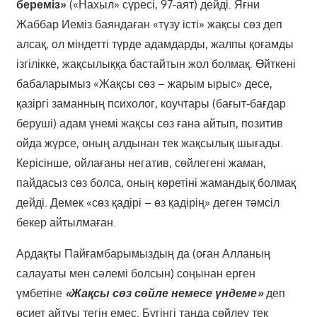
береміз»
(«Нахыл» сүресі, 97-аят) дейді. Яғни
Жаббар Иеміз баяндаған «түзу істі» жақсы сөз деп
алсақ, ол міндетті түрде адамдарды, жалпы қоғамды
ізгілікке, жақсылыққа бастайтын жол болмақ. Өйткені
бабаларымыз «Жақсы сөз – жарым ырыс» десе,
қазіргі заманның психолог, коучтары (бағыт-бағдар
беруші) адам үнемі жақсы сөз ғана айтып, позитив
ойда жүрсе, оның алдынан тек жақсылық шығады.
Керісінше, ойлағаны негатив, сөйлегені жаман,
пайдасыз сөз болса, оның көретіні жамандық болмақ
дейді. Демек «сөз қадірі – өз қадірің» деген тәмсіл
бекер айтылмаған.
Ардақты Пайғамбарымыздың да (оған Алланың
салауаты мен сәлемі болсын) соңынан ерген
үмбетіне
«Жақсы сөз сөйле немесе үндеме»
деп
өсиет айтуы тегін емес. Бүгінгі таңда сөйлеу тек