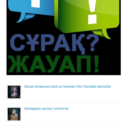
Қазақ халқының діни ұстанымы Абу Ханафи мазхабы
Қоғамдағы қызық түсініктер