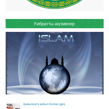
Ғибратты әңгімелер
Қажылықта қабыл болған дұға