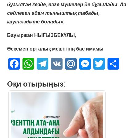
бұзылған кезде, өзге мүшелер де бұзылады. Аз
сөйлеген адам тыныштық табады,
қауіпсіздікте болады».
Бауыржан НЫҒЫЗБЕКҰЛЫ,
Өскемен орталық мешітінің бас имамы
Facebook
WhatsApp
Telegram
VK
Mail.Ru
Messenger
Twitter
Share
Оқи отырыңыз: