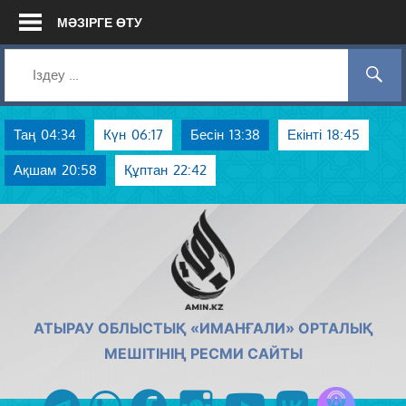
Skip
МӘЗІРГЕ ӨТУ
to
content
Таң
04:34
Күн
06:17
Бесін
13:38
Екінті
18:45
Ақшам
20:58
Құптан
22:42
AMIN.KZ
АТЫРАУ ОБЛЫСТЫҚ «ИМАНҒАЛИ» ОРТАЛЫҚ
МЕШІТІНІҢ РЕСМИ САЙТЫ
Azan радиос
telegram
whatsapp
facebook
instagram
youtube
vk