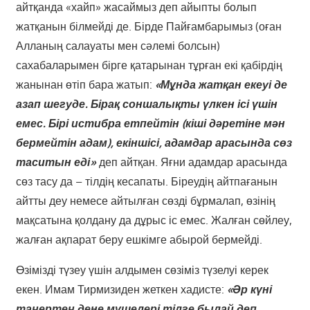
айтқанда «хайп» жасаймыз деп айыпты болып
жатқанын білмейді де. Бірде Пайғамбарымыз (оған
Алланың салауаты мен сәлемі болсын)
сахабаларымен бірге қатарынан тұрған екі қабірдің
жанынан өтіп бара жатып:
«Мұнда жатқан екеуі де
азап шегуде. Бірақ соншалықты үлкен ісі үшін
емес. Бірі истибра етпейтін (кіші дәретіне мән
бермейтін адам), екіншісі, адамдар арасында сөз
таситын еді»
деп айтқан. Яғни адамдар арасында
сөз тасу да – тілдің кесапаты. Біреудің айтпағанын
айтты деу немесе айтылған сөзді бұрмалап, өзінің
мақсатына қолдану да дұрыс іс емес. Жалған сөйлеу,
жалған ақпарат беру ешкімге абырой бермейді.
Өзімізді түзеу үшін алдымен сөзіміз түзелуі керек
екен. Имам Тирмизиден жеткен хадисте:
«Әр күні
таңертең дене мүшелері тілге былай деп