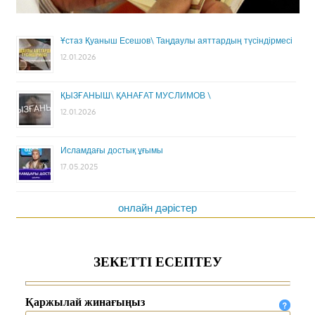
Ұстаз Қуаныш Есешов\ Таңдаулы аяттардың түсіндірмесі
12.01.2026
ҚЫЗҒАНЫШ\ ҚАНАҒАТ МУСЛИМОВ \
12.01.2026
Исламдағы достық ұғымы
17.05.2025
онлайн дәрістер