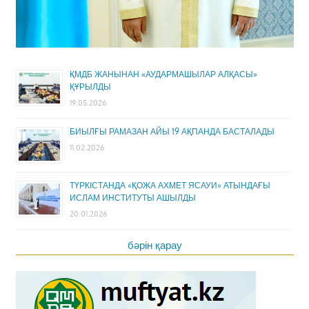
ҚМДБ ЖАНЫНАН «АУДАРМАШЫЛАР АЛҚАСЫ»
ҚҰРЫЛДЫ
19.05.2026
БИЫЛҒЫ РАМАЗАН АЙЫ 19 АҚПАНДА БАСТАЛАДЫ
11.02.2026
ТҮРКІСТАНДА «ҚОЖА АХМЕТ ЯСАУИ» АТЫНДАҒЫ
ИСЛАМ ИНСТИТУТЫ АШЫЛДЫ
20.01.2026
бәрін қарау