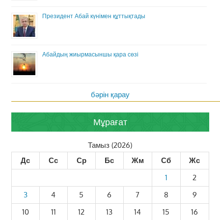
Президент Абай күнімен құттықтады
Абайдың жиырмасыншы қара сөзі
бәрін қарау
Мұрағат
Тамыз (2026)
Дс
Сс
Ср
Бс
Жм
Сб
Жс
1
2
3
4
5
6
7
8
9
10
11
12
13
14
15
16