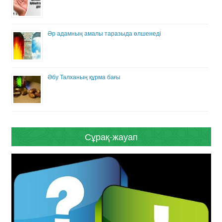
Әр адамның амалы таразыда өлшенеді
Әбу Талханың құрма бағы
Сұрақ-жауап