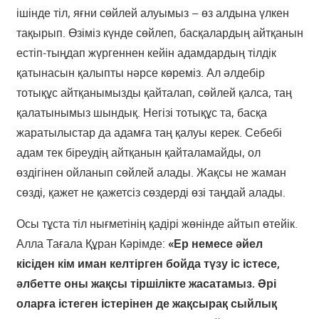
ішінде тіл, яғни сөйлей алуымыз – өз алдына үлкен
тақырып. Өзіміз күнде сөйлеп, басқалардың айтқанын
естіп-тыңдап жүргеннен кейін адамдардың тілдік
қатынасын қалыпты нәрсе көреміз. Ал әлдебір
тотықұс айтқанымызды қайталап, сөйлей қалса, таң
қалатынымыз шындық. Негізі тотықұс та, басқа
жаратылыстар да адамға таң қалуы керек. Себебі
адам тек біреудің айтқанын қайталамайды, ол
өздігінен ойланып сөйлей алады. Жақсы не жаман
сөзді, қажет не қажетсіз сөздерді өзі таңдай алады.
Осы тұста тіл нығметінің қадірі жөнінде айтып өтейік.
Алла Тағала Құран Кәрімде:
«Ер немесе әйел
кісіден кім иман келтірген бойда түзу іс істесе,
әлбетте оны жақсы тіршілікте жасатамыз. Әрі
оларға істеген істерінен де жақсырақ сыйлық