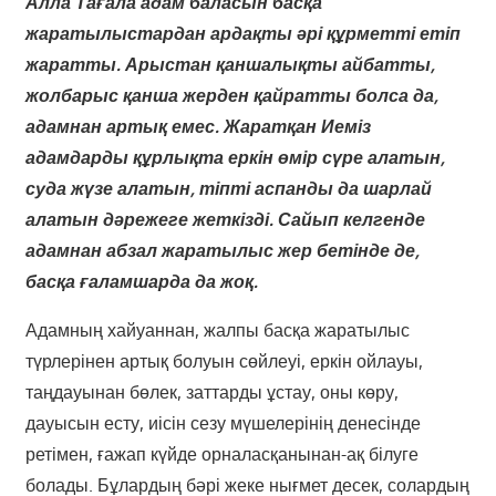
Алла Тағала адам баласын басқа
жаратылыстардан ардақты әрі құрметті етіп
жаратты. Арыстан қаншалықты айбатты,
жолбарыс қанша жерден қайратты болса да,
адамнан артық емес. Жаратқан Иеміз
адамдарды құрлықта еркін өмір сүре алатын,
суда жүзе алатын, тіпті аспанды да шарлай
алатын дәрежеге жеткізді. Сайып келгенде
адамнан абзал жаратылыс жер бетінде де,
басқа ғаламшарда да жоқ.
Адамның хайуаннан, жалпы басқа жаратылыс
түрлерінен артық болуын сөйлеуі, еркін ойлауы,
таңдауынан бөлек, заттарды ұстау, оны көру,
дауысын есту, иісін сезу мүшелерінің денесінде
ретімен, ғажап күйде орналасқанынан-ақ білуге
болады. Бұлардың бәрі жеке нығмет десек, солардың