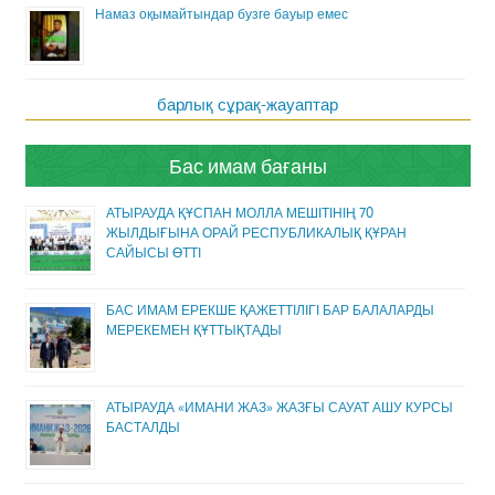
Намаз оқымайтындар бузге бауыр емес
барлық сұрақ-жауаптар
Бас имам бағаны
АТЫРАУДА ҚҰСПАН МОЛЛА МЕШІТІНІҢ 70
ЖЫЛДЫҒЫНА ОРАЙ РЕСПУБЛИКАЛЫҚ ҚҰРАН
САЙЫСЫ ӨТТІ
БАС ИМАМ ЕРЕКШЕ ҚАЖЕТТІЛІГІ БАР БАЛАЛАРДЫ
МЕРЕКЕМЕН ҚҰТТЫҚТАДЫ
АТЫРАУДА «ИМАНИ ЖАЗ» ЖАЗҒЫ САУАТ АШУ КУРСЫ
БАСТАЛДЫ