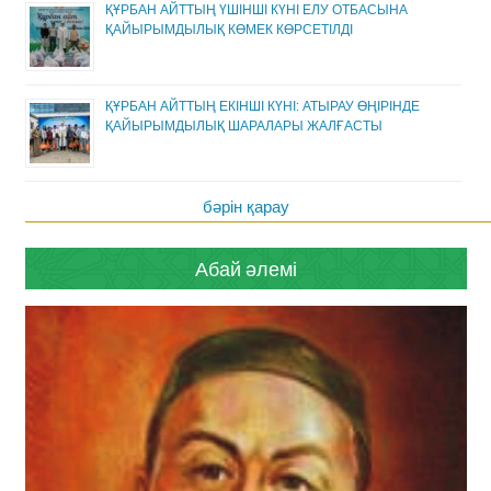
ҚҰРБАН АЙТТЫҢ ҮШІНШІ КҮНІ ЕЛУ ОТБАСЫНА
ҚАЙЫРЫМДЫЛЫҚ КӨМЕК КӨРСЕТІЛДІ
ҚҰРБАН АЙТТЫҢ ЕКІНШІ КҮНІ: АТЫРАУ ӨҢІРІНДЕ
ҚАЙЫРЫМДЫЛЫҚ ШАРАЛАРЫ ЖАЛҒАСТЫ
бәрін қарау
Абай әлемі