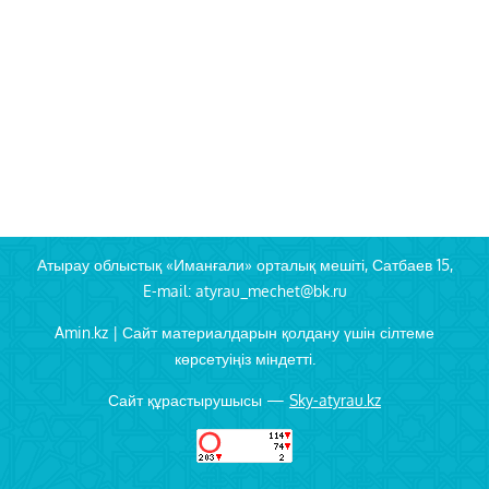
Атырау облыстық «Иманғали» орталық мешіті, Сатбаев 15,
E-mail: atyrau_mechet@bk.ru
Amin.kz | Сайт материалдарын қолдану үшін сілтеме
көрсетуіңіз міндетті.
Сайт құрастырушысы —
Sky-atyrau.kz