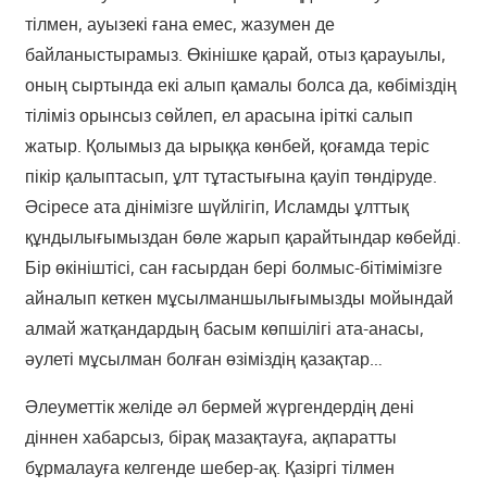
тілмен, ауызекі ғана емес, жазумен де
байланыстырамыз. Өкінішке қарай, отыз қарауылы,
оның сыртында екі алып қамалы болса да, көбіміздің
тіліміз орынсыз сөйлеп, ел арасына іріткі салып
жатыр. Қолымыз да ырыққа көнбей, қоғамда теріс
пікір қалыптасып, ұлт тұтастығына қауіп төндіруде.
Әсіресе ата дінімізге шүйлігіп, Исламды ұлттық
құндылығымыздан бөле жарып қарайтындар көбейді.
Бір өкініштісі, сан ғасырдан бері болмыс-бітімімізге
айналып кеткен мұсылманшылығымызды мойындай
алмай жатқандардың басым көпшілігі ата-анасы,
әулеті мұсылман болған өзіміздің қазақтар…
Әлеуметтік желіде әл бермей жүргендердің дені
діннен хабарсыз, бірақ мазақтауға, ақпаратты
бұрмалауға келгенде шебер-ақ. Қазіргі тілмен