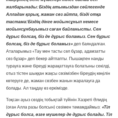
жалбарынады: Біздің атымыздан сөйлегенде
Алладан қорық, жаман сөз айтпа, бізді отқа
тастама! Біздің дінге мойынсұнып немесе
мойынсұнбауымыз саған байланысты. Сен
дұрыс болсаң, біз де дұрыс боламыз. Сен бұрыс
болсаң, біз де бұрыс боламыз»
деп баяндалған.
Аталарымыз «Тау мен тасты сел бұзар, адамзатты
сөз бұзар» деп бекер айтпапты. Пышақпен нанды
турауға және біреуді жарақаттауға болатыны секілді,
отыз тістен шыққан жақсы сөзімізбен біреудің көңілін
көтеруге де, жаман сөзбен жанын жаралауға да
болады. Ал таңдау өз еркімізде.
Тоқсан ауыз сөздің тобықтай түйінін Хазреті Әлидің
(оған Алла разы болсын) сөзімен тәмамдаймыз:
«Тіл
дұрыс болса, өзге мүшелер де дұрыс болады. Тіл