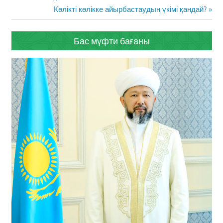
Next
Көлікті көлікке айырбастаудың үкімі қандай?
Post:
Бас мүфти бағаны