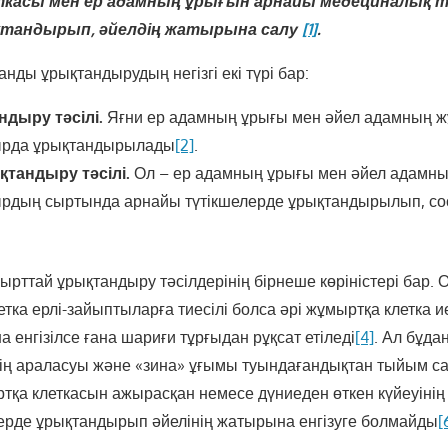
касы мен ер адамның ұрығын арнайы медециналық 
қтандырып, әйелдің жатырына салу
[1]
.
нды ұрықтандырудың негізгі екі түрі бар:
ндыру тәсілі.
Яғни ер адамның ұрығы мен әйел адамның 
ырда ұрықтандырылады
[2]
.
тандыру тәсілі.
Ол – ер адамның ұрығы мен әйел адамн
ырдың сыртында арнайы түтікшелерде ұрықтандырылып, с
ырттай ұрықтандыру тәсілдерінің бірнеше көріністері бар. 
тка ерлі-зайыптыларға тиесілі болса әрі жұмыртқа клетка и
 енгізілсе ғана шариғи тұрғыдан рұқсат етіледі
[4]
. Ал бұда
ктің араласуы және «зина» ұғымы туындағандықтан тыйым 
тқа клеткасын ажырасқан немесе дүниеден өткен күйеуіні
ерде ұрықтандырып әйелінің жатырына енгізуге болмайды
[