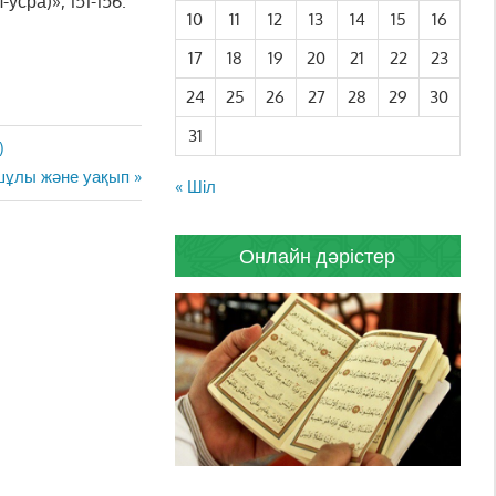
усра)», 151-156.
10
11
12
13
14
15
16
17
18
19
20
21
22
23
24
25
26
27
28
29
30
31
)
ұлы және уақып
« Шіл
Онлайн дәрістер