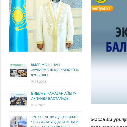
ҚМДБ ЖАНЫНАН
«АУДАРМАШЫЛАР АЛҚАСЫ»
ҚҰРЫЛДЫ
19.05.2026
БИЫЛҒЫ РАМАЗАН АЙЫ 19
АҚПАНДА БАСТАЛАДЫ
11.02.2026
ТҮРКІСТАНДА «ҚОЖА АХМЕТ
Жасанды ұрықт
ЯСАУИ» АТЫНДАҒЫ ИСЛАМ