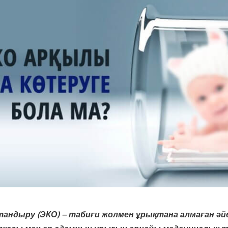
андыру (ЭКО) – табиғи жолмен ұрықтана алмаған әй