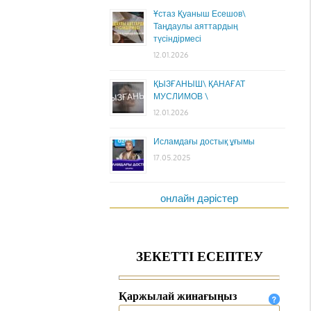
Ұстаз Қуаныш Есешов\
Таңдаулы аяттардың
түсіндірмесі
12.01.2026
ҚЫЗҒАНЫШ\ ҚАНАҒАТ
МУСЛИМОВ \
12.01.2026
Исламдағы достық ұғымы
17.05.2025
онлайн дәрістер