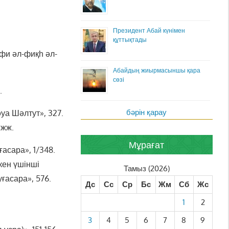
Президент Абай күнімен
құттықтады
фи әл-фиқһ әл-
Абайдың жиырмасыншы қара
сөзі
.
бәрін қарау
уа Шәлтут», 327.
 жж.
Мұрағат
асара», 1/348.
ен үшінші
Тамыз (2026)
ғасара», 576.
Дс
Сс
Ср
Бс
Жм
Сб
Жс
1
2
3
4
5
6
7
8
9