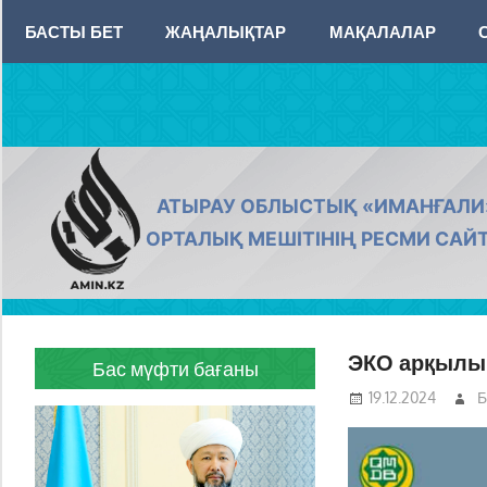
Skip
БАСТЫ БЕТ
ЖАҢАЛЫҚТАР
МАҚАЛАЛАР
to
content
AMIN.KZ
АТЫРАУ ОБЛЫСТЫҚ «ИМАНҒАЛИ
ОРТАЛЫҚ МЕШІТІНІҢ РЕСМИ САЙ
ЭКО арқылы 
Бас мүфти бағаны
19.12.2024
Б