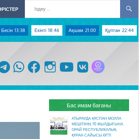
РІСТЕР
Бесін
13:38
Екінті
18:46
Ақшам
21:00
Құптан
22:44
Azan радиосы
telegram
whatsapp
facebook
instagram
youtube
vk
Бас имам бағаны
АТЫРАУДА ҚҰСПАН МОЛЛА
МЕШІТІНІҢ 70 ЖЫЛДЫҒЫНА
ОРАЙ РЕСПУБЛИКАЛЫҚ
ҚҰРАН САЙЫСЫ ӨТТІ