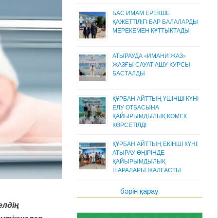
БАС ИМАМ ЕРЕКШЕ
ҚАЖЕТТІЛІГІ БАР БАЛАЛАРДЫ
МЕРЕКЕМЕН ҚҰТТЫҚТАДЫ
АТЫРАУДА «ИМАНИ ЖАЗ»
ЖАЗҒЫ САУАТ АШУ КУРСЫ
БАСТАЛДЫ
ҚҰРБАН АЙТТЫҢ ҮШІНШІ КҮНІ
ЕЛУ ОТБАСЫНА
ҚАЙЫРЫМДЫЛЫҚ КӨМЕК
КӨРСЕТІЛДІ
ҚҰРБАН АЙТТЫҢ ЕКІНШІ КҮНІ:
АТЫРАУ ӨҢІРІНДЕ
ҚАЙЫРЫМДЫЛЫҚ
ШАРАЛАРЫ ЖАЛҒАСТЫ
бәрін қарау
елдің