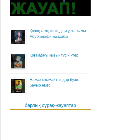
Қазақ халқының діни ұстанымы
Абу Ханафи мазхабы
Қоғамдағы қызық түсініктер
Намаз оқымайтындар бузге
бауыр емес
барлық сұрақ-жауаптар