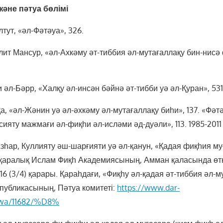
әне пәтуа бөлімі
ут, «әл-Фәтәуа», 326.
т Мансур, «әл-Ахкәму әт-тиббия әл-мутағаллақу бин-нисә 
әл-Бәрр, «Халқу әл-инсән бәйнә әт-тибби уә әл-Қуран», 531
, «әл-Жәнин уә әл-әхкәму әл-мутағаллақу биһи», 137. «Фәтә
сияту мажмағи әл-фиқһи әл-исләми әд-дуәли», 113. 1985-2011
һар, Куллияту әш-шарғияти уә әл-қанун, «Қадая фиқһия муғ
қаралық Ислам Фиқһ Академиясының, Амман қаласында өтк
(3/4) қарары. Қараһдағи, «Фиқһу әл-қадая әт-тиббия әл-му
убликасының, Пәтуа комитеті:
https://www.dar-
tawa/11682/%D8%