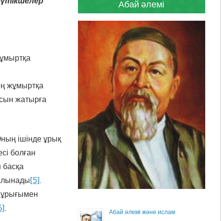
түтікшелер
Абай әлемі
жұмыртқа
ың жұмыртқа
осын жатырға
Оның ішінде ұрық
есі болған
н басқа
салынады
[5]
.
ң ұрығымен
6]
.
Абай әлемі және ислам