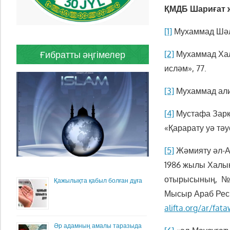
ҚМДБ Шариғат ж
[1]
Мухаммад Шәлт
Ғибратты әңгімелер
[2]
Мухаммад Хали
исләм», 77.
[3]
Мухаммад али 
[4]
Мустафа Зарқа
«Қарарату уә тәу
[5]
Жәмияту әл-Аз
1986 жылы Халы
отырысының, №16 
Қажылықта қабыл болған дұға
Мысыр Араб Респ
alifta.org/ar/fa
Әр адамның амалы таразыда