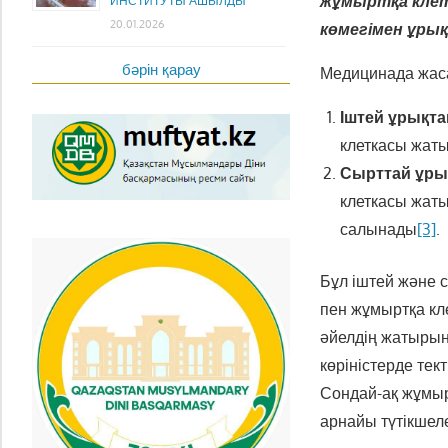
жұмыртқа клет
ИНСТИТУТЫ АШЫЛДЫ
20.01.2026
көмегімен ұры
бәрін қарау
Медицинада жаса
Іштей ұрықта
клеткасы жат
Сырттай ұрық
клеткасы жат
салынады
[3]
.
Бұл іштей және с
пен жұмыртқа кле
әйелдің жатырына
көріністерде те
Сондай-ақ жұмыр
арнайы түтікшел