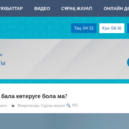
СҰХБАТТАР
ВИДЕО
СҰРАҚ-ЖАУАП
ОНЛАЙН ДӘ
Таң
04:32
Күн
06:16
»
ТЫ
бала көтеруге бола ма?
аян
Мақалалар
,
Сұрақ-жауап
915