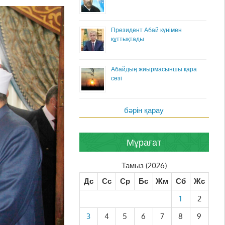
Президент Абай күнімен
құттықтады
Абайдың жиырмасыншы қара
сөзі
бәрін қарау
Мұрағат
Тамыз (2026)
Дс
Сс
Ср
Бс
Жм
Сб
Жс
1
2
3
4
5
6
7
8
9