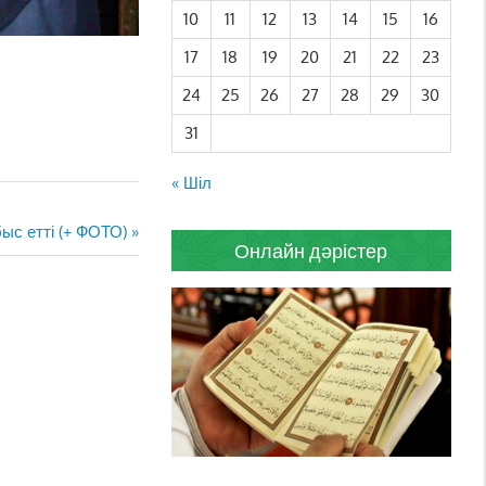
10
11
12
13
14
15
16
17
18
19
20
21
22
23
24
25
26
27
28
29
30
31
« Шіл
ыс етті (+ ФОТО)
Онлайн дәрістер