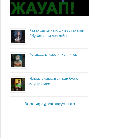
Қазақ халқының діни ұстанымы
Абу Ханафи мазхабы
Қоғамдағы қызық түсініктер
Намаз оқымайтындар бузге
бауыр емес
барлық сұрақ-жауаптар