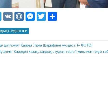
sApp
Telegram
VK
Mail.Ru
Messenger
Twitter
Share
НДЫҚ СТУДЕНТТЕР
е дипломат Қайрат Лама Шарифпен жүздесті (+ ФОТО)
ext
үфтият Каирдегі қазақстандық студенттерге 1 миллион теңге таб
ost: