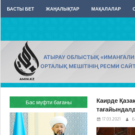
Skip
БАСТЫ БЕТ
ЖАҢАЛЫҚТАР
МАҚАЛАЛАР
to
content
AMIN.KZ
АТЫРАУ ОБЛЫСТЫҚ «ИМАНҒАЛИ
ОРТАЛЫҚ МЕШІТІНІҢ РЕСМИ САЙ
Каирде Қаза
Бас мүфти бағаны
тағайындал
17.03.2021
Б