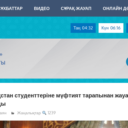
СҰХБАТТАР
ВИДЕО
СҰРАҚ-ЖАУАП
ОНЛАЙН ДӘ
Таң
04:32
Күн
06:16
»
ТЫ
қстан студенттеріне мүфтият тарапынан жауа
ды
аян
Жаңалықтар
1239