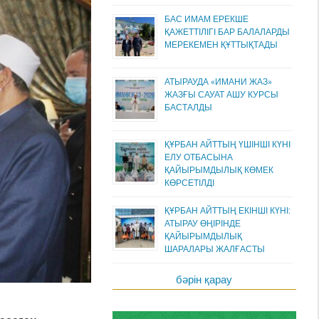
БАС ИМАМ ЕРЕКШЕ
ҚАЖЕТТІЛІГІ БАР БАЛАЛАРДЫ
МЕРЕКЕМЕН ҚҰТТЫҚТАДЫ
АТЫРАУДА «ИМАНИ ЖАЗ»
ЖАЗҒЫ САУАТ АШУ КУРСЫ
БАСТАЛДЫ
ҚҰРБАН АЙТТЫҢ ҮШІНШІ КҮНІ
ЕЛУ ОТБАСЫНА
ҚАЙЫРЫМДЫЛЫҚ КӨМЕК
КӨРСЕТІЛДІ
ҚҰРБАН АЙТТЫҢ ЕКІНШІ КҮНІ:
АТЫРАУ ӨҢІРІНДЕ
ҚАЙЫРЫМДЫЛЫҚ
ШАРАЛАРЫ ЖАЛҒАСТЫ
бәрін қарау