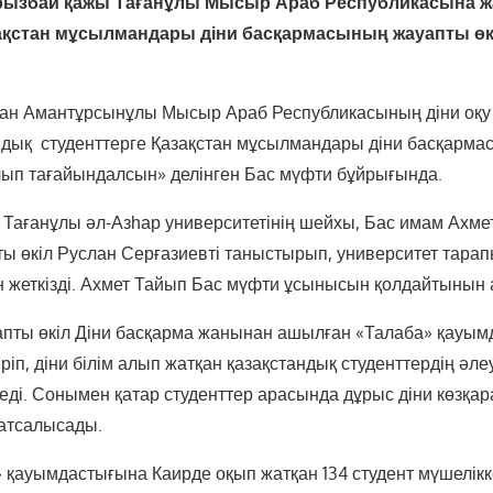
рызбай қажы Тағанұлы Мысыр Араб Республикасына ж
ақстан мұсылмандары діни басқармасының жауапты өк
лан Амантұрсынұлы Мысыр Араб Республикасының діни оқ
ндық студенттерге Қазақстан мұсылмандары діни басқарма
лып тағайындалсын» делінген Бас мүфти бұйрығында.
Тағанұлы әл-Азһар университетінің шейхы, Бас имам Ахме
ты өкіл Руслан Серғазиевті таныстырып, университет тара
ін жеткізді. Ахмет Тайып Бас мүфти ұсынысын қолдайтынын 
уапты өкіл Діни басқарма жанынан ашылған «Талаба» қауы
іп, діни білім алып жатқан қазақстандық студенттердің әле
еді. Сонымен қатар студенттер арасында дұрыс діни көзқар
атсалысады.
» қауымдастығына Каирде оқып жатқан 134 студент мүшелікк