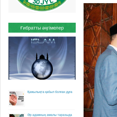
Ғибратты әңгімелер
Қажылықта қабыл болған дұға
Әр адамның амалы таразыда