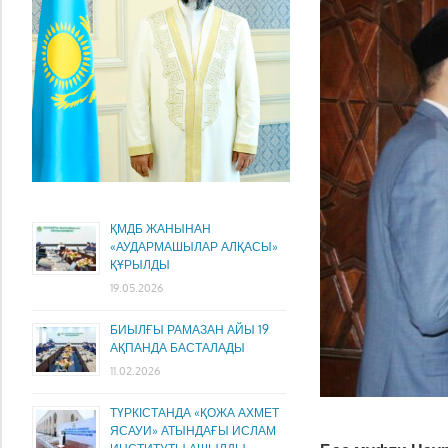
ҚМДБ ЖАНЫНАН
«АУДАРМАШЫЛАР АЛҚАСЫ»
ҚҰРЫЛДЫ
19.05.2026
БИЫЛҒЫ РАМАЗАН АЙЫ 19
АҚПАНДА БАСТАЛАДЫ
11.02.2026
ТҮРКІСТАНДА «ҚОЖА АХМЕТ
ЯСАУИ» АТЫНДАҒЫ ИСЛАМ