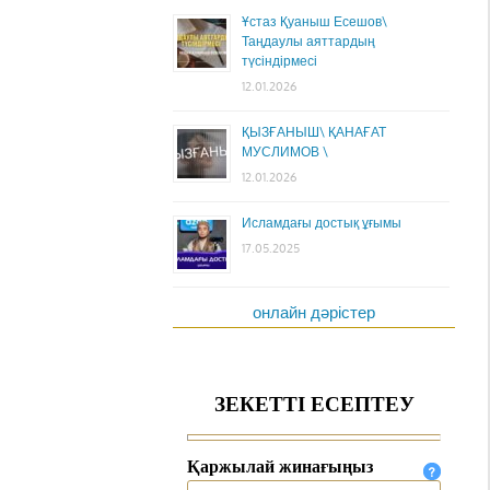
Ұстаз Қуаныш Есешов\
Таңдаулы аяттардың
түсіндірмесі
12.01.2026
ҚЫЗҒАНЫШ\ ҚАНАҒАТ
МУСЛИМОВ \
12.01.2026
Исламдағы достық ұғымы
17.05.2025
онлайн дәрістер