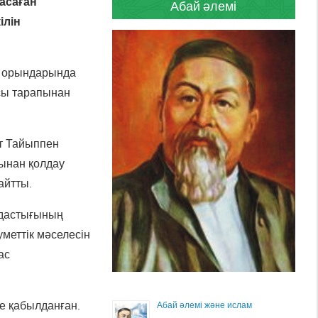
асаған
Абай әлемі
ілін
у орындарында
сы тарапынан
т Тайыппен
пынан қолдау
айтты.
мдастығының
уметтік мәселесін
ас
е қабылданған.
Абай әлемі және ислам