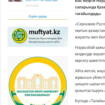
Бас мүфти Нау
ИНСТИТУТЫ АШЫЛДЫ
20.01.2026
сапарында Қаз
тағайындады.
бәрін қарау
«Серғазиев Рус
оқитын қазақста
жауапты өкіл бо
Наурызбай қажы 
кездесуде жауап
көрсету қажеттіг
Айта кетсек, жа
жұмысын үйлестір
шешуге ықпал ет
қалыптастыруға 
Бүгінде «Талаба