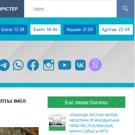
РІСТЕР
Бесін
13:38
Екінті
18:46
Ақшам
21:00
Құптан
22:44
Azan радиосы
telegram
whatsapp
facebook
instagram
youtube
vk
пты өкіл
Бас имам бағаны
АТЫРАУДА ҚҰСПАН МОЛЛА
МЕШІТІНІҢ 70 ЖЫЛДЫҒЫНА
ОРАЙ РЕСПУБЛИКАЛЫҚ
ҚҰРАН САЙЫСЫ ӨТТІ