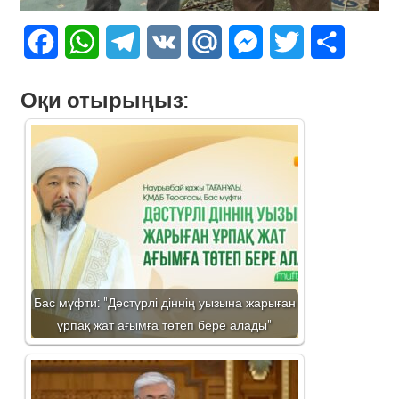
Facebook
WhatsApp
Telegram
VK
Mail.Ru
Messenger
Twitter
Share
Оқи отырыңыз:
Бас мүфти: "Дәстүрлі діннің уызына жарыған
ұрпақ жат ағымға төтеп бере алады"