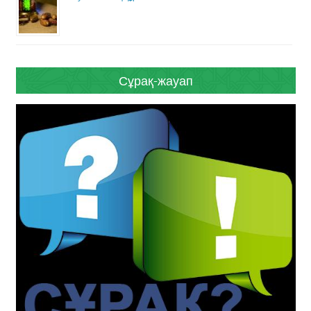
Сұрақ-жауап