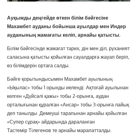
Ауқымды деңгейде өткен білім бәйгесіне
Махамбет ауданы бойынша ауылдар мен Индер
ауданының жамағаты келіп, арнайы қатысты.
Білім бәйгесінде жамағат тарих, дін мен діл, руханият
саласына қатысты қойылған сауалдарға жауап беріп,
өз білімдерін ортаға салды.
Бәйге қорытындысымен Махамбет ауылының
«Ықылас» тобы 1 орынды иеленді. Ақтоғай ауылынан
келген «Дүйсәлі қажы» тобы 2-орынға, аудан
орталығынан құралған «Ансар» тобы 3-орынға лайық
деп танылды. Демеуші тарапынан арнайы қойылған
«Супер сұрақ» айдарында дараланған
Тастемір Тілегенов те арнайы марапатталды.