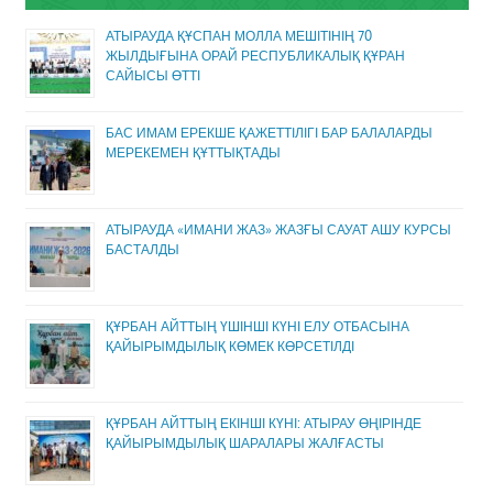
АТЫРАУДА ҚҰСПАН МОЛЛА МЕШІТІНІҢ 70
ЖЫЛДЫҒЫНА ОРАЙ РЕСПУБЛИКАЛЫҚ ҚҰРАН
САЙЫСЫ ӨТТІ
БАС ИМАМ ЕРЕКШЕ ҚАЖЕТТІЛІГІ БАР БАЛАЛАРДЫ
МЕРЕКЕМЕН ҚҰТТЫҚТАДЫ
АТЫРАУДА «ИМАНИ ЖАЗ» ЖАЗҒЫ САУАТ АШУ КУРСЫ
БАСТАЛДЫ
ҚҰРБАН АЙТТЫҢ ҮШІНШІ КҮНІ ЕЛУ ОТБАСЫНА
ҚАЙЫРЫМДЫЛЫҚ КӨМЕК КӨРСЕТІЛДІ
ҚҰРБАН АЙТТЫҢ ЕКІНШІ КҮНІ: АТЫРАУ ӨҢІРІНДЕ
ҚАЙЫРЫМДЫЛЫҚ ШАРАЛАРЫ ЖАЛҒАСТЫ