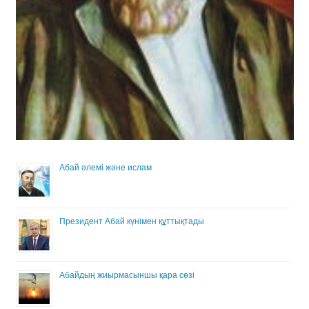
Абай әлемі және ислам
Президент Абай күнімен құттықтады
Абайдың жиырмасыншы қара сөзі