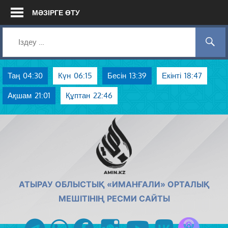
Skip
МӘЗІРГЕ ӨТУ
to
content
Таң
04:30
Күн
06:15
Бесін
13:39
Екінті
18:47
Ақшам
21:01
Құптан
22:46
AMIN.KZ
АТЫРАУ ОБЛЫСТЫҚ «ИМАНҒАЛИ» ОРТАЛЫҚ
МЕШІТІНІҢ РЕСМИ САЙТЫ
Azan радиос
telegram
whatsapp
facebook
instagram
youtube
vk