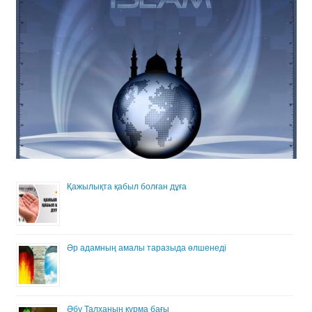
Қажылықта қабыл болған дұға
Әр адамның амалы таразыда өлшенеді
Әбу Талханың құрма бағы