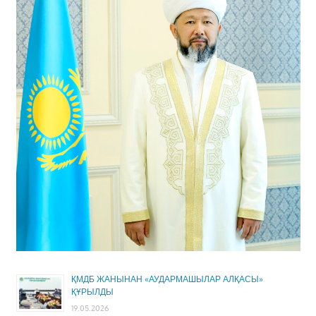
ҚМДБ ЖАНЫНАН «АУДАРМАШЫЛАР АЛҚАСЫ»
ҚҰРЫЛДЫ
19.05.2026