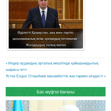
Әділетті Қазақстан: заң мен тәртіп,
экономикалық өсім, қоғамдық оптимизм -
Жолдаудың толық мәтіні
Жазба
Previous
Индер аудандық орталық мешітінде қайырымдылық
навигациясы
Post:
шарасы өтті
Next
Ұстаз Елдос Оташбаев махамбеттік жастармен кездесті
Post:
Бас мүфти бағаны