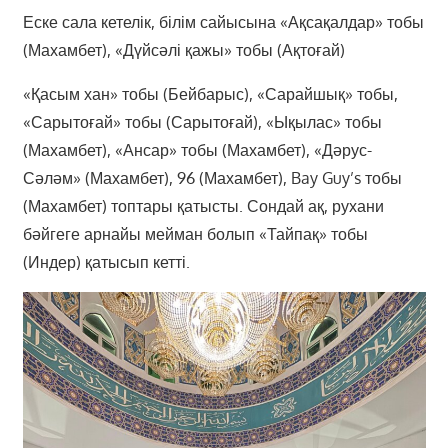
Еске сала кетелік, білім сайысына «Ақсақалдар» тобы
(Махамбет), «Дүйсәлі қажы» тобы (Ақтоғай)
«Қасым хан» тобы (Бейбарыс), «Сарайшық» тобы,
«Сарытоғай» тобы (Сарытоғай), «Ықылас» тобы
(Махамбет), «Ансар» тобы (Махамбет), «Дәрус-
Сәләм» (Махамбет), 96 (Махамбет), Bay Guy’s тобы
(Махамбет) топтары қатысты. Сондай ақ, рухани
бәйгеге арнайы мейман болып «Тайпақ» тобы
(Индер) қатысып кетті.