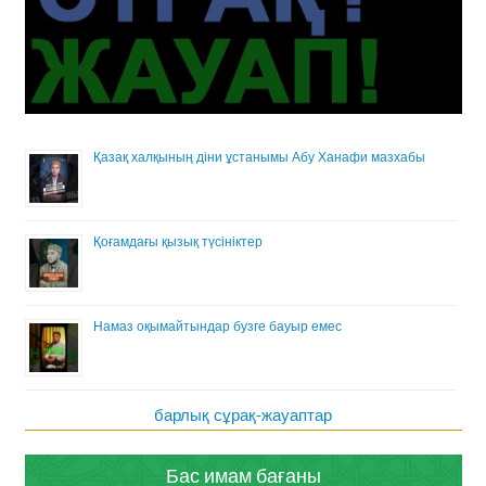
Қазақ халқының діни ұстанымы Абу Ханафи мазхабы
Қоғамдағы қызық түсініктер
Намаз оқымайтындар бузге бауыр емес
барлық сұрақ-жауаптар
Бас имам бағаны