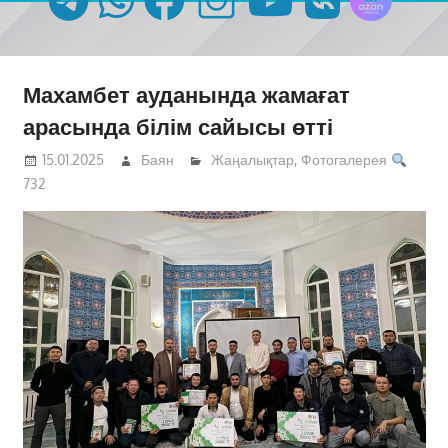
Махамбет ауданында жамағат
арасында білім сайысы өтті
15.01.2025
Баян
Жаңалықтар
,
Фотогалерея
732