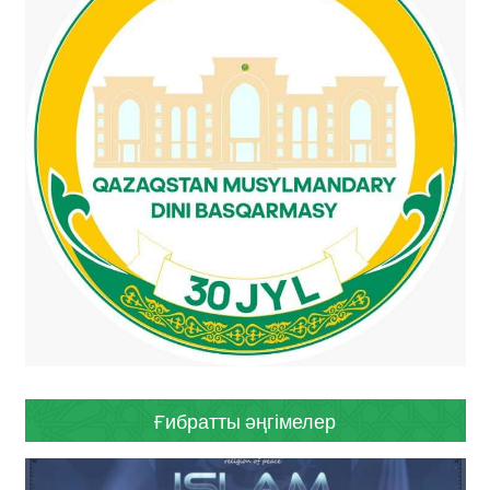
Ғибратты әңгімелер