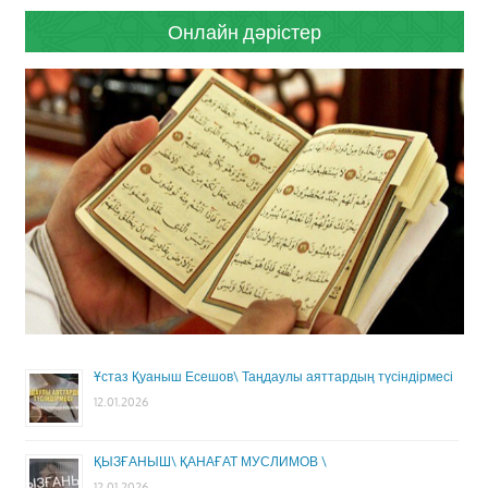
Онлайн дәрістер
Ұстаз Қуаныш Есешов\ Таңдаулы аяттардың түсіндірмесі
12.01.2026
ҚЫЗҒАНЫШ\ ҚАНАҒАТ МУСЛИМОВ \
12.01.2026