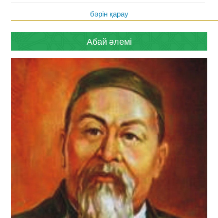
бәрін қарау
Абай әлемі