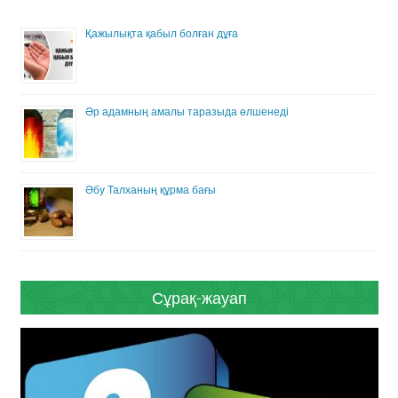
Қажылықта қабыл болған дұға
Әр адамның амалы таразыда өлшенеді
Әбу Талханың құрма бағы
Сұрақ-жауап