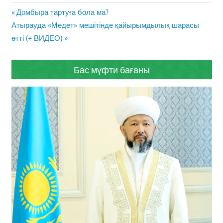
Жазба
Previous
Домбыра тартуға бола ма?
навигациясы
Next
Post:
Атырауда «Медет» мешітінде қайырымдылық шарасы
Post:
өтті (+ ВИДЕО)
Бас мүфти бағаны