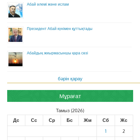
Абай әлемі және ислам
Президент Абай күнімен құттықтады
Абайдың жиырмасыншы қара сөзі
бәрін қарау
Мұрағат
Тамыз (2026)
Дс
Сс
Ср
Бс
Жм
Сб
Жс
1
2