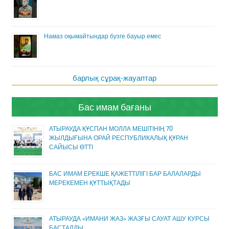
Намаз оқымайтындар бузге бауыр емес
барлық сұрақ-жауаптар
Бас имам бағаны
АТЫРАУДА ҚҰСПАН МОЛЛА МЕШІТІНІҢ 70
ЖЫЛДЫҒЫНА ОРАЙ РЕСПУБЛИКАЛЫҚ ҚҰРАН
САЙЫСЫ ӨТТІ
БАС ИМАМ ЕРЕКШЕ ҚАЖЕТТІЛІГІ БАР БАЛАЛАРДЫ
МЕРЕКЕМЕН ҚҰТТЫҚТАДЫ
АТЫРАУДА «ИМАНИ ЖАЗ» ЖАЗҒЫ САУАТ АШУ КУРСЫ
БАСТАЛДЫ