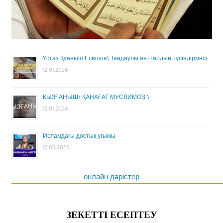
Ұстаз Қуаныш Есешов\ Таңдаулы аяттардың түсіндірмесі
12.01.2026
ҚЫЗҒАНЫШ\ ҚАНАҒАТ МУСЛИМОВ \
12.01.2026
Исламдағы достық ұғымы
17.05.2025
онлайн дәрістер