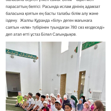
парасаттың белгісі. Расында ислам дінінің адамзат
баласына қоятын ең басты талабы білім алу және
іздену. Жалпы Құранда «білу» деген мағынаға
саятын «илм» түбірінен туындаған 780 сөз кездеседі»
деп атап өтті ұстаз Біләл Сағындықов.