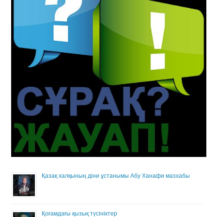
Қазақ халқының діни ұстанымы Абу Ханафи мазхабы
Қоғамдағы қызық түсініктер