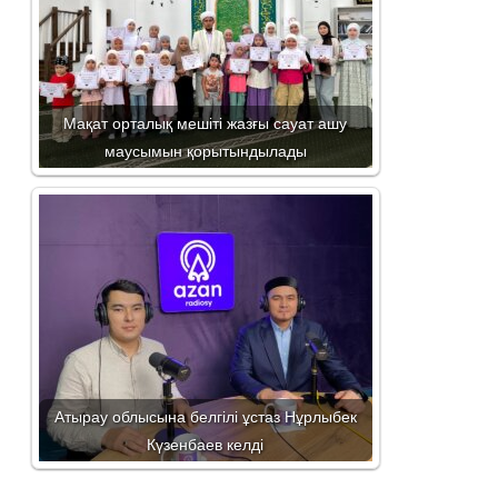
Мақат орталық мешіті жазғы сауат ашу
маусымын қорытындылады
Атырау облысына белгілі ұстаз Нұрлыбек
Күзенбаев келді