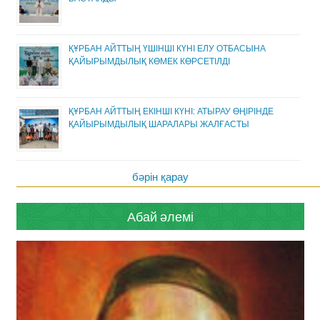
ҚҰРБАН АЙТТЫҢ ҮШІНШІ КҮНІ ЕЛУ ОТБАСЫНА
ҚАЙЫРЫМДЫЛЫҚ КӨМЕК КӨРСЕТІЛДІ
ҚҰРБАН АЙТТЫҢ ЕКІНШІ КҮНІ: АТЫРАУ ӨҢІРІНДЕ
ҚАЙЫРЫМДЫЛЫҚ ШАРАЛАРЫ ЖАЛҒАСТЫ
бәрін қарау
Абай әлемі