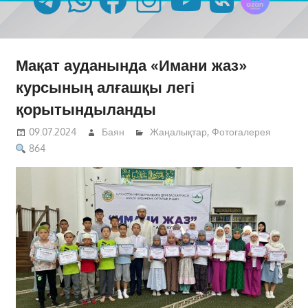
Мақат ауданында «Имани жаз»
курсының алғашқы легі
қорытындыланды
09.07.2024
Баян
Жаңалықтар
,
Фотогалерея
864