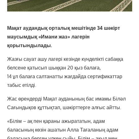
Мақат аудандық орталық мешітінде 34 шәкірт
маусымдық «Имани жаз» лагерін
қорытындылады.
Жазғы сауат ашу лагері кезінде күнделікті сабаққа
белсене қатысып шыққан 20 қыз балаға,
14 ұл балаға салтанатты жағдайда сертификаттар
табыс етілді.
Жас өрендерді Мақат ауданының бас имамы Біләл
Сағындықов құттықтап, шәкірттерге алғыс айтты.
«Білім – ақ пен қараны ажырататын, адам
баласының көзін ашатын Алла Тағаланың адам
баласына берген үлкен сыйы. Білім – ақыл мен