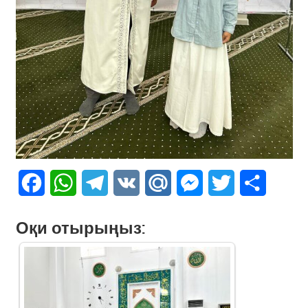
Facebook
WhatsApp
Telegram
VK
Mail.Ru
Messenger
Twitter
Share
Оқи отырыңыз: