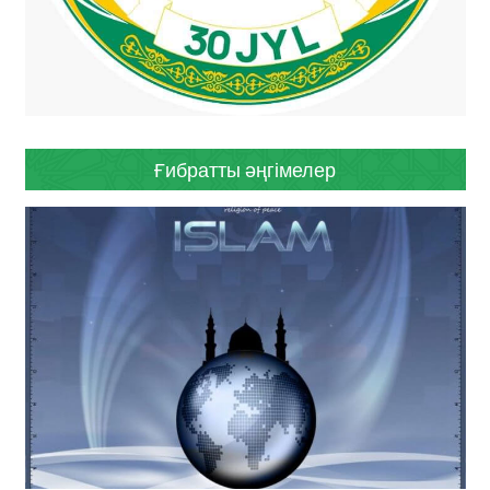
Ғибратты әңгімелер