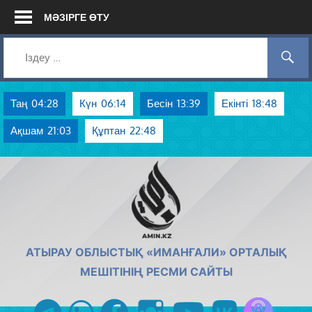
Skip
МӘЗІРГЕ ӨТУ
to
content
Таң
04:28
Күн
06:14
Бесін
13:39
Екінті
18:48
Ақшам
21:03
Құптан
22:48
AMIN.KZ
АТЫРАУ ОБЛЫСТЫҚ «ИМАНҒАЛИ» ОРТАЛЫҚ
МЕШІТІНІҢ РЕСМИ САЙТЫ
Azan радиос
telegram
whatsapp
facebook
instagram
youtube
vk