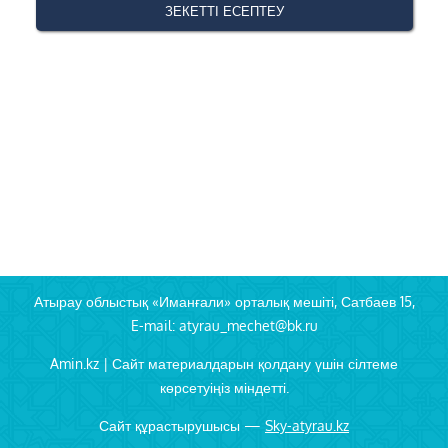
Атырау облыстық «Иманғали» орталық мешіті, Сатбаев 15,
E-mail: atyrau_mechet@bk.ru
Amin.kz | Сайт материалдарын қолдану үшін сілтеме
көрсетуіңіз міндетті.
Сайт құрастырушысы —
Sky-atyrau.kz