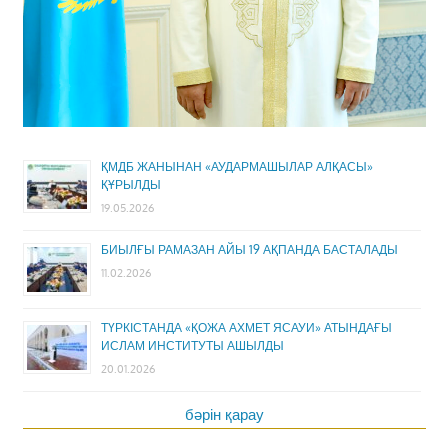
ҚМДБ ЖАНЫНАН «АУДАРМАШЫЛАР АЛҚАСЫ»
ҚҰРЫЛДЫ
19.05.2026
БИЫЛҒЫ РАМАЗАН АЙЫ 19 АҚПАНДА БАСТАЛАДЫ
11.02.2026
ТҮРКІСТАНДА «ҚОЖА АХМЕТ ЯСАУИ» АТЫНДАҒЫ
ИСЛАМ ИНСТИТУТЫ АШЫЛДЫ
20.01.2026
бәрін қарау