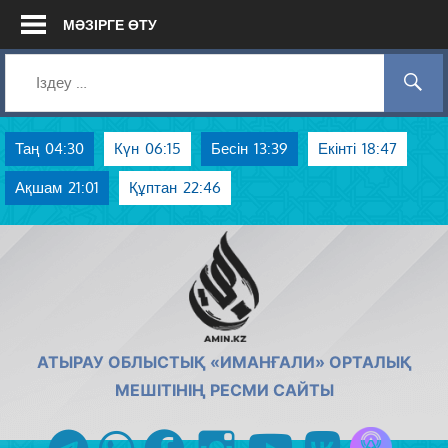
Skip
МӘЗІРГЕ ӨТУ
to
content
Таң
04:30
Күн
06:15
Бесін
13:39
Екінті
18:47
Ақшам
21:01
Құптан
22:46
AMIN.KZ
АТЫРАУ ОБЛЫСТЫҚ «ИМАНҒАЛИ» ОРТАЛЫҚ
МЕШІТІНІҢ РЕСМИ САЙТЫ
Azan радиос
telegram
whatsapp
facebook
instagram
youtube
vk