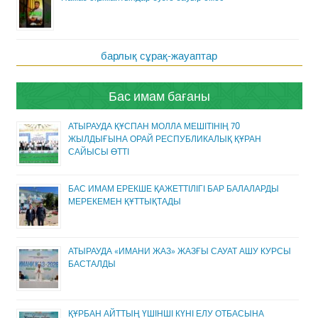
барлық сұрақ-жауаптар
Бас имам бағаны
АТЫРАУДА ҚҰСПАН МОЛЛА МЕШІТІНІҢ 70
ЖЫЛДЫҒЫНА ОРАЙ РЕСПУБЛИКАЛЫҚ ҚҰРАН
САЙЫСЫ ӨТТІ
БАС ИМАМ ЕРЕКШЕ ҚАЖЕТТІЛІГІ БАР БАЛАЛАРДЫ
МЕРЕКЕМЕН ҚҰТТЫҚТАДЫ
АТЫРАУДА «ИМАНИ ЖАЗ» ЖАЗҒЫ САУАТ АШУ КУРСЫ
БАСТАЛДЫ
ҚҰРБАН АЙТТЫҢ ҮШІНШІ КҮНІ ЕЛУ ОТБАСЫНА