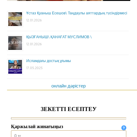
Ұстаз Қуаныш Есешов\ Таңдаулы аяттардың түсіндірмесі
12.01.2026
ҚЫЗҒАНЫШ\ ҚАНАҒАТ МУСЛИМОВ \
12.01.2026
Исламдағы достық ұғымы
17.05.2025
онлайн дәрістер