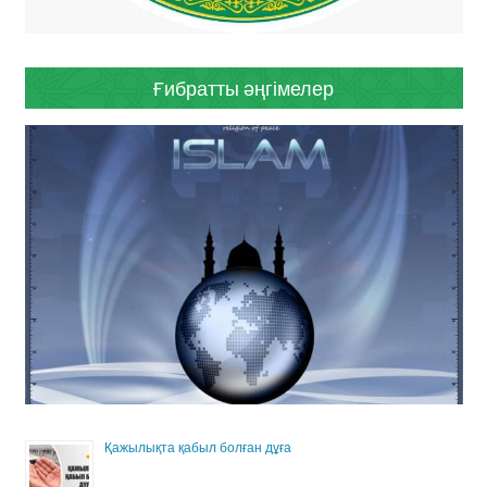
Ғибратты әңгімелер
Қажылықта қабыл болған дұға