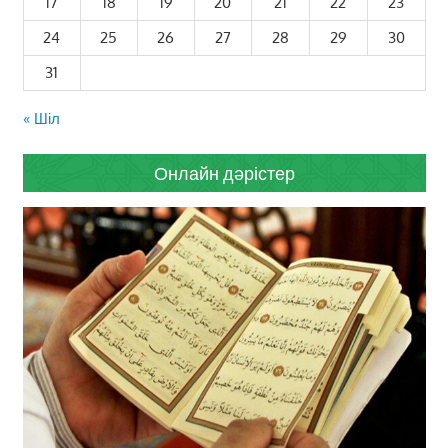
17
18
19
20
21
22
23
24
25
26
27
28
29
30
31
« Шіл
Онлайн дәрістер