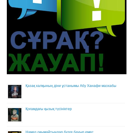
Қазақ халқының діни ұстанымы Абу Ханафи мазхабы
Қоғамдағы қызық түсініктер
Намаз оқымайтындар бузге бауыр емес