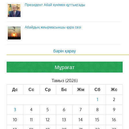
Президент Абай күнімен құттықтады
Абайдың жиырмасыншы қара сөзі
бәрін қарау
Мұрағат
Тамыз (2026)
Дс
Сс
Ср
Бс
Жм
Сб
Жс
1
2
3
4
5
6
7
8
9
10
11
12
13
14
15
16