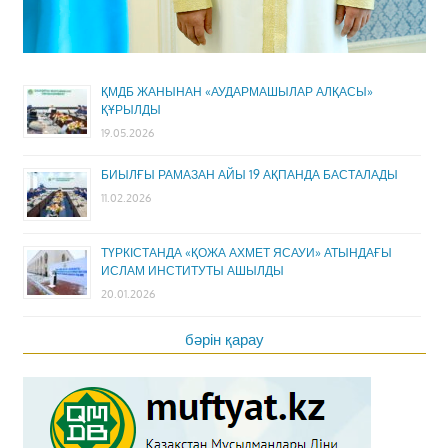
ҚМДБ ЖАНЫНАН «АУДАРМАШЫЛАР АЛҚАСЫ»
ҚҰРЫЛДЫ
19.05.2026
БИЫЛҒЫ РАМАЗАН АЙЫ 19 АҚПАНДА БАСТАЛАДЫ
11.02.2026
ТҮРКІСТАНДА «ҚОЖА АХМЕТ ЯСАУИ» АТЫНДАҒЫ
ИСЛАМ ИНСТИТУТЫ АШЫЛДЫ
20.01.2026
бәрін қарау