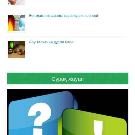
Әр адамның амалы таразыда өлшенеді
Әбу Талханың құрма бағы
Сұрақ-жауап