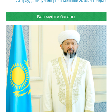
Post:
Next
Атырауда «Мәулімберген» мешітіне 20 жыл толды
Post:
Бас мүфти бағаны