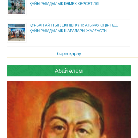
ҚАЙЫРЫМДЫЛЫҚ КӨМЕК КӨРСЕТІЛДІ
ҚҰРБАН АЙТТЫҢ ЕКІНШІ КҮНІ: АТЫРАУ ӨҢІРІНДЕ
ҚАЙЫРЫМДЫЛЫҚ ШАРАЛАРЫ ЖАЛҒАСТЫ
бәрін қарау
Абай әлемі