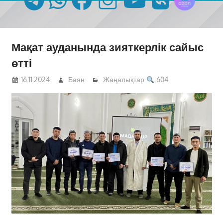
Мақат ауданында зияткерлік сайыс
өтті
16.11.2024
Баян
Жаңалықтар
604