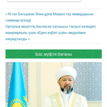
Жазба
Previous
Ұстаз Батыржан Мансұров Маңғыстау имамдарына
навигациясы
Post:
семинар өткізді
Next
Орталық мешіттің баспасөз-хатшысы тасқын кезіндегі
Post:
жанқиярлығы үшін «Ерен еңбегі үшін» медалімен
наградталды
Бас мүфти бағаны