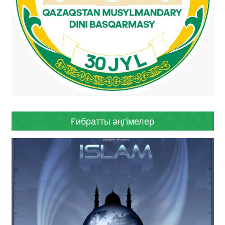
Ғибратты әңгімелер