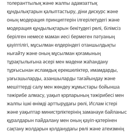
толеранттылық және жалпы адамзаттық
құндылықтарын қалыптастыру, діни дискурс және
оның модерация принциптерін ілгерілетудегі және
модерация құндылықтарын бекітудегі рөлі, білімсіз
берілген немесе маман иесі бермеген пәтуаның
қауіптілігі, мұсылман елдеріндегі отаншылдықты
нығайту және оның мұсылман қоғамының
тұрақтылығына әсері мен мәдени жаһандану
тұрғысынан исламдық ерекшеліктер, имамдарды,
уағызшыларды, азаншыларды тағайындау және
мешіттерді салу мен жөндеу жұмыстары бойынша
тәжірибе алмасу, уақып қорларының тәжірибесі мен
жалпы ішкі өнімді арттырудағы рөлі, Ислам істері
және уақыптар министрліктерінің заманауи байланыс
құралдарын пайдалану мен оның қауіп-қатерінен
сақтану жолдарын қолданудағы рөлі және атеизмнің