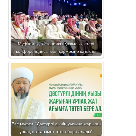
Мүфтият делегациясы Қажылық істері
конференциясы мен көрмесіне қатысты
Бас мүфти: "Дәстүрлі діннің уызына жарыған
ұрпақ жат ағымға төтеп бере алады"