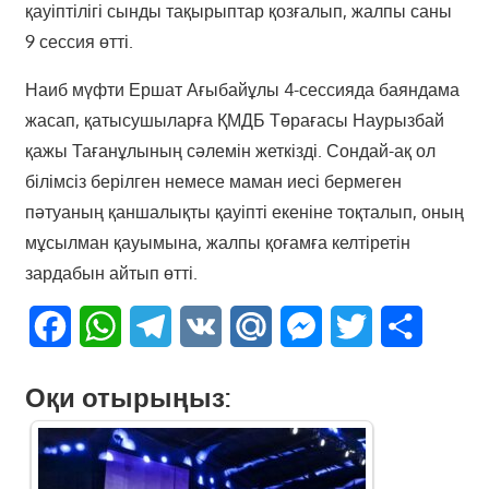
қауіптілігі сынды тақырыптар қозғалып, жалпы саны
9 сессия өтті.
Наиб мүфти Ершат Ағыбайұлы 4-сессияда баяндама
жасап, қатысушыларға ҚМДБ Төрағасы Наурызбай
қажы Тағанұлының сәлемін жеткізді. Сондай-ақ ол
білімсіз берілген немесе маман иесі бермеген
пәтуаның қаншалықты қауіпті екеніне тоқталып, оның
мұсылман қауымына, жалпы қоғамға келтіретін
зардабын айтып өтті.
Facebook
WhatsApp
Telegram
VK
Mail.Ru
Messenger
Twitter
Share
Оқи отырыңыз: