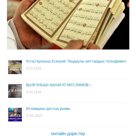
Ұстаз Қуаныш Есешов\ Таңдаулы аяттардың түсіндірмесі
12.01.2026
ҚЫЗҒАНЫШ\ ҚАНАҒАТ МУСЛИМОВ \
12.01.2026
Исламдағы достық ұғымы
17.05.2025
онлайн дәрістер