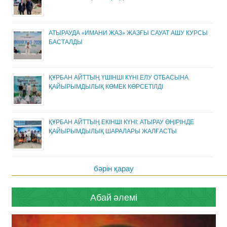
АТЫРАУДА «ИМАНИ ЖАЗ» ЖАЗҒЫ САУАТ АШУ КУРСЫ
БАСТАЛДЫ
ҚҰРБАН АЙТТЫҢ ҮШІНШІ КҮНІ ЕЛУ ОТБАСЫНА
ҚАЙЫРЫМДЫЛЫҚ КӨМЕК КӨРСЕТІЛДІ
ҚҰРБАН АЙТТЫҢ ЕКІНШІ КҮНІ: АТЫРАУ ӨҢІРІНДЕ
ҚАЙЫРЫМДЫЛЫҚ ШАРАЛАРЫ ЖАЛҒАСТЫ
бәрін қарау
Абай әлемі