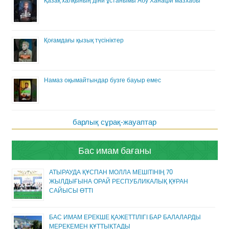
Қазақ халқының діни ұстанымы Абу Ханафи мазхабы
Қоғамдағы қызық түсініктер
Намаз оқымайтындар бузге бауыр емес
барлық сұрақ-жауаптар
Бас имам бағаны
АТЫРАУДА ҚҰСПАН МОЛЛА МЕШІТІНІҢ 70
ЖЫЛДЫҒЫНА ОРАЙ РЕСПУБЛИКАЛЫҚ ҚҰРАН
САЙЫСЫ ӨТТІ
БАС ИМАМ ЕРЕКШЕ ҚАЖЕТТІЛІГІ БАР БАЛАЛАРДЫ
МЕРЕКЕМЕН ҚҰТТЫҚТАДЫ