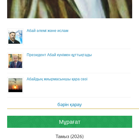
Абай әлемі және ислам
Президент Абай күнімен құттықтады
Абайдың жиырмасыншы қара сөзі
бәрін қарау
Мұрағат
Тамыз (2026)