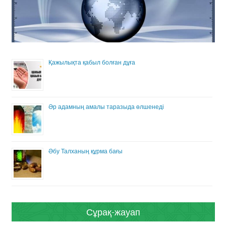
Қажылықта қабыл болған дұға
Әр адамның амалы таразыда өлшенеді
Әбу Талханың құрма бағы
Сұрақ-жауап