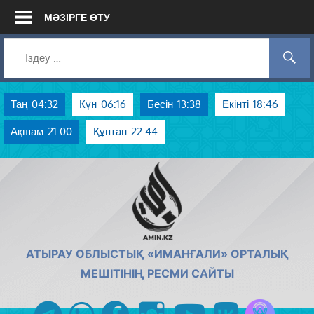
Skip
МӘЗІРГЕ ӨТУ
to
content
Таң
04:32
Күн
06:16
Бесін
13:38
Екінті
18:46
Ақшам
21:00
Құптан
22:44
AMIN.KZ
АТЫРАУ ОБЛЫСТЫҚ «ИМАНҒАЛИ» ОРТАЛЫҚ
МЕШІТІНІҢ РЕСМИ САЙТЫ
Azan радиос
telegram
whatsapp
facebook
instagram
youtube
vk