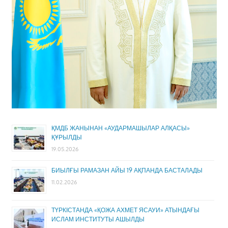
ҚМДБ ЖАНЫНАН «АУДАРМАШЫЛАР АЛҚАСЫ»
ҚҰРЫЛДЫ
19.05.2026
БИЫЛҒЫ РАМАЗАН АЙЫ 19 АҚПАНДА БАСТАЛАДЫ
11.02.2026
ТҮРКІСТАНДА «ҚОЖА АХМЕТ ЯСАУИ» АТЫНДАҒЫ
ИСЛАМ ИНСТИТУТЫ АШЫЛДЫ