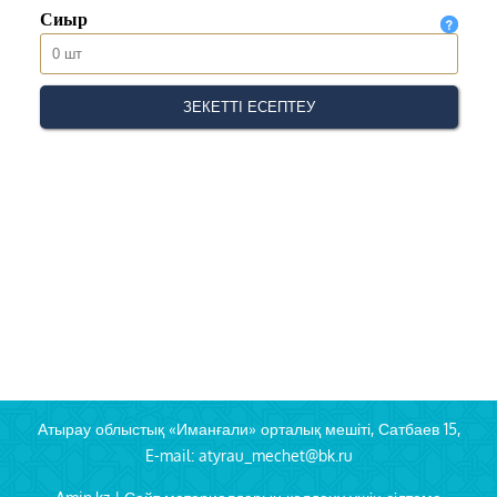
Атырау облыстық «Иманғали» орталық мешіті, Сатбаев 15,
E-mail: atyrau_mechet@bk.ru