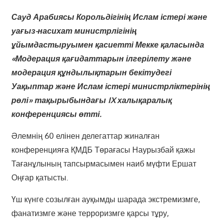
Сауд Арабиясы Корольдігінің Ислам істері және
уағыз-насихат министрлігінің
ұйымдастыруымен қасиетті Мекке қаласында
«Модерация қағидаттарын ілгерілету және
модерация құндылықтарын бекітудегі
Уақыптар және Ислам істері министрліктерінің
рөлі» тақырыбындағы IX халықаралық
конференциясы өтті.
Әлемнің 60 елінен делегаттар жиналған
конференцияға ҚМДБ Төрағасы Наурызбай қажы
Тағанұлының тапсырмасымен наиб мүфти Ершат
Оңғар қатысты.
Үш күнге созылған ауқымды шарада экстремизмге,
фанатизмге және терроризмге қарсы тұру,