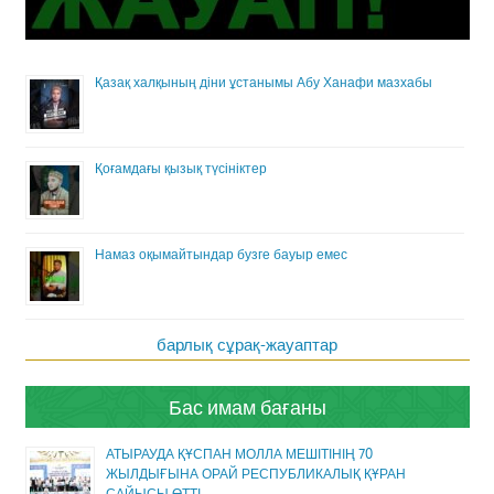
Қазақ халқының діни ұстанымы Абу Ханафи мазхабы
Қоғамдағы қызық түсініктер
Намаз оқымайтындар бузге бауыр емес
барлық сұрақ-жауаптар
Бас имам бағаны
АТЫРАУДА ҚҰСПАН МОЛЛА МЕШІТІНІҢ 70
ЖЫЛДЫҒЫНА ОРАЙ РЕСПУБЛИКАЛЫҚ ҚҰРАН
САЙЫСЫ ӨТТІ