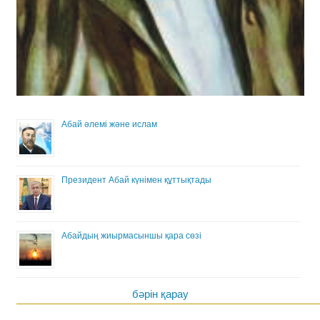
Абай әлемі және ислам
Президент Абай күнімен құттықтады
Абайдың жиырмасыншы қара сөзі
бәрін қарау