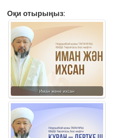
Оқи отырыңыз:
Иман және ихсан