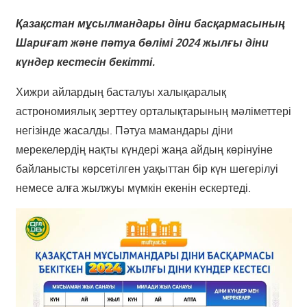
Қазақстан мұсылмандары діни басқармасының
Шариғат және пәтуа бөлімі 2024 жылғы діни
күндер кестесін бекітті.
Хижри айлардың басталуы халықаралық
астрономиялық зерттеу орталықтарының мәліметтері
негізінде жасалды. Пәтуа мамандары діни
мерекелердің нақты күндері жаңа айдың көрінуіне
байланысты көрсетілген уақыттан бір күн шегерілуі
немесе алға жылжуы мүмкін екенін ескертеді.