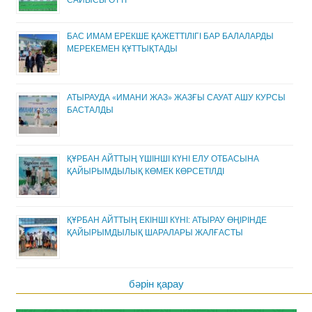
БАС ИМАМ ЕРЕКШЕ ҚАЖЕТТІЛІГІ БАР БАЛАЛАРДЫ
МЕРЕКЕМЕН ҚҰТТЫҚТАДЫ
АТЫРАУДА «ИМАНИ ЖАЗ» ЖАЗҒЫ САУАТ АШУ КУРСЫ
БАСТАЛДЫ
ҚҰРБАН АЙТТЫҢ ҮШІНШІ КҮНІ ЕЛУ ОТБАСЫНА
ҚАЙЫРЫМДЫЛЫҚ КӨМЕК КӨРСЕТІЛДІ
ҚҰРБАН АЙТТЫҢ ЕКІНШІ КҮНІ: АТЫРАУ ӨҢІРІНДЕ
ҚАЙЫРЫМДЫЛЫҚ ШАРАЛАРЫ ЖАЛҒАСТЫ
бәрін қарау