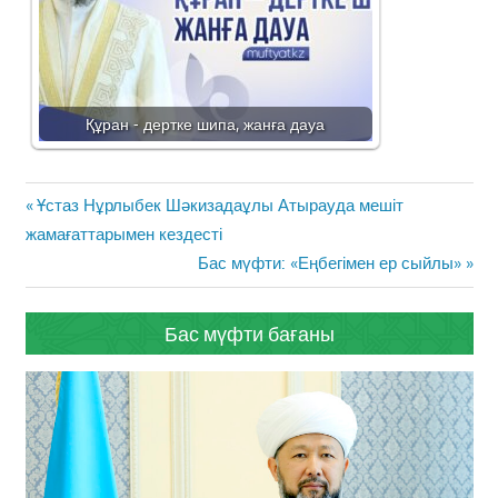
Құран - дертке шипа, жанға дауа
Жазба
Previous
Ұстаз Нұрлыбек Шәкизадаұлы Атырауда мешіт
навигациясы
Post:
жамағаттарымен кездесті
Next
Бас мүфти: «Еңбегімен ер сыйлы»
Post:
Бас мүфти бағаны