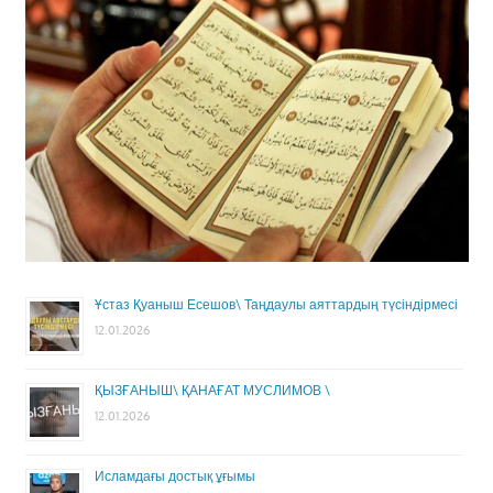
Ұстаз Қуаныш Есешов\ Таңдаулы аяттардың түсіндірмесі
12.01.2026
ҚЫЗҒАНЫШ\ ҚАНАҒАТ МУСЛИМОВ \
12.01.2026
Исламдағы достық ұғымы