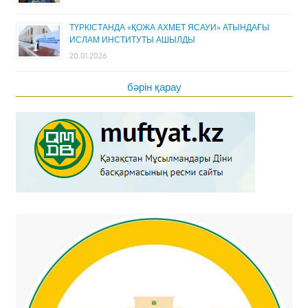
ТҮРКІСТАНДА «ҚОЖА АХМЕТ ЯСАУИ» АТЫНДАҒЫ
ИСЛАМ ИНСТИТУТЫ АШЫЛДЫ
20.01.2026
бәрін қарау