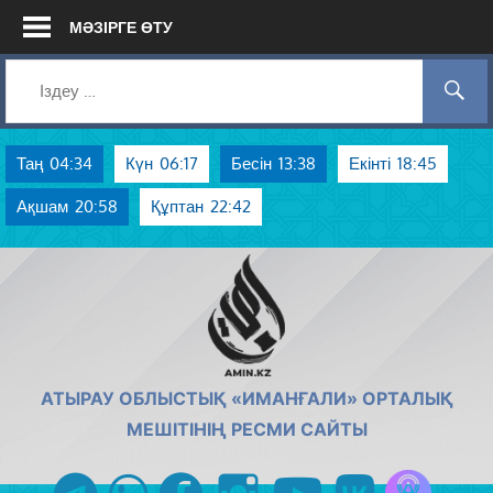
Skip
МӘЗІРГЕ ӨТУ
to
content
Таң
04:34
Күн
06:17
Бесін
13:38
Екінті
18:45
Ақшам
20:58
Құптан
22:42
AMIN.KZ
АТЫРАУ ОБЛЫСТЫҚ «ИМАНҒАЛИ» ОРТАЛЫҚ
МЕШІТІНІҢ РЕСМИ САЙТЫ
Azan радиос
telegram
whatsapp
facebook
instagram
youtube
vk