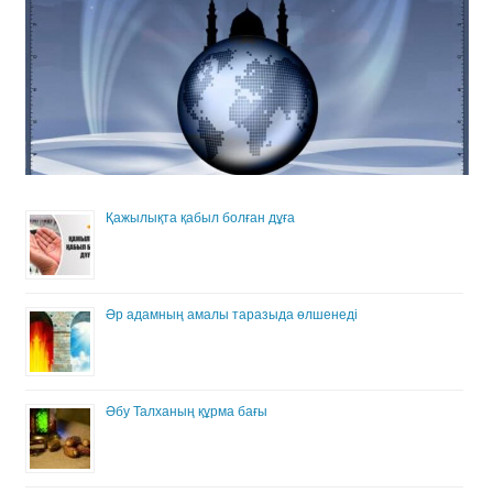
Қажылықта қабыл болған дұға
Әр адамның амалы таразыда өлшенеді
Әбу Талханың құрма бағы