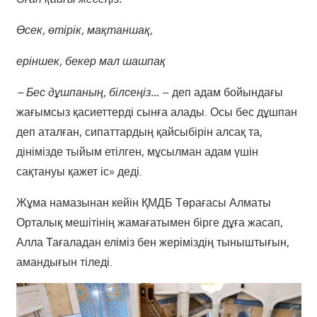
Өсек, өтірік, мақтаншақ,
еріншек, бекер мал шашпақ
– Бес дұшпаның, білсеңіз…
– деп адам бойындағы
жағымсыз қасиеттерді сынға алады. Осы бес дұшпан
деп аталған, сипаттардың қайсыбірін алсақ та,
дінімізде тыйым етілген, мұсылман адам үшін
сақтануы қажет іс» деді.
Жұма намазынан кейін ҚМДБ Төрағасы Алматы
Орталық мешітінің жамағатымен бірге дұға жасап,
Алла Тағаладан еліміз бен жеріміздің тыныштығын,
амандығын тіледі.