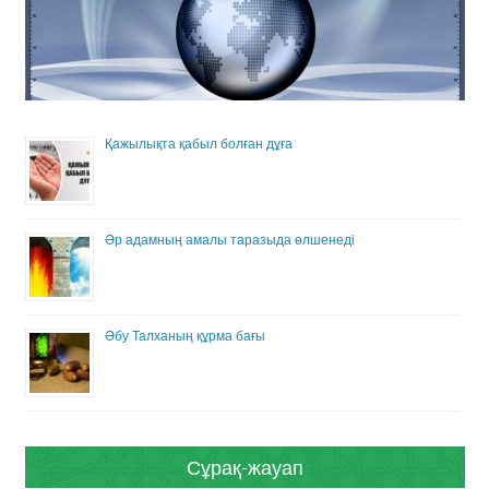
Қажылықта қабыл болған дұға
Әр адамның амалы таразыда өлшенеді
Әбу Талханың құрма бағы
Сұрақ-жауап