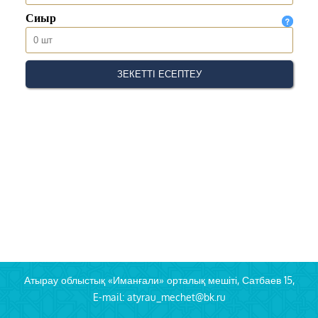
Атырау облыстық «Иманғали» орталық мешіті, Сатбаев 15,
E-mail: atyrau_mechet@bk.ru