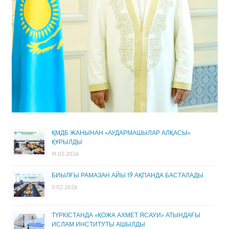
ҚМДБ ЖАНЫНАН «АУДАРМАШЫЛАР АЛҚАСЫ»
ҚҰРЫЛДЫ
19.05.2026
БИЫЛҒЫ РАМАЗАН АЙЫ 19 АҚПАНДА БАСТАЛАДЫ
11.02.2026
ТҮРКІСТАНДА «ҚОЖА АХМЕТ ЯСАУИ» АТЫНДАҒЫ
ИСЛАМ ИНСТИТУТЫ АШЫЛДЫ