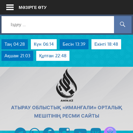
Skip
МӘЗІРГЕ ӨТУ
to
content
Таң
04:28
Күн
06:14
Бесін
13:39
Екінті
18:48
Ақшам
21:03
Құптан
22:48
AMIN.KZ
АТЫРАУ ОБЛЫСТЫҚ «ИМАНҒАЛИ» ОРТАЛЫҚ
МЕШІТІНІҢ РЕСМИ САЙТЫ
Azan радиос
telegram
whatsapp
facebook
instagram
youtube
vk