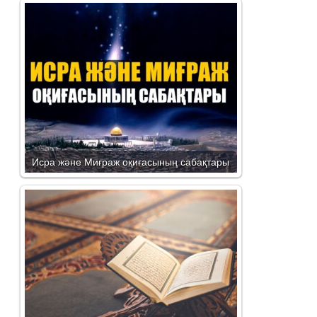
Исра және Миғраж оқиғасының сабақтары