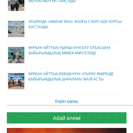
МЕРЕКЕМЕН ҚҰТТЫҚТАДЫ
АТЫРАУДА «ИМАНИ ЖАЗ» ЖАЗҒЫ САУАТ АШУ КУРСЫ
БАСТАЛДЫ
ҚҰРБАН АЙТТЫҢ ҮШІНШІ КҮНІ ЕЛУ ОТБАСЫНА
ҚАЙЫРЫМДЫЛЫҚ КӨМЕК КӨРСЕТІЛДІ
ҚҰРБАН АЙТТЫҢ ЕКІНШІ КҮНІ: АТЫРАУ ӨҢІРІНДЕ
ҚАЙЫРЫМДЫЛЫҚ ШАРАЛАРЫ ЖАЛҒАСТЫ
бәрін қарау
Абай әлемі