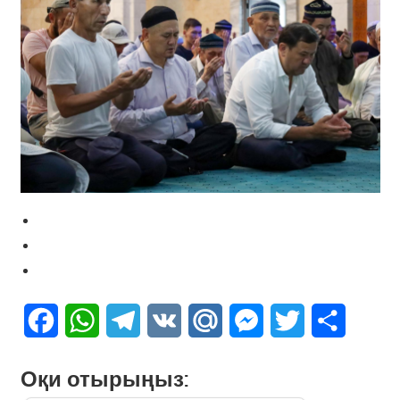
Facebook
WhatsApp
Telegram
VK
Mail.Ru
Messenger
Twitter
Share
Оқи отырыңыз: