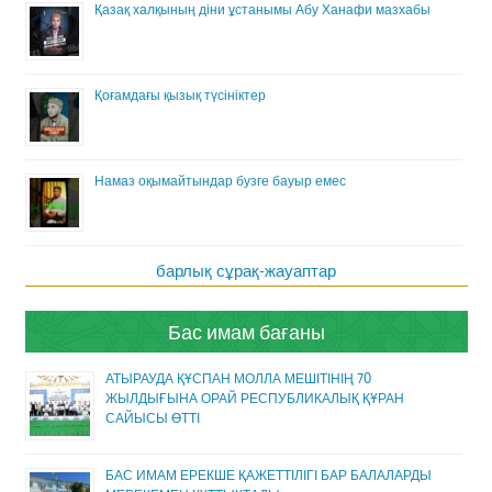
Қазақ халқының діни ұстанымы Абу Ханафи мазхабы
Қоғамдағы қызық түсініктер
Намаз оқымайтындар бузге бауыр емес
барлық сұрақ-жауаптар
Бас имам бағаны
АТЫРАУДА ҚҰСПАН МОЛЛА МЕШІТІНІҢ 70
ЖЫЛДЫҒЫНА ОРАЙ РЕСПУБЛИКАЛЫҚ ҚҰРАН
САЙЫСЫ ӨТТІ
БАС ИМАМ ЕРЕКШЕ ҚАЖЕТТІЛІГІ БАР БАЛАЛАРДЫ