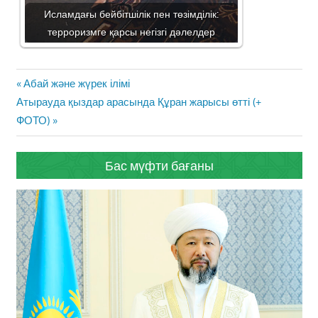
Исламдағы бейбітшілік пен төзімділік:
терроризмге қарсы негізгі дәлелдер
Жазба
Previous
Абай және жүрек ілімі
навигациясы
Next
Post:
Атырауда қыздар арасында Құран жарысы өтті (+
Post:
ФОТО)
Бас мүфти бағаны