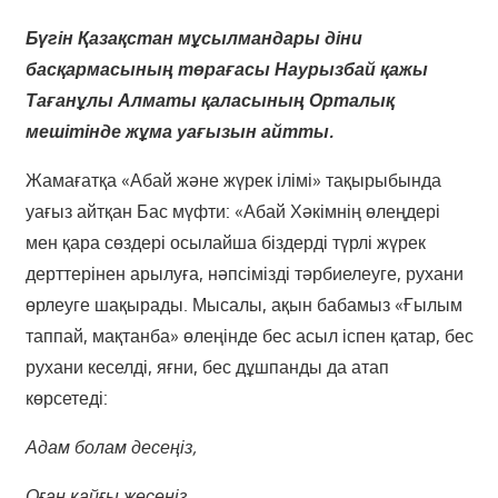
Бүгін Қазақстан мұсылмандары діни
басқармасының төрағасы Наурызбай қажы
Тағанұлы Алматы қаласының Орталық
мешітінде жұма уағызын айтты.
Жамағатқа «Абай және жүрек ілімі» тақырыбында
уағыз айтқан Бас мүфти: «Абай Хәкімнің өлеңдері
мен қара сөздері осылайша біздерді түрлі жүрек
дерттерінен арылуға, нәпсімізді тәрбиелеуге, рухани
өрлеуге шақырады. Мысалы, ақын бабамыз «Ғылым
таппай, мақтанба» өлеңінде бес асыл іспен қатар, бес
рухани кеселді, яғни, бес дұшпанды да атап
көрсетеді:
Адам болам десеңіз,
Оған қайғы жесеңіз.