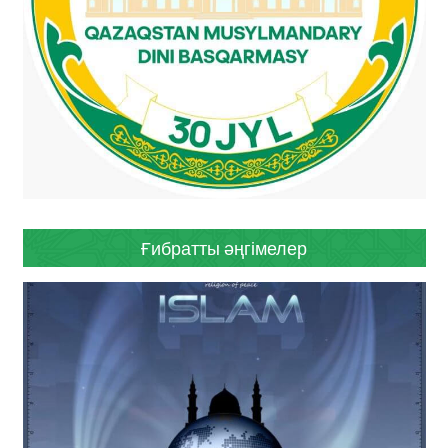
Ғибратты әңгімелер