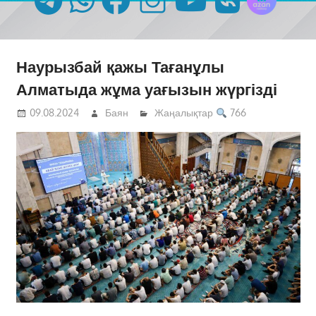
Наурызбай қажы Тағанұлы
Алматыда жұма уағызын жүргізді
09.08.2024
Баян
Жаңалықтар
766