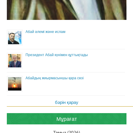
Абай әлемі және ислам
Президент Абай күнімен құттықтады
Абайдың жиырмасыншы қара сөзі
бәрін қарау
Мұрағат
Тамыз (2026)