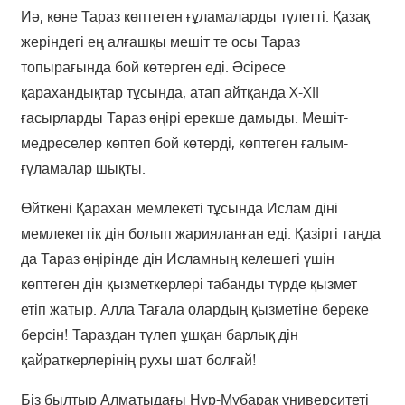
Иә, көне Тараз көптеген ғұламаларды түлетті. Қазақ
жеріндегі ең алғашқы мешіт те осы Тараз
топырағында бой көтерген еді. Әсіресе
қарахандықтар тұсында, атап айтқанда X-XII
ғасырларды Тараз өңірі ерекше дамыды. Мешіт-
медреселер көптеп бой көтерді, көптеген ғалым-
ғұламалар шықты.
Өйткені Қарахан мемлекеті тұсында Ислам діні
мемлекеттік дін болып жарияланған еді. Қазіргі таңда
да Тараз өңірінде дін Исламның келешегі үшін
көптеген дін қызметкерлері табанды түрде қызмет
етіп жатыр. Алла Тағала олардың қызметіне береке
берсін! Тараздан түлеп ұшқан барлық дін
қайраткерлерінің рухы шат болғай!
Біз былтыр Алматыдағы Нұр-Мүбарак университеті