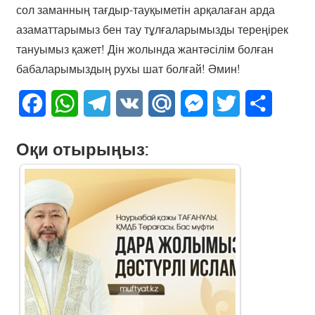
сол заманның тағдыр-тауқыметін арқалаған арда
азаматтарымыз бен тау тұлғаларымызды тереңірек
тануымыз қажет! Дін жолында жантәсілім болған
бабаларымыздың рухы шат болғай! Әмин!
Facebook
WhatsApp
Telegram
VK
Mail.Ru
Messenger
Twitter
Share
Оқи отырыңыз: