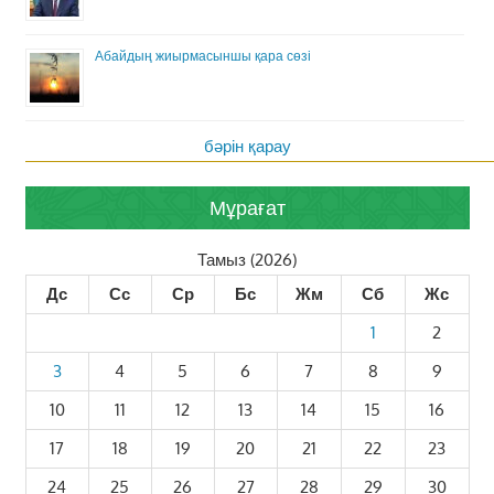
Абайдың жиырмасыншы қара сөзі
бәрін қарау
Мұрағат
Тамыз (2026)
Дс
Сс
Ср
Бс
Жм
Сб
Жс
1
2
3
4
5
6
7
8
9
10
11
12
13
14
15
16
17
18
19
20
21
22
23
24
25
26
27
28
29
30