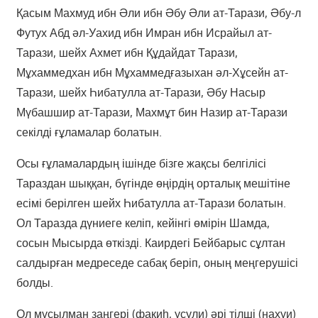
Қасым Махмуд ибн Әли ибн Әбу Әли ат-Тарази, Әбу-л
Футух Абд әл-Уахид ибн Имран ибн Исрайыл ат-
Тарази, шейх Ахмет ибн Құдайдат Тарази,
Мұхаммедхан ибн Мұхаммедғазыхан әл-Хұсейн ат-
Тарази, шейх Һибатулла ат-Тарази, Әбу Насыр
Мүбашшир ат-Тарази, Махмұт бин Назир ат-Тарази
секілді ғұламалар болатын.
Осы ғұламалардың ішінде бізге жақсы белгілісі
Тараздан шыққан, бүгінде өңірдің орталық мешітіне
есімі берілген шейх Һибатулла ат-Тарази болатын.
Ол Таразда дүниеге келіп, кейінгі өмірін Шамда,
сосын Мысырда өткізді. Каирдегі Бейбарыс сұлтан
салдырған медреседе сабақ беріп, оның меңгерушісі
болды.
Ол мұсылман заңгері (фақиһ, усули) әрі тілші (нахуи)