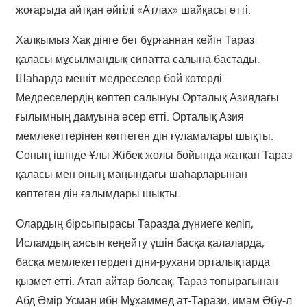
жоғарыда айтқан әйгілі «Атлах» шайқасы өтті.
Халқымыз Хақ дінге бет бұрғаннан кейін Тараз
қаласы мұсылмандық сипатта салына бастады.
Шаһарда мешіт-медреселер бой көтерді.
Медреселердің көптеп салынуы Орталық Азиядағы
ғылымның дамуына әсер етті. Орталық Азия
мемлекеттерінен көптеген дін ғұламалары шықты.
Соның ішінде Ұлы Жібек жолы бойында жатқан Тараз
қаласы мен оның маңындағы шаһарларынан
көптеген дін ғалымдары шықты.
Олардың бірсыпырасы Таразда дүниеге келіп,
Исламдың аясын кеңейту үшін басқа қалаларда,
басқа мемлекеттердегі діни-рухани орталықтарда
қызмет етті. Атап айтар болсақ, Тараз топырағынан
Абд Әмір Усман ибн Мұхаммед ат-Тарази, имам Әбу-л