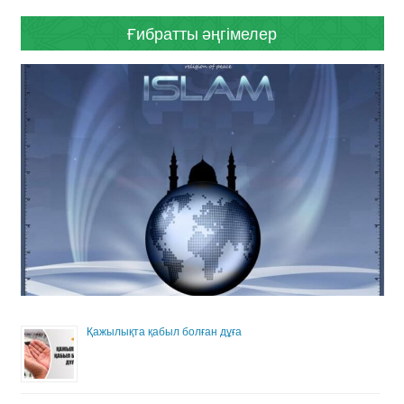
Ғибратты әңгімелер
Қажылықта қабыл болған дұға