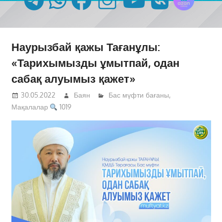
Наурызбай қажы Тағанұлы:
«Тарихымызды ұмытпай, одан
сабақ алуымыз қажет»
30.05.2022
Баян
Бас мүфти бағаны
,
Мақалалар
1019