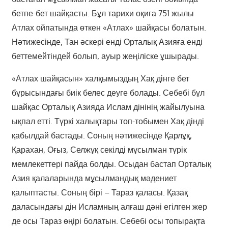
бетпе-бет шайқасты. Бұл тарихи оқиға 751 жылы
Атлах ойпатында өткен «Атлах» шайқасы болатын.
Нәтижесінде, Тан әскері енді Орталық Азияға енді
беттемейтіндей болып, ауыр жеңіліске ұшырады.
«Атлах шайқасын» халқымыздың Хақ дінге бет
бұрысындағы биік белес деуге болады. Себебі бұл
шайқас Орталық Азияда Ислам дінінің жайылуына
ықпал етті. Түркі халықтары топ-тобымен Хақ дінді
қабылдай бастады. Соның нәтижесінде Қарлұқ,
Қарахан, Оғыз, Селжұқ секілді мұсылман түрік
мемлекеттері пайда болды. Осыдан бастап Орталық
Азия қалаларында мұсылмандық мәдениет
қалыптасты. Соның бірі – Тараз қаласы. Қазақ
даласындағы дін Исламның алғаш дәні егілген жер
де осы Тараз өңірі болатын. Себебі осы топырақта