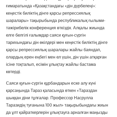
ғимаратында «Қазақстандағы «дін дүрбелеңі»:
кеңестік биліктің дінге қарсы репрессиялық
шаралары» тақырыбында республикалық ғылыми-
тәжірибелік конференция өткіздік. Алқалы жиында
елге белгілі ғалымдар саяси қуғын-сүргін
тарихындағы дін өкілдері мен кеңестік биліктің дінге
қарсы репрессиялық шаралары жайлы баяндап,
олардың ерен еңбегі мен ел үшін, дін үшін атқарған
ісіне тоқталып, есімін ұлықтау жайлы бастама
көтерді.
Саяси қуғын-сүргін құрбандарын еске алу күні
қарсаңында Тараз қаласында өткен «Тараздан
шыққан діни тұлғалар. Профессор Насрулла
Таразидің туғанына 100 жыл» тақырыбындағы жиын
да ұлт қайраткерлерін ұлықтауға арналған маңызды