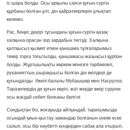
іс-шара болды. Осы арқылы саяси қуғын-сүргін
құрбаны болған ұлт, дін қайраткерлерін ұлықтап
келеміз.
Рас, Кеңес дәуірі тұсындағы қуғын-сүргін қазақ
халқына орасан зор зардабын тигізді. Халқына
қалтқысыз қызмет еткен қаншама тұлғаларымыз
темір торға тоғытылды, қаншамасы жазықсыз құрбан
болды. Жұртшылықты көркем мінезге тәрбиелеп,
руханияттың шырақшысы болған дін өкілдері де
қуғындалды. Әкелі-балалы Мүбашшир мен Насрулла
Таразилердің де қуғын көріп, жат жерде өмір сүруіне
осы жағдай себеп болғаны белгілі.
Сондықтан біз, жоғарыда айтқандай, тарихымызда
осындай қиын-қыстау замандар болғанын үнемі еске
салып, осы бір нәубетті күндерден сабақ ала отырып,