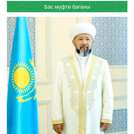
Бас мүфти бағаны