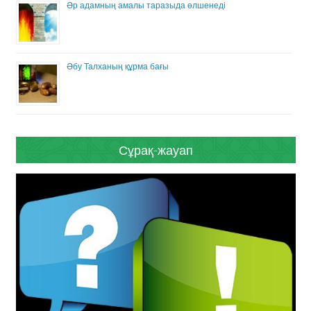
Әр адамның амалы таразыда өлшенеді
Әбу Талханың құрма бағы
Сұрақ-жауап