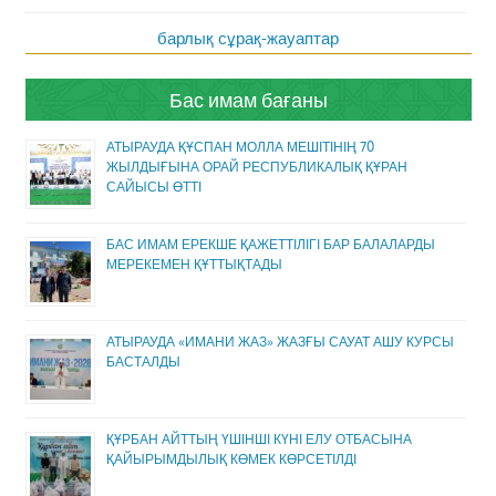
барлық сұрақ-жауаптар
Бас имам бағаны
АТЫРАУДА ҚҰСПАН МОЛЛА МЕШІТІНІҢ 70
ЖЫЛДЫҒЫНА ОРАЙ РЕСПУБЛИКАЛЫҚ ҚҰРАН
САЙЫСЫ ӨТТІ
БАС ИМАМ ЕРЕКШЕ ҚАЖЕТТІЛІГІ БАР БАЛАЛАРДЫ
МЕРЕКЕМЕН ҚҰТТЫҚТАДЫ
АТЫРАУДА «ИМАНИ ЖАЗ» ЖАЗҒЫ САУАТ АШУ КУРСЫ
БАСТАЛДЫ
ҚҰРБАН АЙТТЫҢ ҮШІНШІ КҮНІ ЕЛУ ОТБАСЫНА
ҚАЙЫРЫМДЫЛЫҚ КӨМЕК КӨРСЕТІЛДІ