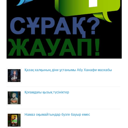
Қазақ халқының діни ұстанымы Абу Ханафи мазхабы
Қоғамдағы қызық түсініктер
Намаз оқымайтындар бузге бауыр емес