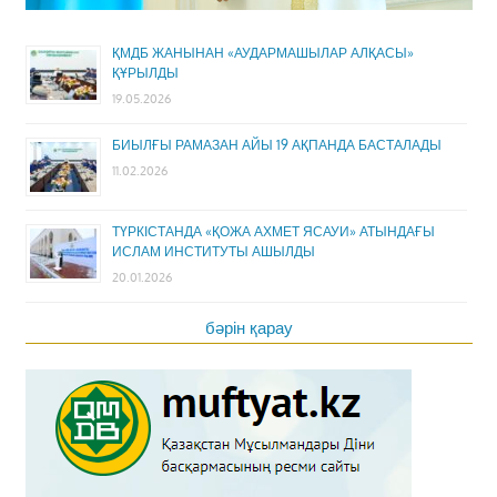
ҚМДБ ЖАНЫНАН «АУДАРМАШЫЛАР АЛҚАСЫ»
ҚҰРЫЛДЫ
19.05.2026
БИЫЛҒЫ РАМАЗАН АЙЫ 19 АҚПАНДА БАСТАЛАДЫ
11.02.2026
ТҮРКІСТАНДА «ҚОЖА АХМЕТ ЯСАУИ» АТЫНДАҒЫ
ИСЛАМ ИНСТИТУТЫ АШЫЛДЫ
20.01.2026
бәрін қарау