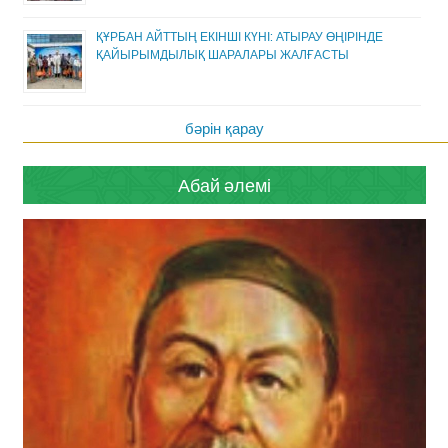
ҚҰРБАН АЙТТЫҢ ЕКІНШІ КҮНІ: АТЫРАУ ӨҢІРІНДЕ
ҚАЙЫРЫМДЫЛЫҚ ШАРАЛАРЫ ЖАЛҒАСТЫ
бәрін қарау
Абай әлемі