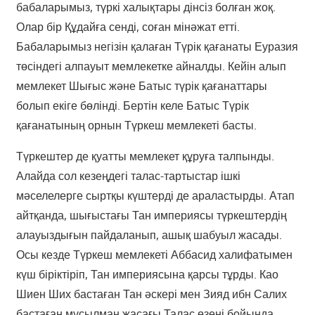
бабаларымыз, түркі халықтары дінсіз болған жоқ.
Олар бір Құдайға сенді, соған мінәжат етті.
Бабаларымыз негізін қалаған Түрік қағанаты Еуразия
төсіндегі алпауыт мемлекетке айналды. Кейін алып
мемлекет Шығыс және Батыс түрік қағанаттары
болып екіге бөлінді. Бертін келе Батыс Түрік
қағанатының орнын Түркеш мемлекеті басты.
Түркештер де қуатты мемлекет құруға талпынды.
Алайда сол кезеңдегі талас-тартыстар ішкі
мәселелерге сыртқы күштерді де араластырды. Атап
айтқанда, шығыстағы Тан империясы түркештердің
алауыздығын пайдаланып, ашық шабуыл жасады.
Осы кезде Түркеш мемлекеті Аббасид халифатымен
күш біріктіріп, Тан империясына қарсы тұрды. Као
Шиен Ших бастаған Тан әскері мен Зияд ибн Салих
бастаған мұсылман жасағы Талас өзені бойында