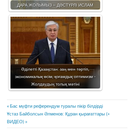
ДАРА ЖОЛЫМЫЗ – ДӘСТҮРЛІ ИСЛАМ
Әділетті Қазақстан: заң мен тәртіп,
экономикалық өсім, қоғамдық оптимизм -
Жолдаудың толық мәтіні
Жазба
Previous
Бас мүфти референдум туралы пікір білдірді
навигациясы
Next
Post:
Ұстаз Байболсын Әлменов: Құран қырағаттары (+
Post:
ВИДЕО)