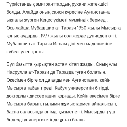
Түркістандық эмигранттардың рухани жетекшісі
болды. Алайда оның саяси күресіне Ауғанстанға
ықпалы жүрген Кеңес үкіметі мүмкіндік бермеді.
Осылайша Мүбашшир ат-Тарази 1950 жылы Мысырға
қоныс аударды. 1977 жылы сол жерде дүниеден өтті.
Мүбашшир ат-Тарази Ислам діні мен мәдениетіне
сүбелі үлес қосты.
Бұл бағытта қырықтан астам кітап жазды. Оның ұлы
Насрулла ат-Тарази де Таразда туған болатын.
Әкесімен бірге ол да алдымен Ауғанстанға, кейін
Мысырға табан тіреді. Кабул университін бітірді,
докторлық диссертация қорғады. Кейін әкесімен бірге
Мысырға барып, ғылыми жұмыстармен айналысып,
баспа саласында өнімді қызмет етті. Мысырдың үш
беделді университетінде ұстаз болды.