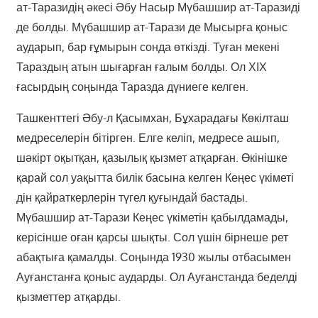
ат-Таразидің әкесі Әбу Насыр Мүбашшир ат-Таразиді
де болды. Мүбашшир ат-Тарази де Мысырға қоныс
аударып, бар ғұмырын сонда өткізді. Туған мекені
Тараздың атын шығарған ғалым болды. Ол ХІХ
ғасырдың соңында Таразда дүниеге келген.
Ташкенттегі Әбу-л Қасымхан, Бұхарадағы Көкілташ
медреселерін бітірген. Елге келіп, медресе ашып,
шәкірт оқытқан, қазылық қызмет атқарған. Өкінішке
қарай сол уақытта билік басына келген Кеңес үкіметі
дін қайраткерлерін түгел қуғындай бастады.
Мүбашшир ат-Тарази Кеңес үкіметін қабылдамады,
керісінше оған қарсы шықты. Сол үшін бірнеше рет
абақтыға қамалды. Соңында 1930 жылы отбасымен
Ауғанстанға қоныс аударды. Ол Ауғанстанда беделді
қызметтер атқарды.