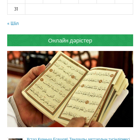
31
« Шіл
Онлайн дәрістер
Ұстаз Қуаныш Есешов\ Таңдаулы аяттардың түсіндірмесі