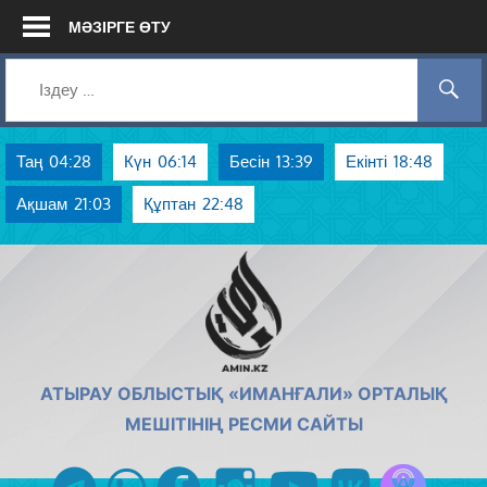
Skip
МӘЗІРГЕ ӨТУ
to
content
Таң
04:28
Күн
06:14
Бесін
13:39
Екінті
18:48
Ақшам
21:03
Құптан
22:48
AMIN.KZ
АТЫРАУ ОБЛЫСТЫҚ «ИМАНҒАЛИ» ОРТАЛЫҚ
МЕШІТІНІҢ РЕСМИ САЙТЫ
Azan радиос
telegram
whatsapp
facebook
instagram
youtube
vk