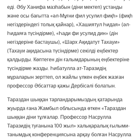
еді. Әбу Ханифа мазһабын (діни мектеп) ұстанды
және осы бағытта «әл-Мұғни фил усулил фиқһ» (фиқһ
негіздеріндегі толық қайнар), «Хашиятул Һидая» (әл-
Һидаяға түсіндірме), «Һади фи усулид дин» (дін
негіздеріне бастаушы), «Шарх Ақидатут Тахауи»
(Тахауи ақидасына түсіндірме) секілді еңбектер
қалдырды. Көптеген дін ғалымдарының еңбектеріне
түсіндірме жазды. Һибатулла ат-Таразидің
мұраларын зерттеп, ол жайлы үлкен еңбек жазған
профессор Әбсаттар қажы Дербісәлі болатын.
Тараздан шыққан тарландарымыздың қатарында
жуырда ғана Жамбыл облысында өткен «Тараздан
шыққан діни тұлғалар. Профессор Насрулла
Таразидің туғанына 100 жыл» халықаралық ғылыми-
танымдық конференциясына арқау болған Насрулла