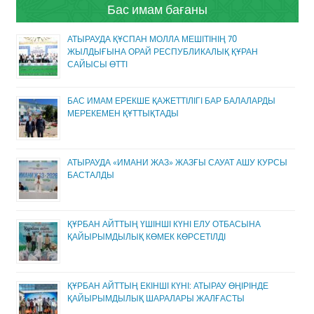
Бас имам бағаны
АТЫРАУДА ҚҰСПАН МОЛЛА МЕШІТІНІҢ 70
ЖЫЛДЫҒЫНА ОРАЙ РЕСПУБЛИКАЛЫҚ ҚҰРАН
САЙЫСЫ ӨТТІ
БАС ИМАМ ЕРЕКШЕ ҚАЖЕТТІЛІГІ БАР БАЛАЛАРДЫ
МЕРЕКЕМЕН ҚҰТТЫҚТАДЫ
АТЫРАУДА «ИМАНИ ЖАЗ» ЖАЗҒЫ САУАТ АШУ КУРСЫ
БАСТАЛДЫ
ҚҰРБАН АЙТТЫҢ ҮШІНШІ КҮНІ ЕЛУ ОТБАСЫНА
ҚАЙЫРЫМДЫЛЫҚ КӨМЕК КӨРСЕТІЛДІ
ҚҰРБАН АЙТТЫҢ ЕКІНШІ КҮНІ: АТЫРАУ ӨҢІРІНДЕ
ҚАЙЫРЫМДЫЛЫҚ ШАРАЛАРЫ ЖАЛҒАСТЫ