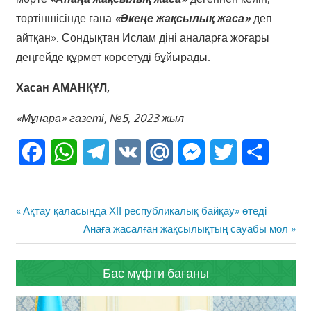
төртіншісінде ғана
«Әкеңе жақсылық жаса»
деп
айтқан». Сондықтан Ислам діні аналарға жоғары
деңгейде құрмет көрсетуді бұйырады.
Хасан АМАНҚҰЛ,
«
Мұнара
»
газеті
, №5
, 2023 жыл
Facebook
WhatsApp
Telegram
VK
Mail.Ru
Messenger
Twitter
Share
Жазба
Previous
Ақтау қаласында ХІІ республикалық байқау» өтеді
навигациясы
Post:
Next
Анаға жасалған жақсылықтың сауабы мол
Post:
Бас мүфти бағаны