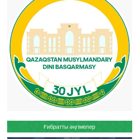
Ғибратты әңгімелер