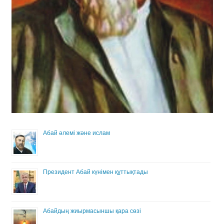
Абай әлемі және ислам
Президент Абай күнімен құттықтады
Абайдың жиырмасыншы қара сөзі