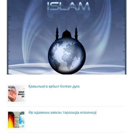
Қажылықта қабыл болған дұға
Әр адамның амалы таразыда өлшенеді