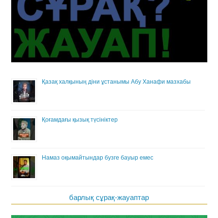
Қазақ халқының діни ұстанымы Абу Ханафи мазхабы
Қоғамдағы қызық түсініктер
Намаз оқымайтындар бузге бауыр емес
барлық сұрақ-жауаптар