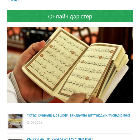
Онлайн дәрістер
Ұстаз Қуаныш Есешов\ Таңдаулы аяттардың түсіндірмесі
12.01.2026
ҚЫЗҒАНЫШ\ ҚАНАҒАТ МУСЛИМОВ \