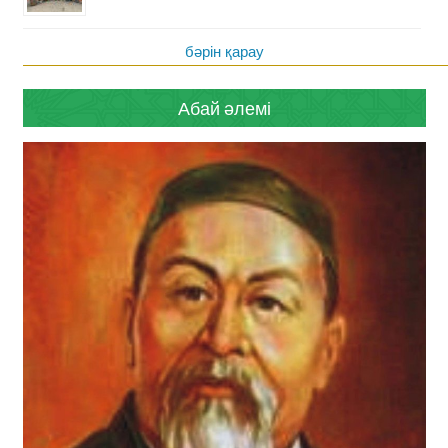
бәрін қарау
Абай әлемі