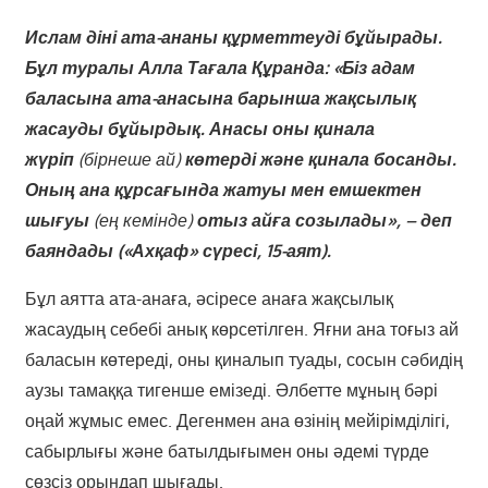
Ислам діні ата-ананы құрметтеуді бұйырады.
Бұл туралы Алла Тағала Құранда: «Біз адам
баласына ата-анасына барынша жақсылық
жасауды бұйырдық. Анасы оны қинала
жүріп
(бірнеше ай)
көтерді және қинала босанды.
Оның ана құрсағында жатуы мен емшектен
шығуы
(ең кемінде)
отыз айға созылады», – деп
баяндады («Ахқаф» сүресі, 15-аят).
Бұл аятта ата-анаға, әсіресе анаға жақсылық
жасаудың себебі анық көрсетілген. Яғни ана тоғыз ай
баласын көтереді, оны қиналып туады, сосын сәбидің
аузы тамаққа тигенше емізеді. Әлбетте мұның бәрі
оңай жұмыс емес. Дегенмен ана өзінің мейірімділігі,
сабырлығы және батылдығымен оны әдемі түрде
сөзсіз орындап шығады.