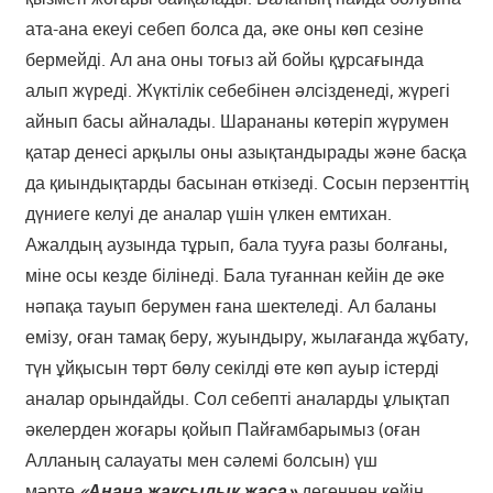
ата-ана екеуі себеп болса да, әке оны көп сезіне
бермейді. Ал ана оны тоғыз ай бойы құрсағында
алып жүреді. Жүктілік себебінен әлсізденеді, жүрегі
айнып басы айналады. Шарананы көтеріп жүрумен
қатар денесі арқылы оны азықтандырады және басқа
да қиындықтарды басынан өткізеді. Сосын перзенттің
дүниеге келуі де аналар үшін үлкен емтихан.
Ажалдың аузында тұрып, бала тууға разы болғаны,
міне осы кезде білінеді. Бала туғаннан кейін де әке
нәпақа тауып берумен ғана шектеледі. Ал баланы
емізу, оған тамақ беру, жуындыру, жылағанда жұбату,
түн ұйқысын төрт бөлу секілді өте көп ауыр істерді
аналар орындайды. Сол себепті аналарды ұлықтап
әкелерден жоғары қойып Пайғамбарымыз (оған
Алланың салауаты мен сәлемі болсын) үш
мәрте
«Анаңа жақсылық жаса»
дегеннен кейін,