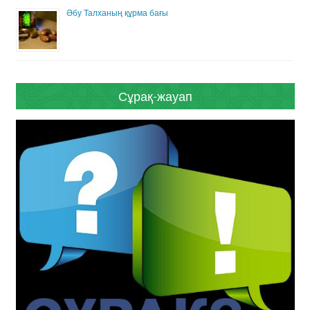
Әбу Талханың құрма бағы
Сұрақ-жауап