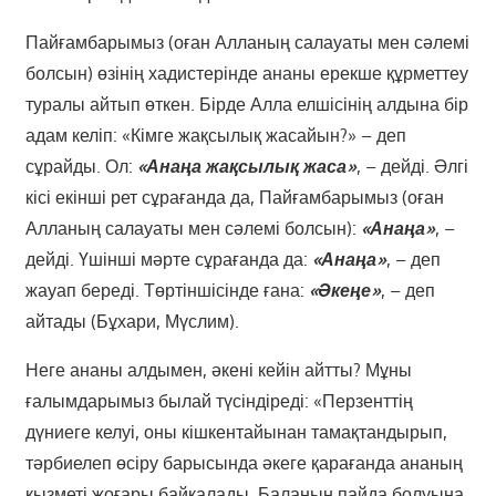
Пайғамбарымыз (оған Алланың салауаты мен сәлемі
болсын) өзінің хадистерінде ананы ерекше құрметтеу
туралы айтып өткен. Бірде Алла елшісінің алдына бір
адам келіп: «Кімге жақсылық жасайын?» – деп
сұрайды. Ол:
«Анаңа жақсылық жаса»
, – дейді. Әлгі
кісі екінші рет сұрағанда да, Пайғамбарымыз (оған
Алланың салауаты мен сәлемі болсын):
«Анаңа»
, –
дейді. Үшінші мәрте сұрағанда да:
«Анаңа»
, – деп
жауап береді. Төртіншісінде ғана:
«Әкеңе»
, – деп
айтады (Бұхари, Мүслим).
Неге ананы алдымен, әкені кейін айтты? Мұны
ғалымдарымыз былай түсіндіреді: «Перзенттің
дүниеге келуі, оны кішкентайынан тамақтандырып,
тәрбиелеп өсіру барысында әкеге қарағанда ананың
қызметі жоғары байқалады. Баланың пайда болуына