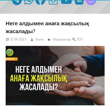
Неге алдымен анаға жақсылық
жасалады?
12.09.2023
Баян
Мақалалар
1135