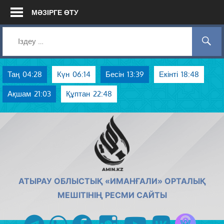
Skip
МӘЗІРГЕ ӨТУ
to
content
Таң
04:28
Күн
06:14
Бесін
13:39
Екінті
18:48
Ақшам
21:03
Құптан
22:48
AMIN.KZ
АТЫРАУ ОБЛЫСТЫҚ «ИМАНҒАЛИ» ОРТАЛЫҚ
МЕШІТІНІҢ РЕСМИ САЙТЫ
Azan радиос
telegram
whatsapp
facebook
instagram
youtube
vk