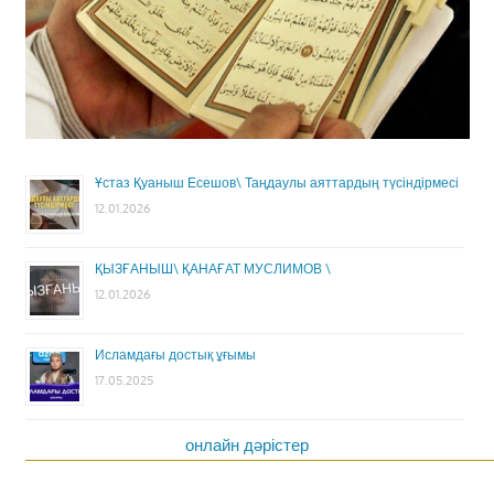
Ұстаз Қуаныш Есешов\ Таңдаулы аяттардың түсіндірмесі
12.01.2026
ҚЫЗҒАНЫШ\ ҚАНАҒАТ МУСЛИМОВ \
12.01.2026
Исламдағы достық ұғымы
17.05.2025
онлайн дәрістер