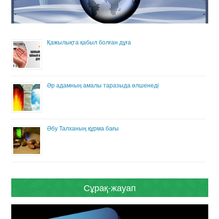
Қажылықта қабыл болған дұға
Әр адамның амалы таразыда өлшенеді
Әбу Талханың құрма бағы
Сұрақ-жауап