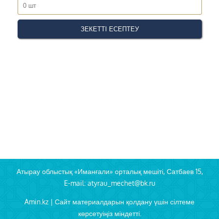
Атырау облыстық «Иманғали» орталық мешіті, Сатбаев 15,
E-mail: atyrau_mechet@bk.ru
Amin.kz | Сайт материалдарын қолдану үшін сілтеме
көрсетуіңіз міндетті.