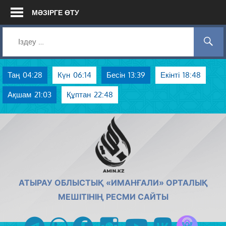
Skip
МӘЗІРГЕ ӨТУ
to
content
Таң
04:28
Күн
06:14
Бесін
13:39
Екінті
18:48
Ақшам
21:03
Құптан
22:48
AMIN.KZ
АТЫРАУ ОБЛЫСТЫҚ «ИМАНҒАЛИ» ОРТАЛЫҚ
МЕШІТІНІҢ РЕСМИ САЙТЫ
Azan радиос
telegram
whatsapp
facebook
instagram
youtube
vk