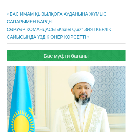
Жазба
Previous
БАС ИМАМ ҚЫЗЫЛҚОҒА АУДАНЫНА ЖҰМЫС
навигациясы
Post:
САПАРЫМЕН БАРДЫ
Next
СӘРУӘР КОМАНДАСЫ «Khalel Quiz” ЗИЯТКЕРЛІК
Post:
САЙЫСЫНДА ҮЗДІК ӨНЕР КӨРСЕТТІ
Бас мүфти бағаны