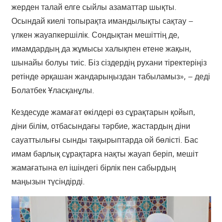
жерден талай елге сыйлы азаматтар шықты.
Осындай киелі топырақта имандылықты сақтау –
үлкен жауапкершілік. Сондықтан мешіттің де,
имамдардың да жұмысы халықпен етене жақын,
шынайы болуы тиіс. Біз сіздердің рухани тіректеріңіз
ретінде әрқашан жандарыңыздан табыламыз», – деді
Болатбек Ұласқанұлы.
Кездесуде жамағат өкілдері өз сұрақтарын қойып,
діни білім, отбасындағы тәрбие, жастардың діни
сауаттылығы сынды тақырыптарда ой бөлісті. Бас
имам барлық сұрақтарға нақты жауап беріп, мешіт
жамағатына ел ішіндегі бірлік пен сабырдың
маңызын түсіндірді.