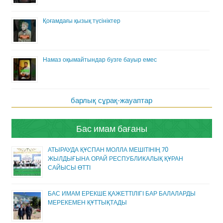
Қоғамдағы қызық түсініктер
Намаз оқымайтындар бузге бауыр емес
барлық сұрақ-жауаптар
Бас имам бағаны
АТЫРАУДА ҚҰСПАН МОЛЛА МЕШІТІНІҢ 70
ЖЫЛДЫҒЫНА ОРАЙ РЕСПУБЛИКАЛЫҚ ҚҰРАН
САЙЫСЫ ӨТТІ
БАС ИМАМ ЕРЕКШЕ ҚАЖЕТТІЛІГІ БАР БАЛАЛАРДЫ
МЕРЕКЕМЕН ҚҰТТЫҚТАДЫ