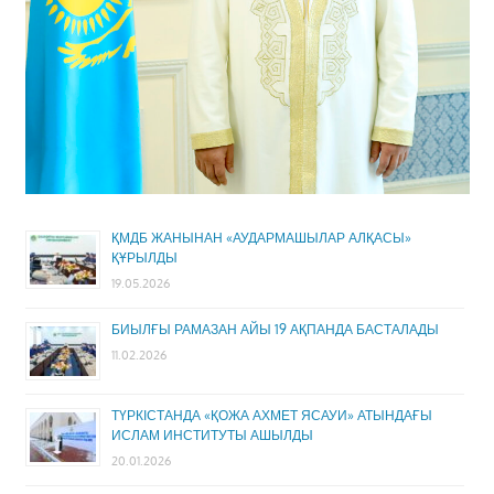
ҚМДБ ЖАНЫНАН «АУДАРМАШЫЛАР АЛҚАСЫ»
ҚҰРЫЛДЫ
19.05.2026
БИЫЛҒЫ РАМАЗАН АЙЫ 19 АҚПАНДА БАСТАЛАДЫ
11.02.2026
ТҮРКІСТАНДА «ҚОЖА АХМЕТ ЯСАУИ» АТЫНДАҒЫ
ИСЛАМ ИНСТИТУТЫ АШЫЛДЫ
20.01.2026