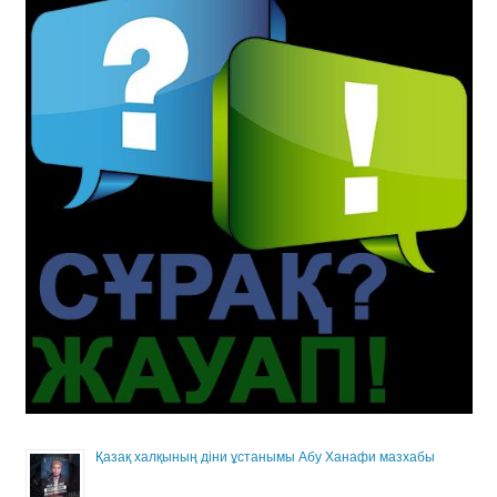
Қазақ халқының діни ұстанымы Абу Ханафи мазхабы