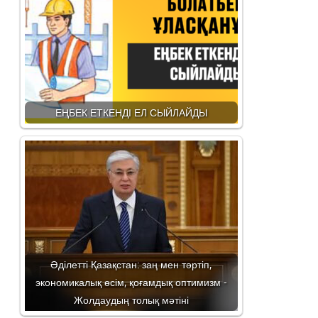
ЕҢБЕК ЕТКЕНДІ ЕЛ СЫЙЛАЙДЫ
Әділетті Қазақстан: заң мен тәртіп,
экономикалық өсім, қоғамдық оптимизм -
Жолдаудың толық мәтіні