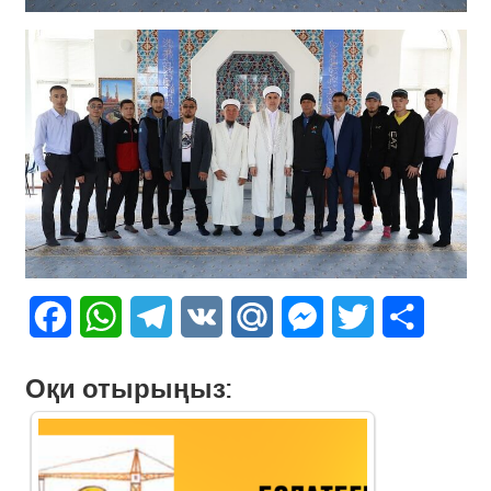
Facebook
WhatsApp
Telegram
VK
Mail.Ru
Messenger
Twitter
Share
Оқи отырыңыз: