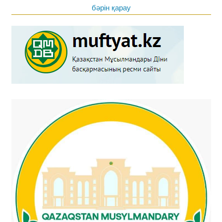
бәрін қарау