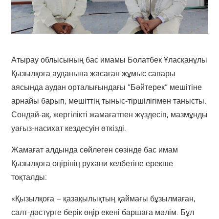
Атырау облысының бас имамы Болатбек Ұласқанұлы
Қызылқоға ауданына жасаған жұмыс сапары
аясында аудан орталығындағы “Бәйтерек” мешітіне
арнайы барып, мешіттің тыныс-тіршілігімен танысты.
Сондай-ақ, жергілікті жамағатпен жүздесіп, мазмұнды
уағыз-насихат кездесуін өткізді.
Жамағат алдында сөйлеген сөзінде бас имам
Қызылқоға өңірінің рухани келбетіне ерекше
тоқталды:
«Қызылқоға – қазақылықтың қаймағы бұзылмаған,
салт-дәстүрге берік өңір екені баршаға мәлім. Бұл