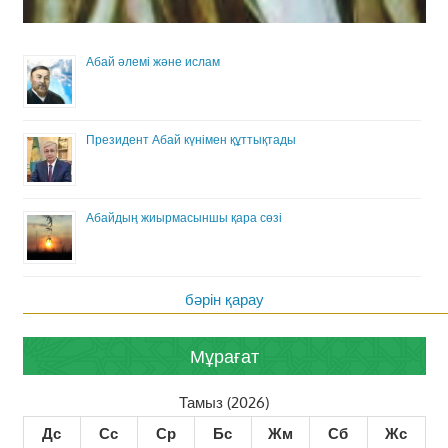
Абай әлемі және ислам
Президент Абай күнімен құттықтады
Абайдың жиырмасыншы қара сөзі
бәрін қарау
Мұрағат
Тамыз (2026)
Дс
Сс
Ср
Бс
Жм
Сб
Жс