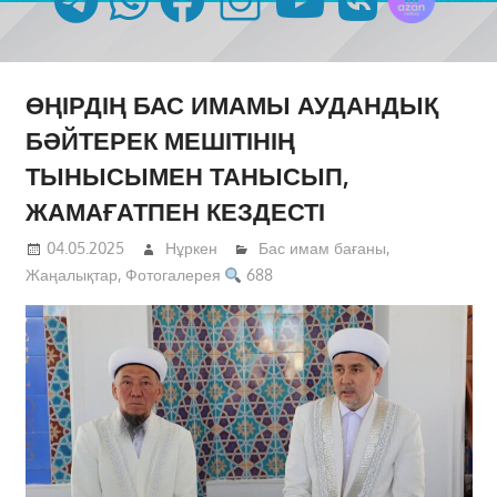
ӨҢІРДІҢ БАС ИМАМЫ АУДАНДЫҚ
БӘЙТЕРЕК МЕШІТІНІҢ
ТЫНЫСЫМЕН ТАНЫСЫП,
ЖАМАҒАТПЕН КЕЗДЕСТІ
04.05.2025
Нұркен
Бас имам бағаны
,
Жаңалықтар
,
Фотогалерея
688