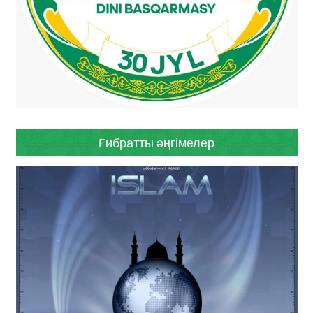
Ғибратты әңгімелер