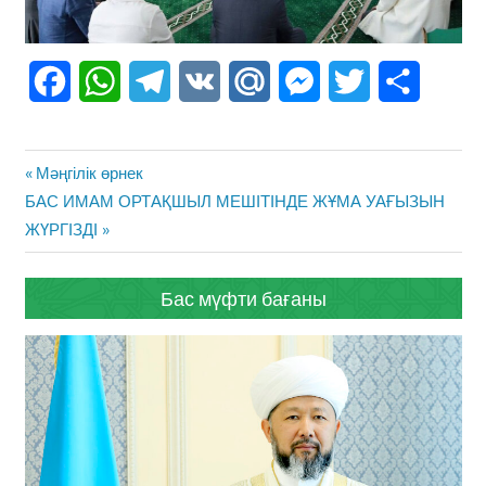
Facebook
WhatsApp
Telegram
VK
Mail.Ru
Messenger
Twitter
Share
Жазба
Previous
Мәңгілік өрнек
навигациясы
Next
Post:
БАС ИМАМ ОРТАҚШЫЛ МЕШІТІНДЕ ЖҰМА УАҒЫЗЫН
Post:
ЖҮРГІЗДІ
Бас мүфти бағаны