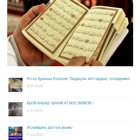
Ұстаз Қуаныш Есешов\ Таңдаулы аяттардың түсіндірмесі
12.01.2026
ҚЫЗҒАНЫШ\ ҚАНАҒАТ МУСЛИМОВ \
12.01.2026
Исламдағы достық ұғымы
17.05.2025