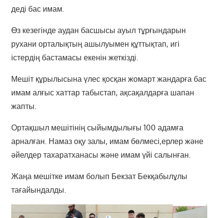
деді бас имам.
Өз кезегінде аудан басшысы ауыл тұрғындарын
рухани орталықтың ашылуымен құттықтап, игі
істердің бастамасы екенін жеткізді.
Мешіт құрылысына үлес қосқан жомарт жандарға бас
имам алғыс хаттар табыстап, ақсақалдарға шапан
жапты.
Ортақшыл мешітінің сыйымдылығы 100 адамға
арналған. Намаз оқу залы, имам бөлмесі,ерлер және
әйелдер тахаратханасы және имам үйі салынған.
Жаңа мешітке имам болып Бекзат Бекқабылұлы
тағайындалды.