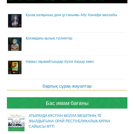
Қазақ халқының діни ұстанымы Абу Ханафи мазхабы
Қоғамдағы қызық түсініктер
Намаз оқымайтындар бузге бауыр емес
барлық сұрақ-жауаптар
Бас имам бағаны
АТЫРАУДА ҚҰСПАН МОЛЛА МЕШІТІНІҢ 70
ЖЫЛДЫҒЫНА ОРАЙ РЕСПУБЛИКАЛЫҚ ҚҰРАН
САЙЫСЫ ӨТТІ