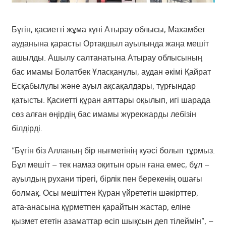
Бүгін, қасиетті жұма күні Атырау облысы, Махамбет
ауданына қарасты Ортақшыл ауылында жаңа мешіт
ашылды. Ашылу салтанатына Атырау облысының
бас имамы Болатбек Ұласқанұлы, аудан әкімі Қайрат
Есқабылұлы және ауыл ақсақалдары, тұрғындар
қатысты. Қасиетті құран аяттары оқылып, игі шарада
сөз алған өңірдің бас имамы жүрекжарды лебізін
білдірді.
“Бүгін біз Алланың бір нығметінің куәсі болып тұрмыз.
Бұл мешіт – тек намаз оқитын орын ғана емес, бұл –
ауылдың рухани тірегі, бірлік пен берекенің ошағы
болмақ. Осы мешіттен Құран үйрететін шәкірттер,
ата-анасына құрметпен қарайтын жастар, еліне
қызмет ететін азаматтар өсіп шықсын деп тілеймін”, –