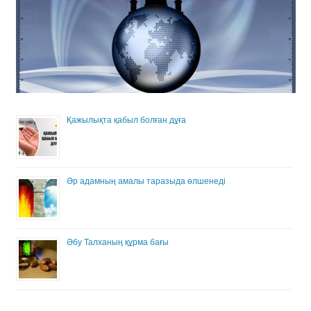
Қажылықта қабыл болған дұға
Әр адамның амалы таразыда өлшенеді
Әбу Талханың құрма бағы