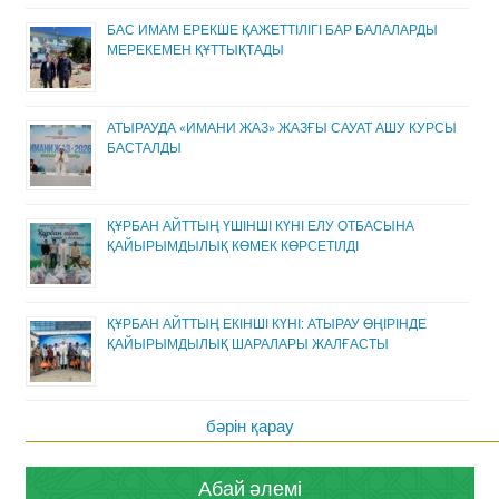
БАС ИМАМ ЕРЕКШЕ ҚАЖЕТТІЛІГІ БАР БАЛАЛАРДЫ
МЕРЕКЕМЕН ҚҰТТЫҚТАДЫ
АТЫРАУДА «ИМАНИ ЖАЗ» ЖАЗҒЫ САУАТ АШУ КУРСЫ
БАСТАЛДЫ
ҚҰРБАН АЙТТЫҢ ҮШІНШІ КҮНІ ЕЛУ ОТБАСЫНА
ҚАЙЫРЫМДЫЛЫҚ КӨМЕК КӨРСЕТІЛДІ
ҚҰРБАН АЙТТЫҢ ЕКІНШІ КҮНІ: АТЫРАУ ӨҢІРІНДЕ
ҚАЙЫРЫМДЫЛЫҚ ШАРАЛАРЫ ЖАЛҒАСТЫ
бәрін қарау
Абай әлемі