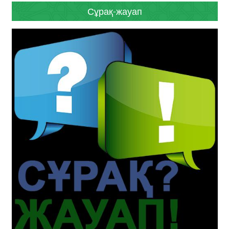
Сұрақ-жауап