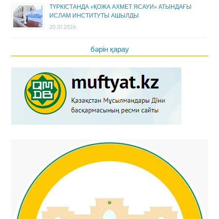
ТҮРКІСТАНДА «ҚОЖА АХМЕТ ЯСАУИ» АТЫНДАҒЫ
ИСЛАМ ИНСТИТУТЫ АШЫЛДЫ
20.01.2026
бәрін қарау