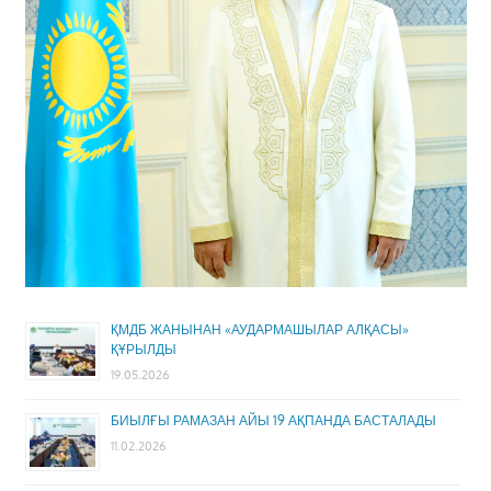
ҚМДБ ЖАНЫНАН «АУДАРМАШЫЛАР АЛҚАСЫ»
ҚҰРЫЛДЫ
19.05.2026
БИЫЛҒЫ РАМАЗАН АЙЫ 19 АҚПАНДА БАСТАЛАДЫ
11.02.2026