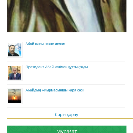
Абай әлемі және ислам
Президент Абай күнімен құттықтады
Абайдың жиырмасыншы қара сөзі
бәрін қарау
Мұрағат