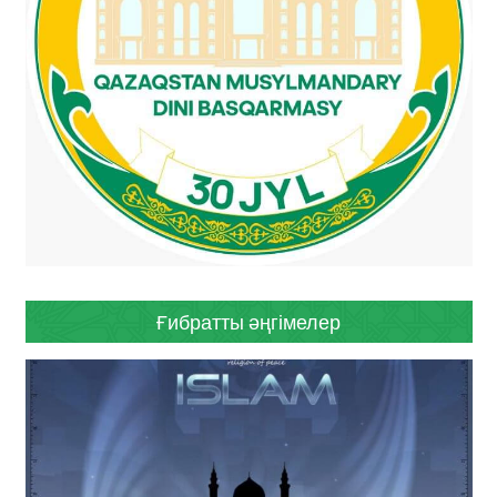
Ғибратты әңгімелер