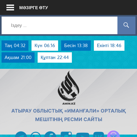
Skip
МӘЗІРГЕ ӨТУ
to
content
Таң
04:32
Күн
06:16
Бесін
13:38
Екінті
18:46
Ақшам
21:00
Құптан
22:44
AMIN.KZ
АТЫРАУ ОБЛЫСТЫҚ «ИМАНҒАЛИ» ОРТАЛЫҚ
МЕШІТІНІҢ РЕСМИ САЙТЫ
Azan радиос
telegram
whatsapp
facebook
instagram
youtube
vk