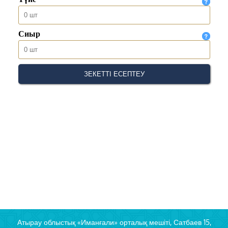
Атырау облыстық «Иманғали» орталық мешіті, Сатбаев 15,