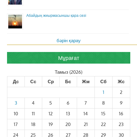
Абайдың жиырмасыншы қара сөзі
бәрін қарау
Мұрағат
Тамыз (2026)
Дс
Сс
Ср
Бс
Жм
Сб
Жс
1
2
3
4
5
6
7
8
9
10
11
12
13
14
15
16
17
18
19
20
21
22
23
24
25
26
27
28
29
30