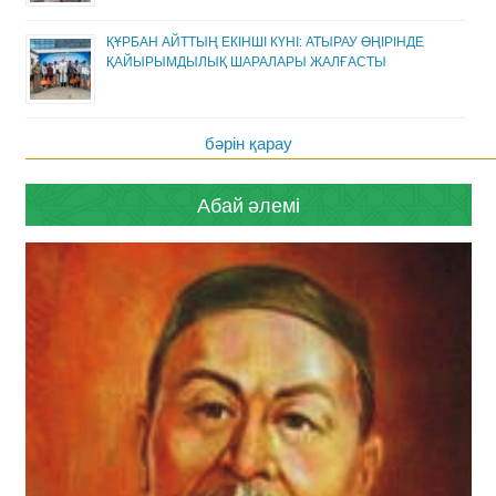
ҚҰРБАН АЙТТЫҢ ЕКІНШІ КҮНІ: АТЫРАУ ӨҢІРІНДЕ
ҚАЙЫРЫМДЫЛЫҚ ШАРАЛАРЫ ЖАЛҒАСТЫ
бәрін қарау
Абай әлемі