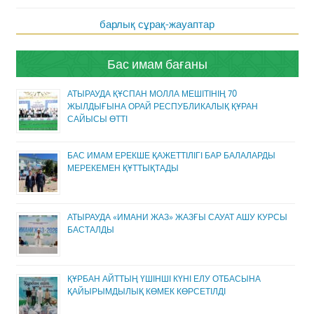
барлық сұрақ-жауаптар
Бас имам бағаны
АТЫРАУДА ҚҰСПАН МОЛЛА МЕШІТІНІҢ 70
ЖЫЛДЫҒЫНА ОРАЙ РЕСПУБЛИКАЛЫҚ ҚҰРАН
САЙЫСЫ ӨТТІ
БАС ИМАМ ЕРЕКШЕ ҚАЖЕТТІЛІГІ БАР БАЛАЛАРДЫ
МЕРЕКЕМЕН ҚҰТТЫҚТАДЫ
АТЫРАУДА «ИМАНИ ЖАЗ» ЖАЗҒЫ САУАТ АШУ КУРСЫ
БАСТАЛДЫ
ҚҰРБАН АЙТТЫҢ ҮШІНШІ КҮНІ ЕЛУ ОТБАСЫНА
ҚАЙЫРЫМДЫЛЫҚ КӨМЕК КӨРСЕТІЛДІ