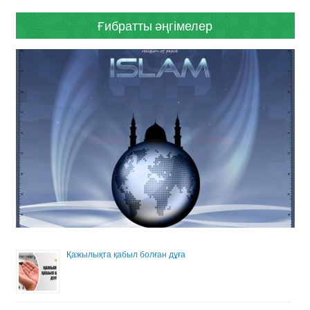
Ғибратты әңгімелер
Қажылықта қабыл болған дұға