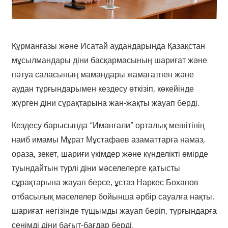
Құрманғазы және Исатай аудандарында Қазақстан
мұсылмандары діни басқармасының шариғат және
пәтуа саласының мамандары жамағатпен және
аудан тұрғындарымен кездесу өткізіп, көкейінде
жүрген діни сұрақтарына жан-жақты жауап берді.
Кездесу барысында “Иманғали” орталық мешітінің
наиб имамы Мұрат Мұстафаев азаматтарға намаз,
ораза, зекет, шариғи үкімдер және күнделікті өмірде
туындайтын түрлі діни мәселелерге қатысты
сұрақтарына жауап берсе, ұстаз Наркес Боханов
отбасылық мәселелер бойынша әрбір сауалға нақты,
шариғат негізінде тұщымды жауап беріп, тұрғындарға
сенімді діни бағыт-бағдар берді.