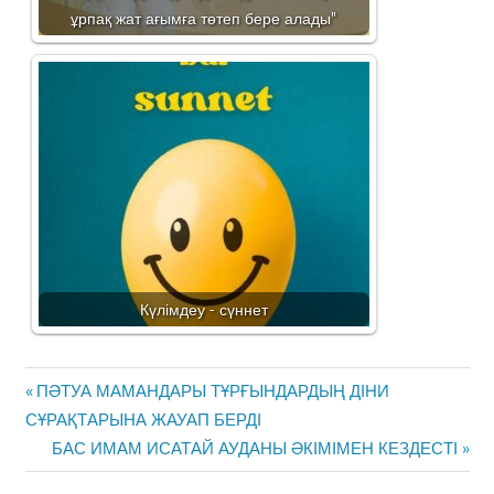
ұрпақ жат ағымға төтеп бере алады"
Күлімдеу - сүннет
Жазба
Previous
ПӘТУА МАМАНДАРЫ ТҰРҒЫНДАРДЫҢ ДІНИ
навигациясы
Post:
СҰРАҚТАРЫНА ЖАУАП БЕРДІ
Next
БАС ИМАМ ИСАТАЙ АУДАНЫ ӘКІМІМЕН КЕЗДЕСТІ
Post: