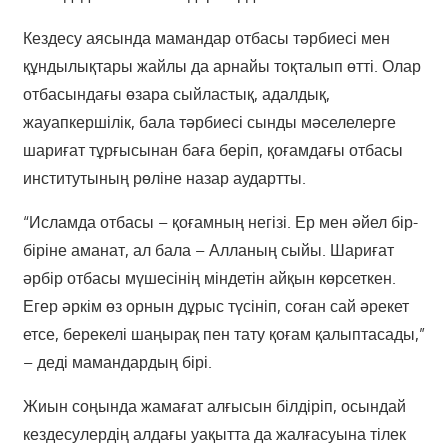
Кездесу аясында мамандар отбасы тәрбиесі мен
құндылықтары жайлы да арнайы тоқталып өтті. Олар
отбасындағы өзара сыйластық, адалдық,
жауапкершілік, бала тәрбиесі сынды мәселелерге
шариғат тұрғысынан баға беріп, қоғамдағы отбасы
институтының рөліне назар аудартты.
“Исламда отбасы – қоғамның негізі. Ер мен әйел бір-
біріне аманат, ал бала – Алланың сыйы. Шариғат
әрбір отбасы мүшесінің міндетін айқын көрсеткен.
Егер әркім өз орнын дұрыс түсініп, соған сай әрекет
етсе, берекелі шаңырақ пен тату қоғам қалыптасады,”
– деді мамандардың бірі.
Жиын соңында жамағат алғысын білдіріп, осындай
кездесулердің алдағы уақытта да жалғасуына тілек