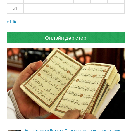
31
« Шіл
Онлайн дәрістер
Ұстаз Қуаныш Есешов\ Таңдаулы аяттардың түсіндірмесі