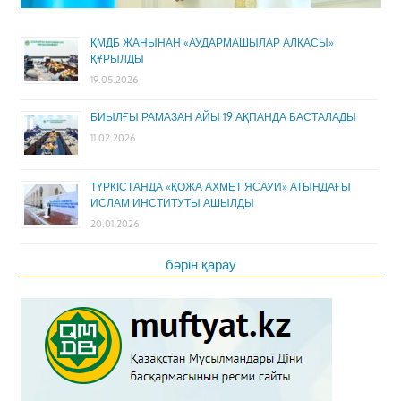
ҚМДБ ЖАНЫНАН «АУДАРМАШЫЛАР АЛҚАСЫ»
ҚҰРЫЛДЫ
19.05.2026
БИЫЛҒЫ РАМАЗАН АЙЫ 19 АҚПАНДА БАСТАЛАДЫ
11.02.2026
ТҮРКІСТАНДА «ҚОЖА АХМЕТ ЯСАУИ» АТЫНДАҒЫ
ИСЛАМ ИНСТИТУТЫ АШЫЛДЫ
20.01.2026
бәрін қарау