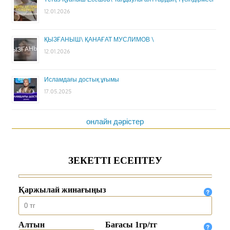
12.01.2026
ҚЫЗҒАНЫШ\ ҚАНАҒАТ МУСЛИМОВ \
12.01.2026
Исламдағы достық ұғымы
17.05.2025
онлайн дәрістер