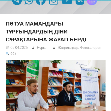
ПӘТУА МАМАНДАРЫ
ТҰРҒЫНДАРДЫҢ ДІНИ
СҰРАҚТАРЫНА ЖАУАП БЕРДІ
05.04.2025
Нұркен
Жаңалықтар
,
Фотогалерея
668