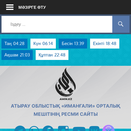
Skip
МӘЗІРГЕ ӨТУ
to
content
Таң
04:28
Күн
06:14
Бесін
13:39
Екінті
18:48
Ақшам
21:03
Құптан
22:48
AMIN.KZ
АТЫРАУ ОБЛЫСТЫҚ «ИМАНҒАЛИ» ОРТАЛЫҚ
МЕШІТІНІҢ РЕСМИ САЙТЫ
Azan радиос
telegram
whatsapp
facebook
instagram
youtube
vk