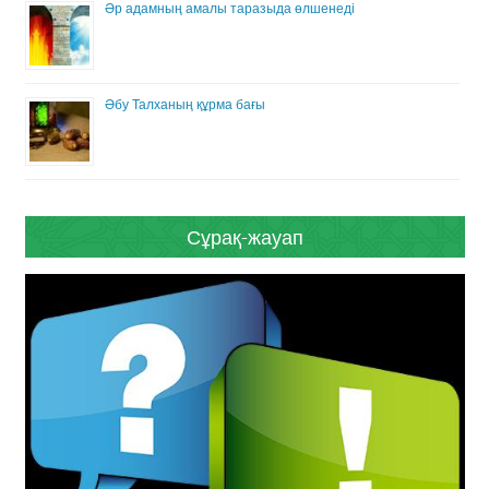
Әр адамның амалы таразыда өлшенеді
Әбу Талханың құрма бағы
Сұрақ-жауап