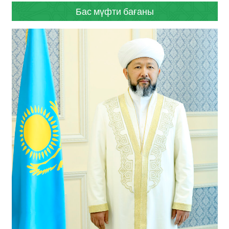
Бас мүфти бағаны