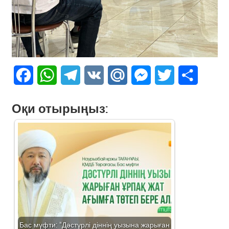
Facebook
WhatsApp
Telegram
VK
Mail.Ru
Messenger
Twitter
Share
Оқи отырыңыз:
Бас мүфти: "Дәстүрлі діннің уызына жарыған