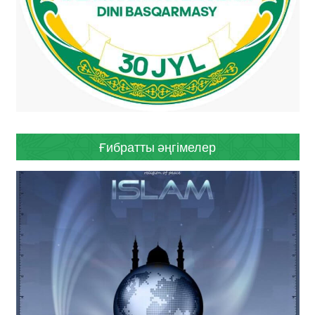
Ғибратты әңгімелер