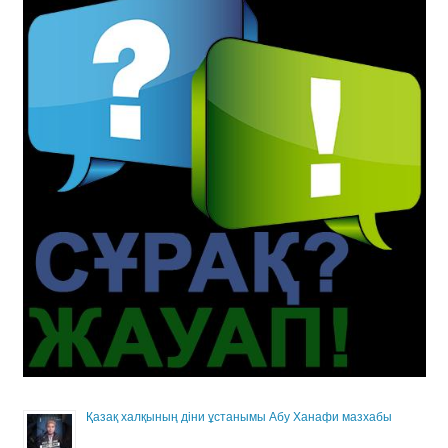
Қазақ халқының діни ұстанымы Абу Ханафи мазхабы