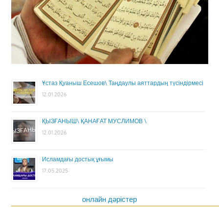
Ұстаз Қуаныш Есешов\ Таңдаулы аяттардың түсіндірмесі
12.01.2026
ҚЫЗҒАНЫШ\ ҚАНАҒАТ МУСЛИМОВ \
12.01.2026
Исламдағы достық ұғымы
17.05.2025
онлайн дәрістер