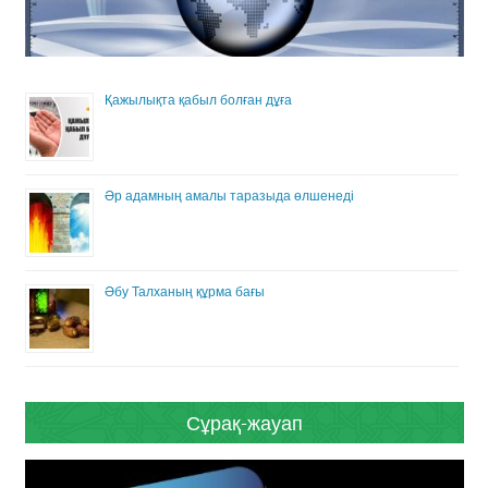
Қажылықта қабыл болған дұға
Әр адамның амалы таразыда өлшенеді
Әбу Талханың құрма бағы
Сұрақ-жауап