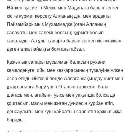
Өйткені қасиетті Мекке мен Мәдинаға барып келген
кісіге құрмет көрсету Алланың діні мен ардақты
Пайғамбарымыз Мұхаммедке (оған Алланың
салауаты мен сәлемі болсын) құрмет болып
саналады. Ал ұлы сапарға барып келген кісі «қажы»
деген атқа лайықты болғаны абзал.
Қажылық сапары мұсылман баласын рухани
кемелденуге, ойы мен көзқарасының түзелуіне үлкен
әсер етеді. Өйткені пенде Аллаға жақындау ниетімен
ұзақ сапарға бару үшін Отанын тәрк етіп, бала-
шағасымен, ағайын-туысымен уақытша болса да
қоштасып, малы мен жиған дүниесін құрбан етіп,
денсаулығы мен күш-қайратын сарп етіп қажылыққа
барады.