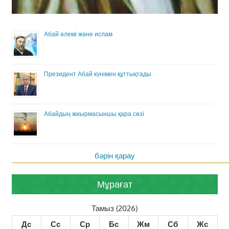
Абай әлемі және ислам
Президент Абай күнімен құттықтады
Абайдың жиырмасыншы қара сөзі
бәрін қарау
Мұрағат
Тамыз (2026)
Дс
Сс
Ср
Бс
Жм
Сб
Жс