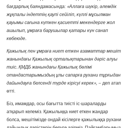
бағдарлық баяндамасында:
«Аллаға шүкір, әлемдік
жұқпалы індеттің қаупі сейіліп, күллі мұсылман
қауымы сағына күткен қасиетті мекендерге жол
ашылып, ұмраға барушылар қатары күн санап
көбеюде.
Қажылық пен ұмраға ниет еткен азаматтар мешіт
жанындағы Қажылық орталықтарынан дәріс алуы
тиіс. ҚМДБ жанындағы Қажылық бөлімі
отандастарымыздың ұлы сапарға рухани тұрғыдан
дайындауға белсенді түрде кірісуі керек»,
– деп атап
өтті.
Біз, имамдар, осы бағытта тиісті іс-шараларды
атқарып келеміз. Қажылыққа ниет еткен жандар
болса, мешітімізде ондай кісілерге қажылыққа рухани
дайындық дәрістерін беруге әзірміз. Пайғамбарымыз