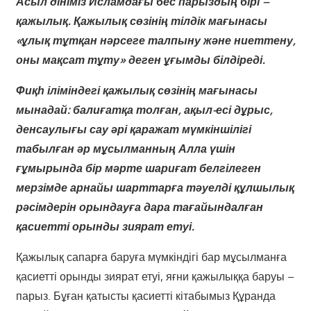
Асыл дініміз Исламдағы бес парыздың бірі –
қажылық. Қажылық сөзінің тілдік мағынасы
«ұлық тұтқан нәрсеге талпыну және ниеттену,
оны мақсат тұту» деген ұғымды білдіреді.
Фиқһ іліміндегі қажылық сөзінің мағынасы
мынадай: балиғатқа толған, ақыл-есі дұрыс,
денсаулығы сау әрі қаражат мүмкіншілігі
табылған әр мұсылманның Алла үшін
ғұмырында бір мәрте шариғат белгілеген
мерзімде арнайы шарттарға тәуелді құлшылық
рәсімдерін орындауға дара тағайындалған
қасиетті орынды зиярат етуі.
Қажылық сапарға баруға мүмкіндігі бар мұсылманға
қасиетті орынды зиярат етуі, яғни қажылыққа баруы –
парыз. Бұған қатысты қасиетті кітабымыз Құранда