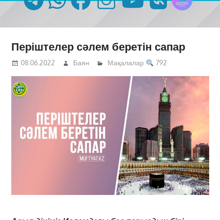
Періштелер сәлем беретін сапар
08.06.2022
Баян
Мақалалар
792