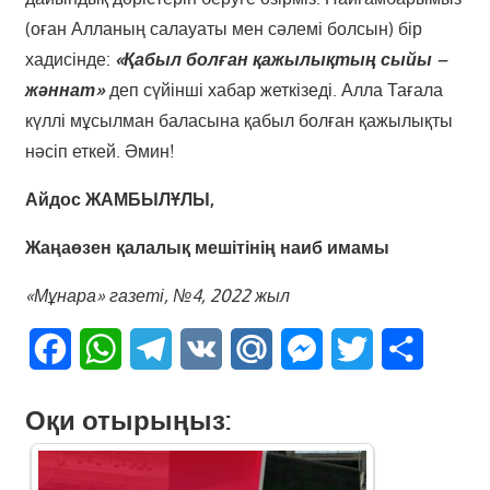
(оған Алланың салауаты мен сәлемі болсын) бір
хадисінде:
«Қабыл болған қажылықтың сыйы –
жәннат»
деп сүйінші хабар жеткізеді. Алла Тағала
күллі мұсылман баласына қабыл болған қажылықты
нәсіп еткей. Әмин!
Айдос ЖАМБЫЛҰЛЫ,
Жаңаөзен қалалық
мешітінің наиб имамы
«Мұнара» газеті, №4, 2022 жыл
Facebook
WhatsApp
Telegram
VK
Mail.Ru
Messenger
Twitter
Share
Оқи отырыңыз: