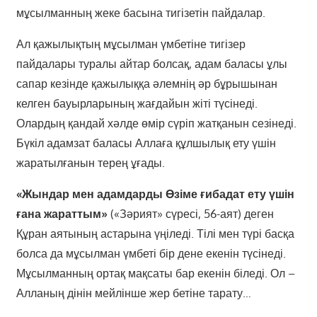
мұсылманның жеке басына тигізетін пайдалар.
Ал қажылықтың мұсылман үмбетіне тигізер
пайдалары туралы айтар болсақ, адам баласы ұлы
сапар кезінде қажылыққа әлемнің әр бұрышынан
келген бауырларының жағдайын жіті түсінеді.
Олардың қандай хәлде өмір сүріп жатқанын сезінеді.
Бүкіл адамзат баласы Аллаға құлшылық ету үшін
жаратылғанын терең ұғады.
«Жындар мен адамдарды Өзіме ғибадат ету үшін
ғана жараттым»
(«Зәрият» сүресі, 56-аят) деген
Құран аятының астарына үңіледі. Тілі мен түрі басқа
болса да мұсылман үмбеті бір дене екенін түсінеді.
Мұсылманның ортақ мақсаты бар екенін біледі. Ол –
Алланың дінін мейлінше жер бетіне тарату…