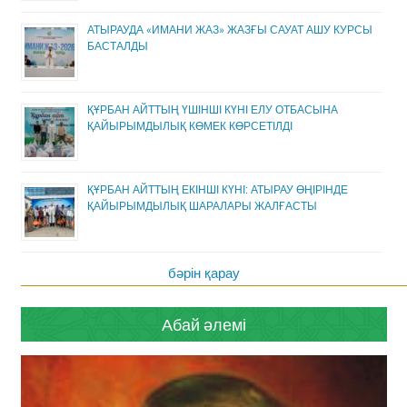
АТЫРАУДА «ИМАНИ ЖАЗ» ЖАЗҒЫ САУАТ АШУ КУРСЫ
БАСТАЛДЫ
ҚҰРБАН АЙТТЫҢ ҮШІНШІ КҮНІ ЕЛУ ОТБАСЫНА
ҚАЙЫРЫМДЫЛЫҚ КӨМЕК КӨРСЕТІЛДІ
ҚҰРБАН АЙТТЫҢ ЕКІНШІ КҮНІ: АТЫРАУ ӨҢІРІНДЕ
ҚАЙЫРЫМДЫЛЫҚ ШАРАЛАРЫ ЖАЛҒАСТЫ
бәрін қарау
Абай әлемі