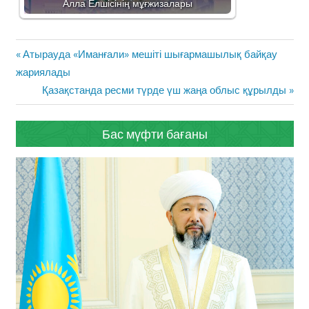
Алла Елшісінің мұғжизалары
Жазба
Previous
Атырауда «Иманғали» мешіті шығармашылық байқау
навигациясы
Post:
жариялады
Next
Қазақстанда ресми түрде үш жаңа облыс құрылды
Post:
Бас мүфти бағаны