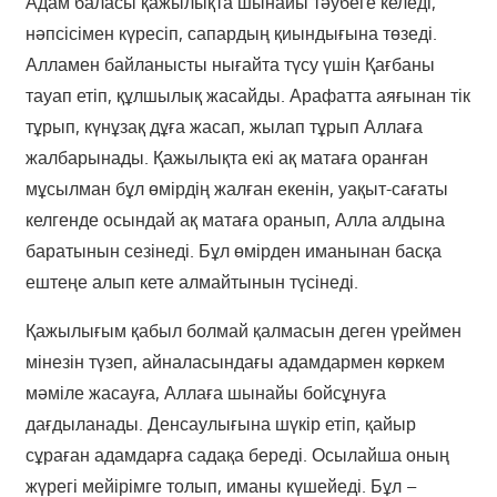
Адам баласы қажылықта шынайы тәубеге келеді,
нәпсісімен күресіп, сапардың қиындығына төзеді.
Алламен байланысты нығайта түсу үшін Қағбаны
тауап етіп, құлшылық жасайды. Арафатта аяғынан тік
тұрып, күнұзақ дұға жасап, жылап тұрып Аллаға
жалбарынады. Қажылықта екі ақ матаға оранған
мұсылман бұл өмірдің жалған екенін, уақыт-сағаты
келгенде осындай ақ матаға оранып, Алла алдына
баратынын сезінеді. Бұл өмірден иманынан басқа
ештеңе алып кете алмайтынын түсінеді.
Қажылығым қабыл болмай қалмасын деген үреймен
мінезін түзеп, айналасындағы адамдармен көркем
мәміле жасауға, Аллаға шынайы бойсұнуға
дағдыланады. Денсаулығына шүкір етіп, қайыр
сұраған адамдарға садақа береді. Осылайша оның
жүрегі мейірімге толып, иманы күшейеді. Бұл –