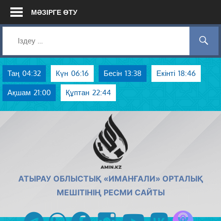
Skip
МӘЗІРГЕ ӨТУ
to
content
Таң
04:32
Күн
06:16
Бесін
13:38
Екінті
18:46
Ақшам
21:00
Құптан
22:44
AMIN.KZ
АТЫРАУ ОБЛЫСТЫҚ «ИМАНҒАЛИ» ОРТАЛЫҚ
МЕШІТІНІҢ РЕСМИ САЙТЫ
Azan радиос
telegram
whatsapp
facebook
instagram
youtube
vk