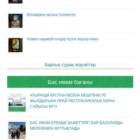
Қоғамдағы қызық түсініктер
Намаз оқымайтындар бузге бауыр емес
барлық сұрақ-жауаптар
Бас имам бағаны
АТЫРАУДА ҚҰСПАН МОЛЛА МЕШІТІНІҢ 70
ЖЫЛДЫҒЫНА ОРАЙ РЕСПУБЛИКАЛЫҚ ҚҰРАН
САЙЫСЫ ӨТТІ
БАС ИМАМ ЕРЕКШЕ ҚАЖЕТТІЛІГІ БАР БАЛАЛАРДЫ
МЕРЕКЕМЕН ҚҰТТЫҚТАДЫ