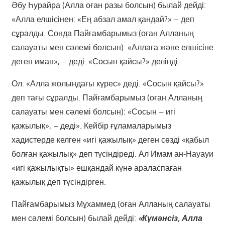
Әбу Һурайра (Алла оған разы болсын) былай дейді:
«Алла елшісінен: «Ең абзал амал қандай?» – деп
сұралды. Сонда Пайғамбарымыз (оған Алланың
салауаты мен сәлемі болсын): «Аллаға және елшісіне
деген иман», – деді. «Сосын қайсы?» делінді.
Ол: «Алла жолындағы күрес» деді. «Сосын қайсы?»
деп тағы сұралды. Пайғамбарымыз (оған Алланың
салауаты мен сәлемі болсын): «Сосын – игі
қажылық», – деді». Кейбір ғұламаларымыз
хадистерде келген «игі қажылық» деген сөзді «қабыл
болған қажылық» деп түсіндіреді. Ал Имам ан-Науауи
«игі қажылықты» ешқандай күнә араласпаған
қажылық деп түсіндірген.
Пайғамбарымыз Мұхаммед (оған Алланың салауаты
мен сәлемі болсын) былай дейді:
«Күмәнсіз, Алла