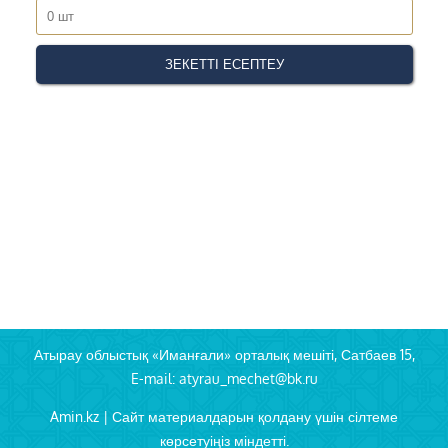
Атырау облыстық «Иманғали» орталық мешіті, Сатбаев 15,
E-mail: atyrau_mechet@bk.ru
Amin.kz | Сайт материалдарын қолдану үшін сілтеме
көрсетуіңіз міндетті.