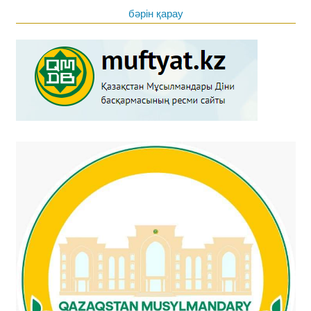
бәрін қарау