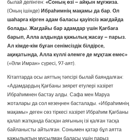
былай делінген:
«Соның өзі – айқын мұғжиза.
(Оның ішінде)
Ибраһимнің мақамы да бар. Ол
шаһарға кірген адам баласы қауіпсіз жағдайда
болады. Жағдайы бар адамдар үшін Қағбаға
барып, Алла алдында қажылық жасау – парыз.
Ал кімде-кім бұған сенімсіздік білдірсе,
ақиқатында, Алла күллі әлемге де мұқтаж емес»
(«Әли Имран» сүресі, 97-аят).
Кітаптарда осы аяттың тәпсірі былай баяндалған:
«Адамдардың Қағбаны зиярет етулері хазірет
Ибраһимнен бастау алды. Сафа мен Маруа
жоталары да сол кезеңнен басталады. «Ибраһимнің
мақамы» деген сөз тіркесі хазірет Ибраһим Қағбаны
қалап жатқанда басқан аяғының ізі қалған тасқа
байланысты айтылған. Сонымен қатар бұл аятта
қажылықтың мұсылман баласы үшін парыз