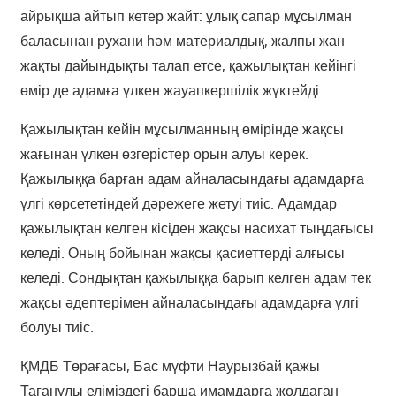
айрықша айтып кетер жайт: ұлық сапар мұсылман
баласынан рухани һәм материалдық, жалпы жан-
жақты дайындықты талап етсе, қажылықтан кейінгі
өмір де адамға үлкен жауапкершілік жүктейді.
Қажылықтан кейін мұсылманның өмірінде жақсы
жағынан үлкен өзгерістер орын алуы керек.
Қажылыққа барған адам айналасындағы адамдарға
үлгі көрсететіндей дәрежеге жетуі тиіс. Адамдар
қажылықтан келген кісіден жақсы насихат тыңдағысы
келеді. Оның бойынан жақсы қасиеттерді алғысы
келеді. Сондықтан қажылыққа барып келген адам тек
жақсы әдептерімен айналасындағы адамдарға үлгі
болуы тиіс.
ҚМДБ Төрағасы, Бас мүфти Наурызбай қажы
Тағанұлы еліміздегі барша имамдарға жолдаған