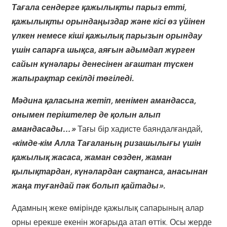
Тағала сендерге қажылықты парыз етті,
қажылықты орындаңыздар және кісі өз үйінен
үлкен немесе кіші қажылық парызын орындау
үшін сапарға шықса, аяғын адымдап жүрген
сайын күнәлары денесінен ағаштан түскен
жапырақтар секілді төгіледі.
Мәдина қаласына жетіп, менімен амандасса,
онымен періштелер де қолын алып
амандасады…»
Тағы бір хадисте баяндалғандай,
«кімде-кім Алла Тағаланың ризашылығы үшін
қажылық жасаса, жаман сөзден, жаман
қылықтардан, күнәлардан сақтанса, анасынан
жаңа туғандай пәк болып қайтады».
Адамның жеке өмірінде қажылық сапарының алар
орны ерекше екенін жоғарыда атап өттік. Осы жерде