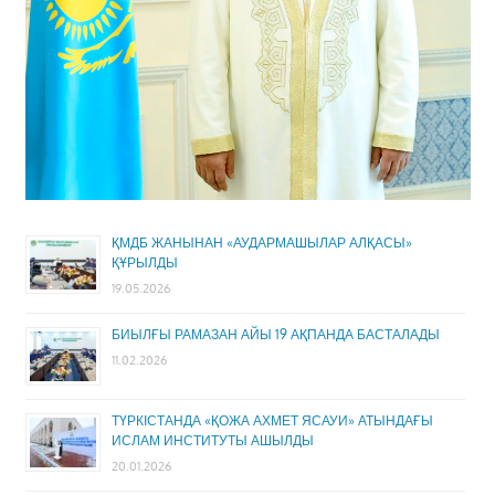
ҚМДБ ЖАНЫНАН «АУДАРМАШЫЛАР АЛҚАСЫ»
ҚҰРЫЛДЫ
19.05.2026
БИЫЛҒЫ РАМАЗАН АЙЫ 19 АҚПАНДА БАСТАЛАДЫ
11.02.2026
ТҮРКІСТАНДА «ҚОЖА АХМЕТ ЯСАУИ» АТЫНДАҒЫ
ИСЛАМ ИНСТИТУТЫ АШЫЛДЫ
20.01.2026