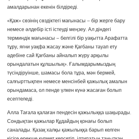
амалдарынан екенін білдіреді.
«Қаж» сөзінің сөздіктегі мағынасы – бір жерге бару
немесе әлдебір істі істеуді меңзеу. Ал діндегі
терминдік мағынасы – белгілі бір уақытта Арафатта
тұру, яғни уақфа жасау және Қағбаны тауап ету
әдебіне сай Қағбаны айналып жүру арқылы
орындалатын құлшылық». Ғалымдарымыздың
түсіндіруінше, шамасы бола тұра, мән бермей,
салғырттықпен немесе менсінбей қажылық амалын
орындамаса, ол пенде үлкен күнә жасаған болып
есептеледі.
Алла Тағала қалаған пендесін қажылыққа шақырады.
Сондықтан қажылар Құдайдың қонағы болып
саналады. Қазақ халқы қажылыққа барып келген
кісіге ерекше құрмет көрсетіп, ілтипатын танытқан.