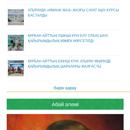
АТЫРАУДА «ИМАНИ ЖАЗ» ЖАЗҒЫ САУАТ АШУ КУРСЫ
БАСТАЛДЫ
ҚҰРБАН АЙТТЫҢ ҮШІНШІ КҮНІ ЕЛУ ОТБАСЫНА
ҚАЙЫРЫМДЫЛЫҚ КӨМЕК КӨРСЕТІЛДІ
ҚҰРБАН АЙТТЫҢ ЕКІНШІ КҮНІ: АТЫРАУ ӨҢІРІНДЕ
ҚАЙЫРЫМДЫЛЫҚ ШАРАЛАРЫ ЖАЛҒАСТЫ
бәрін қарау
Абай әлемі