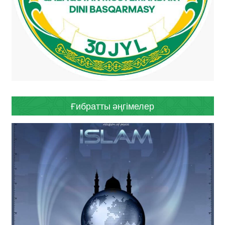
Ғибратты әңгімелер