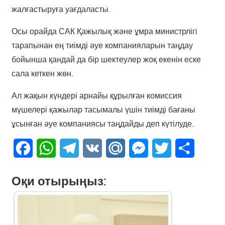
жалғастыруға уағдаласты.
Осы орайда САК Қажылық және ұмра министрлігі
тарапынан ең тиімді әуе компанияларын таңдау
бойынша қандай да бір шектеулер жоқ екенін еске
сала кеткен жөн.
Ал жақын күндері арнайы құрылған комиссия
мүшелері қажылар тасымалы үшін тиімді бағаны
ұсынған әуе компаниясы таңдайды деп күтілуде.
Facebook
WhatsApp
Telegram
VK
Mail.Ru
Messenger
Twitter
Share
Оқи отырыңыз: