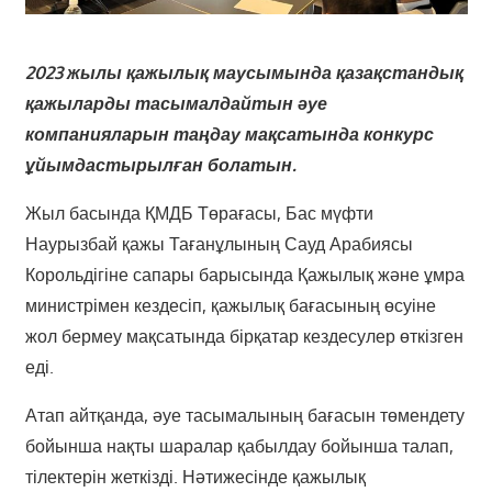
2023 жылы қажылық маусымында қазақстандық
қажыларды тасымалдайтын әуе
компанияларын таңдау мақсатында конкурс
ұйымдастырылған болатын.
Жыл басында ҚМДБ Төрағасы, Бас мүфти
Наурызбай қажы Тағанұлының Сауд Арабиясы
Корольдігіне сапары барысында Қажылық және ұмра
министрімен кездесіп, қажылық бағасының өсуіне
жол бермеу мақсатында бірқатар кездесулер өткізген
еді.
Атап айтқанда, әуе тасымалының бағасын төмендету
бойынша нақты шаралар қабылдау бойынша талап,
тілектерін жеткізді. Нәтижесінде қажылық