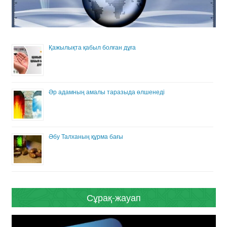
Қажылықта қабыл болған дұға
Әр адамның амалы таразыда өлшенеді
Әбу Талханың құрма бағы
Сұрақ-жауап