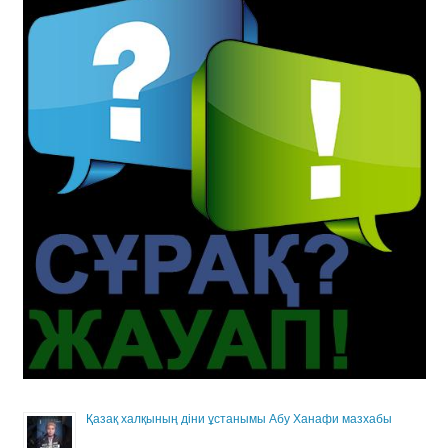
Қазақ халқының діни ұстанымы Абу Ханафи мазхабы