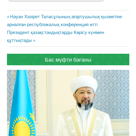
Жазба
Previous
Науан Хазірет Таласұлының ағартушылық қызметіне
навигациясы
Post:
арналған республикалық конференция өтті
Next
Президент қазақстандықтарды Көрісу күнімен
Post:
құттықтады
Бас мүфти бағаны