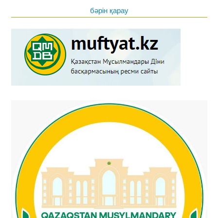
бәрін қарау