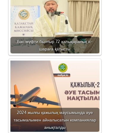
Бас мүфти былтыр 72 халықаралық іс-
шараға қатысты
2024 жылғы қажылық маусымында әуе
тасымалымен айналысатын компаниялар
анықталды