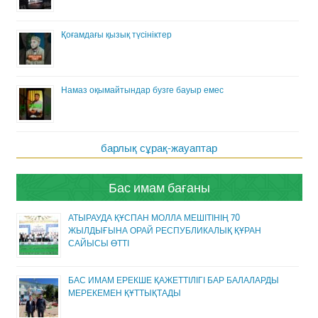
Қоғамдағы қызық түсініктер
Намаз оқымайтындар бузге бауыр емес
барлық сұрақ-жауаптар
Бас имам бағаны
АТЫРАУДА ҚҰСПАН МОЛЛА МЕШІТІНІҢ 70
ЖЫЛДЫҒЫНА ОРАЙ РЕСПУБЛИКАЛЫҚ ҚҰРАН
САЙЫСЫ ӨТТІ
БАС ИМАМ ЕРЕКШЕ ҚАЖЕТТІЛІГІ БАР БАЛАЛАРДЫ
МЕРЕКЕМЕН ҚҰТТЫҚТАДЫ