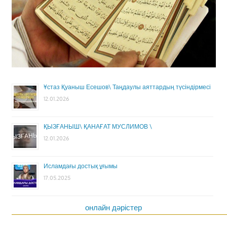
Ұстаз Қуаныш Есешов\ Таңдаулы аяттардың түсіндірмесі
12.01.2026
ҚЫЗҒАНЫШ\ ҚАНАҒАТ МУСЛИМОВ \
12.01.2026
Исламдағы достық ұғымы
17.05.2025
онлайн дәрістер