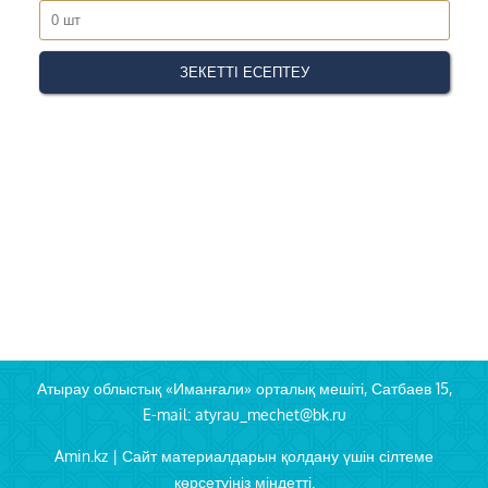
Атырау облыстық «Иманғали» орталық мешіті, Сатбаев 15,
E-mail: atyrau_mechet@bk.ru
Amin.kz | Сайт материалдарын қолдану үшін сілтеме
көрсетуіңіз міндетті.