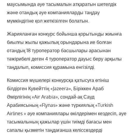
маусымында әуе тасымалын атқаратын шетелдік
және отандық әуе компанияларды таңдау
мүмкіндігіне қол жеткізілген болатын.
Жарияланған конкурс бойынша қорытынды жиынға
биылғы жылы қажылық орындарына ие болған
отандық 18 туроператор басшылары арасынан
тәжірибелі деген 4 туроператор дауыс беру арқылы
таңдалып, комиссия құрамына енгізілді.
Комиссия мүшелері конкурсқа қатысуға өтініш
білдірген Кувейттің «Jazeera», Біріккен Араб
Әмірлігінің «Air Arabia», сондай-ақ Сауд
Арабиясының «Flynas» және түркиялық «Turkish
Airlines » әуе компаниялары өкілдерімен кездесіп, әуе
тасымалының қажылар үшін тиімді бағасы мен
сапалы қызметін таңдағанша келіссөздерді