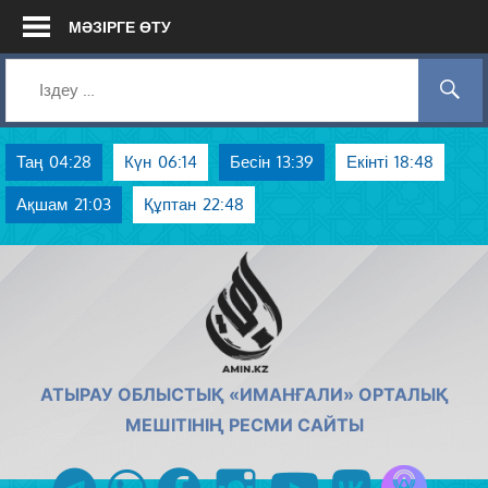
Skip
МӘЗІРГЕ ӨТУ
to
content
Таң
04:28
Күн
06:14
Бесін
13:39
Екінті
18:48
Ақшам
21:03
Құптан
22:48
AMIN.KZ
АТЫРАУ ОБЛЫСТЫҚ «ИМАНҒАЛИ» ОРТАЛЫҚ
МЕШІТІНІҢ РЕСМИ САЙТЫ
Azan радиос
telegram
whatsapp
facebook
instagram
youtube
vk