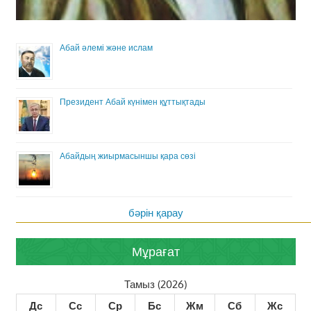
Абай әлемі және ислам
Президент Абай күнімен құттықтады
Абайдың жиырмасыншы қара сөзі
бәрін қарау
Мұрағат
Тамыз (2026)
Дс
Сс
Ср
Бс
Жм
Сб
Жс