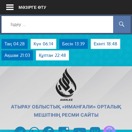
Skip
МӘЗІРГЕ ӨТУ
to
content
Таң
04:28
Күн
06:14
Бесін
13:39
Екінті
18:48
Ақшам
21:03
Құптан
22:48
AMIN.KZ
АТЫРАУ ОБЛЫСТЫҚ «ИМАНҒАЛИ» ОРТАЛЫҚ
МЕШІТІНІҢ РЕСМИ САЙТЫ
Azan радиос
telegram
whatsapp
facebook
instagram
youtube
vk