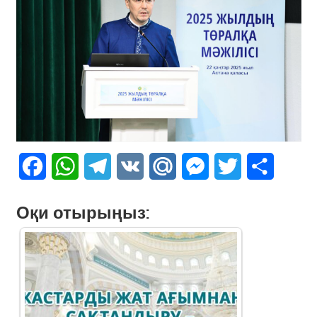
Facebook
WhatsApp
Telegram
VK
Mail.Ru
Messenger
Twitter
Share
Оқи отырыңыз: