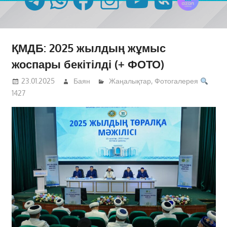
ҚМДБ: 2025 жылдың жұмыс
жоспары бекітілді (+ ФОТО)
23.01.2025
Баян
Жаңалықтар
,
Фотогалерея
1427