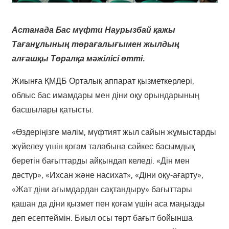
Астанада Бас мүфти Наурызбай қажы
Тағанұлының төрағалығымен жылдың
алғашқы Төралқа мәжілісі өтті.
Жиынға ҚМДБ Орталық аппарат қызметкерлері,
облыс бас имамдары мен діни оқу орындарының
басшылары қатысты.
«Өздеріңізге мәлім, мүфтият жыл сайын жұмыстарды
жүйелеу үшін қоғам талабына сәйкес басымдық
беретін бағыттарды айқындап келеді. «Дін мен
дәстүр», «Ихсан және насихат», «Діни оқу-ағарту»,
«Жат діни ағымдардан сақтандыру» бағыттары
қашан да діни қызмет пен қоғам үшін аса маңызды
деп есептеймін. Биыл осы төрт бағыт бойынша