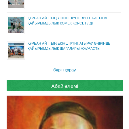
ҚҰРБАН АЙТТЫҢ ҮШІНШІ КҮНІ ЕЛУ ОТБАСЫНА
ҚАЙЫРЫМДЫЛЫҚ КӨМЕК КӨРСЕТІЛДІ
ҚҰРБАН АЙТТЫҢ ЕКІНШІ КҮНІ: АТЫРАУ ӨҢІРІНДЕ
ҚАЙЫРЫМДЫЛЫҚ ШАРАЛАРЫ ЖАЛҒАСТЫ
бәрін қарау
Абай әлемі