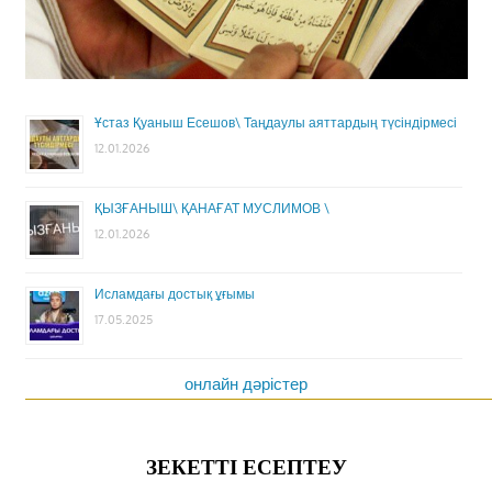
Ұстаз Қуаныш Есешов\ Таңдаулы аяттардың түсіндірмесі
12.01.2026
ҚЫЗҒАНЫШ\ ҚАНАҒАТ МУСЛИМОВ \
12.01.2026
Исламдағы достық ұғымы
17.05.2025
онлайн дәрістер