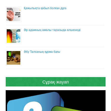
Қажылықта қабыл болған дұға
Әр адамның амалы таразыда өлшенеді
Әбу Талханың құрма бағы
Сұрақ-жауап