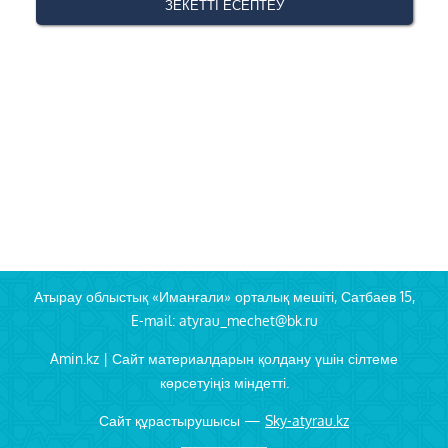
Атырау облыстық «Иманғали» орталық мешіті, Сатбаев 15,
E-mail: atyrau_mechet@bk.ru
Amin.kz | Сайт материалдарын қолдану үшін сілтеме
көрсетуіңіз міндетті.
Сайт құрастырушысы —
Sky-atyrau.kz