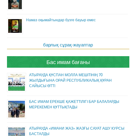
Намаз оқымайтындар бузге бауыр емес
барлық сұрақ-жауаптар
Бас имам бағаны
АТЫРАУДА ҚҰСПАН МОЛЛА МЕШІТІНІҢ 70
ЖЫЛДЫҒЫНА ОРАЙ РЕСПУБЛИКАЛЫҚ ҚҰРАН
САЙЫСЫ ӨТТІ
БАС ИМАМ ЕРЕКШЕ ҚАЖЕТТІЛІГІ БАР БАЛАЛАРДЫ
МЕРЕКЕМЕН ҚҰТТЫҚТАДЫ
АТЫРАУДА «ИМАНИ ЖАЗ» ЖАЗҒЫ САУАТ АШУ КУРСЫ
БАСТАЛДЫ