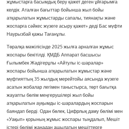
жұмыстарға басымдық беру қажет деген ұйғарымға
келдік. Аталған бағыттар бойынша жыл бойы
атқарылатын жұмыстарды сапалы, тиянақты және
жоспарға сәйкес жүзеге асыру қажет» деді Бас мүфти
Наурызбай қажы Тағанұлы.
Төралқа мәжілісінде 2025 жылға арналған жұмыс
жоспары бекітілді. ҚМДБ Аппарат басшысы
Ғылымбек Жәдігерұлы «Айтулы іс-шаралар»
жоспары бойынша атқарылатын жұмыстар және
мүфтияттың 35 жылдық мерейтойы аясында жүзеге
асатын жобалар легімен таныстырса, төрт бағытқа
жауапты бөлім меңгерушілері жыл бойы
атқарылатын ауқымды іс-шаралардың жоспарын
баяндап берді. Одан бөлек, Цифрлық даму бөлімі мен
«Уақып» қорының жұмыс жоспары тыңдалып, Мешіт
істері бөлімі жаңадан ашылатын мешіттерге