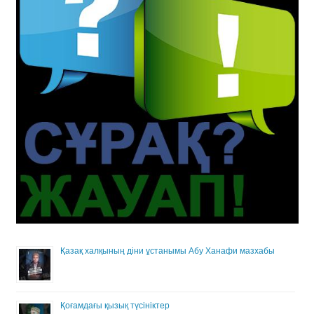
Қазақ халқының діни ұстанымы Абу Ханафи мазхабы
Қоғамдағы қызық түсініктер