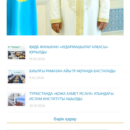
ҚМДБ ЖАНЫНАН «АУДАРМАШЫЛАР АЛҚАСЫ»
ҚҰРЫЛДЫ
19.05.2026
БИЫЛҒЫ РАМАЗАН АЙЫ 19 АҚПАНДА БАСТАЛАДЫ
11.02.2026
ТҮРКІСТАНДА «ҚОЖА АХМЕТ ЯСАУИ» АТЫНДАҒЫ
ИСЛАМ ИНСТИТУТЫ АШЫЛДЫ
20.01.2026
бәрін қарау