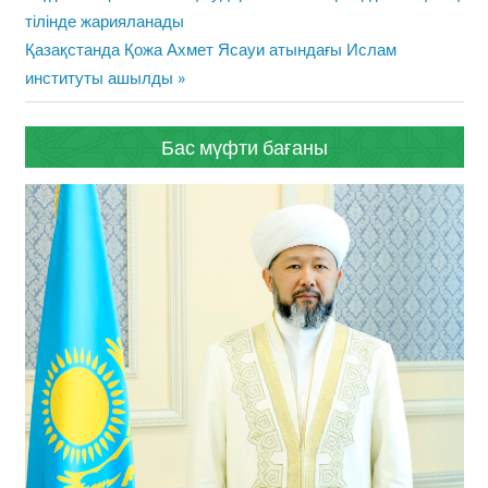
навигациясы
Post:
тілінде жарияланады
Next
Қазақстанда Қожа Ахмет Ясауи атындағы Ислам
Post:
институты ашылды
Бас мүфти бағаны