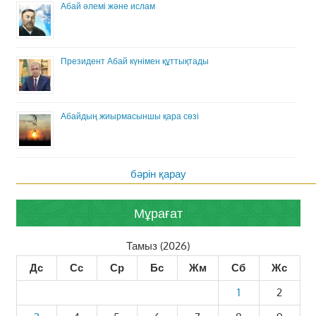
Абай әлемі және ислам
Президент Абай күнімен құттықтады
Абайдың жиырмасыншы қара сөзі
бәрін қарау
Мұрағат
Тамыз (2026)
Дс
Сс
Ср
Бс
Жм
Сб
Жс
1
2