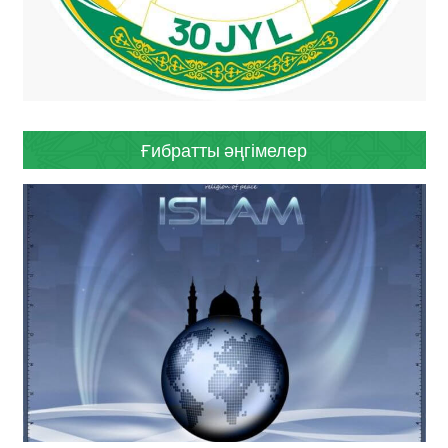
Ғибратты әңгімелер