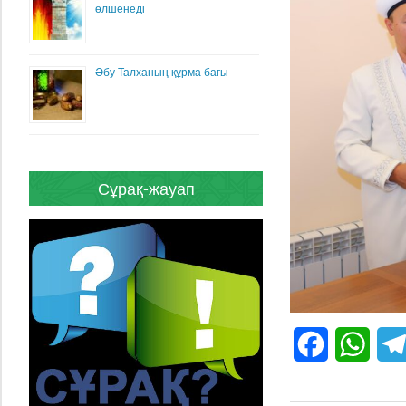
өлшенеді
Әбу Талханың құрма бағы
Сұрақ-жауап
Facebook
What