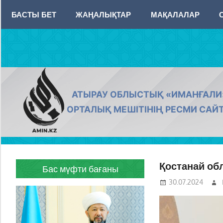
Skip
БАСТЫ БЕТ
ЖАҢАЛЫҚТАР
МАҚАЛАЛАР
to
content
AMIN.KZ
АТЫРАУ ОБЛЫСТЫҚ «ИМАНҒАЛИ
ОРТАЛЫҚ МЕШІТІНІҢ РЕСМИ САЙ
Қостанай об
Бас мүфти бағаны
30.07.2024