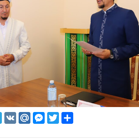
sApp
Telegram
VK
Mail.Ru
Messenger
Twitter
Share