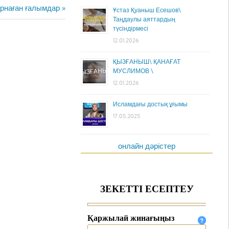
арнаған ғалымдар
Ұстаз Қуаныш Есешов\
Таңдаулы аяттардың
түсіндірмесі
12.01.2026
ҚЫЗҒАНЫШ\ ҚАНАҒАТ
МУСЛИМОВ \
12.01.2026
Исламдағы достық ұғымы
17.05.2025
онлайн дәрістер