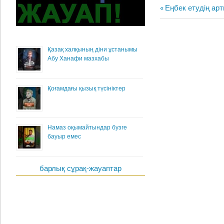
Жазба
Previous
Еңбек етудің а
навигациясы
Post:
Қазақ халқының діни ұстанымы
Абу Ханафи мазхабы
Қоғамдағы қызық түсініктер
Намаз оқымайтындар бузге
бауыр емес
барлық сұрақ-жауаптар