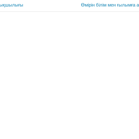
Next
ртықшылығы
Өмірін білім мен ғылымға 
Post: