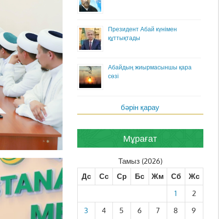
Президент Абай күнімен
құттықтады
Абайдың жиырмасыншы қара
сөзі
бәрін қарау
Мұрағат
Тамыз (2026)
Дс
Сс
Ср
Бс
Жм
Сб
Жс
1
2
3
4
5
6
7
8
9