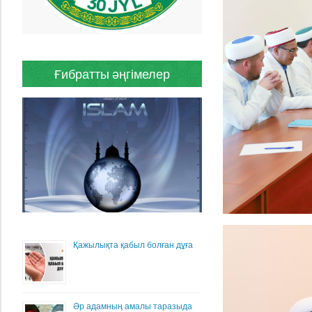
Ғибратты әңгімелер
Қажылықта қабыл болған дұға
Әр адамның амалы таразыда