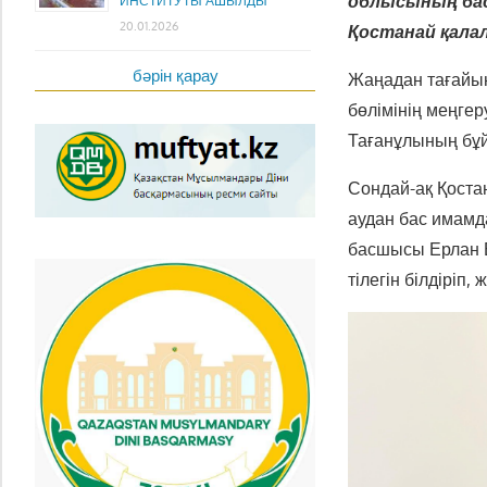
облысының ба
ИНСТИТУТЫ АШЫЛДЫ
20.01.2026
Қостанай қала
бәрін қарау
Жаңадан тағайын
бөлімінің меңге
Тағанұлының бұй
Сондай-ақ Қоста
аудан бас имамд
басшысы Ерлан Б
тілегін білдіріп,