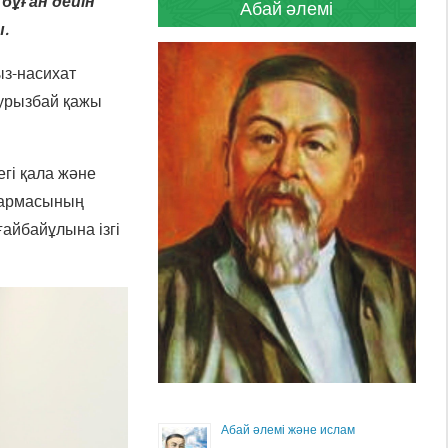
 бұған дейін
Абай әлемі
.
ыз-насихат
аурызбай қажы
гі қала және
қармасының
айбайұлына ізгі
Абай әлемі және ислам