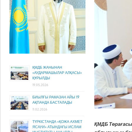
ҚМДБ ЖАНЫНАН
«АУДАРМАШЫЛАР АЛҚАСЫ»
ҚҰРЫЛДЫ
19.05.2026
БИЫЛҒЫ РАМАЗАН АЙЫ 19
АҚПАНДА БАСТАЛАДЫ
11.02.2026
ТҮРКІСТАНДА «ҚОЖА АХМЕТ
ҚМДБ Төрағасы
ЯСАУИ» АТЫНДАҒЫ ИСЛАМ