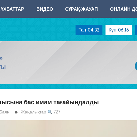
СҰХБАТТАР
ВИДЕО
СҰРАҚ-ЖАУАП
ОНЛАЙН ДӘ
Таң
04:32
Күн
06:16
»
ТЫ
лысына бас имам тағайындалды
Баян
Жаңалықтар
727