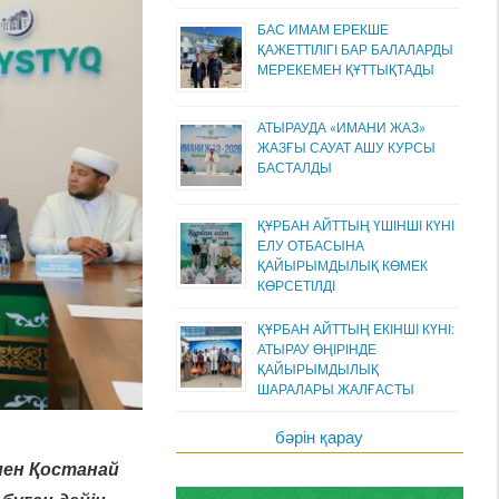
БАС ИМАМ ЕРЕКШЕ
ҚАЖЕТТІЛІГІ БАР БАЛАЛАРДЫ
МЕРЕКЕМЕН ҚҰТТЫҚТАДЫ
АТЫРАУДА «ИМАНИ ЖАЗ»
ЖАЗҒЫ САУАТ АШУ КУРСЫ
БАСТАЛДЫ
ҚҰРБАН АЙТТЫҢ ҮШІНШІ КҮНІ
ЕЛУ ОТБАСЫНА
ҚАЙЫРЫМДЫЛЫҚ КӨМЕК
КӨРСЕТІЛДІ
ҚҰРБАН АЙТТЫҢ ЕКІНШІ КҮНІ:
АТЫРАУ ӨҢІРІНДЕ
ҚАЙЫРЫМДЫЛЫҚ
ШАРАЛАРЫ ЖАЛҒАСТЫ
бәрін қарау
мен Қостанай