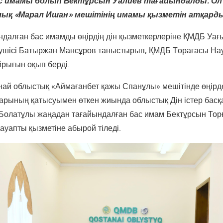
с имамы болып Бектұрсын Уалиев тағайындалды.
Ол
лық «Марал Ишан» мешітінің имамы қызметін атқарды
далған бас имамды өңірдің дін қызметкерлеріне ҚМДБ Уағ
рушісі Батыржан Мансұров таныстырып, ҚМДБ Төрағасы Н
рығын оқып берді.
най облыстық «Аймағанбет қажы Спанұлы» мешітінде өңірде
арының қатысуымен өткен жиында облыстық Дін істер бас
олатұлы жаңадан тағайындалған бас имам Бектұрсын Торғ
 жауапты қызметіне абырой тіледі.