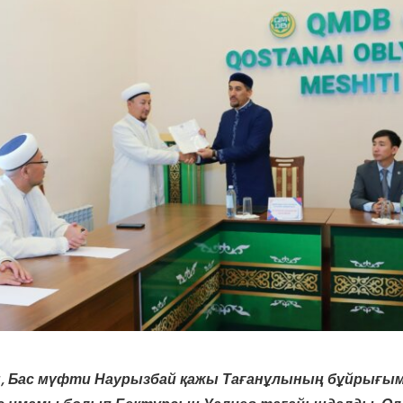
, Бас мүфти Наурызбай қажы Тағанұлының бұйрығы