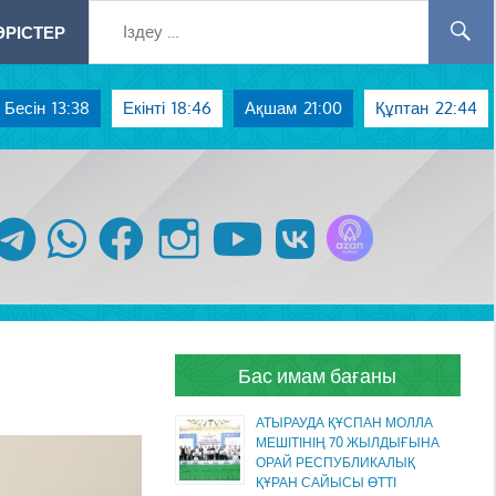
РІСТЕР
Бесін
13:38
Екінті
18:46
Ақшам
21:00
Құптан
22:44
Azan радиосы
telegram
whatsapp
facebook
instagram
youtube
vk
Бас имам бағаны
АТЫРАУДА ҚҰСПАН МОЛЛА
МЕШІТІНІҢ 70 ЖЫЛДЫҒЫНА
ОРАЙ РЕСПУБЛИКАЛЫҚ
ҚҰРАН САЙЫСЫ ӨТТІ