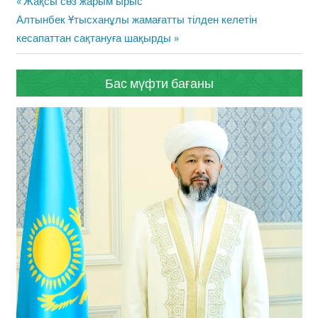
Previous
Жақсы сөз жарым ырыс
навигациясы
Next
Post:
Алтынбек Ұтысханұлы жамағатты тілден келетін
Post:
кесапаттан сақтануға шақырды
Бас мүфти бағаны