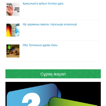
Қажылықта қабыл болған дұға
Әр адамның амалы таразыда өлшенеді
Әбу Талханың құрма бағы
Сұрақ-жауап