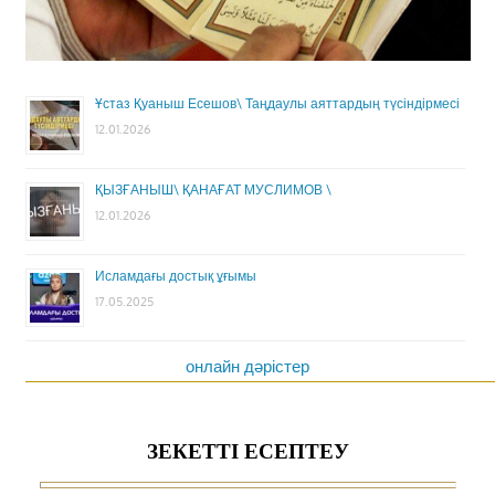
Ұстаз Қуаныш Есешов\ Таңдаулы аяттардың түсіндірмесі
12.01.2026
ҚЫЗҒАНЫШ\ ҚАНАҒАТ МУСЛИМОВ \
12.01.2026
Исламдағы достық ұғымы
17.05.2025
онлайн дәрістер