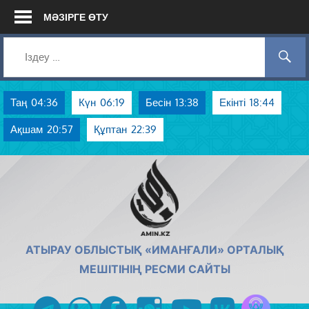
Skip
МӘЗІРГЕ ӨТУ
to
content
Таң
04:36
Күн
06:19
Бесін
13:38
Екінті
18:44
Ақшам
20:57
Құптан
22:39
AMIN.KZ
АТЫРАУ ОБЛЫСТЫҚ «ИМАНҒАЛИ» ОРТАЛЫҚ
МЕШІТІНІҢ РЕСМИ САЙТЫ
Azan радиос
telegram
whatsapp
facebook
instagram
youtube
vk