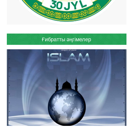
Ғибратты әңгімелер