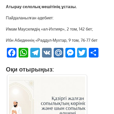
Атырау селолық мешітінің ұстазы.
Пайдаланылған әдебиет:
Имам Маусилидің «әл-Ихтияр», 2 том, 142 бет;
Ибн Абидиннің «Рәддул-Мухтар, 9 том, 76-77 бет
Facebook
WhatsApp
Telegram
VK
Mail.Ru
Messenger
Twitter
Share
Оқи отырыңыз: