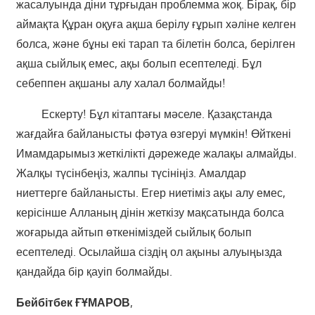
жасалуында діни тұрғыдан проблемма жоқ. Бірақ, бір
аймақта Құран оқуға ақша берілу ғұрып хәліне келген
болса, және бұны екі тарап та білетін болса, берілген
ақша сыйлық емес, ақы болып есептеледі. Бұл
себеппен ақшаны алу халал болмайды!
Ескерту! Бұл кітаптағы мәселе. Қазақстанда
жағдайға байланысты фәтуа өзгеруі мүмкін! Өйткені
Имамдарымыз жеткілікті дәрежеде жалақы алмайды.
Жалқы түсінбеңіз, жалпы түсініңіз. Амалдар
ниеттерге байланысты. Егер ниетіміз ақы алу емес,
керісінше Алланың дінін жеткізу мақсатында болса
жоғарыда айтып өткеніміздей сыйлық болып
есептеледі. Осылайша сіздің ол ақыны алуыңызда
қандайда бір қауіп болмайды.
Бейбітбек ҒҰМАРОВ
,