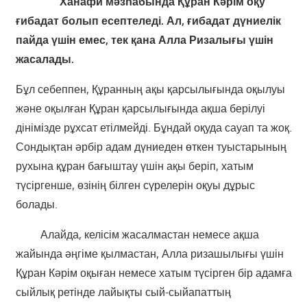
Ханафи мәзһабында Құран Кәрім оқу
ғибадат болып есептеледі. Ал, ғибадат дүниелік
пайда үшін емес, тек қана Алла Ризалығы үшін
жасалады.
Бұл себеппен, Құранның ақы қарсылығында оқылуы
және оқылған Құран қарсылығында ақша берілуі
дінімізде рұхсат етілмейді. Бұндай оқуда сауап та жоқ.
Сондықтан әрбір адам дүниеден өткен туыстарының
рухына құран бағыштау үшін ақы беріп, хатым
түсіргенше, өзінің білген сүрелерін оқуы дұрыс
болады.
Алайда, келісім жасалмастан немесе ақша
жайында әңгіме қылмастан, Алла ризашылығы үшін
Құран Кәрім оқыған немесе хатым түсірген бір адамға
сыйлық ретінде лайықты сый-сыйапаттың