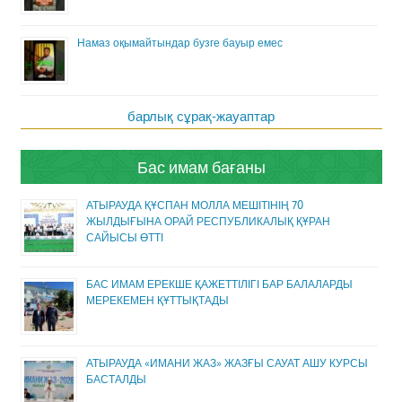
Намаз оқымайтындар бузге бауыр емес
барлық сұрақ-жауаптар
Бас имам бағаны
АТЫРАУДА ҚҰСПАН МОЛЛА МЕШІТІНІҢ 70
ЖЫЛДЫҒЫНА ОРАЙ РЕСПУБЛИКАЛЫҚ ҚҰРАН
САЙЫСЫ ӨТТІ
БАС ИМАМ ЕРЕКШЕ ҚАЖЕТТІЛІГІ БАР БАЛАЛАРДЫ
МЕРЕКЕМЕН ҚҰТТЫҚТАДЫ
АТЫРАУДА «ИМАНИ ЖАЗ» ЖАЗҒЫ САУАТ АШУ КУРСЫ
БАСТАЛДЫ