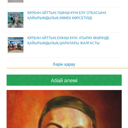
ҚҰРБАН АЙТТЫҢ ҮШІНШІ КҮНІ ЕЛУ ОТБАСЫНА
ҚАЙЫРЫМДЫЛЫҚ КӨМЕК КӨРСЕТІЛДІ
ҚҰРБАН АЙТТЫҢ ЕКІНШІ КҮНІ: АТЫРАУ ӨҢІРІНДЕ
ҚАЙЫРЫМДЫЛЫҚ ШАРАЛАРЫ ЖАЛҒАСТЫ
бәрін қарау
Абай әлемі