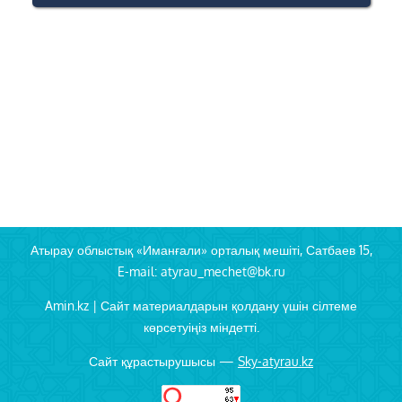
Атырау облыстық «Иманғали» орталық мешіті, Сатбаев 15,
E-mail: atyrau_mechet@bk.ru
Amin.kz | Сайт материалдарын қолдану үшін сілтеме
көрсетуіңіз міндетті.
Сайт құрастырушысы —
Sky-atyrau.kz