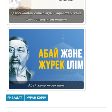
Қазіргі жалған сопылықтың көріністері және
шын сопылықтың өлшемі
Абай және жүрек ілімі
ҒИБАДАТ
ҚҰРАН КӘРІМ
Жазба