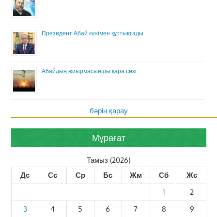
Президент Абай күнімен құттықтады
Абайдың жиырмасыншы қара сөзі
бәрін қарау
Мұрағат
Тамыз (2026)
Дс
Сс
Ср
Бс
Жм
Сб
Жс
1
2
3
4
5
6
7
8
9