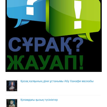
Қазақ халқының діни ұстанымы Абу Ханафи мазхабы
Қоғамдағы қызық түсініктер