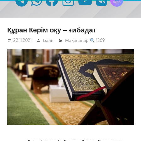
Құран Кәрім оқу – ғибадат
22.11.2021
Баян
Мақалалар
1369