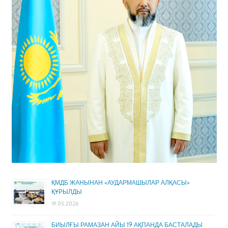
ҚМДБ ЖАНЫНАН «АУДАРМАШЫЛАР АЛҚАСЫ»
ҚҰРЫЛДЫ
19.05.2026
БИЫЛҒЫ РАМАЗАН АЙЫ 19 АҚПАНДА БАСТАЛАДЫ