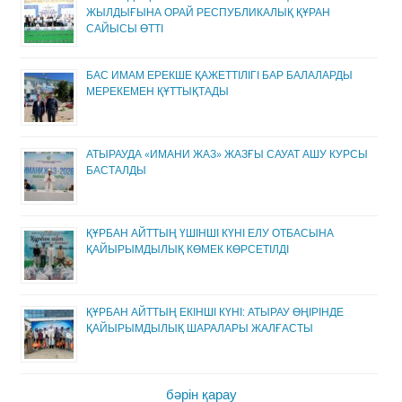
ЖЫЛДЫҒЫНА ОРАЙ РЕСПУБЛИКАЛЫҚ ҚҰРАН
САЙЫСЫ ӨТТІ
БАС ИМАМ ЕРЕКШЕ ҚАЖЕТТІЛІГІ БАР БАЛАЛАРДЫ
МЕРЕКЕМЕН ҚҰТТЫҚТАДЫ
АТЫРАУДА «ИМАНИ ЖАЗ» ЖАЗҒЫ САУАТ АШУ КУРСЫ
БАСТАЛДЫ
ҚҰРБАН АЙТТЫҢ ҮШІНШІ КҮНІ ЕЛУ ОТБАСЫНА
ҚАЙЫРЫМДЫЛЫҚ КӨМЕК КӨРСЕТІЛДІ
ҚҰРБАН АЙТТЫҢ ЕКІНШІ КҮНІ: АТЫРАУ ӨҢІРІНДЕ
ҚАЙЫРЫМДЫЛЫҚ ШАРАЛАРЫ ЖАЛҒАСТЫ
бәрін қарау