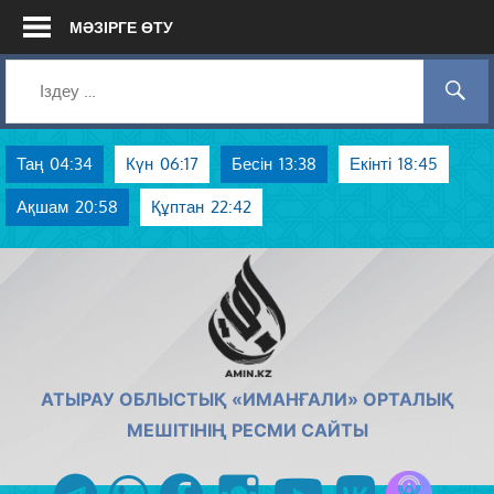
Skip
МӘЗІРГЕ ӨТУ
to
content
Таң
04:34
Күн
06:17
Бесін
13:38
Екінті
18:45
Ақшам
20:58
Құптан
22:42
AMIN.KZ
АТЫРАУ ОБЛЫСТЫҚ «ИМАНҒАЛИ» ОРТАЛЫҚ
МЕШІТІНІҢ РЕСМИ САЙТЫ
Azan радиос
telegram
whatsapp
facebook
instagram
youtube
vk