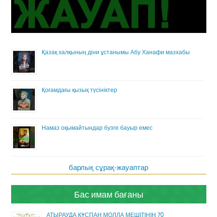
Қазақ халқының діни ұстанымы Абу Ханафи мазхабы
Қоғамдағы қызық түсініктер
Намаз оқымайтындар бузге бауыр емес
барлық сұрақ-жауаптар
Бас имам бағаны
АТЫРАУДА ҚҰСПАН МОЛЛА МЕШІТІНІҢ 70