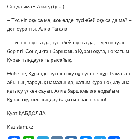
Сонда имам Ахмед (р.а.):
– Түсініп оқыса ма, жоқ әлде, түсінбей оқыса да ма? –
деп сұрапты. Алла Тағала:
– Түсініп оқыса да, түсінбей оқыса да, – деп жауап
беріпті. Сондықтан баршамыз Құран оқуға, не хатым
Құран тыңдауға тырысайық.
Әлбетте, Құранды түсініп оқу нұр үстіне нұр. Рамазан
айының тарауық намазында, хатым Құран оқылуына
қатысу үлкен сауап. Алла баршамызға әрдайым
Құран оқу мен тыңдау бақытын нәсіп етсін!
Қуат ҚАБДОЛДА
Kazislam.kz