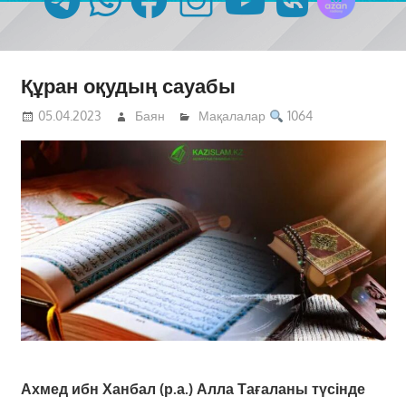
Құран оқудың сауабы
05.04.2023
Баян
Мақалалар
1064
Ахмед ибн Ханбал (р.а.) Алла Тағаланы түсінде