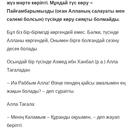
жүз мәрте көріпті. Мұндай түс көру –
Пайғамбарымызды (оған Алланың салауаты мен
сәлемі болсын) түсінде көру сияқты болмайды.
Бұл біз бір-бірімізді көргендей емес. Бәлки, түсінде
Алланы көргендей, Онымен бірге болғандай сезіну
десек болады.
Осындай бір түсінде Ахмед ибн Ханбал (р.а.) Алла
Тағаладан:
– Иә Раббым Алла! Өзіңе пендең қайсы амалымен ең
жақын болады? – деп сұрапты.
Алла Тағала:
– Менің Кәламым – Құранды оқуымен, – деп жауап
беріпті.