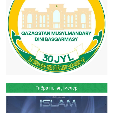
Ғибратты әңгімелер