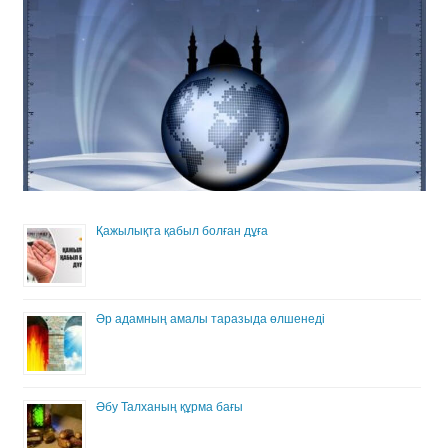
Қажылықта қабыл болған дұға
Әр адамның амалы таразыда өлшенеді
Әбу Талханың құрма бағы