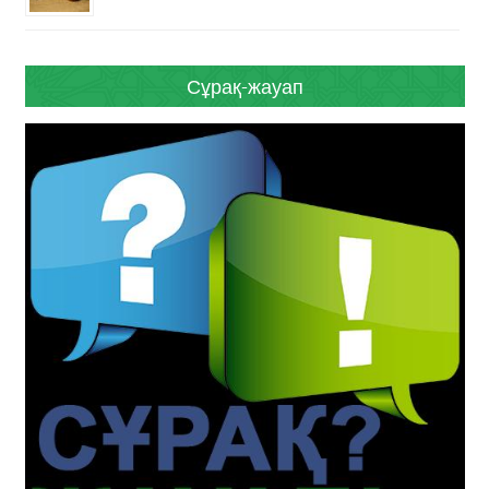
Сұрақ-жауап