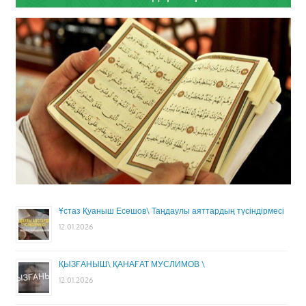
Ұстаз Қуаныш Есешов\ Таңдаулы аяттардың түсіндірмесі
12.01.2026
ҚЫЗҒАНЫШ\ ҚАНАҒАТ МУСЛИМОВ \
12.01.2026