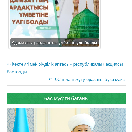
Адамзаттың ардақтысы үмбетіне үлгі болды
Жазба
Previous
«Көктемгі мейірімділік аптасы» республикалық акциясы
навигациясы
Post:
басталды
Next
ФГДС шланг жұту оразаны бұза ма?
Post:
Бас мүфти бағаны