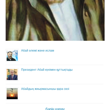
Абай әлемі және ислам
Президент Абай күнімен құттықтады
Абайдың жиырмасыншы қара сөзі
бәрін қарау