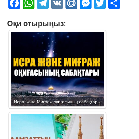
Facebook
WhatsApp
Telegram
VK
Mail.Ru
Messenger
Twitter
Share
Оқи отырыңыз:
Исра және Миғраж оқиғасының сабақтары