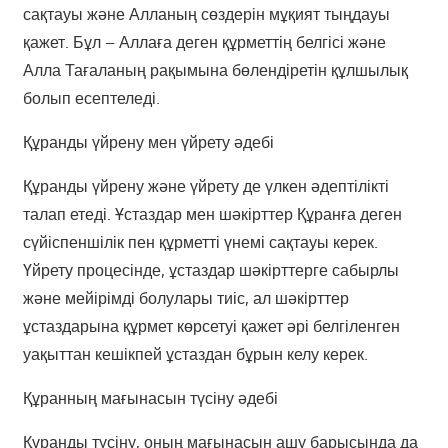
сақтауы және Алланың сөздерін мұқият тыңдауы
қажет. Бұл – Аллаға деген құрметтің белгісі және
Алла Тағаланың рақымына бөлендіретін құлшылық
болып есептеледі.
Құранды үйрену мен үйрету әдебі
Құранды үйрену және үйрету де үлкен әдептілікті
талап етеді. Ұстаздар мен шәкірттер Құранға деген
сүйіспеншілік пен құрметті үнемі сақтауы керек.
Үйрету процесінде, ұстаздар шәкірттерге сабырлы
және мейірімді болулары тиіс, ал шәкірттер
ұстаздарына құрмет көрсетуі қажет әрі белгіленген
уақыттан кешікпей ұстаздан бұрын келу керек.
Құранның мағынасын түсіну әдебі
Құранды түсіну, оның мағынасын ашу барысында да