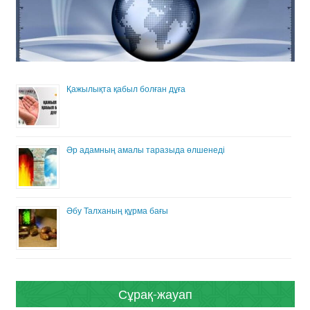
Қажылықта қабыл болған дұға
Әр адамның амалы таразыда өлшенеді
Әбу Талханың құрма бағы
Сұрақ-жауап