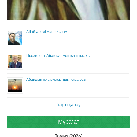
Абай әлемі және ислам
Президент Абай күнімен құттықтады
Абайдың жиырмасыншы қара сөзі
бәрін қарау
Мұрағат
Тамыз (2026)