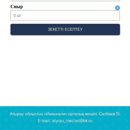
Атырау облыстық «Иманғали» орталық мешіті, Сатбаев 15,
E-mail: atyrau_mechet@bk.ru