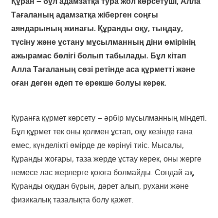
Құран – бұл адамзатқа тура жол көрсетуші, Алла
Тағаланың адамзатқа жіберген соңғы
аяндарының жинағы. Құранды оқу, тыңдау,
түсіну және ұстану мұсылманның діни өмірінің
ажырамас бөлігі болып табылады. Бұл кітап
Алла Тағаланың сөзі ретінде аса құрметті және
оған деген әдеп те ерекше болуы керек.
Құранға құрмет көрсету – әрбір мұсылманның міндеті.
Бұл құрмет тек оны қолмен ұстап, оқу кезінде ғана
емес, күнделікті өмірде де көрінуі тиіс. Мысалы,
Құранды жоғары, таза жерде ұстау керек, оны жерге
немесе лас жерлерге қоюға болмайды. Сондай-ақ,
Құранды оқудан бұрын, дәрет алып, рухани және
физикалық тазалықта болу қажет.