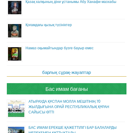
Қазақ халқының діни ұстанымы Абу Ханафи мазхабы
Қоғамдағы қызық түсініктер
Намаз оқымайтындар бузге бауыр емес
барлық сұрақ-жауаптар
Бас имам бағаны
АТЫРАУДА ҚҰСПАН МОЛЛА МЕШІТІНІҢ 70
ЖЫЛДЫҒЫНА ОРАЙ РЕСПУБЛИКАЛЫҚ ҚҰРАН
САЙЫСЫ ӨТТІ
БАС ИМАМ ЕРЕКШЕ ҚАЖЕТТІЛІГІ БАР БАЛАЛАРДЫ
МЕРЕКЕМЕН ҚҰТТЫҚТАДЫ