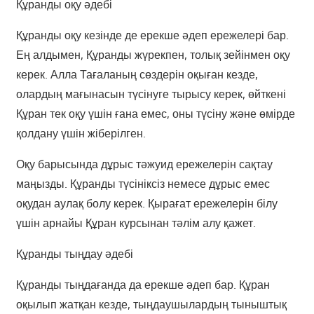
Құранды оқу әдебі
Құранды оқу кезінде де ерекше әдеп ережелері бар.
Ең алдымен, Құранды жүрекпен, толық зейінмен оқу
керек. Алла Тағаланың сөздерін оқыған кезде,
олардың мағынасын түсінуге тырысу керек, өйткені
Құран тек оқу үшін ғана емес, оны түсіну және өмірде
қолдану үшін жіберілген.
Оқу барысында дұрыс тәжуид ережелерін сақтау
маңызды. Құранды түсініксіз немесе дұрыс емес
оқудан аулақ болу керек. Қырағат ережелерін білу
үшін арнайы Құран курсынан тәлім алу қажет.
Құранды тыңдау әдебі
Құранды тыңдағанда да ерекше әдеп бар. Құран
оқылып жатқан кезде, тыңдаушылардың тыныштық