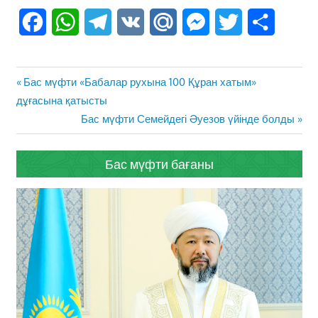
Facebook
WhatsApp
Telegram
VK
Mail.Ru
Messenger
Twitter
Share
Жазба
Previous
Бас мүфти «Бабалар рухына 100 Құран хатым»
навигациясы
Post:
дұғасына қатысты
Next
Бас мүфти Семейдегі Әуезов үйінде болды
Post:
Бас мүфти бағаны