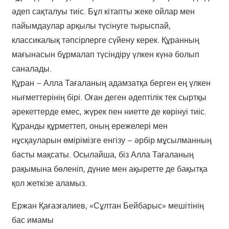
әдеп сақталуы тиіс. Бұл кітапты жеке ойлар мен
пайымдаулар арқылы түсінуге тырыспай,
классикалық тәпсірлерге сүйену керек. Құранның
мағынасын бұрмалап түсіндіру үлкен күнә болып
саналады.
Құран – Алла Тағаланың адамзатқа берген ең үлкен
нығметтерінің бірі. Оған деген әдептілік тек сыртқы
әрекеттерде емес, жүрек пен ниетте де көрінуі тиіс.
Құранды құрметтеп, оның ережелері мен
нұсқауларын өмірімізге енгізу – әрбір мұсылманның
басты мақсаты. Осылайша, біз Алла Тағаланың
рақымына бөленіп, дүние мен ақыретте де бақытқа
қол жеткізе аламыз.
Ержан Қағазғалиев, «Сұлтан Бейбарыс» мешітінің
бас имамы