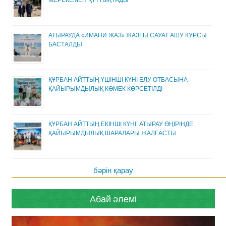
АТЫРАУДА «ИМАНИ ЖАЗ» ЖАЗҒЫ САУАТ АШУ КУРСЫ
БАСТАЛДЫ
ҚҰРБАН АЙТТЫҢ ҮШІНШІ КҮНІ ЕЛУ ОТБАСЫНА
ҚАЙЫРЫМДЫЛЫҚ КӨМЕК КӨРСЕТІЛДІ
ҚҰРБАН АЙТТЫҢ ЕКІНШІ КҮНІ: АТЫРАУ ӨҢІРІНДЕ
ҚАЙЫРЫМДЫЛЫҚ ШАРАЛАРЫ ЖАЛҒАСТЫ
бәрін қарау
Абай әлемі