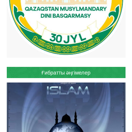
Ғибратты әңгімелер