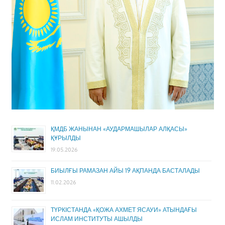
ҚМДБ ЖАНЫНАН «АУДАРМАШЫЛАР АЛҚАСЫ»
ҚҰРЫЛДЫ
19.05.2026
БИЫЛҒЫ РАМАЗАН АЙЫ 19 АҚПАНДА БАСТАЛАДЫ
11.02.2026
ТҮРКІСТАНДА «ҚОЖА АХМЕТ ЯСАУИ» АТЫНДАҒЫ
ИСЛАМ ИНСТИТУТЫ АШЫЛДЫ