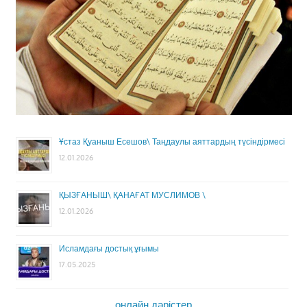
Ұстаз Қуаныш Есешов\ Таңдаулы аяттардың түсіндірмесі
12.01.2026
ҚЫЗҒАНЫШ\ ҚАНАҒАТ МУСЛИМОВ \
12.01.2026
Исламдағы достық ұғымы
17.05.2025
онлайн дәрістер