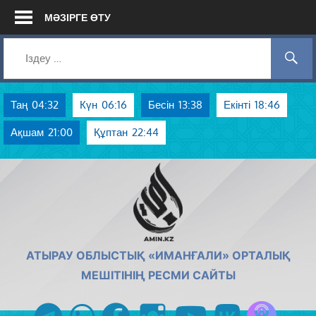
Skip
МӘЗІРГЕ ӨТУ
to
content
Таң
04:32
Күн
06:16
Бесін
13:38
Екінті
18:46
Ақшам
21:00
Құптан
22:44
AMIN.KZ
АТЫРАУ ОБЛЫСТЫҚ «ИМАНҒАЛИ» ОРТАЛЫҚ
МЕШІТІНІҢ РЕСМИ САЙТЫ
Azan радиос
telegram
whatsapp
facebook
instagram
youtube
vk