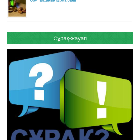
Әбу Талханың құрма бағы
Сұрақ-жауап