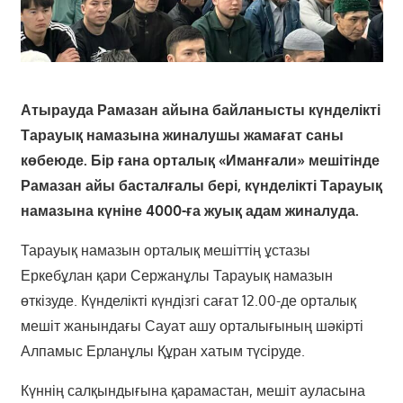
Атырауда Рамазан айына байланысты күнделікті
Тарауық намазына жиналушы жамағат саны
көбеюде. Бір ғана орталық «Иманғали» мешітінде
Рамазан айы басталғалы бері, күнделікті Тарауық
намазына күніне 4000-ға жуық адам жиналуда.
Тарауық намазын орталық мешіттің ұстазы
Еркебұлан қари Сержанұлы Тарауық намазын
өткізуде. Күнделікті күндізгі сағат 12.00-де орталық
мешіт жанындағы Сауат ашу орталығының шәкірті
Алпамыс Ерланұлы Құран хатым түсіруде.
Күннің салқындығына қарамастан, мешіт ауласына