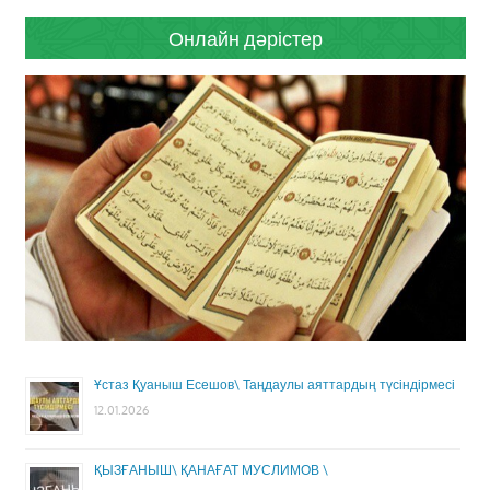
Онлайн дәрістер
Ұстаз Қуаныш Есешов\ Таңдаулы аяттардың түсіндірмесі
12.01.2026
ҚЫЗҒАНЫШ\ ҚАНАҒАТ МУСЛИМОВ \