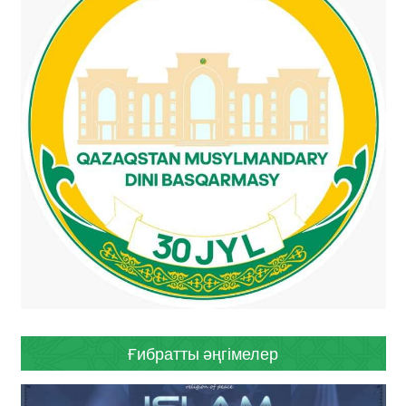
Ғибратты әңгімелер