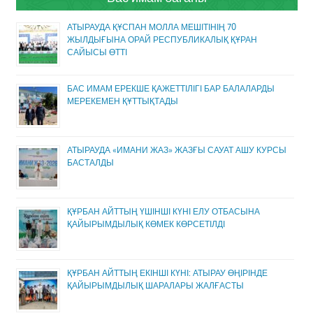
АТЫРАУДА ҚҰСПАН МОЛЛА МЕШІТІНІҢ 70
ЖЫЛДЫҒЫНА ОРАЙ РЕСПУБЛИКАЛЫҚ ҚҰРАН
САЙЫСЫ ӨТТІ
БАС ИМАМ ЕРЕКШЕ ҚАЖЕТТІЛІГІ БАР БАЛАЛАРДЫ
МЕРЕКЕМЕН ҚҰТТЫҚТАДЫ
АТЫРАУДА «ИМАНИ ЖАЗ» ЖАЗҒЫ САУАТ АШУ КУРСЫ
БАСТАЛДЫ
ҚҰРБАН АЙТТЫҢ ҮШІНШІ КҮНІ ЕЛУ ОТБАСЫНА
ҚАЙЫРЫМДЫЛЫҚ КӨМЕК КӨРСЕТІЛДІ
ҚҰРБАН АЙТТЫҢ ЕКІНШІ КҮНІ: АТЫРАУ ӨҢІРІНДЕ
ҚАЙЫРЫМДЫЛЫҚ ШАРАЛАРЫ ЖАЛҒАСТЫ