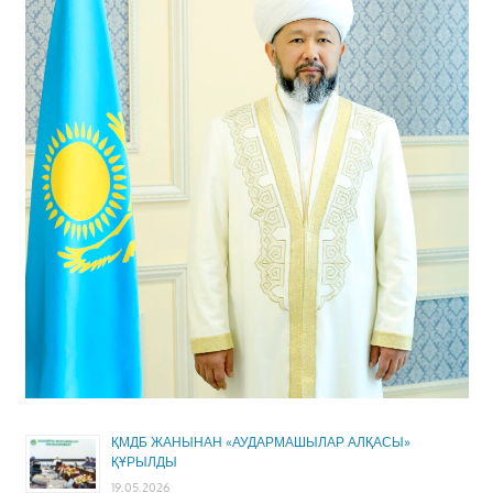
ҚМДБ ЖАНЫНАН «АУДАРМАШЫЛАР АЛҚАСЫ»
ҚҰРЫЛДЫ
19.05.2026