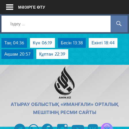
Skip
МӘЗІРГЕ ӨТУ
to
content
Таң
04:36
Күн
06:19
Бесін
13:38
Екінті
18:44
Ақшам
20:57
Құптан
22:39
AMIN.KZ
АТЫРАУ ОБЛЫСТЫҚ «ИМАНҒАЛИ» ОРТАЛЫҚ
МЕШІТІНІҢ РЕСМИ САЙТЫ
Azan радиос
telegram
whatsapp
facebook
instagram
youtube
vk