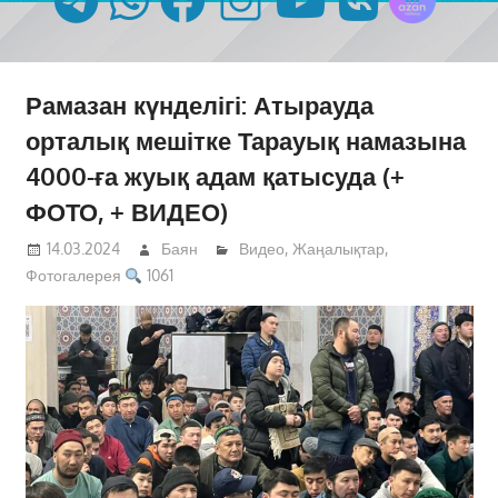
Рамазан күнделігі: Атырауда
орталық мешітке Тарауық намазына
4000-ға жуық адам қатысуда (+
ФОТО, + ВИДЕО)
14.03.2024
Баян
Видео
,
Жаңалықтар
,
Фотогалерея
1061