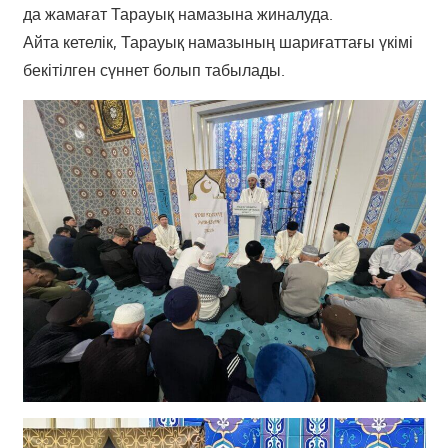
да жамағат Тарауық намазына жиналуда.
Айта кетелік, Тарауық намазының шариғаттағы үкімі
бекітілген сүннет болып табылады.