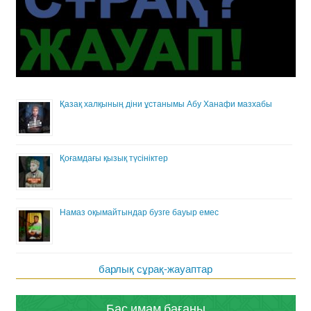
Қазақ халқының діни ұстанымы Абу Ханафи мазхабы
Қоғамдағы қызық түсініктер
Намаз оқымайтындар бузге бауыр емес
барлық сұрақ-жауаптар
Бас имам бағаны