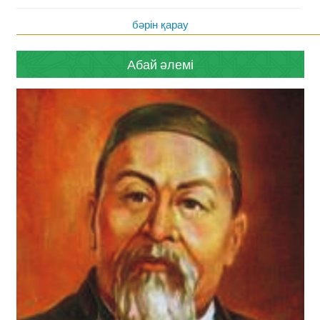
бәрін қарау
Абай әлемі