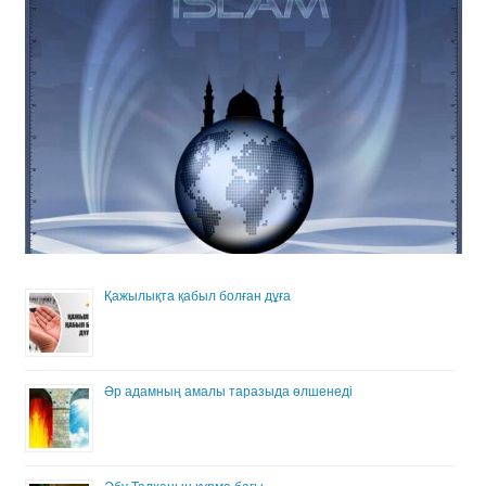
Қажылықта қабыл болған дұға
Әр адамның амалы таразыда өлшенеді