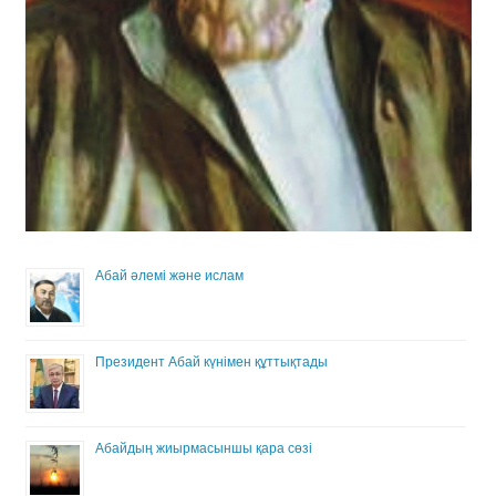
Абай әлемі және ислам
Президент Абай күнімен құттықтады
Абайдың жиырмасыншы қара сөзі