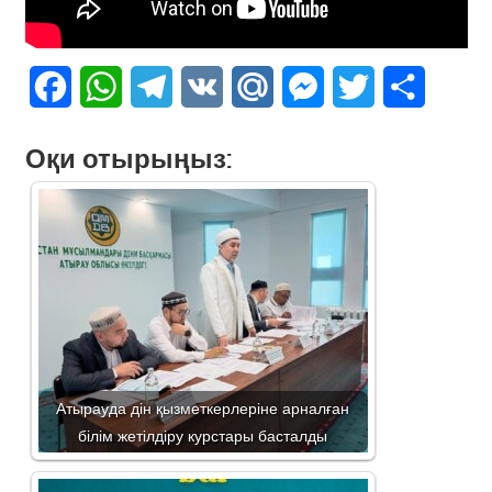
Facebook
WhatsApp
Telegram
VK
Mail.Ru
Messenger
Twitter
Share
Оқи отырыңыз:
Атырауда дін қызметкерлеріне арналған
білім жетілдіру курстары басталды