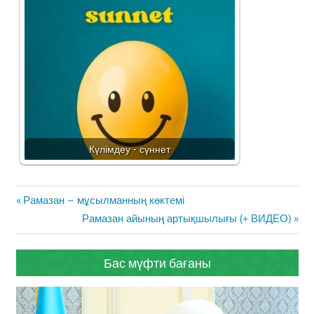
Күлімдеу - сүннет
Жазба
Previous
Рамазан – мұсылманның көктемі
навигациясы
Post:
Next
Рамазан айының артықшылығы (+ ВИДЕО)
Post:
Бас мүфти бағаны