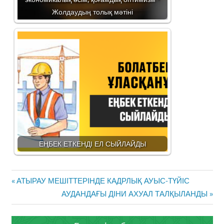
Жолдаудың толық мәтіні
ЕҢБЕК ЕТКЕНДІ ЕЛ СЫЙЛАЙДЫ
Жазба
Previous
АТЫРАУ МЕШІТТЕРІНДЕ КАДРЛЫҚ АУЫС-ТҮЙІС
навигациясы
Post:
Next
АУДАНДАҒЫ ДІНИ АХУАЛ ТАЛҚЫЛАНДЫ
Post: