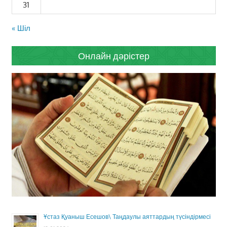
31
« Шіл
Онлайн дәрістер
Ұстаз Қуаныш Есешов\ Таңдаулы аяттардың түсіндірмесі