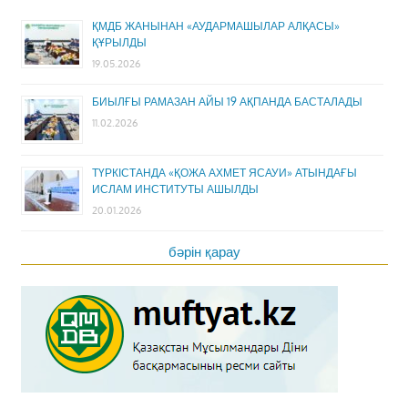
ҚМДБ ЖАНЫНАН «АУДАРМАШЫЛАР АЛҚАСЫ»
ҚҰРЫЛДЫ
19.05.2026
БИЫЛҒЫ РАМАЗАН АЙЫ 19 АҚПАНДА БАСТАЛАДЫ
11.02.2026
ТҮРКІСТАНДА «ҚОЖА АХМЕТ ЯСАУИ» АТЫНДАҒЫ
ИСЛАМ ИНСТИТУТЫ АШЫЛДЫ
20.01.2026
бәрін қарау