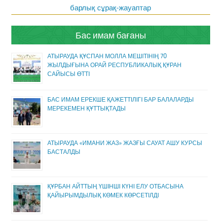
барлық сұрақ-жауаптар
Бас имам бағаны
АТЫРАУДА ҚҰСПАН МОЛЛА МЕШІТІНІҢ 70
ЖЫЛДЫҒЫНА ОРАЙ РЕСПУБЛИКАЛЫҚ ҚҰРАН
САЙЫСЫ ӨТТІ
БАС ИМАМ ЕРЕКШЕ ҚАЖЕТТІЛІГІ БАР БАЛАЛАРДЫ
МЕРЕКЕМЕН ҚҰТТЫҚТАДЫ
АТЫРАУДА «ИМАНИ ЖАЗ» ЖАЗҒЫ САУАТ АШУ КУРСЫ
БАСТАЛДЫ
ҚҰРБАН АЙТТЫҢ ҮШІНШІ КҮНІ ЕЛУ ОТБАСЫНА
ҚАЙЫРЫМДЫЛЫҚ КӨМЕК КӨРСЕТІЛДІ