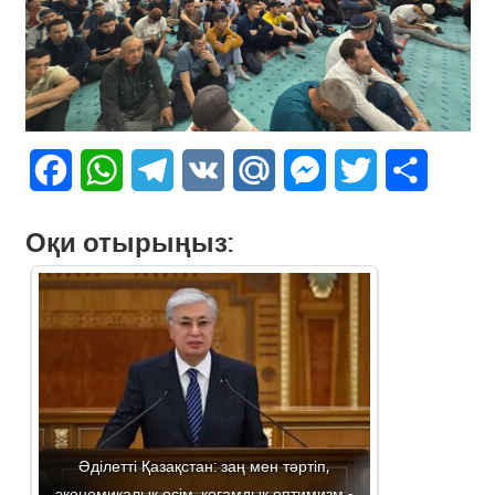
Facebook
WhatsApp
Telegram
VK
Mail.Ru
Messenger
Twitter
Share
Оқи отырыңыз:
Әділетті Қазақстан: заң мен тәртіп,
экономикалық өсім, қоғамдық оптимизм -