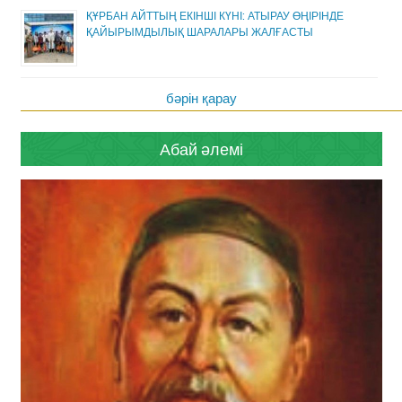
ҚҰРБАН АЙТТЫҢ ЕКІНШІ КҮНІ: АТЫРАУ ӨҢІРІНДЕ
ҚАЙЫРЫМДЫЛЫҚ ШАРАЛАРЫ ЖАЛҒАСТЫ
бәрін қарау
Абай әлемі