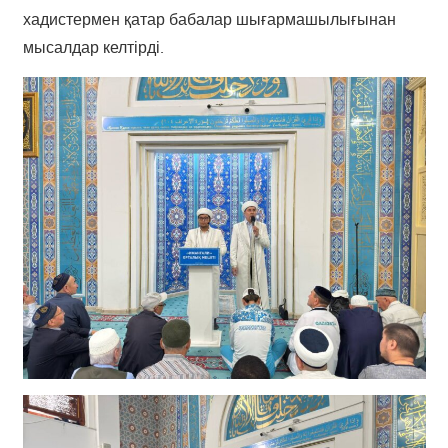
хадистермен қатар бабалар шығармашылығынан
мысалдар келтірді.