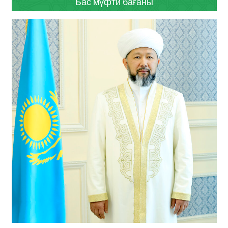
Бас мүфти бағаны