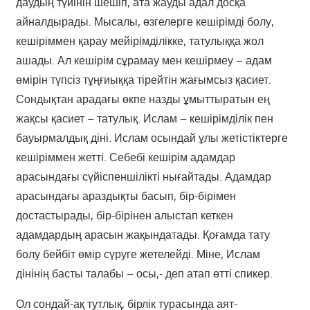
даудың түйінін шешіп, ата жауды адал досқа
айналдырады. Мысалы, өзгелерге кешірімді болу,
кешіріммен қарау мейірімділікке, татулыққа жол
ашады. Ал кешірім сұрамау мен кешірмеу – адам
өмірін түпсіз тұңғиыққа тірейтін жағымсыз қасиет.
Сондықтан арадағы өкпе назды ұмыттыратын ең
жақсы қасиет – татулық. Ислам – кешірімділік пен
бауырмалдық діні. Ислам осындай ұлы жетістіктерге
кешіріммен жетті. Себебі кешірім адамдар
арасындағы сүйіспеншілікті нығайтады. Адамдар
арасындағы араздықты басып, бір-бірімен
достастырады, бір-бірінен алыстап кеткен
адамдардың арасын жақындатады. Қоғамда тату
болу бейбіт өмір сүруге жетелейді. Міне, Ислам
дінінің басты талабы – осы,- деп атап өтті спикер.
Ол сондай-ақ тутлық, бірлік турасында аят-