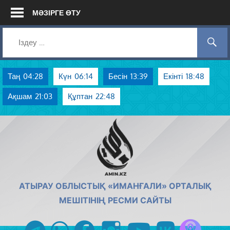
Skip
МӘЗІРГЕ ӨТУ
to
content
Таң
04:28
Күн
06:14
Бесін
13:39
Екінті
18:48
Ақшам
21:03
Құптан
22:48
AMIN.KZ
АТЫРАУ ОБЛЫСТЫҚ «ИМАНҒАЛИ» ОРТАЛЫҚ
МЕШІТІНІҢ РЕСМИ САЙТЫ
Azan радиос
telegram
whatsapp
facebook
instagram
youtube
vk