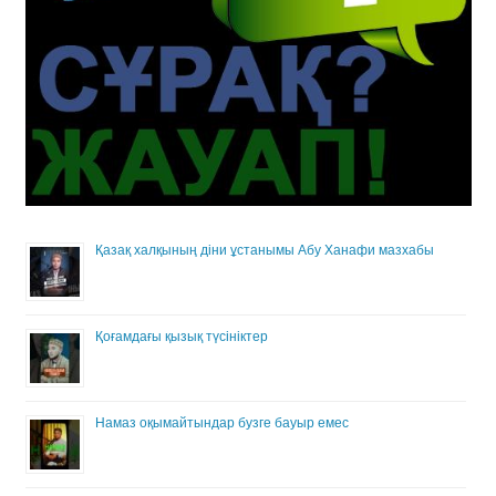
Қазақ халқының діни ұстанымы Абу Ханафи мазхабы
Қоғамдағы қызық түсініктер
Намаз оқымайтындар бузге бауыр емес