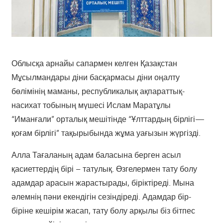
Облысқа арнайы сапармен келген Қазақстан
Мұсылмандары діни басқармасы діни оңалту
бөлімінің маманы, республикалық ақпараттық-
насихат тобының мүшесі Ислам Маратұлы
“Иманғали” орталық мешітінде “Ұлттардың бірлігі—
қоғам бірлігі” тақырыбында жұма уағызын жүргізді.
Алла Тағаланың адам баласына берген асыл
қасиеттердің бірі – татулық. Өзгелермен тату болу
адамдар арасын жарастырады, біріктіреді. Мына
әлемнің пәни екендігін сезіндіреді. Адамдар бір-
біріне кешірім жасап, тату болу арқылы біз бітпес