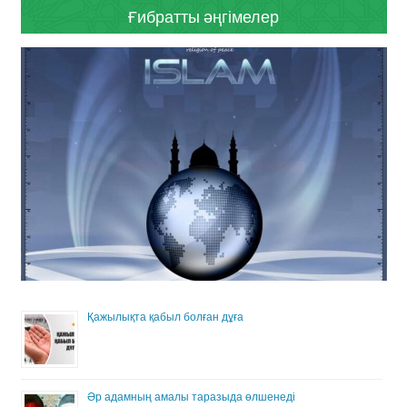
Ғибратты әңгімелер
Қажылықта қабыл болған дұға
Әр адамның амалы таразыда өлшенеді