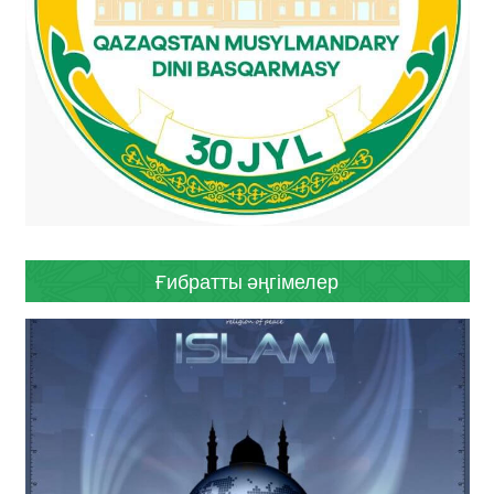
Ғибратты әңгімелер