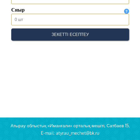
Атырау облыстық «Иманғали» орталық мешіті, Сатбаев 15,
E-mail: atyrau_mechet@bk.ru