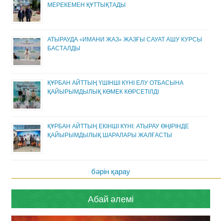
МЕРЕКЕМЕН ҚҰТТЫҚТАДЫ
АТЫРАУДА «ИМАНИ ЖАЗ» ЖАЗҒЫ САУАТ АШУ КУРСЫ
БАСТАЛДЫ
ҚҰРБАН АЙТТЫҢ ҮШІНШІ КҮНІ ЕЛУ ОТБАСЫНА
ҚАЙЫРЫМДЫЛЫҚ КӨМЕК КӨРСЕТІЛДІ
ҚҰРБАН АЙТТЫҢ ЕКІНШІ КҮНІ: АТЫРАУ ӨҢІРІНДЕ
ҚАЙЫРЫМДЫЛЫҚ ШАРАЛАРЫ ЖАЛҒАСТЫ
бәрін қарау
Абай әлемі