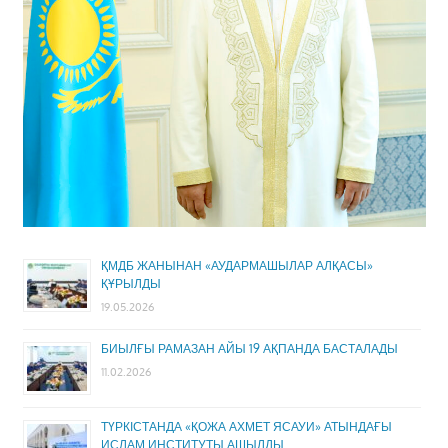
ҚМДБ ЖАНЫНАН «АУДАРМАШЫЛАР АЛҚАСЫ»
ҚҰРЫЛДЫ
19.05.2026
БИЫЛҒЫ РАМАЗАН АЙЫ 19 АҚПАНДА БАСТАЛАДЫ
11.02.2026
ТҮРКІСТАНДА «ҚОЖА АХМЕТ ЯСАУИ» АТЫНДАҒЫ
ИСЛАМ ИНСТИТУТЫ АШЫЛДЫ