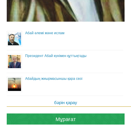
Абай әлемі және ислам
Президент Абай күнімен құттықтады
Абайдың жиырмасыншы қара сөзі
бәрін қарау
Мұрағат