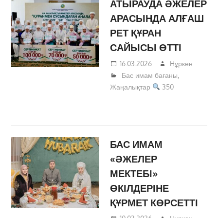
АТЫРАУДА ӘЖЕЛЕР
АРАСЫНДА АЛҒАШ
РЕТ ҚҰРАН
САЙЫСЫ ӨТТІ
16.03.2026
Нұркен
Бас имам бағаны
,
Жаңалықтар
350
БАС ИМАМ
«ӘЖЕЛЕР
МЕКТЕБІ»
ӨКІЛДЕРІНЕ
ҚҰРМЕТ КӨРСЕТТІ