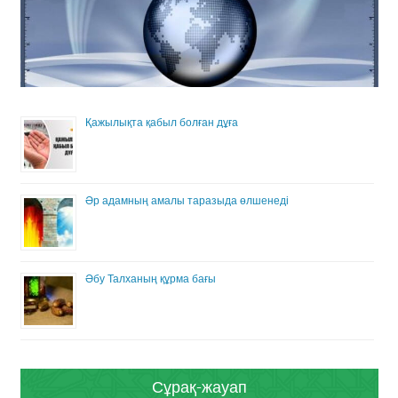
Қажылықта қабыл болған дұға
Әр адамның амалы таразыда өлшенеді
Әбу Талханың құрма бағы
Сұрақ-жауап