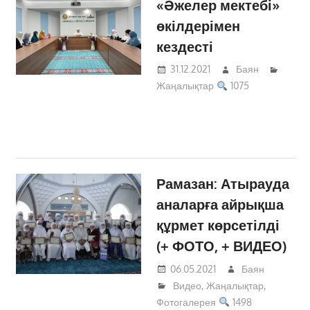
«Әжелер мектебі»
өкілдерімен
кездесті
31.12.2021
Баян
Жаңалықтар
1075
Рамазан: Атырауда
аналарға айрықша
құрмет көрсетілді
(+ ФОТО, + ВИДЕО)
06.05.2021
Баян
Видео
,
Жаңалықтар
,
Фотогалерея
1498