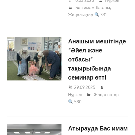
10.03.2026
Нұркен
Бас имам бағаны
,
Жаңалықтар
331
Анашым мешітінде
“Әйел және
отбасы”
тақырыбында
семинар өтті
29.09.2025
Нұркен
Жаңалықтар
580
Атырауда Бас имам