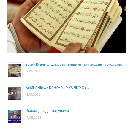
Ұстаз Қуаныш Есешов\ Таңдаулы аяттардың түсіндірмесі
12.01.2026
ҚЫЗҒАНЫШ\ ҚАНАҒАТ МУСЛИМОВ \
12.01.2026
Исламдағы достық ұғымы
17.05.2025