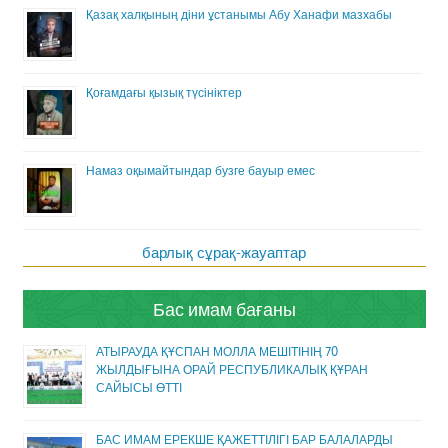
Қазақ халқының діни ұстанымы Абу Ханафи мазхабы
Қоғамдағы қызық түсініктер
Намаз оқымайтындар бузге бауыр емес
барлық сұрақ-жауаптар
Бас имам бағаны
АТЫРАУДА ҚҰСПАН МОЛЛА МЕШІТІНІҢ 70
ЖЫЛДЫҒЫНА ОРАЙ РЕСПУБЛИКАЛЫҚ ҚҰРАН
САЙЫСЫ ӨТТІ
БАС ИМАМ ЕРЕКШЕ ҚАЖЕТТІЛІГІ БАР БАЛАЛАРДЫ