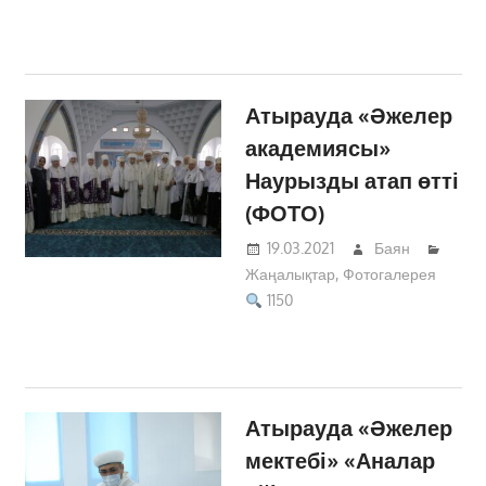
Атырауда «Әжелер
академиясы»
Наурызды атап өтті
(ФОТО)
19.03.2021
Баян
Жаңалықтар
,
Фотогалерея
1150
Атырауда «Әжелер
мектебі» «Аналар