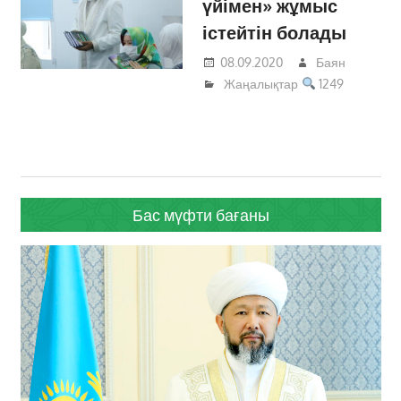
үйімен» жұмыс
істейтін болады
08.09.2020
Баян
Жаңалықтар
1249
Бас мүфти бағаны