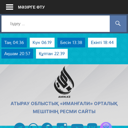
Skip
МӘЗІРГЕ ӨТУ
to
content
Таң
04:36
Күн
06:19
Бесін
13:38
Екінті
18:44
Ақшам
20:57
Құптан
22:39
AMIN.KZ
АТЫРАУ ОБЛЫСТЫҚ «ИМАНҒАЛИ» ОРТАЛЫҚ
МЕШІТІНІҢ РЕСМИ САЙТЫ
Azan радиос
telegram
whatsapp
facebook
instagram
youtube
vk