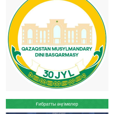
Ғибратты әңгімелер