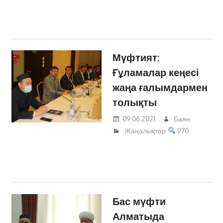
Мүфтият:
Ғұламалар кеңесі
жаңа ғалымдармен
толықты
09.06.2021
Баян
Жаңалықтар
970
Бас мүфти
Алматыда