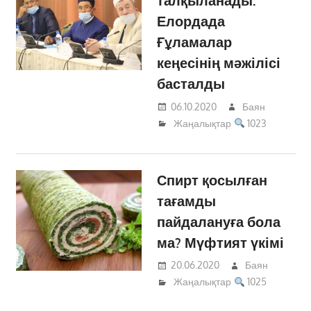
талқыланады:
Елордада
Ғұламалар
кеңесінің мәжілісі
басталды
06.10.2020
Баян
Жаңалықтар
1023
Спирт қосылған
тағамды
пайдалануға бола
ма? Мүфтият үкімі
20.06.2020
Баян
Жаңалықтар
1025