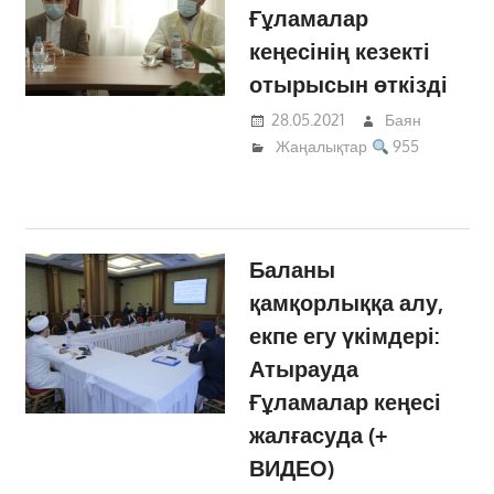
Ғұламалар
кеңесінің кезекті
отырысын өткізді
28.05.2021
Баян
Жаңалықтар
955
Баланы
қамқорлыққа алу,
екпе егу үкімдері:
Атырауда
Ғұламалар кеңесі
жалғасуда (+
ВИДЕО)