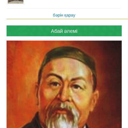
бәрін қарау
Абай әлемі