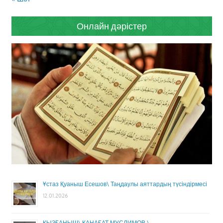
Онлайн дәрістер
Ұстаз Қуаныш Есешов\ Таңдаулы аяттардың түсіндірмесі
12.01.2026
ҚЫЗҒАНЫШ\ ҚАНАҒАТ МУСЛИМОВ \