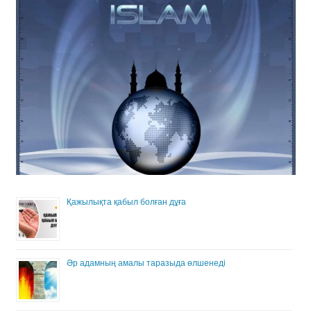
Қажылықта қабыл болған дұға
Әр адамның амалы таразыда өлшенеді