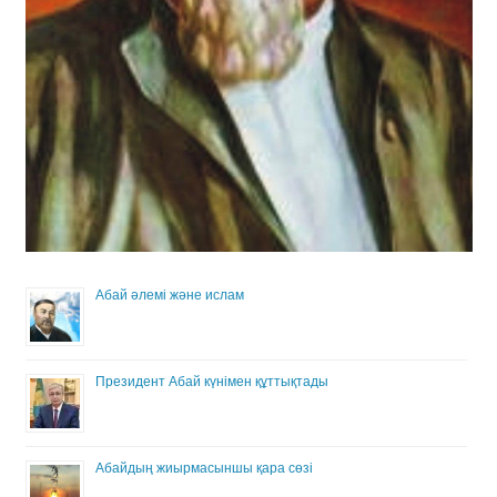
Абай әлемі және ислам
Президент Абай күнімен құттықтады
Абайдың жиырмасыншы қара сөзі