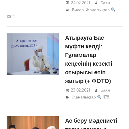
24.02.2021
Баян
Видео
,
Жаңалықтар
1004
Атырауға Бас
мүфти келді:
Ғұламалар
кеңесінің кезекті
отырысы өтіп
жатыр (+ ФОТО)
23.02.2021
Баян
Жаңалықтар
1178
Ас беру мәдениеті