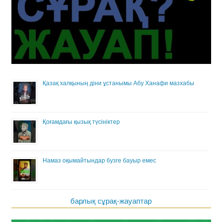
Қазақ халқының діни ұстанымы Абу Ханафи мазхабы
Қоғамдағы қызық түсініктер
Намаз оқымайтындар бузге бауыр емес
барлық сұрақ-жауаптар