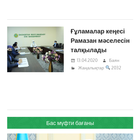
Ғұламалар кеңесі
Рамазан мәселесін
талқылады
13.04.2020
Баян
Жаңалықтар
2032
Бас мүфти бағаны