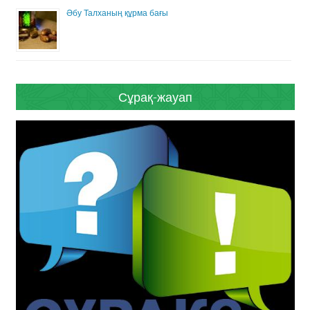
Әбу Талханың құрма бағы
Сұрақ-жауап