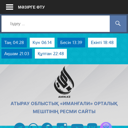
Skip
МӘЗІРГЕ ӨТУ
to
content
Таң
04:28
Күн
06:14
Бесін
13:39
Екінті
18:48
Ақшам
21:03
Құптан
22:48
AMIN.KZ
АТЫРАУ ОБЛЫСТЫҚ «ИМАНҒАЛИ» ОРТАЛЫҚ
МЕШІТІНІҢ РЕСМИ САЙТЫ
Azan радиос
telegram
whatsapp
facebook
instagram
youtube
vk