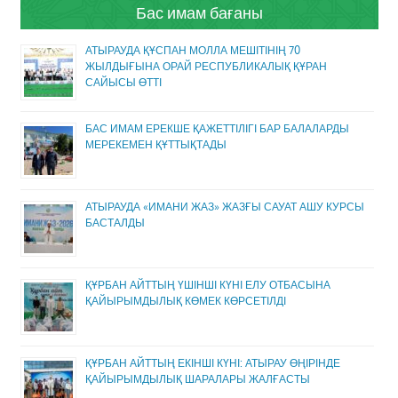
Бас имам бағаны
АТЫРАУДА ҚҰСПАН МОЛЛА МЕШІТІНІҢ 70
ЖЫЛДЫҒЫНА ОРАЙ РЕСПУБЛИКАЛЫҚ ҚҰРАН
САЙЫСЫ ӨТТІ
БАС ИМАМ ЕРЕКШЕ ҚАЖЕТТІЛІГІ БАР БАЛАЛАРДЫ
МЕРЕКЕМЕН ҚҰТТЫҚТАДЫ
АТЫРАУДА «ИМАНИ ЖАЗ» ЖАЗҒЫ САУАТ АШУ КУРСЫ
БАСТАЛДЫ
ҚҰРБАН АЙТТЫҢ ҮШІНШІ КҮНІ ЕЛУ ОТБАСЫНА
ҚАЙЫРЫМДЫЛЫҚ КӨМЕК КӨРСЕТІЛДІ
ҚҰРБАН АЙТТЫҢ ЕКІНШІ КҮНІ: АТЫРАУ ӨҢІРІНДЕ
ҚАЙЫРЫМДЫЛЫҚ ШАРАЛАРЫ ЖАЛҒАСТЫ