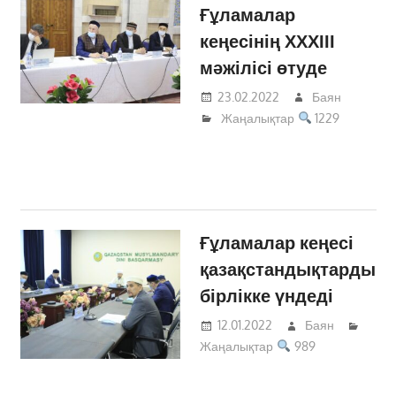
Ғұламалар
кеңесінің ХХХІІІ
мәжілісі өтуде
23.02.2022
Баян
Жаңалықтар
1229
Ғұламалар кеңесі
қазақстандықтарды
бірлікке үндеді
12.01.2022
Баян
Жаңалықтар
989