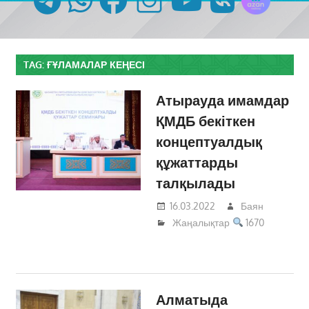
TAG:
ҒҰЛАМАЛАР КЕҢЕСІ
Атырауда имамдар
ҚМДБ бекіткен
концептуалдық
құжаттарды
талқылады
16.03.2022
Баян
Жаңалықтар
1670
Алматыда