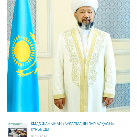
ҚМДБ ЖАНЫНАН «АУДАРМАШЫЛАР АЛҚАСЫ»
ҚҰРЫЛДЫ
19.05.2026