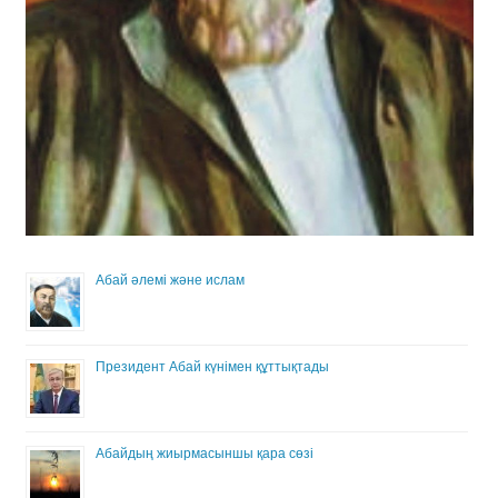
Абай әлемі және ислам
Президент Абай күнімен құттықтады
Абайдың жиырмасыншы қара сөзі