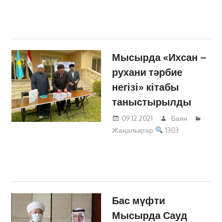
Мысырда «Ихсан –
рухани тәрбие
негізі» кітабы
таныстырылды
09.12.2021
Баян
Жаңалықтар
1303
Бас мүфти
Мысырда Сауд