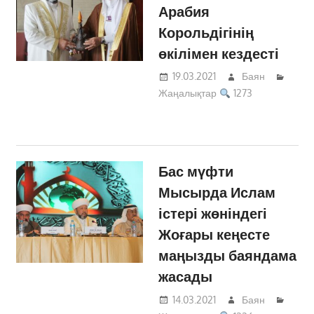
Арабия
Корольдігінің
өкілімен кездесті
19.03.2021
Баян
Жаңалықтар
1273
Бас мүфти
Мысырда Ислам
істері жөніндегі
Жоғары кеңесте
маңызды баяндама
жасады
14.03.2021
Баян