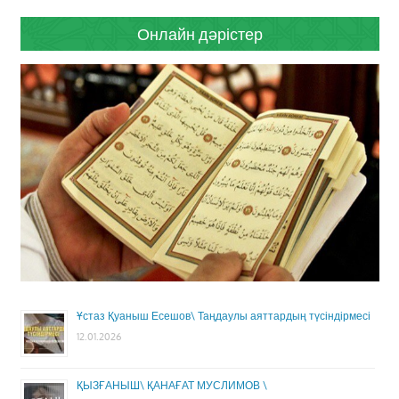
Онлайн дәрістер
Ұстаз Қуаныш Есешов\ Таңдаулы аяттардың түсіндірмесі
12.01.2026
ҚЫЗҒАНЫШ\ ҚАНАҒАТ МУСЛИМОВ \