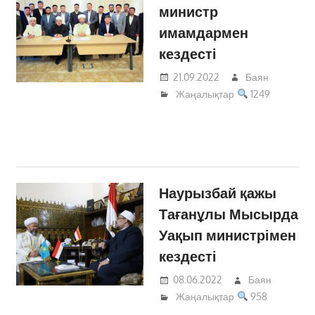
министр
имамдармен
кездесті
21.09.2022
Баян
Жаңалықтар
1249
Наурызбай қажы
Тағанұлы Мысырда
Уақып министрімен
кездесті
08.06.2022
Баян
Жаңалықтар
958