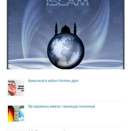
Қажылықта қабыл болған дұға
Әр адамның амалы таразыда өлшенеді