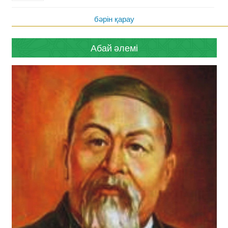
бәрін қарау
Абай әлемі