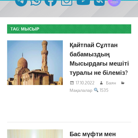
TAG:
МЫСЫР
Қайтпай Сұлтан
бабамыздың
Мысырдағы мешіті
туралы не білеміз?
17.10.2022
Баян
Мақалалар
1535
Бас мүфти мен