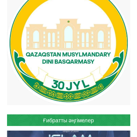
Ғибратты әңгімелер