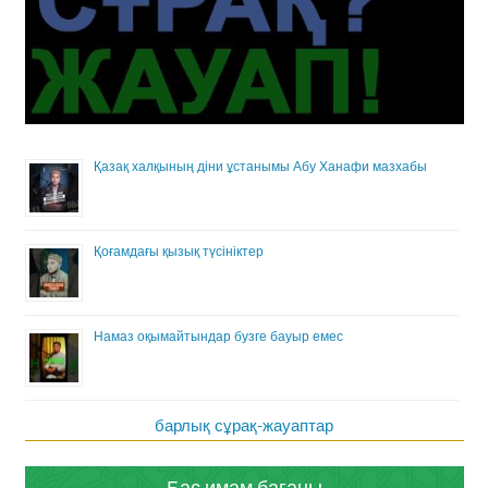
Қазақ халқының діни ұстанымы Абу Ханафи мазхабы
Қоғамдағы қызық түсініктер
Намаз оқымайтындар бузге бауыр емес
барлық сұрақ-жауаптар
Бас имам бағаны