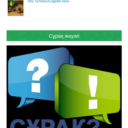
Әбу Талханың құрма бағы
Сұрақ-жауап