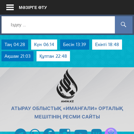
Skip
МӘЗІРГЕ ӨТУ
to
content
Таң
04:28
Күн
06:14
Бесін
13:39
Екінті
18:48
Ақшам
21:03
Құптан
22:48
AMIN.KZ
АТЫРАУ ОБЛЫСТЫҚ «ИМАНҒАЛИ» ОРТАЛЫҚ
МЕШІТІНІҢ РЕСМИ САЙТЫ
Azan радиос
telegram
whatsapp
facebook
instagram
youtube
vk