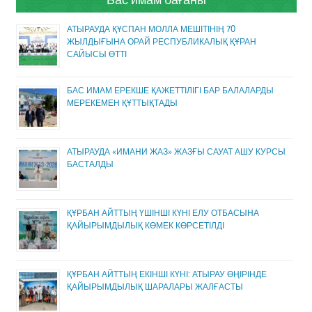
АТЫРАУДА ҚҰСПАН МОЛЛА МЕШІТІНІҢ 70
ЖЫЛДЫҒЫНА ОРАЙ РЕСПУБЛИКАЛЫҚ ҚҰРАН
САЙЫСЫ ӨТТІ
БАС ИМАМ ЕРЕКШЕ ҚАЖЕТТІЛІГІ БАР БАЛАЛАРДЫ
МЕРЕКЕМЕН ҚҰТТЫҚТАДЫ
АТЫРАУДА «ИМАНИ ЖАЗ» ЖАЗҒЫ САУАТ АШУ КУРСЫ
БАСТАЛДЫ
ҚҰРБАН АЙТТЫҢ ҮШІНШІ КҮНІ ЕЛУ ОТБАСЫНА
ҚАЙЫРЫМДЫЛЫҚ КӨМЕК КӨРСЕТІЛДІ
ҚҰРБАН АЙТТЫҢ ЕКІНШІ КҮНІ: АТЫРАУ ӨҢІРІНДЕ
ҚАЙЫРЫМДЫЛЫҚ ШАРАЛАРЫ ЖАЛҒАСТЫ