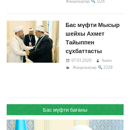
Жаңалықтар
1226
Бас мүфти Мысыр
шейхы Ахмет
Тайыппен
сұхбаттасты
07.03.2020
Баян
Жаңалықтар
2328
Бас мүфти бағаны