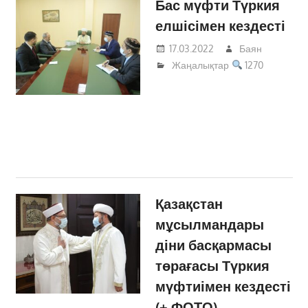
Бас мүфти Түркия
елшісімен кездесті
17.03.2022
Баян
Жаңалықтар
1270
Қазақстан
мұсылмандары
діни басқармасы
төрағасы Түркия
мүфтиімен кездесті
(+ ФОТО)