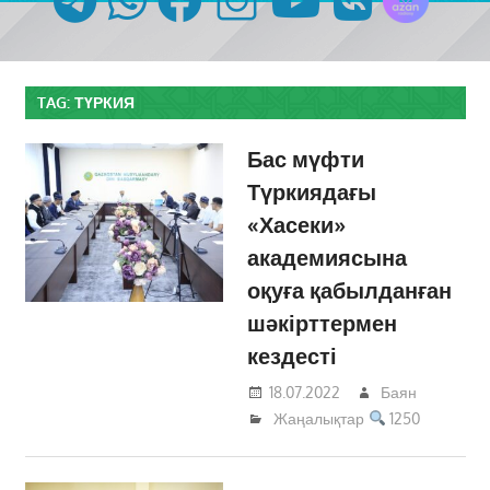
TAG:
ТҮРКИЯ
Бас мүфти
Түркиядағы
«Хасеки»
академиясына
оқуға қабылданған
шәкірттермен
кездесті
18.07.2022
Баян
Жаңалықтар
1250