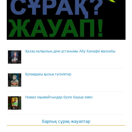
Қазақ халқының діни ұстанымы Абу Ханафи мазхабы
Қоғамдағы қызық түсініктер
Намаз оқымайтындар бузге бауыр емес
барлық сұрақ-жауаптар