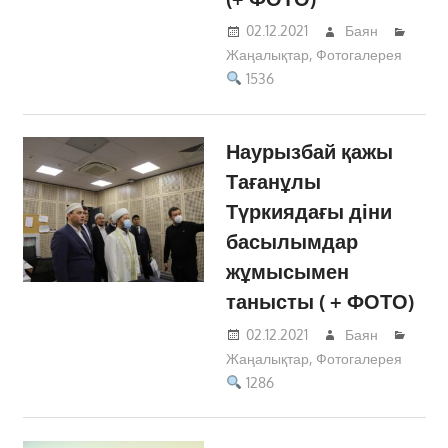
02.12.2021
Баян
Жаңалықтар
,
Фотогалерея
1536
Наурызбай қажы
Тағанұлы
Түркиядағы діни
басылымдар
жұмысымен
танысты ( + ФОТО)
02.12.2021
Баян
Жаңалықтар
,
Фотогалерея
1286