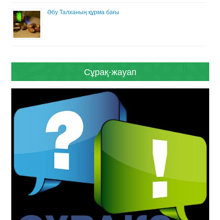
Әбу Талханың құрма бағы
Сұрақ-жауап