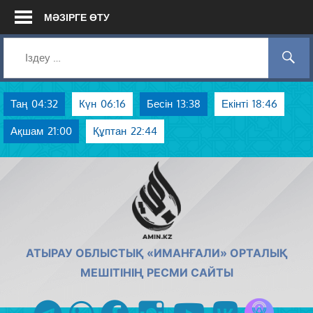
Skip
МӘЗІРГЕ ӨТУ
to
content
Таң
04:32
Күн
06:16
Бесін
13:38
Екінті
18:46
Ақшам
21:00
Құптан
22:44
AMIN.KZ
АТЫРАУ ОБЛЫСТЫҚ «ИМАНҒАЛИ» ОРТАЛЫҚ
МЕШІТІНІҢ РЕСМИ САЙТЫ
Azan радиос
telegram
whatsapp
facebook
instagram
youtube
vk