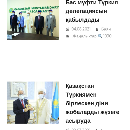
Бас мүфти Түркия
делегациясын
қабылдады
04.08.2021
Баян
Жаңалықтар
1090
Қазақстан
Түркиямен
бірлескен діни
жобаларды жүзеге
асыруда