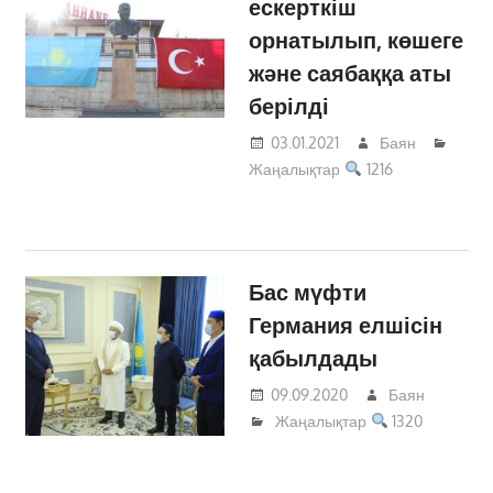
ескерткіш
орнатылып, көшеге
және саябаққа аты
берілді
03.01.2021
Баян
Жаңалықтар
1216
Бас мүфти
Германия елшісін
қабылдады
09.09.2020
Баян
Жаңалықтар
1320