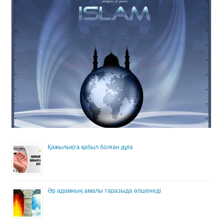
Қажылықта қабыл болған дұға
Әр адамның амалы таразыда өлшенеді