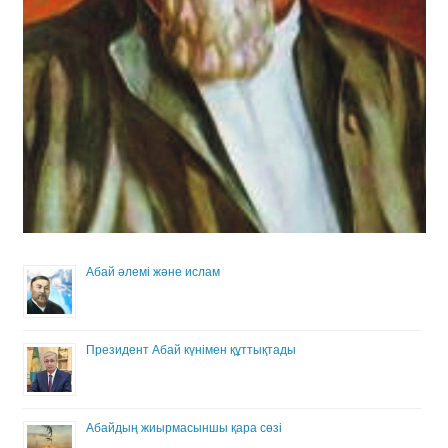
Абай әлемі және ислам
Президент Абай күнімен құттықтады
Абайдың жиырмасыншы қара сөзі