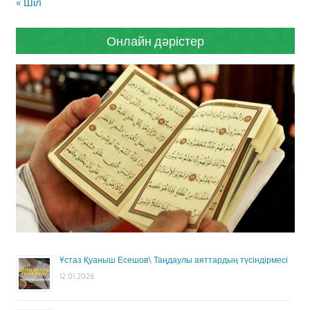
« Шіл
Онлайн дәрістер
Ұстаз Қуаныш Есешов\ Таңдаулы аяттардың түсіндірмесі
12.01.2026