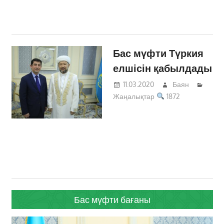
Бас мүфти Түркия
елшісін қабылдады
11.03.2020
Баян
Жаңалықтар
1872
Бас мүфти бағаны