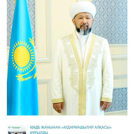
ҚМДБ ЖАНЫНАН «АУДАРМАШЫЛАР АЛҚАСЫ»
ҚҰРЫЛДЫ