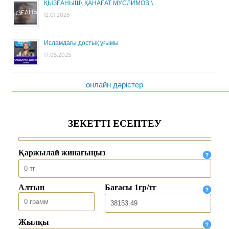
ҚЫЗҒАНЫШ\ ҚАНАҒАТ МУСЛИМОВ \
12.01.2026
Исламдағы достық ұғымы
17.05.2025
онлайн дәрістер