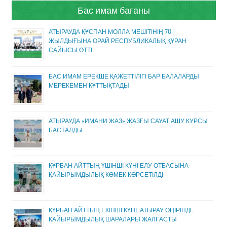
Бас имам бағаны
АТЫРАУДА ҚҰСПАН МОЛЛА МЕШІТІНІҢ 70
ЖЫЛДЫҒЫНА ОРАЙ РЕСПУБЛИКАЛЫҚ ҚҰРАН
САЙЫСЫ ӨТТІ
БАС ИМАМ ЕРЕКШЕ ҚАЖЕТТІЛІГІ БАР БАЛАЛАРДЫ
МЕРЕКЕМЕН ҚҰТТЫҚТАДЫ
АТЫРАУДА «ИМАНИ ЖАЗ» ЖАЗҒЫ САУАТ АШУ КУРСЫ
БАСТАЛДЫ
ҚҰРБАН АЙТТЫҢ ҮШІНШІ КҮНІ ЕЛУ ОТБАСЫНА
ҚАЙЫРЫМДЫЛЫҚ КӨМЕК КӨРСЕТІЛДІ
ҚҰРБАН АЙТТЫҢ ЕКІНШІ КҮНІ: АТЫРАУ ӨҢІРІНДЕ
ҚАЙЫРЫМДЫЛЫҚ ШАРАЛАРЫ ЖАЛҒАСТЫ