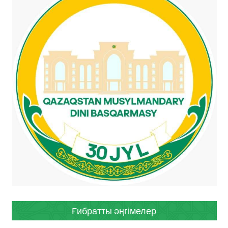
Ғибратты әңгімелер