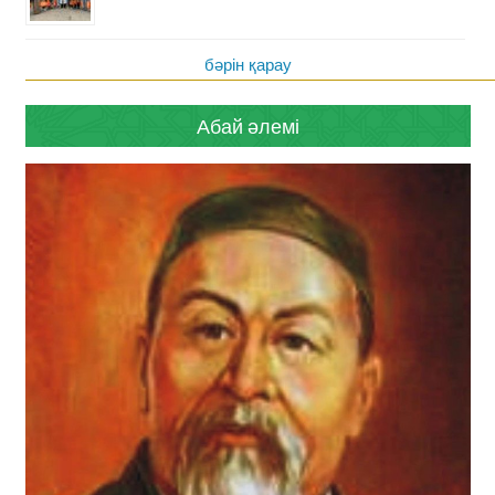
бәрін қарау
Абай әлемі