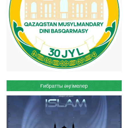
Ғибратты әңгімелер