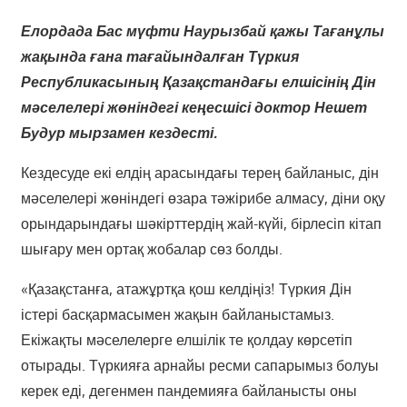
Елордада Бас мүфти Наурызбай қажы Тағанұлы
жақында ғана тағайындалған Түркия
Республикасының Қазақстандағы елшісінің Дін
мәселелері жөніндегі кеңесшісі доктор Нешет
Будур мырзамен кездесті.
Кездесуде екі елдің арасындағы терең байланыс, дін
мәселелері жөніндегі өзара тәжірибе алмасу, діни оқу
орындарындағы шәкірттердің жай-күйі, бірлесіп кітап
шығару мен ортақ жобалар сөз болды.
«Қазақстанға, атажұртқа қош келдіңіз! Түркия Дін
істері басқармасымен жақын байланыстамыз.
Екіжақты мәселелерге елшілік те қолдау көрсетіп
отырады. Түркияға арнайы ресми сапарымыз болуы
керек еді, дегенмен пандемияға байланысты оны