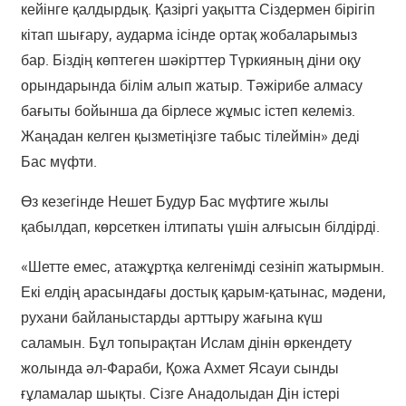
кейінге қалдырдық. Қазіргі уақытта Сіздермен бірігіп
кітап шығару, аударма ісінде ортақ жобаларымыз
бар. Біздің көптеген шәкірттер Түркияның діни оқу
орындарында білім алып жатыр. Тәжірибе алмасу
бағыты бойынша да бірлесе жұмыс істеп келеміз.
Жаңадан келген қызметіңізге табыс тілеймін» деді
Бас мүфти.
Өз кезегінде Нешет Будур Бас мүфтиге жылы
қабылдап, көрсеткен ілтипаты үшін алғысын білдірді.
«Шетте емес, атажұртқа келгенімді сезініп жатырмын.
Екі елдің арасындағы достық қарым-қатынас, мәдени,
рухани байланыстарды арттыру жағына күш
саламын. Бұл топырақтан Ислам дінін өркендету
жолында әл-Фараби, Қожа Ахмет Ясауи сынды
ғұламалар шықты. Сізге Анадолыдан Дін істері