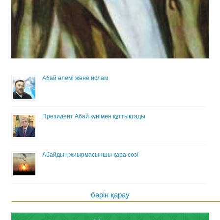
Абай әлемі және ислам
Президент Абай күнімен құттықтады
Абайдың жиырмасыншы қара сөзі
бәрін қарау