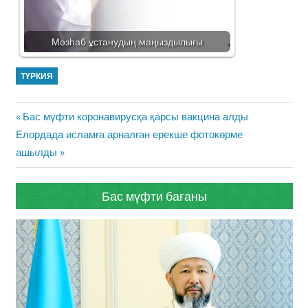
Мәзһаб ұстанудың маңыздылығы
ТҮРКИЯ
Жазба
Previous
Бас мүфти коронавирусқа қарсы вакцина алды
навигациясы
Next
Post:
Елордада исламға арналған ерекше фотокөрме
Post:
ашылды
Бас мүфти бағаны