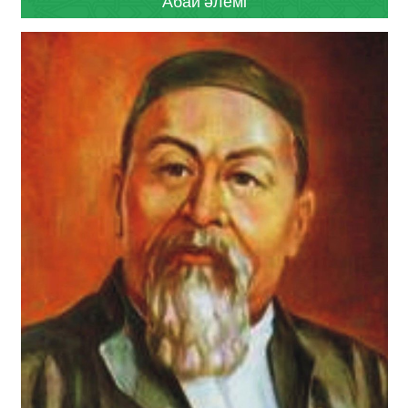
Абай әлемі