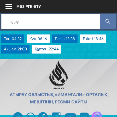
Skip
МӘЗІРГЕ ӨТУ
to
content
Таң
04:32
Күн
06:16
Бесін
13:38
Екінті
18:46
Ақшам
21:00
Құптан
22:44
AMIN.KZ
АТЫРАУ ОБЛЫСТЫҚ «ИМАНҒАЛИ» ОРТАЛЫҚ
МЕШІТІНІҢ РЕСМИ САЙТЫ
Azan радиос
telegram
whatsapp
facebook
instagram
youtube
vk