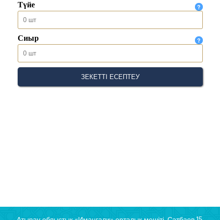
Атырау облыстық «Иманғали» орталық мешіті, Сатбаев 15,