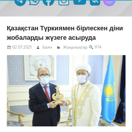
Қазақстан Түркиямен бірлескен діни
жобаларды жүзеге асыруда
02.07.2021
Баян
Жаңалықтар
974