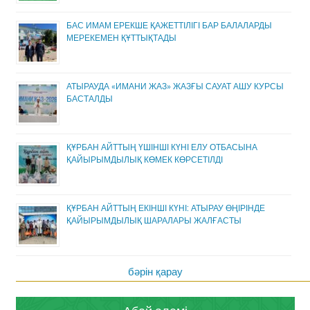
БАС ИМАМ ЕРЕКШЕ ҚАЖЕТТІЛІГІ БАР БАЛАЛАРДЫ
МЕРЕКЕМЕН ҚҰТТЫҚТАДЫ
АТЫРАУДА «ИМАНИ ЖАЗ» ЖАЗҒЫ САУАТ АШУ КУРСЫ
БАСТАЛДЫ
ҚҰРБАН АЙТТЫҢ ҮШІНШІ КҮНІ ЕЛУ ОТБАСЫНА
ҚАЙЫРЫМДЫЛЫҚ КӨМЕК КӨРСЕТІЛДІ
ҚҰРБАН АЙТТЫҢ ЕКІНШІ КҮНІ: АТЫРАУ ӨҢІРІНДЕ
ҚАЙЫРЫМДЫЛЫҚ ШАРАЛАРЫ ЖАЛҒАСТЫ
бәрін қарау