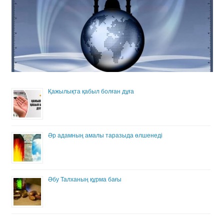
Қажылықта қабыл болған дұға
Әр адамның амалы таразыда өлшенеді
Әбу Талханың құрма бағы