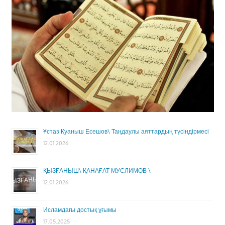
Ұстаз Қуаныш Есешов\ Таңдаулы аяттардың түсіндірмесі
12.01.2026
ҚЫЗҒАНЫШ\ ҚАНАҒАТ МУСЛИМОВ \
12.01.2026
Исламдағы достық ұғымы
17.05.2025