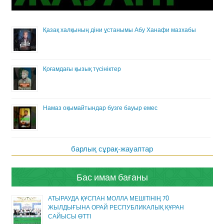
Қазақ халқының діни ұстанымы Абу Ханафи мазхабы
Қоғамдағы қызық түсініктер
Намаз оқымайтындар бузге бауыр емес
барлық сұрақ-жауаптар
Бас имам бағаны
АТЫРАУДА ҚҰСПАН МОЛЛА МЕШІТІНІҢ 70
ЖЫЛДЫҒЫНА ОРАЙ РЕСПУБЛИКАЛЫҚ ҚҰРАН
САЙЫСЫ ӨТТІ