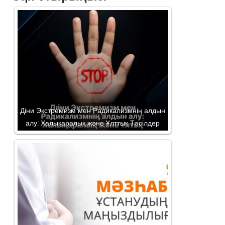
Діни Экстремизм мен Радикализмнің алдын
алу: Халықаралық және Ұлттық Тәсілдер