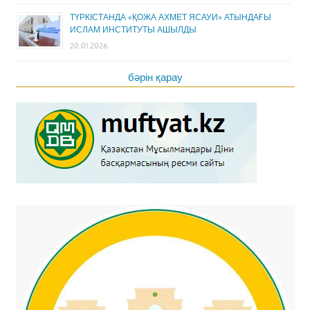
ТҮРКІСТАНДА «ҚОЖА АХМЕТ ЯСАУИ» АТЫНДАҒЫ
ИСЛАМ ИНСТИТУТЫ АШЫЛДЫ
20.01.2026
бәрін қарау