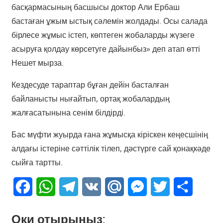
басқармасының басшысы доктор Али Ербаш
бастаған ұжым ыстық сәлемін жолдады. Осы салада
бірлесе жұмыс істеп, көптеген жобаларды жүзеге
асыруға қолдау көрсетуге дайынбыз» деп атап өтті
Нешет мырза.
Кездесуде тараптар бұған дейін басталған
байланысты нығайтып, ортақ жобалардың
жалғасатынына сенім білдірді.
Бас мүфти жуырда ғана жұмысқа кіріскен кеңесшінің
алдағы істеріне сәттілік тілеп, дәстүрге сай қонақкәде
сыйға тартты.
Facebook
WhatsApp
Telegram
VK
Mail.Ru
Messenger
Twitter
Share
Оқи отырыңыз: