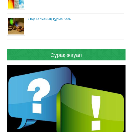
Әбу Талханың құрма бағы
Сұрақ-жауап