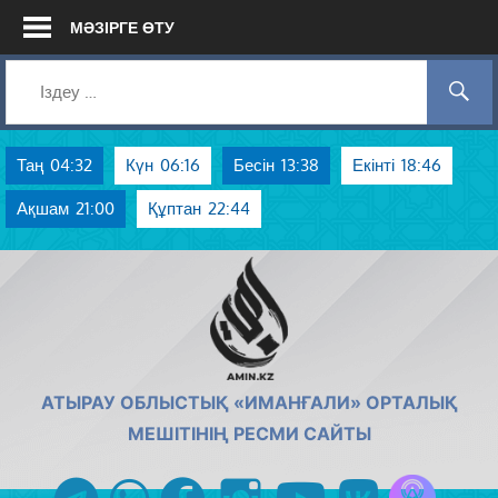
Skip
МӘЗІРГЕ ӨТУ
to
content
Таң
04:32
Күн
06:16
Бесін
13:38
Екінті
18:46
Ақшам
21:00
Құптан
22:44
AMIN.KZ
АТЫРАУ ОБЛЫСТЫҚ «ИМАНҒАЛИ» ОРТАЛЫҚ
МЕШІТІНІҢ РЕСМИ САЙТЫ
Azan радиос
telegram
whatsapp
facebook
instagram
youtube
vk