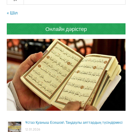
« Шіл
Онлайн дәрістер
Ұстаз Қуаныш Есешов\ Таңдаулы аяттардың түсіндірмесі
12.01.2026