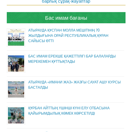
барлық сұрақ-жауаптар
Бас имам бағаны
АТЫРАУДА ҚҰСПАН МОЛЛА МЕШІТІНІҢ 70
ЖЫЛДЫҒЫНА ОРАЙ РЕСПУБЛИКАЛЫҚ ҚҰРАН
САЙЫСЫ ӨТТІ
БАС ИМАМ ЕРЕКШЕ ҚАЖЕТТІЛІГІ БАР БАЛАЛАРДЫ
МЕРЕКЕМЕН ҚҰТТЫҚТАДЫ
АТЫРАУДА «ИМАНИ ЖАЗ» ЖАЗҒЫ САУАТ АШУ КУРСЫ
БАСТАЛДЫ
ҚҰРБАН АЙТТЫҢ ҮШІНШІ КҮНІ ЕЛУ ОТБАСЫНА
ҚАЙЫРЫМДЫЛЫҚ КӨМЕК КӨРСЕТІЛДІ