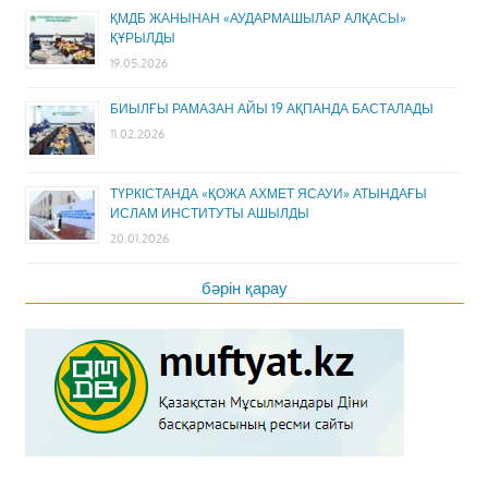
ҚМДБ ЖАНЫНАН «АУДАРМАШЫЛАР АЛҚАСЫ»
ҚҰРЫЛДЫ
19.05.2026
БИЫЛҒЫ РАМАЗАН АЙЫ 19 АҚПАНДА БАСТАЛАДЫ
11.02.2026
ТҮРКІСТАНДА «ҚОЖА АХМЕТ ЯСАУИ» АТЫНДАҒЫ
ИСЛАМ ИНСТИТУТЫ АШЫЛДЫ
20.01.2026
бәрін қарау