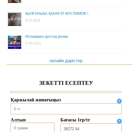
ҚЫЗҒАНЫШ\ ҚАНАҒАТ МУСЛИМОВ \
12.01.2026
Исламдағы достық ұғымы
17.05.2025
онлайн дәрістер