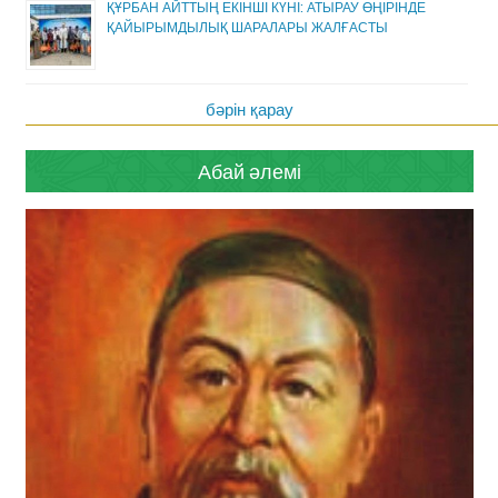
ҚҰРБАН АЙТТЫҢ ЕКІНШІ КҮНІ: АТЫРАУ ӨҢІРІНДЕ
ҚАЙЫРЫМДЫЛЫҚ ШАРАЛАРЫ ЖАЛҒАСТЫ
бәрін қарау
Абай әлемі