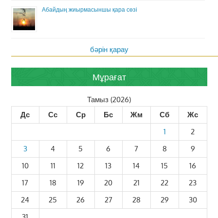
Абайдың жиырмасыншы қара сөзі
бәрін қарау
Мұрағат
Тамыз (2026)
Дс
Сс
Ср
Бс
Жм
Сб
Жс
1
2
3
4
5
6
7
8
9
10
11
12
13
14
15
16
17
18
19
20
21
22
23
24
25
26
27
28
29
30
31