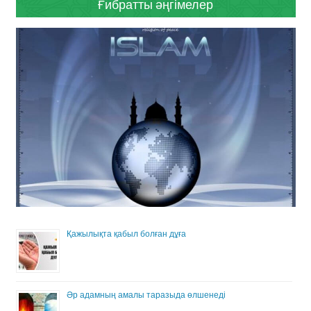
Ғибратты әңгімелер
Қажылықта қабыл болған дұға
Әр адамның амалы таразыда өлшенеді