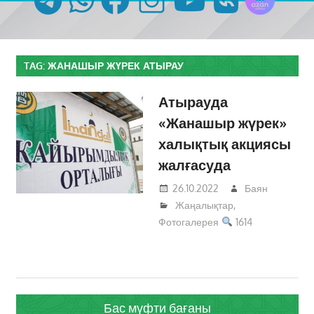
TAG:
ЖАНАШЫР ЖҮРЕК АТЫРАУ
Атырауда
«Жанашыр жүрек»
халықтық акциясы
жалғасуда
26.10.2022
Баян
Жаңалықтар
,
Фотогалерея
1614
Бас мүфти бағаны