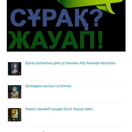
Қазақ халқының діни ұстанымы Абу Ханафи мазхабы
Қоғамдағы қызық түсініктер
Намаз оқымайтындар бузге бауыр емес