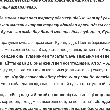
йексіз, негізсіз және қоғам арасында жалған түсінік
тын ақпараттар.
 жалған ақпарат тарату адамгершілікке жат әрі үлк
кені жалған ақпарат тарату адамдар арасындағы се
ұзып, қоғамда дау-дамай мен араздық тудырып, бүлі
таратудың күнә әрі арам екені Құранда да, Пайғамбарымыз
ы мен сәлемі болсын) хадистерінде де анық айтылған. Алл
 сендер
оны тілдеріңмен таратып, ауыздарыңмен өзде
ені айттыңдар да, оны жеңіл
деп есептедіңдер, ал ол – 
р
(күнә)
»
, – деген. Пайғамбарымыз (оған Алланың салауаты
сінде:
«Әрбір естігенін айту кісіге күнә ретінде жеткіл
 келген хабарды аныққанығына жетпей тұрып таратуға тыйы
анда:
«Өзің нақты білмейтін
нәрсенің
(мәліметтің)
соңына
, көрмегенді көрдім, естімегенді естідім деп айтпа).
Шындығ
көз және
жүрек сынды дене мүшелерін қалай басқарып