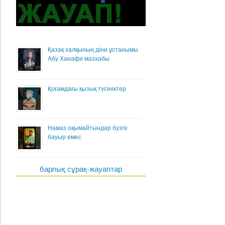
Қазақ халқының діни ұстанымы
Абу Ханафи мазхабы
Қоғамдағы қызық түсініктер
Намаз оқымайтындар бузге
бауыр емес
барлық сұрақ-жауаптар