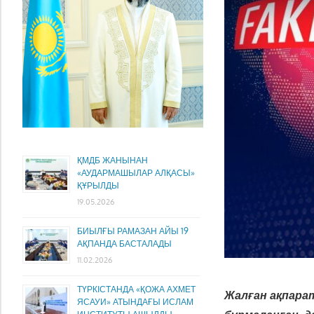
ҚМДБ ЖАНЫНАН
«АУДАРМАШЫЛАР АЛҚАСЫ»
ҚҰРЫЛДЫ
19.05.2026
БИЫЛҒЫ РАМАЗАН АЙЫ 19
АҚПАНДА БАСТАЛАДЫ
11.02.2026
ТҮРКІСТАНДА «ҚОЖА АХМЕТ
Жалған ақпара
ЯСАУИ» АТЫНДАҒЫ ИСЛАМ