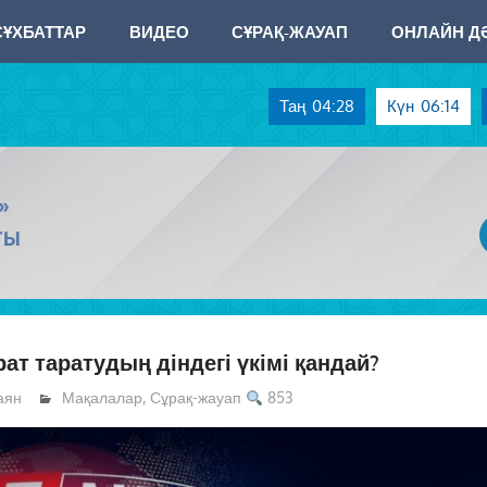
СҰХБАТТАР
ВИДЕО
СҰРАҚ-ЖАУАП
ОНЛАЙН ДӘ
Таң
04:28
Күн
06:14
»
ТЫ
ат таратудың діндегі үкімі қандай?
аян
Мақалалар
,
Сұрақ-жауап
853