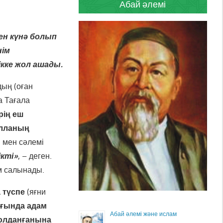
Абай әлемі
ен күнә болып
нім
кке жол ашады.
дың (оған
а Тағала
рің
еш
Алланың
 мен сәлемі
ікті»
, – деген.
м салынады.
 түспе
(яғни
ында адам
Абай әлемі және ислам
қолданғанына