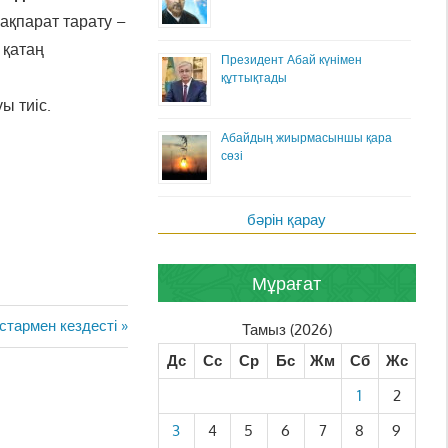
 ақпарат тарату –
 қатаң
Президент Абай күнімен
құттықтады
ы тиіс.
Абайдың жиырмасыншы қара
сөзі
бәрін қарау
Мұрағат
стармен кездесті
Тамыз (2026)
Дс
Сс
Ср
Бс
Жм
Сб
Жс
1
2
3
4
5
6
7
8
9