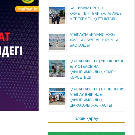
БАС ИМАМ ЕРЕКШЕ
ҚАЖЕТТІЛІГІ БАР БАЛАЛАРДЫ
МЕРЕКЕМЕН ҚҰТТЫҚТАДЫ
АТЫРАУДА «ИМАНИ ЖАЗ»
ЖАЗҒЫ САУАТ АШУ КУРСЫ
БАСТАЛДЫ
ҚҰРБАН АЙТТЫҢ ҮШІНШІ КҮНІ
ЕЛУ ОТБАСЫНА
ҚАЙЫРЫМДЫЛЫҚ КӨМЕК
КӨРСЕТІЛДІ
ҚҰРБАН АЙТТЫҢ ЕКІНШІ КҮНІ:
АТЫРАУ ӨҢІРІНДЕ
ҚАЙЫРЫМДЫЛЫҚ
ШАРАЛАРЫ ЖАЛҒАСТЫ
бәрін қарау