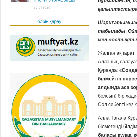
бұрмаланған, дә
ИНСТИТУТЫ АШЫЛДЫ
20.01.2026
қалыптастыра
бәрін қарау
Шариғатымызда
табылады. Өйт
мен достықты б
Жалған ақпарат 
Алланың салауат
Құранда:
«Сонда
білмейтін нәрс
алдында аса
зо
болсын) бір хади
Сол себепті кез
Алла Тағала Құр
білмегенді білдім
баласы құлақ, 