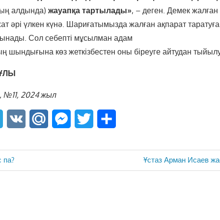
ың алдында)
жауапқа тартылады»
, – деген. Демек жалған
ат әрі үлкен күнә. Шариғатымызда жалған ақпарат таратуға
ынады. Сол себепті мұсылман адам
ың шындығына көз жеткізбестен оны біреуге айтудан тыйылу
ШҰЛЫ
 №11, 2024 жыл
sApp
Telegram
VK
Mail.Ru
Messenger
Twitter
Share
Next
 па?
Ұстаз Арман Исаев жа
Post: