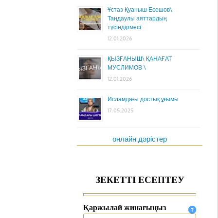
Ұстаз Қуаныш Есешов\
Таңдаулы аяттардың
түсіндірмесі
12.01.2026
ҚЫЗҒАНЫШ\ ҚАНАҒАТ
МУСЛИМОВ \
12.01.2026
Исламдағы достық ұғымы
17.05.2025
онлайн дәрістер