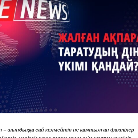
т – шындыққа сай келмейтін не қамтылған фактілер