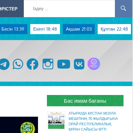
РІСТЕР
Бесін
13:39
Екінті
18:48
Ақшам
21:03
Құптан
22:48
Azan радиосы
telegram
whatsapp
facebook
instagram
youtube
vk
Бас имам бағаны
АТЫРАУДА ҚҰСПАН МОЛЛА
МЕШІТІНІҢ 70 ЖЫЛДЫҒЫНА
ОРАЙ РЕСПУБЛИКАЛЫҚ
ҚҰРАН САЙЫСЫ ӨТТІ