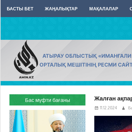
Skip
БАСТЫ БЕТ
ЖАҢАЛЫҚТАР
МАҚАЛАЛАР
to
content
AMIN.KZ
АТЫРАУ ОБЛЫСТЫҚ «ИМАНҒАЛИ
ОРТАЛЫҚ МЕШІТІНІҢ РЕСМИ САЙ
Жалған ақпар
Бас мүфти бағаны
11.12.2024
Б