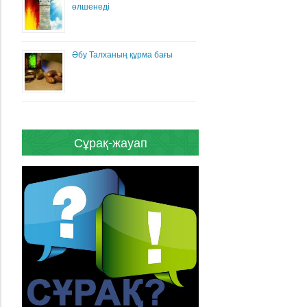
өлшенеді
Әбу Талханың құрма бағы
Сұрақ-жауап