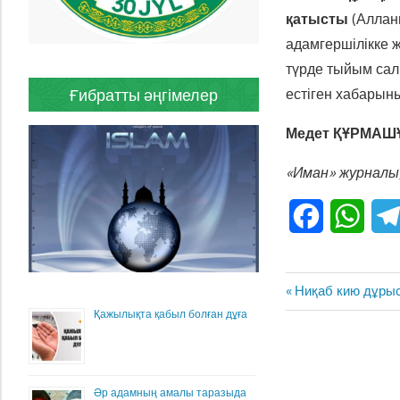
қатысты
(Аллан
адамгершілікке ж
түрде тыйым сал
Ғибратты әңгімелер
естіген хабарын
Медет ҚҰРМА
«Иман» журналы,
Facebook
What
Жазба
Previous
Ниқаб кию дұрыс
навигациясы
Post:
Қажылықта қабыл болған дұға
Әр адамның амалы таразыда