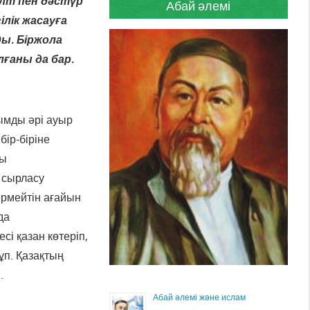
лт пен дәстүр
Абай әлемі
ілік жасауға
ды. Біржола
лғаны да бар.
қымды әрі ауыр
бір-біріне
ны
і сырласу
ермейтін ағайын
да
сі қазан көтеріп,
ұп. Қазақтың
.
Абай әлемі және ислам