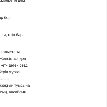
жіберетін дәм
р беріп
ға, өтіп бара
ан алыстағы
Жеңсік ас» деп
кет» деген сөзді
беріп жүрген
арасын
қазақтың туысына
асың, аңсайсың…