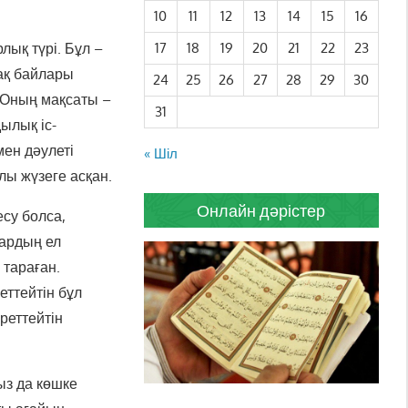
10
11
12
13
14
15
16
лық түрі. Бұл –
17
18
19
20
21
22
23
зақ байлары
24
25
26
27
28
29
30
 Оның мақсаты –
31
ылық іс-
мен дәулеті
« Шіл
лы жүзеге асқан.
Онлайн дәрістер
есу болса,
дардың ел
 тараған.
ттейтін бұл
реттейтін
ыз да көшке