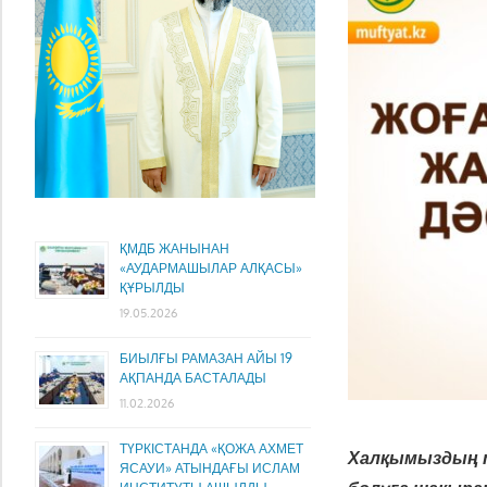
ҚМДБ ЖАНЫНАН
«АУДАРМАШЫЛАР АЛҚАСЫ»
ҚҰРЫЛДЫ
19.05.2026
БИЫЛҒЫ РАМАЗАН АЙЫ 19
АҚПАНДА БАСТАЛАДЫ
11.02.2026
ТҮРКІСТАНДА «ҚОЖА АХМЕТ
Халқымыздың 
ЯСАУИ» АТЫНДАҒЫ ИСЛАМ