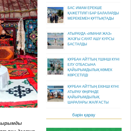
БАС ИМАМ ЕРЕКШЕ
ҚАЖЕТТІЛІГІ БАР БАЛАЛАРДЫ
МЕРЕКЕМЕН ҚҰТТЫҚТАДЫ
АТЫРАУДА «ИМАНИ ЖАЗ»
ЖАЗҒЫ САУАТ АШУ КУРСЫ
БАСТАЛДЫ
ҚҰРБАН АЙТТЫҢ ҮШІНШІ КҮНІ
ЕЛУ ОТБАСЫНА
ҚАЙЫРЫМДЫЛЫҚ КӨМЕК
КӨРСЕТІЛДІ
ҚҰРБАН АЙТТЫҢ ЕКІНШІ КҮНІ:
АТЫРАУ ӨҢІРІНДЕ
ҚАЙЫРЫМДЫЛЫҚ
ШАРАЛАРЫ ЖАЛҒАСТЫ
бәрін қарау
айырымды