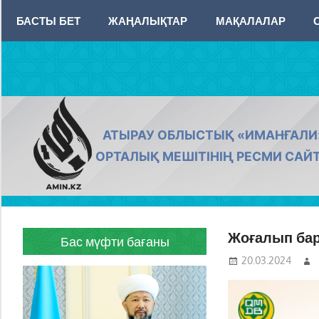
Skip
БАСТЫ БЕТ
ЖАҢАЛЫҚТАР
МАҚАЛАЛАР
to
content
AMIN.KZ
АТЫРАУ ОБЛЫСТЫҚ «ИМАНҒАЛИ
ОРТАЛЫҚ МЕШІТІНІҢ РЕСМИ САЙ
Жоғалып бар
Бас мүфти бағаны
20.03.2024