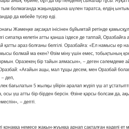
ылары анық. Әрине, бұл да бір пенденің сыналар тұсы. Ауқа
, тым болмағанда жақындарына шүлен таратса, елдің ынтым
жандар да көбейе түсер еді.
онағы Жәмеңке ақсақал інісінен бұйымтай ретінде қамысқұ
гі сипатқа келетін атты қанша іздесе де таппай, Оразбайға 
й қатты араз болғаны белгілі. Оразбайға: «Ел намысы ер н
мысы болмай ма екен? Өзім міну үшін емес, тобықтының қ
ырмын. Оразекең бір тайын аямасын», – деген сәлемдеме ай
 Оразбай: «Ағайын ащы, мал тұщы десем, мен Оразбай бол
 – деп,
өлек бағылатын 5 жылқы үйірін аралап жүріп үш ат ұстатыпт
, осы үш атты бір-бірден берсін. Өзіне қарсы болсам да, а
еспін», – депті.
і қонаққа немесе жақын-жуыққа арнап сақталған кәделі ет 