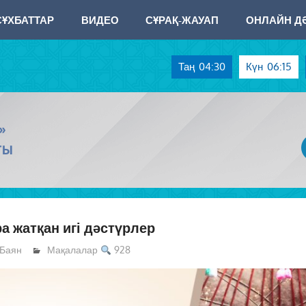
СҰХБАТТАР
ВИДЕО
СҰРАҚ-ЖАУАП
ОНЛАЙН ДӘ
Таң
04:30
Күн
06:15
»
ТЫ
а жатқан игі дәстүрлер
Баян
Мақалалар
928