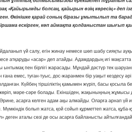
атын ұлттық болмысымызды ерекшелеп тұратын са
қазақ «Қайырымды болсаң, қайырын өзің көресің» деп ізг
ген. Өкінішке қарай соның біразы ұмытылып та бара
біршама ескірген, көп аймақта қолданыстан шығып қа
пайдаланып үй салу, егін жинау немесе шөп шабу сияқты ау
есе атқаруды «асар» деп атайды. Адамдардың игі мақсатта 
ы ынтымақ пен бірлігі жарасады. Мұндай дәстүр тек шаруа
н ғана емес, туған-туыс, дос-жаранмен бір уақыт кездесу әр
лданған. Күйбең тіршіліктің қамымен жүріп, басы қосыла б
і көріп, мәре-сәре болады. Екіншіден, жақыныңның жұмысы 
 Әрине, асарға келген адам ақы алмайды. Оларға арнап үй ие
 Мүмкіндік болып жатса, қой сойып құрметтеп жатса, құба-қ
өл» деген аталы сөзі де осы асарға байланысты айтылғандай