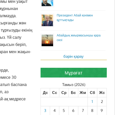
ғымы мен уақыт
 мұрнынан
 алмауда.
Президент Абай күнімен
құттықтады
псырғанды жөн
 тұрғызуды екінің
Абайдың жиырмасыншы қара
ыз. Үй салу
сөзі
 ақысын беріп,
аран мен жақын-
бәрін қарау
ерде,
Мұрағат
немесе 30
латып баспана
Тамыз (2026)
п, аз
Дс
Сс
Ср
Бс
Жм
Сб
Жс
ай-ақ медресе
1
2
3
4
5
6
7
8
9