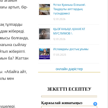
тты ағайын
Ұстаз Қуаныш Есешов\
ағы артып, бір-
Таңдаулы аяттардың
түсіндірмесі
12.01.2026
лақ тұлпарды
ҚЫЗҒАНЫШ\ ҚАНАҒАТ
адам жібереді.
МУСЛИМОВ \
амысы болғанда,
12.01.2026
онағына сыйлау
Исламдағы достық ұғымы
тып жіберіпті.
17.05.2025
амын ба? Жаттан
онлайн дәрістер
ы. «Абайға айт,
қылы мен
мүшелері.