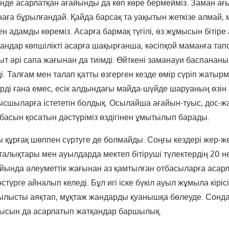
інде асарлатқан ағайынды да көп көре бермейміз. Заман а
наға бұрылғандай. Қайда барсақ та уақытын жеткізе алмай,
 адамды көреміз. Асарға бармақ түгілі, өз жұмысын бітіре
ғандар көпшілікті асарға шақырғанша, кәсіпқой маманға та
қыт әрі сапа жағынан да тиімді. Өйткені заманауи баспананы
ді. Талғам мен талап қатты өзгерген кезде өмір сүріп жатырм
терді ғана емес, есік алдындағы майда-шүйде шаруаның өзін
шыларға істететін болдық. Осылайша ағайын-туыс, дос-ж
басын қосатын дәстүріміз өздігінен ұмытылып барады.
 құрғақ шөппен сүртуге де болмайды. Соңғы кездері жер-ж
рталықтары мен ауылдарда мектеп бітіруші түлектердің 20 
ында әлеуметтік жағынан аз қамтылған отбасыларға асар
стүрге айналып келеді. Бұл игі іске бүкіл ауыл жұмыла кірісі
рылысты аяқтап, мұқтаж жандарды қуанышқа бөлеуде. Сонд
лысын да асарлатып жатқандар баршылық.