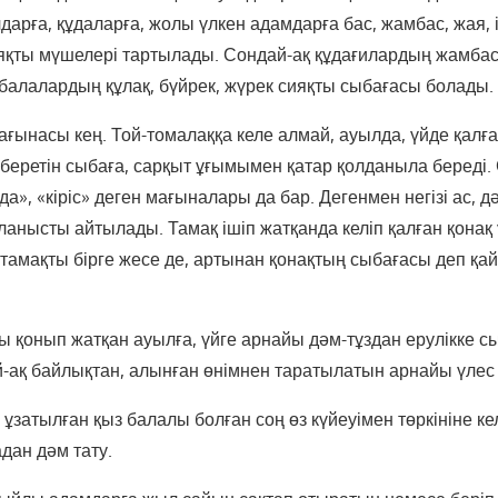
арға, құдаларға, жолы үлкен адамдарға бас, жамбас, жая, 
қты мүшелері тартылады. Сондай-ақ құдағилардың жамбас
 балалардың құлақ, бүйрек, жүрек сияқты сыбағасы болады.
ағынасы кең. Той-томалаққа келе алмай, ауылда, үйде қалға
жіберетін сыбаға, сарқыт ұғымымен қатар қолданыла береді.
да», «кіріс» деген мағыналары да бар. Дегенмен негізі ас, д
анысты айтылады. Тамақ ішіп жатқанда келіп қалған қонақ 
тамақты бірге жесе де, артынан қонақтың сыбағасы деп қай
сы қонып жатқан ауылға, үйге арнайы дәм-тұздан ерулікке с
-ақ байлықтан, алынған өнімнен таратылатын арнайы үлес 
 ұзатылған қыз балалы болған соң өз күйеуімен төркініне ке
дан дәм тату.