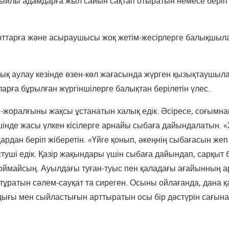
ыйлы адамдарға жыл сайын сақтап отыратын немесе беріп 
рттарға және асыраушысы жоқ жетім-жесірлерге балықшыла
ық аулау кезінде өзен-көл жағасында жүрген қызықтаушылар
рға бұрылған жүргіншілерге балықтан берілетін үлес.
н-жоралғыны жақсы ұстанатын халық едік. Әсіресе, соғымн
шінде жасы үлкен кісілерге арнайы сыбаға дайындалатын. «
рдан беріп жіберетін. «Үйге қонып, әкеңнің сыбағасын жеп 
стуші едік. Қазір жақындары үшін сыбаға дайындап, сарқыт 
қоймайсың. Ауылдағы туған-туыс пен қаладағы ағайынның 
ұратын сәлем-сауқат та сиреген. Осыны ойлағанда, дана 
ығы мен сыйластығын арттыратын осы бір дәстүрін сағын