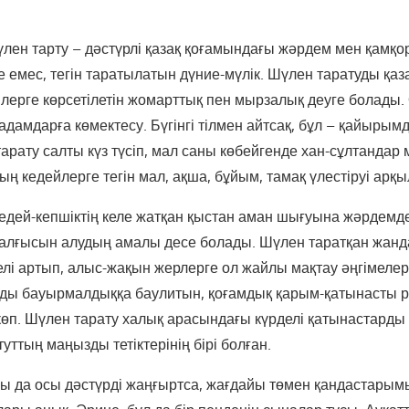
лен тарту – дәстүрлі қазақ қоғамындағы жәрдем мен қамқор
те емес, тегін таратылатын дүние-мүлік. Шүлен таратуды қа
лерге көрсетілетін жомарттық пен мырзалық деуге болады.
дамдарға көмектесу. Бүгінгі тілмен айтсақ, бұл – қайырымд
рату салты күз түсіп, мал саны көбейгенде хан-сұлтандар 
ң кедейлерге тегін мал, ақша, бұйым, тамақ үлестіруі арқы
 кедей-кепшіктің келе жатқан қыстан аман шығуына жәрдемд
ң алғысын алудың амалы десе болады. Шүлен таратқан жан
лі артып, алыс-жақын жерлерге ол жайлы мақтау әңгімелер
ы бауырмалдыққа баулитын, қоғамдық қарым-қатынасты ре
і көп. Шүлен тарату халық арасындағы күрделі қатынастарды 
туттың маңызды тетіктерінің бірі болған.
ары да осы дәстүрді жаңғыртса, жағдайы төмен қандастарым