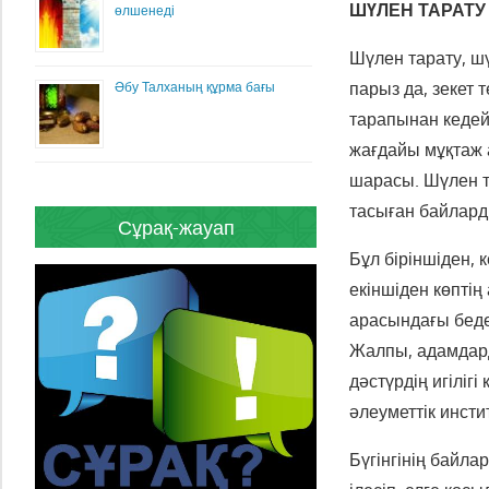
ШҮЛЕН ТАРАТУ
өлшенеді
Шүлен тарату, шү
парыз да, зекет 
Әбу Талханың құрма бағы
тарапынан кедей
жағдайы мұқтаж а
шарасы. Шүлен та
тасыған байларды
Сұрақ-жауап
Бұл біріншіден,
екіншіден көпті
арасындағы беде
Жалпы, адамдард
дәстүрдің игіліг
әлеуметтік инсти
Бүгінгінің байл