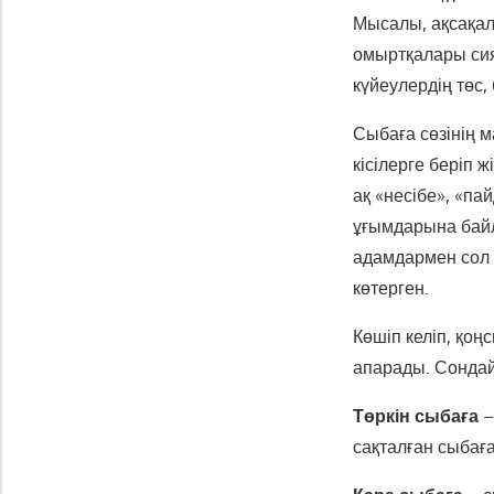
Мысалы, ақсақалд
омыртқалары сия
күйеулердің төс,
Сыбаға сөзінің м
кісілерге беріп 
ақ «несібе», «пай
ұғымдарына байл
адамдармен сол 
көтерген.
Көшіп келіп, қоң
апарады. Сондай
Төркін сыбаға
–
сақталған сыбаға