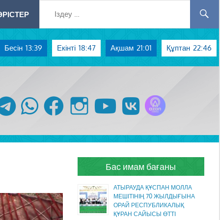
РІСТЕР
Бесін
13:39
Екінті
18:47
Ақшам
21:01
Құптан
22:46
Azan радиосы
telegram
whatsapp
facebook
instagram
youtube
vk
Бас имам бағаны
АТЫРАУДА ҚҰСПАН МОЛЛА
МЕШІТІНІҢ 70 ЖЫЛДЫҒЫНА
ОРАЙ РЕСПУБЛИКАЛЫҚ
ҚҰРАН САЙЫСЫ ӨТТІ