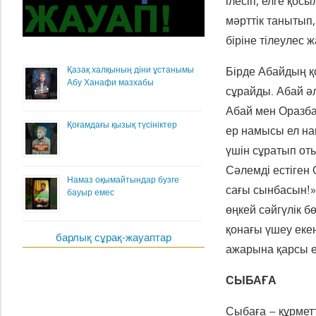
ілесіп, елге қос
мәрттік танытып
біріне тілеулес 
Бірде Абайдың қ
Қазақ халқының діни ұстанымы
Абу Ханафи мазхабы
сұрайды. Абай әл
Абай мен Оразба
Қоғамдағы қызық түсініктер
ер намысы ел на
үшін сұратып от
Сәлемді естіген
Намаз оқымайтындар бузге
сағы сынбасын!»
бауыр емес
өңкей сәйгүлік б
қонағы үшеу екен
барлық сұрақ-жауаптар
ажарына қарсы ем
СЫБАҒА
Сыбаға – құрметт