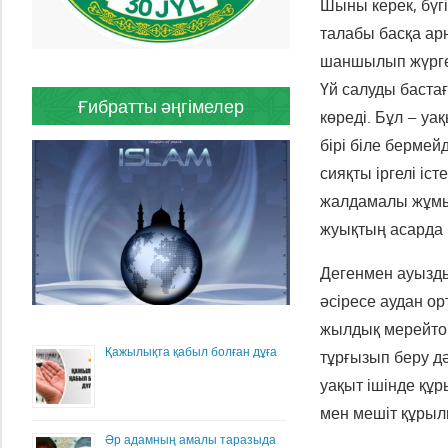
Шыны керек, бүг
талабы басқа ар
шаншылып жүрген
Үй салуды баста
Ғибратты әңгімелер
көреді. Бұл – уа
бірі біле бермей
сияқты іргелі іс
жалдамалы жұмыс
жуықтың асарда 
Дегенмен ауызды
әсіресе аудан о
жылдық мерейтой
Қажылықта қабыл болған дұға
тұрғызып беру дә
уақыт ішінде құ
мен мешіт құры
Әр адамның амалы таразыда