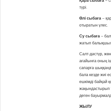
Қара сыбаға
– с
түрі.
Өлі сыбаға
– қа
отыратын үлес.
Су сыбаға
– бал
жатып балықшыла
Салт-дәстүр, жө
ағайынға оның і
сапарға шыққанда
бала кезде жиі е
ешкімді байқай 
жақындастырып т
деген бауырмалд
ЖЫЛУ