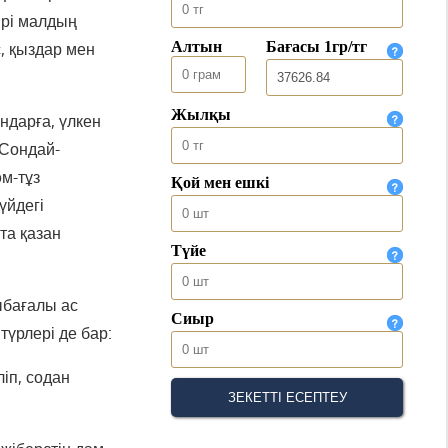
ірі малдың
, қыздар мен
ндарға, үлкен
 Сондай-
әм-тұз
үйдегі
та қазан
ыбағалы ас
түрлері де бар:
ліп, содан