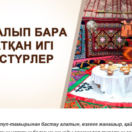
түп-тамырынан бастау алатын, өзгеге жанашыр, қ