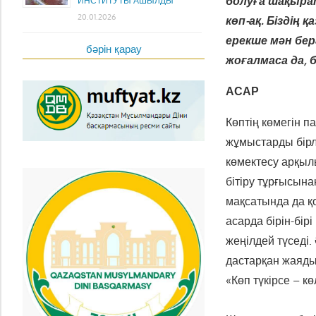
болуға шақыр
ИНСТИТУТЫ АШЫЛДЫ
20.01.2026
көп-ақ. Біздің 
ерекше мән бер
бәрін қарау
жоғалмаса да, 
АСАР
Көптің көмегін 
жұмыстарды бірл
көмектесу арқыл
бітіру тұрғысына
мақсатында да қо
асарда бірін-бір
жеңілдей түседі.
дастарқан жаяды.
«Көп түкірсе – к