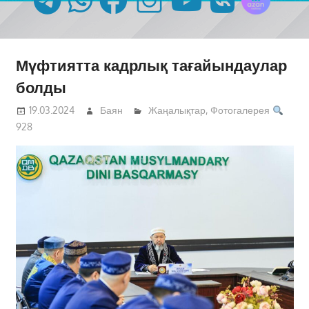
Мүфтиятта кадрлық тағайындаулар
болды
19.03.2024
Баян
Жаңалықтар
,
Фотогалерея
928