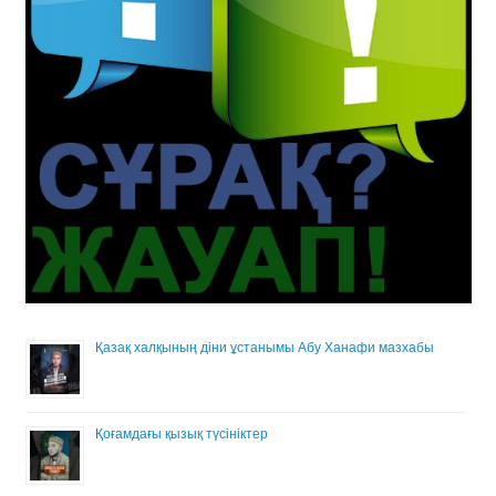
Қазақ халқының діни ұстанымы Абу Ханафи мазхабы
Қоғамдағы қызық түсініктер