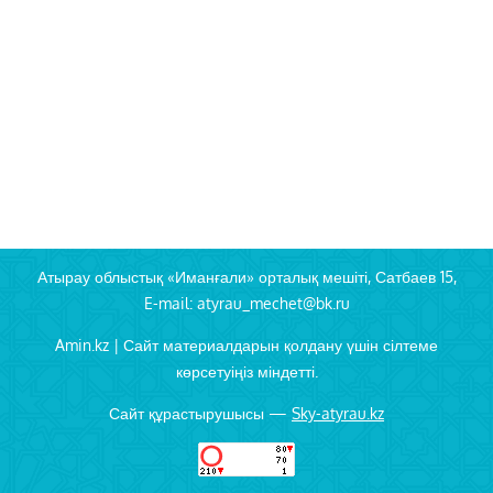
Атырау облыстық «Иманғали» орталық мешіті, Сатбаев 15,
E-mail: atyrau_mechet@bk.ru
Amin.kz | Сайт материалдарын қолдану үшін сілтеме
көрсетуіңіз міндетті.
Сайт құрастырушысы —
Sky-atyrau.kz