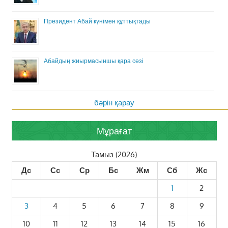
Президент Абай күнімен құттықтады
Абайдың жиырмасыншы қара сөзі
бәрін қарау
Мұрағат
Тамыз (2026)
Дс
Сс
Ср
Бс
Жм
Сб
Жс
1
2
3
4
5
6
7
8
9
10
11
12
13
14
15
16