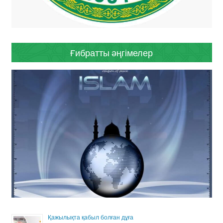
Ғибратты әңгімелер
Қажылықта қабыл болған дұға