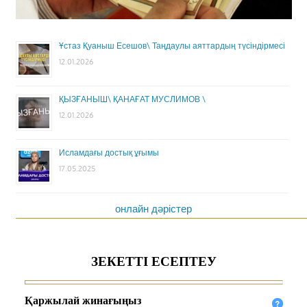
Ұстаз Қуаныш Есешов\ Таңдаулы аяттардың түсіндірмесі
12.01.2026
ҚЫЗҒАНЫШ\ ҚАНАҒАТ МУСЛИМОВ \
12.01.2026
Исламдағы достық ұғымы
17.05.2025
онлайн дәрістер