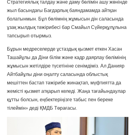
Стратегиялық талдау және даму бөлімін ашу жөнінде
жыл басындағы Бағдарлық баяндамамда айтқан
болатынмын. Бұл бөлімнің жұмысын дін саласында
ұзақ жылдық тәжірибесі бар Смайыл Сүйерқұлұлына
тапсырып отырмыз.
Бұрын медреселерде ұстаздық қызмет еткен Хасан
Ташайұлы да Діни білім және кадр даярлау бөлімінің
жұмысын жетілдіре түсетініне сенімдіміз. Ал Данияр
Айтбайұлы діни оңалту саласында облыстық
мешіттен бастап тәжірибе жинақтап, мүфтиятта да
жемісті қызмет атқарып келеді. Жаңа тағайындаулар
құтты болсын, еңбектеріңізге табыс пен береке
тілеймін» деді ҚМДБ Төрағасы.