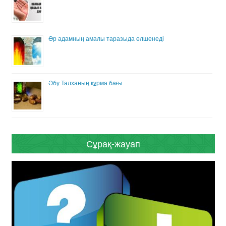
Әр адамның амалы таразыда өлшенеді
Әбу Талханың құрма бағы
Сұрақ-жауап