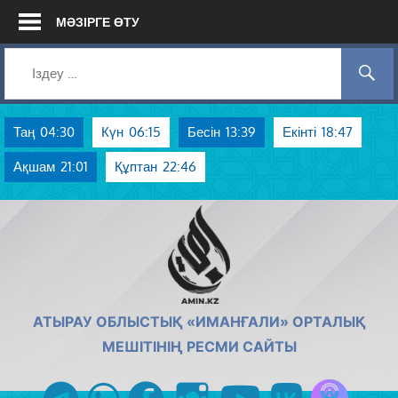
Skip
МӘЗІРГЕ ӨТУ
to
content
Таң
04:30
Күн
06:15
Бесін
13:39
Екінті
18:47
Ақшам
21:01
Құптан
22:46
AMIN.KZ
АТЫРАУ ОБЛЫСТЫҚ «ИМАНҒАЛИ» ОРТАЛЫҚ
МЕШІТІНІҢ РЕСМИ САЙТЫ
Azan радиос
telegram
whatsapp
facebook
instagram
youtube
vk