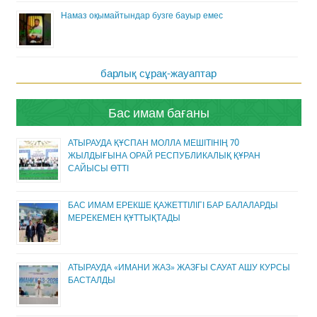
Намаз оқымайтындар бузге бауыр емес
барлық сұрақ-жауаптар
Бас имам бағаны
АТЫРАУДА ҚҰСПАН МОЛЛА МЕШІТІНІҢ 70
ЖЫЛДЫҒЫНА ОРАЙ РЕСПУБЛИКАЛЫҚ ҚҰРАН
САЙЫСЫ ӨТТІ
БАС ИМАМ ЕРЕКШЕ ҚАЖЕТТІЛІГІ БАР БАЛАЛАРДЫ
МЕРЕКЕМЕН ҚҰТТЫҚТАДЫ
АТЫРАУДА «ИМАНИ ЖАЗ» ЖАЗҒЫ САУАТ АШУ КУРСЫ
БАСТАЛДЫ