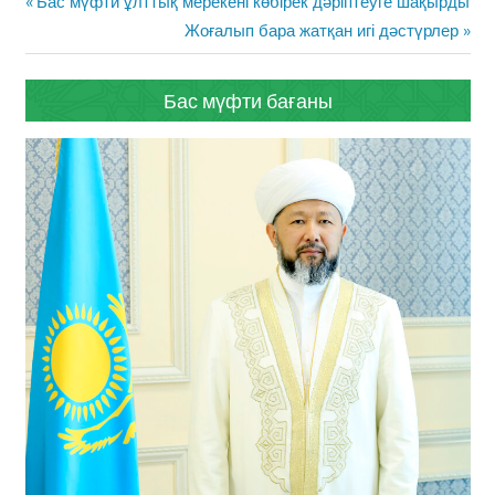
Previous
Бас мүфти ұлттық мерекені көбірек дәріптеуге шақырды
навигациясы
Post:
Next
Жоғалып бара жатқан игі дәстүрлер
Post:
Бас мүфти бағаны