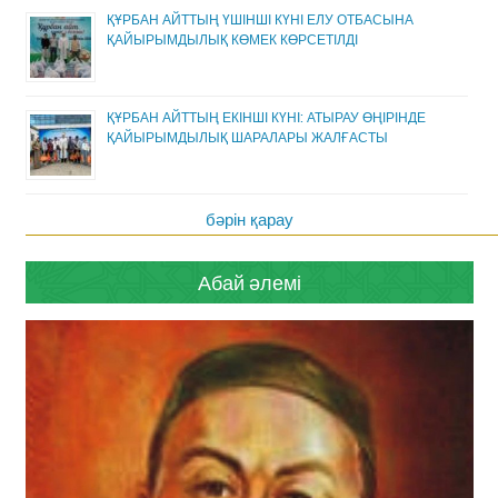
ҚҰРБАН АЙТТЫҢ ҮШІНШІ КҮНІ ЕЛУ ОТБАСЫНА
ҚАЙЫРЫМДЫЛЫҚ КӨМЕК КӨРСЕТІЛДІ
ҚҰРБАН АЙТТЫҢ ЕКІНШІ КҮНІ: АТЫРАУ ӨҢІРІНДЕ
ҚАЙЫРЫМДЫЛЫҚ ШАРАЛАРЫ ЖАЛҒАСТЫ
бәрін қарау
Абай әлемі