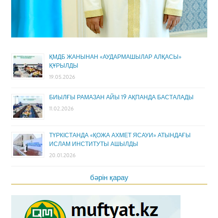
ҚМДБ ЖАНЫНАН «АУДАРМАШЫЛАР АЛҚАСЫ»
ҚҰРЫЛДЫ
19.05.2026
БИЫЛҒЫ РАМАЗАН АЙЫ 19 АҚПАНДА БАСТАЛАДЫ
11.02.2026
ТҮРКІСТАНДА «ҚОЖА АХМЕТ ЯСАУИ» АТЫНДАҒЫ
ИСЛАМ ИНСТИТУТЫ АШЫЛДЫ
20.01.2026
бәрін қарау