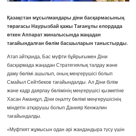
Қазақстан мұсылмандары діни басқармасының
төрағасы Наурызбай қажы Тағанұлы елордада
өткен Аппарат жиналысында жаңадан
тағайындалған бөлім басшыларын таныстырд
ы.
Атап айтқанда, Бас мүфти бұйрығымен Діни
басқармада жаңадан Стратегиялық талдау және
даму бөлімі ашылып, оның меңгерушісі болып
Смайыл Сейтбеков тағайындалды. Ал Діни білім
және кадр даярлау бөлімінің меңгерушісі қызметіне
Хасан Аманқұл, Діни оңалту бөлімі меңгерушісінің
міндетін атқарушы болып Данияр Кенжалин
тағайындалды.
«Мүфтият жұмысын одан әрі жандандыра түсу үшін