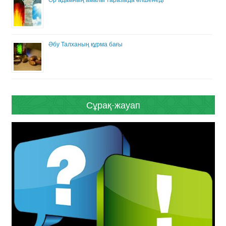
Әбу Талханың құрма бағы
Сұрақ-жауап