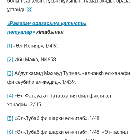
болып саналып, ғұсыл құйынып, намаз оқиды, ораза
ұстайды
[8]
.
«Рамазан оразасына қатысты
пәтуалар»
кітабынан
[1]
«Әл-Ихтияр», 1/419.
[2]
Ибн Мәжә, №1658.
[3]
Абдулхамид Махмуд Туһмаз, «әл-фиқһ әл-ханафи
фи сәубиһи әл-жәдид», 1/439.
[4]
«Әл-Фәтәуа әт-Татархания фил-фиқһи әл-
ханафи», 2/115.
[5]
«Әл-Лубаб фи шархи әл-китаб», 1/48.
[6]
«Әл-Лубаб фи шархи әл-китаб», 1/48. «Әт-тасһил