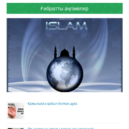
Ғибратты әңгімелер
Қажылықта қабыл болған дұға
Әр адамның амалы таразыда өлшенеді