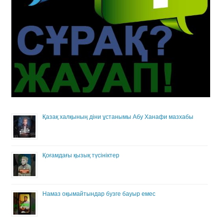
Қазақ халқының діни ұстанымы Абу Ханафи мазхабы
Қоғамдағы қызық түсініктер
Намаз оқымайтындар бузге бауыр емес