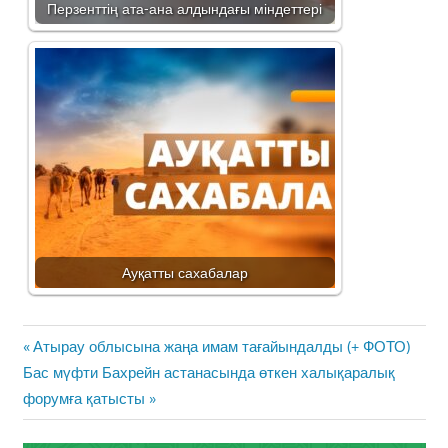
Перзенттің ата-ана алдындағы міндеттері
Ауқатты сахабалар
Жазба
Previous
Атырау облысына жаңа имам тағайындалды (+ ФОТО)
навигациясы
Next
Post:
Бас мүфти Бахрейн астанасында өткен халықаралық
Post:
форумға қатысты