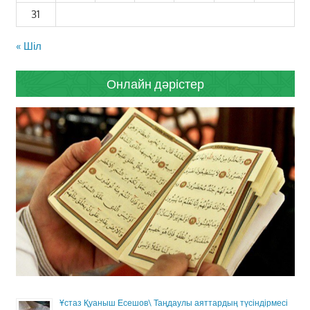
31
« Шіл
Онлайн дәрістер
Ұстаз Қуаныш Есешов\ Таңдаулы аяттардың түсіндірмесі