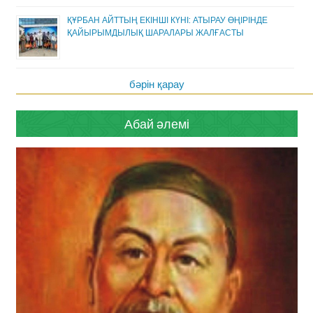
ҚҰРБАН АЙТТЫҢ ЕКІНШІ КҮНІ: АТЫРАУ ӨҢІРІНДЕ
ҚАЙЫРЫМДЫЛЫҚ ШАРАЛАРЫ ЖАЛҒАСТЫ
бәрін қарау
Абай әлемі