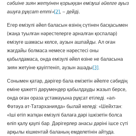
сәбиіне зиян жетуінен қорыққан емізуші әйелге ауыз
ашуға рұқсат етті»
[2]
, – дейді
.
Егер емізулі әйел баласын өзінің сүтінен басқасымен
(жаңа туылған нәрестелерге арналған қоспалар)
емізуге шамасы келсе, аузын ашпайды. Ал оған
жағдайы болмаса немесе нәрестесі оны
қабылдамаса, онда емізулі әйел өзіне не баласына
зиян жетуіне қауіптеніп, аузын ашады
[3]
.
Сонымен қатар, дәрігер бала емізетін әйелге сәбидің
еміне қажетті дәрумендер қабылдауды жазып берсе,
онда оған ораза ұстамауына рұқсат етіледі. «әл-
Фәтәуа әт-Татарханияда» былай келеді: «Шейхтан:
«Іші өтіп жатқан емізулі балаға дәрі ішкізетін болса
өліп қалу қаупі бар. Дәрігерлер анасы дәріні ішсе сүті
арқылы кішкентай баланың емделетінін айтуда.