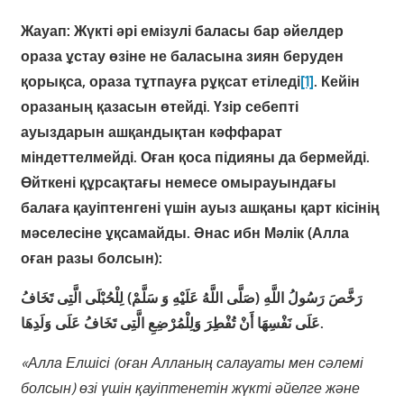
Жауап:
Жүкті әрі емізулі баласы бар әйелдер
ораза ұстау өзіне не баласына зиян беруден
қорықса, ораза тұтпауға рұқсат етіледі
[1]
. Кейін
оразаның қазасын өтейді. Үзір себепті
ауыздарын ашқандықтан кәффарат
міндеттелмейді. Оған қоса підияны да бермейді.
Өйткені құрсақтағы немесе омырауындағы
балаға қауіптенгені үшін ауыз ашқаны қарт кісінің
мәселесіне ұқсамайды. Әнас ибн Мәлік (Алла
оған разы болсын):
رَخَّصَ رَسُولُ اللَّهِ (صَلَّى اللَّهُ عَلَيْهِ وَ سَلَّمْ) لِلْحُبْلَى الَّتِى تَخَافُ
عَلَى نَفْسِهَا أَنْ تُفْطِرَ وَلِلْمُرْضِعِ الَّتِى تَخَافُ عَلَى وَلَدِهَا.
«Алла Елшісі (оған Алланың салауаты мен сәлемі
болсын) өзі үшін қауіптенетін жүкті әйелге және