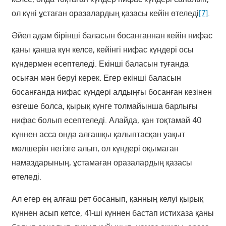
ол күні ұстаған оразалардың қазасы кейін өтеледі
[7]
.
Әйел адам бірінші баласын босанғаннан кейін нифас
қаны қанша күн келсе, кейінгі нифас күндері осы
күндермен есептеледі. Екінші баласын туғанда
осыған мән беруі керек. Егер екінші баласын
босанғанда нифас күндері алдыңғы босанған кезінен
өзгеше болса, қырық күнге толмайынша барлығы
нифас болып есептеледі. Алайда, қан тоқтамай 40
күннен асса онда алғашқы қалыптасқан уақыт
мөлшерін негізге алып, ол күндері оқымаған
намаздарының, ұстамаған оразалардың қазасы
өтеледі.
Ал егер ең алғаш рет босанып, қанның келуі қырық
күннен асып кетсе, 41-ші күннен бастап истихаза қаны