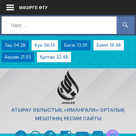
Skip
МӘЗІРГЕ ӨТУ
to
content
Таң
04:28
Күн
06:14
Бесін
13:39
Екінті
18:48
Ақшам
21:03
Құптан
22:48
AMIN.KZ
АТЫРАУ ОБЛЫСТЫҚ «ИМАНҒАЛИ» ОРТАЛЫҚ
МЕШІТІНІҢ РЕСМИ САЙТЫ
Azan радиос
telegram
whatsapp
facebook
instagram
youtube
vk