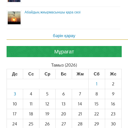
Абайдың жиырмасыншы қара сөзі
бәрін қарау
Мұрағат
Тамыз (2026)
Дс
Сс
Ср
Бс
Жм
Сб
Жс
1
2
3
4
5
6
7
8
9
10
11
12
13
14
15
16
17
18
19
20
21
22
23
24
25
26
27
28
29
30