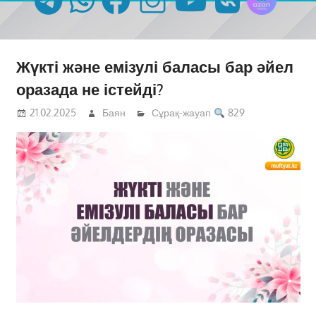
Жүкті және емізулі баласы бар әйел
оразада не істейді?
21.02.2025
Баян
Сұрақ-жауап
829