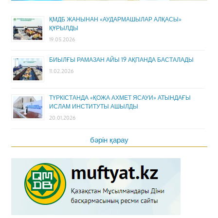
ҚМДБ ЖАНЫНАН «АУДАРМАШЫЛАР АЛҚАСЫ»
ҚҰРЫЛДЫ
19.05.2026
БИЫЛҒЫ РАМАЗАН АЙЫ 19 АҚПАНДА БАСТАЛАДЫ
11.02.2026
ТҮРКІСТАНДА «ҚОЖА АХМЕТ ЯСАУИ» АТЫНДАҒЫ
ИСЛАМ ИНСТИТУТЫ АШЫЛДЫ
20.01.2026
бәрін қарау