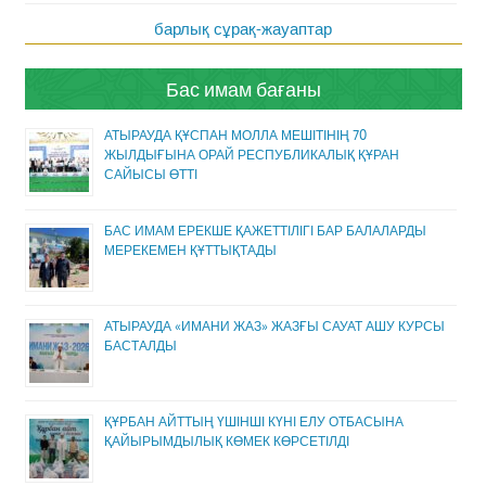
барлық сұрақ-жауаптар
Бас имам бағаны
АТЫРАУДА ҚҰСПАН МОЛЛА МЕШІТІНІҢ 70
ЖЫЛДЫҒЫНА ОРАЙ РЕСПУБЛИКАЛЫҚ ҚҰРАН
САЙЫСЫ ӨТТІ
БАС ИМАМ ЕРЕКШЕ ҚАЖЕТТІЛІГІ БАР БАЛАЛАРДЫ
МЕРЕКЕМЕН ҚҰТТЫҚТАДЫ
АТЫРАУДА «ИМАНИ ЖАЗ» ЖАЗҒЫ САУАТ АШУ КУРСЫ
БАСТАЛДЫ
ҚҰРБАН АЙТТЫҢ ҮШІНШІ КҮНІ ЕЛУ ОТБАСЫНА
ҚАЙЫРЫМДЫЛЫҚ КӨМЕК КӨРСЕТІЛДІ