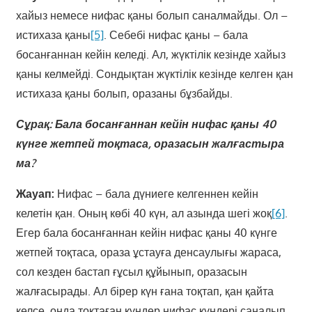
хайыз немесе нифас қаны болып саналмайды. Ол –
истихаза қаны
[5]
. Себебі нифас қаны – бала
босанғаннан кейін келеді. Ал, жүктілік кезінде хайыз
қаны келмейді. Сондықтан жүктілік кезінде келген қан
истихаза қаны болып, оразаны бұзбайды.
Сұрақ: Бала босанғаннан кейін нифас қаны 40
күнге жетпей тоқтаса, оразасын жалғастыра
ма?
Жауап:
Нифас – бала дүниеге келгеннен кейін
келетін қан. Оның көбі 40 күн, ал азында шегі жоқ
[6]
.
Егер бала босанғаннан кейін нифас қаны 40 күнге
жетпей тоқтаса, ораза ұстауға денсаулығы жараса,
сол кезден бастап ғұсыл құйынып, оразасын
жалғасырады. Ал бірер күн ғана тоқтап, қан қайта
келсе, онда тоқтаған күндер нифас күндері саналып,