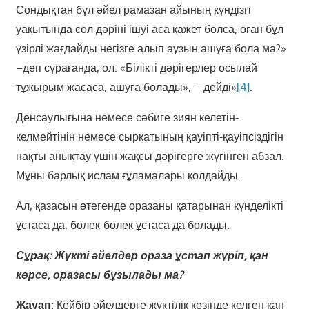
Сондықтан бұл әйел рамазан айының күндізгі
уақытында сол дәріні ішуі аса қажет болса, оған бұл
үзірлі жағдайды негізге алып аузын ашуға бола ма?»
–деп сұрағанда, ол: «Білікті дәрігерлер осылай
тұжырым жасаса, ашуға болады», – дейді»
[4]
.
Денсаулығына немесе сәбиге зиян келетін-
келмейтінін немесе сырқатының қауіпті-қауіпсіздігін
нақты анықтау үшін жақсы дәрігерге жүгінген абзал.
Мұны барлық ислам ғұламалары қолдайды.
Ал, қазасын өтегенде оразаны қатарынан күнделікті
ұстаса да, бөлек-бөлек ұстаса да болады.
Сұрақ: Жүкті әйелдер ораза ұстап жүріп, қан
көрсе, оразасы бұзылады ма?
Жауап:
Кейбір әйелдерге жүктілік кезінде келген қан