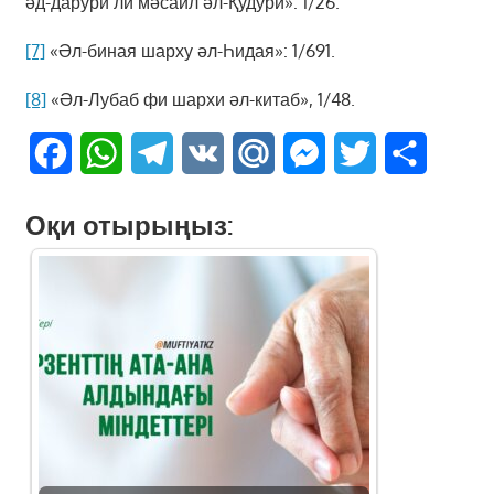
әд-дарури ли мәсаил әл-Қудури»: 1/26.
[7]
«Әл-биная шарху әл-Һидая»: 1/691.
[8]
«Әл-Лубаб фи шархи әл-китаб», 1/48.
Facebook
WhatsApp
Telegram
VK
Mail.Ru
Messenger
Twitter
Share
Оқи отырыңыз: