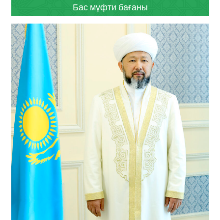
Бас мүфти бағаны