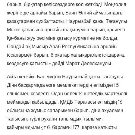
барып, бірқатар келіссөздерге қол жеткізді. Моңғолия
жеріне де арнайы барып, Баян-Өлгий аймағындағы
қазақтармен сұхбаттасты. Наурызбай қажы Тағанұлы
Мекке қаласына арнайы шақырумен барып, қасиетті
Қағбаны жуу рәсіміне қатысу құрметіне ие болды.
Сондай-ақ Мысыр Араб Республикасына арнайы
іссапармен барып, бірқатар халықаралық іс-шараға,
кездесуге қатысты» дейді Марат Дәлелханұлы.
Айта кетейік, Бас мүфти Наурызбай қажы Тағанұлы
Діни басқармада өзге мемлекеттердің еліміздегі 5
елшісімен кездесті. Одан бөлек 14 шетелдік мәртебелі
мейманды қабылдады. ҚМДБ Төрағасы еліміздің 16
облысына жұмыс сапарымен барып, діни ахуалмен
танысып, түрлі рухани-танымдық, ғылыми,
қайырымдылық т.б. барлығы 177 шараға қатысты.