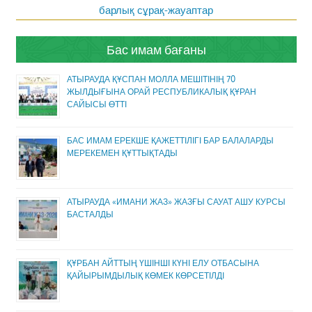
барлық сұрақ-жауаптар
Бас имам бағаны
АТЫРАУДА ҚҰСПАН МОЛЛА МЕШІТІНІҢ 70
ЖЫЛДЫҒЫНА ОРАЙ РЕСПУБЛИКАЛЫҚ ҚҰРАН
САЙЫСЫ ӨТТІ
БАС ИМАМ ЕРЕКШЕ ҚАЖЕТТІЛІГІ БАР БАЛАЛАРДЫ
МЕРЕКЕМЕН ҚҰТТЫҚТАДЫ
АТЫРАУДА «ИМАНИ ЖАЗ» ЖАЗҒЫ САУАТ АШУ КУРСЫ
БАСТАЛДЫ
ҚҰРБАН АЙТТЫҢ ҮШІНШІ КҮНІ ЕЛУ ОТБАСЫНА
ҚАЙЫРЫМДЫЛЫҚ КӨМЕК КӨРСЕТІЛДІ