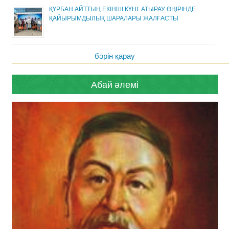
ҚҰРБАН АЙТТЫҢ ЕКІНШІ КҮНІ: АТЫРАУ ӨҢІРІНДЕ
ҚАЙЫРЫМДЫЛЫҚ ШАРАЛАРЫ ЖАЛҒАСТЫ
бәрін қарау
Абай әлемі