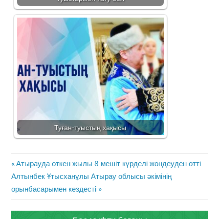
Туған-туыстың хақысы
Жазба
Previous
Атырауда өткен жылы 8 мешіт күрделі жөндеуден өтті
навигациясы
Next
Post:
Алтынбек Ұтысханұлы Атырау облысы әкімінің
Post:
орынбасарымен кездесті