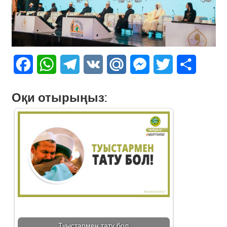
Facebook
WhatsApp
Telegram
VK
Mail.Ru
Messenger
Twitter
Share
Оқи отырыңыз:
Туыстармен тату бол