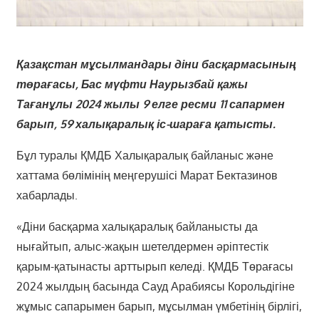
Қазақстан мұсылмандары діни басқармасының
төрағасы, Бас мүфти Наурызбай қажы
Тағанұлы 2024 жылы 9 елге ресми 11 сапармен
барып, 59 халықаралық іс-шараға қатысты.
Бұл туралы ҚМДБ Халықаралық байланыс және
хаттама бөлімінің меңгерушісі Марат Бектазинов
хабарлады.
«Діни басқарма халықаралық байланысты да
нығайтып, алыс-жақын шетелдермен әріптестік
қарым-қатынасты арттырып келеді. ҚМДБ Төрағасы
2024 жылдың басында Сауд Арабиясы Корольдігіне
жұмыс сапарымен барып, мұсылман үмбетінің бірлігі,