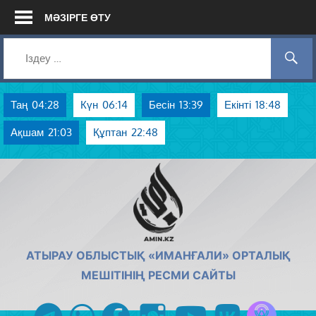
Skip
МӘЗІРГЕ ӨТУ
to
content
Таң
04:28
Күн
06:14
Бесін
13:39
Екінті
18:48
Ақшам
21:03
Құптан
22:48
AMIN.KZ
АТЫРАУ ОБЛЫСТЫҚ «ИМАНҒАЛИ» ОРТАЛЫҚ
МЕШІТІНІҢ РЕСМИ САЙТЫ
Azan радиос
telegram
whatsapp
facebook
instagram
youtube
vk