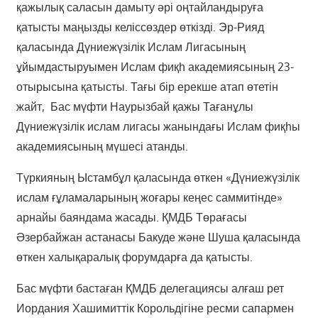
қажылық саласын дамыту әрі оңтайландыруға
қатысты маңызды келіссөздер өткізді. Эр-Рияд
қаласында Дүниежүзілік Ислам Лигасының
ұйымдастыруымен Ислам фиқһ академиясының 23-
отырысына қатысты. Тағы бір ерекше атап өтетін
жайт, Бас мүфти Наурызбай қажы Тағанұлы
Дүниежүзілік ислам лигасы жанындағы Ислам фиқһы
академиясының мүшесі атанды.
Түркияның Ыстамбұл қаласында өткен «Дүниежүзілік
ислам ғұламаларының жоғары кеңес саммитінде»
арнайы баяндама жасады. ҚМДБ Төрағасы
Әзербайжан астанасы Бакуде және Шуша қаласында
өткен халықаралық форумдарға да қатысты.
Бас мүфти бастаған ҚМДБ делегациясы алғаш рет
Иордания Хашимиттік Корольдігіне ресми сапармен