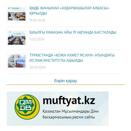
ҚМДБ ЖАНЫНАН «АУДАРМАШЫЛАР АЛҚАСЫ»
ҚҰРЫЛДЫ
19.05.2026
БИЫЛҒЫ РАМАЗАН АЙЫ 19 АҚПАНДА БАСТАЛАДЫ
11.02.2026
ТҮРКІСТАНДА «ҚОЖА АХМЕТ ЯСАУИ» АТЫНДАҒЫ
ИСЛАМ ИНСТИТУТЫ АШЫЛДЫ
20.01.2026
бәрін қарау