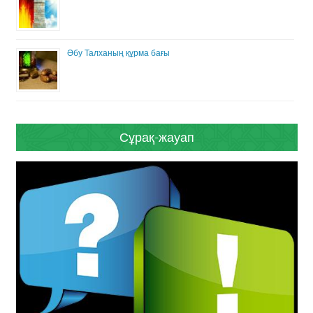
Әбу Талханың құрма бағы
Сұрақ-жауап