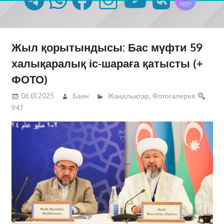
Жыл қорытындысы: Бас мүфти 59
халықаралық іс-шараға қатысты (+
ФОТО)
06.01.2025
Баян
Жаңалықтар
,
Фотогалерея
947