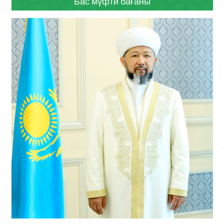
Бас мүфти бағаны