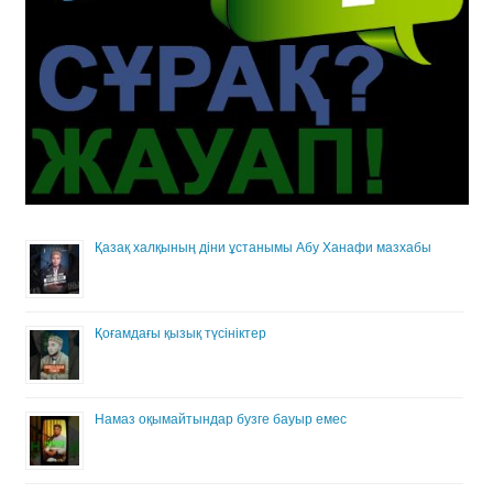
Қазақ халқының діни ұстанымы Абу Ханафи мазхабы
Қоғамдағы қызық түсініктер
Намаз оқымайтындар бузге бауыр емес