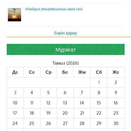
Абайдың жиырмасыншы қара сөзі
бәрін қарау
Мұрағат
Тамыз (2026)
Дс
Сс
Ср
Бс
Жм
Сб
Жс
1
2
3
4
5
6
7
8
9
10
11
12
13
14
15
16
17
18
19
20
21
22
23
24
25
26
27
28
29
30