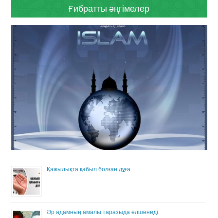
Ғибратты әңгімелер
Қажылықта қабыл болған дұға
Әр адамның амалы таразыда өлшенеді