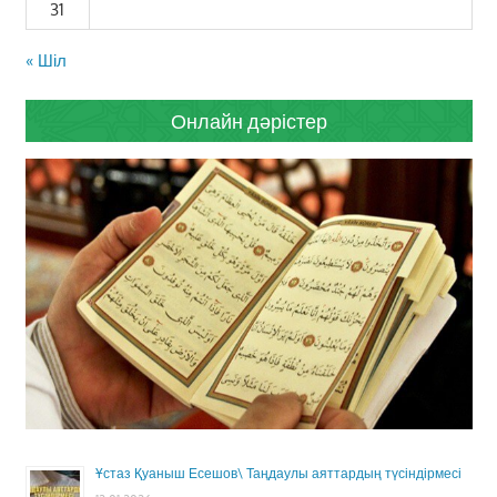
31
« Шіл
Онлайн дәрістер
Ұстаз Қуаныш Есешов\ Таңдаулы аяттардың түсіндірмесі