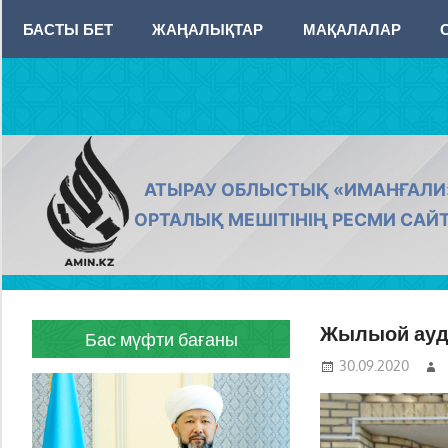
Skip
БАСТЫ БЕТ
ЖАҢАЛЫҚТАР
МАҚАЛАЛАР
to
content
AMIN.KZ
АТЫРАУ ОБЛЫСТЫҚ «ИМАНҒАЛИ
ОРТАЛЫҚ МЕШІТІНІҢ РЕСМИ САЙ
Жылыой ауд
Бас мүфти бағаны
30.09.2020