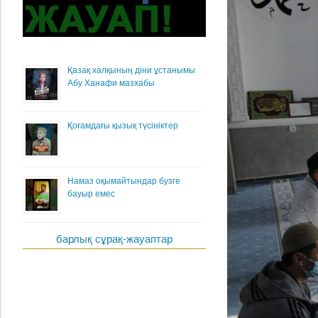
Қазақ халқының діни ұстанымы
Абу Ханафи мазхабы
Қоғамдағы қызық түсініктер
Намаз оқымайтындар бузге
бауыр емес
барлық сұрақ-жауаптар