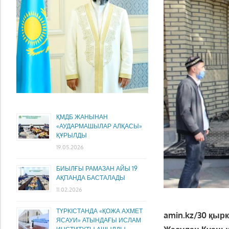
ҚМДБ ЖАНЫНАН
«АУДАРМАШЫЛАР АЛҚАСЫ»
ҚҰРЫЛДЫ
19.05.2026
БИЫЛҒЫ РАМАЗАН АЙЫ 19
АҚПАНДА БАСТАЛАДЫ
11.02.2026
ТҮРКІСТАНДА «ҚОЖА АХМЕТ
amin.kz/30 қырк
ЯСАУИ» АТЫНДАҒЫ ИСЛАМ