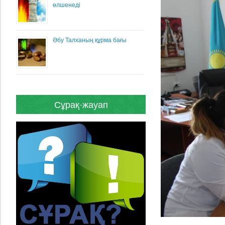
өлшенеді
Әбу Талханың құрма бағы
Сұрақ-жауап