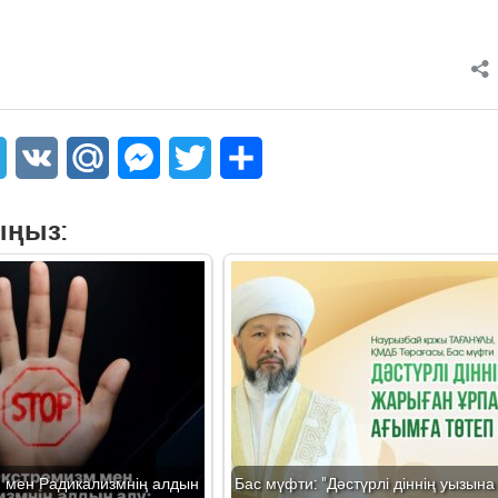
sApp
Telegram
VK
Mail.Ru
Messenger
Twitter
Share
ыңыз:
м мен Радикализмнің алдын
Бас мүфти: "Дәстүрлі діннің уызын