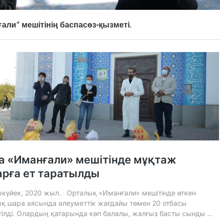
али” мешітінің баспасөз-қызметі.