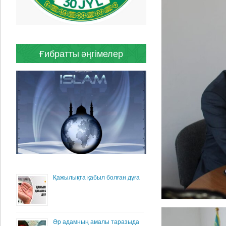
Ғибратты әңгімелер
Қажылықта қабыл болған дұға
Әр адамның амалы таразыда