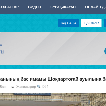
СҰХБАТТАР
ВИДЕО
СҰРАҚ-ЖАУАП
ОНЛАЙН ДӘ
Таң
04:34
Күн
06:17
»
ТЫ
анының бас имамы Шоқпартоғай ауылына 
Баян
Жаңалықтар
1094