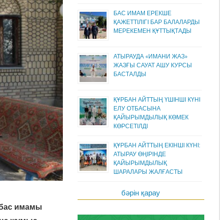
БАС ИМАМ ЕРЕКШЕ
ҚАЖЕТТІЛІГІ БАР БАЛАЛАРДЫ
МЕРЕКЕМЕН ҚҰТТЫҚТАДЫ
АТЫРАУДА «ИМАНИ ЖАЗ»
ЖАЗҒЫ САУАТ АШУ КУРСЫ
БАСТАЛДЫ
ҚҰРБАН АЙТТЫҢ ҮШІНШІ КҮНІ
ЕЛУ ОТБАСЫНА
ҚАЙЫРЫМДЫЛЫҚ КӨМЕК
КӨРСЕТІЛДІ
ҚҰРБАН АЙТТЫҢ ЕКІНШІ КҮНІ:
АТЫРАУ ӨҢІРІНДЕ
ҚАЙЫРЫМДЫЛЫҚ
ШАРАЛАРЫ ЖАЛҒАСТЫ
бәрін қарау
 бас имамы