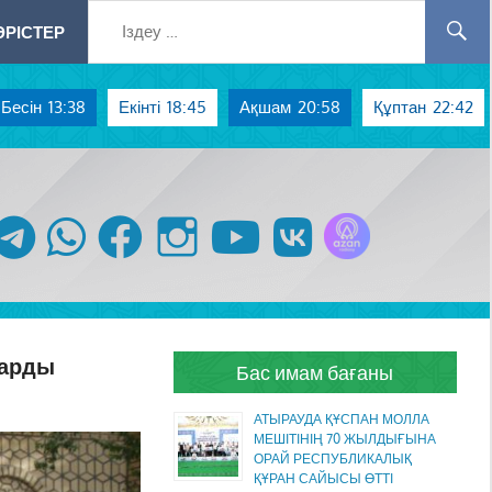
РІСТЕР
Бесін
13:38
Екінті
18:45
Ақшам
20:58
Құптан
22:42
Azan радиосы
telegram
whatsapp
facebook
instagram
youtube
vk
барды
Бас имам бағаны
АТЫРАУДА ҚҰСПАН МОЛЛА
МЕШІТІНІҢ 70 ЖЫЛДЫҒЫНА
ОРАЙ РЕСПУБЛИКАЛЫҚ
ҚҰРАН САЙЫСЫ ӨТТІ