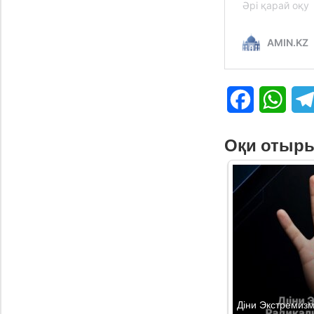
Facebook
What
Оқи отыр
Діни Экстремиз