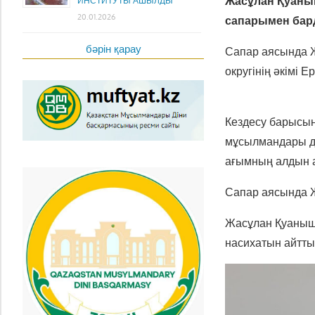
Жасұлан Қуаны
ИНСТИТУТЫ АШЫЛДЫ
20.01.2026
сапарымен бар
бәрін қарау
Сапар аясында 
округінің әкімі 
Кездесу барысын
мұсылмандары дін
ағымның алдын а
Сапар аясында 
Жасұлан Қуанышұ
насихатын айтты