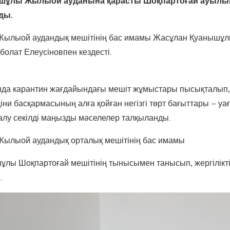
шұлы Жылыой ауданына қарасты Шоқпартоғай ауылы
ды.
Жылыой аудандық мешітінің бас имамы Жасұлан Қуанышұл
Ерболат Елеусіновпен кездесті.
да карантин жағдайындағы мешіт жұмыстары пысықталып,
и басқармасының алға қойған негізгі төрт бағыттары – уағ
лу секілді маңызды мәселелер талқыланды.
Жылыой аудандық орталық мешітінің бас имамы
лы Шоқпартоғай мешітінің тынысымен танысып, жергілікті
.