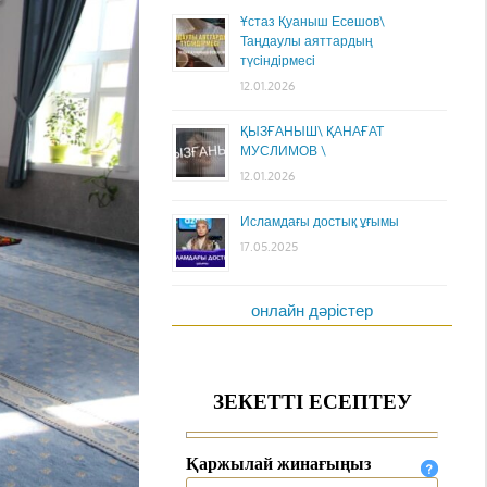
Ұстаз Қуаныш Есешов\
Таңдаулы аяттардың
түсіндірмесі
12.01.2026
ҚЫЗҒАНЫШ\ ҚАНАҒАТ
МУСЛИМОВ \
12.01.2026
Исламдағы достық ұғымы
17.05.2025
онлайн дәрістер