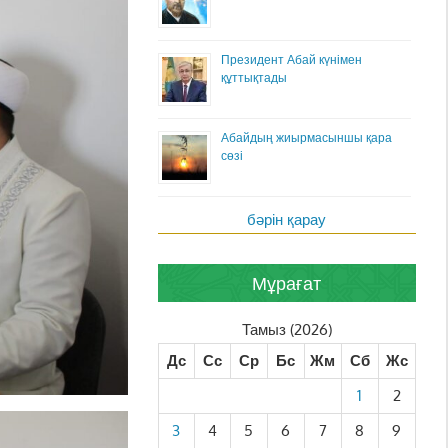
Президент Абай күнімен
құттықтады
Абайдың жиырмасыншы қара
сөзі
бәрін қарау
Мұрағат
Тамыз (2026)
Дс
Сс
Ср
Бс
Жм
Сб
Жс
1
2
3
4
5
6
7
8
9