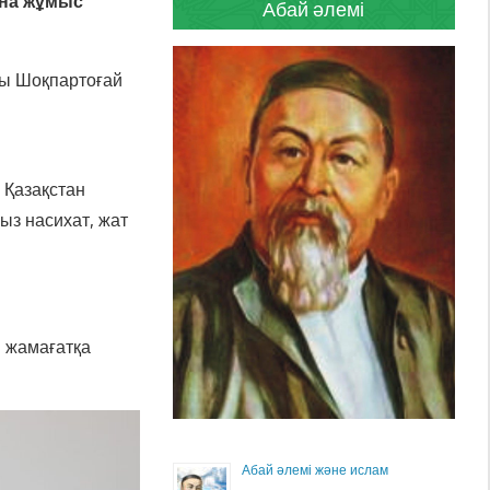
на жұмыс
Абай әлемі
ы Шоқпартоғай
 Қазақстан
ыз насихат, жат
 жамағатқа
Абай әлемі және ислам