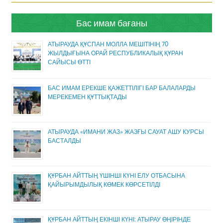
Бас имам бағаны
АТЫРАУДА ҚҰСПАН МОЛЛА МЕШІТІНІҢ 70
ЖЫЛДЫҒЫНА ОРАЙ РЕСПУБЛИКАЛЫҚ ҚҰРАН
САЙЫСЫ ӨТТІ
БАС ИМАМ ЕРЕКШЕ ҚАЖЕТТІЛІГІ БАР БАЛАЛАРДЫ
МЕРЕКЕМЕН ҚҰТТЫҚТАДЫ
АТЫРАУДА «ИМАНИ ЖАЗ» ЖАЗҒЫ САУАТ АШУ КУРСЫ
БАСТАЛДЫ
ҚҰРБАН АЙТТЫҢ ҮШІНШІ КҮНІ ЕЛУ ОТБАСЫНА
ҚАЙЫРЫМДЫЛЫҚ КӨМЕК КӨРСЕТІЛДІ
ҚҰРБАН АЙТТЫҢ ЕКІНШІ КҮНІ: АТЫРАУ ӨҢІРІНДЕ