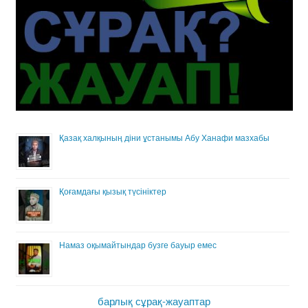
Қазақ халқының діни ұстанымы Абу Ханафи мазхабы
Қоғамдағы қызық түсініктер
Намаз оқымайтындар бузге бауыр емес
барлық сұрақ-жауаптар