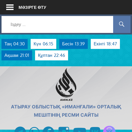
Skip
МӘЗІРГЕ ӨТУ
to
content
Таң
04:30
Күн
06:15
Бесін
13:39
Екінті
18:47
Ақшам
21:01
Құптан
22:46
AMIN.KZ
АТЫРАУ ОБЛЫСТЫҚ «ИМАНҒАЛИ» ОРТАЛЫҚ
МЕШІТІНІҢ РЕСМИ САЙТЫ
Azan радиос
telegram
whatsapp
facebook
instagram
youtube
vk