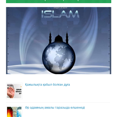
Қажылықта қабыл болған дұға
Әр адамның амалы таразыда өлшенеді