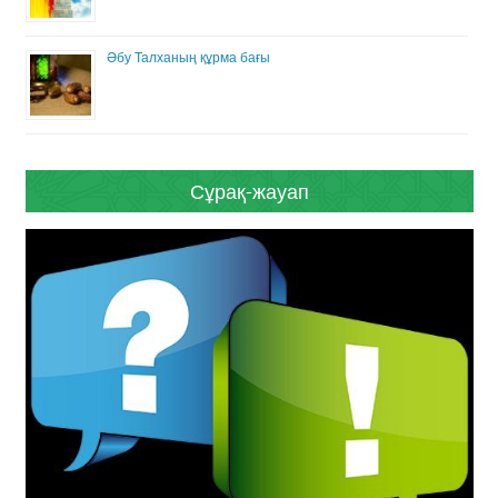
Әбу Талханың құрма бағы
Сұрақ-жауап