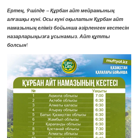
Ертең, 9 шілде – Құрбан айт мейрамының
алғашқы күні. Осы күні оқылатын Құрбан айт
намазының еліміз бойынша әзірленген кестесін
назарларыңызға ұсынамыз. Айт құтты
болсын
!