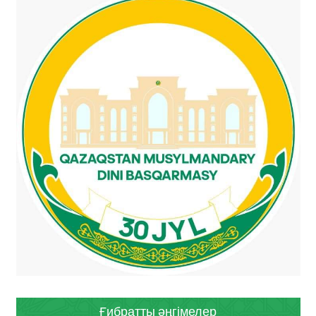
Ғибратты әңгімелер