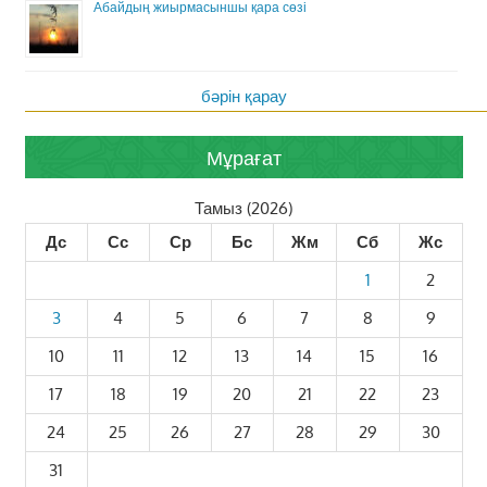
Абайдың жиырмасыншы қара сөзі
бәрін қарау
Мұрағат
Тамыз (2026)
Дс
Сс
Ср
Бс
Жм
Сб
Жс
1
2
3
4
5
6
7
8
9
10
11
12
13
14
15
16
17
18
19
20
21
22
23
24
25
26
27
28
29
30
31