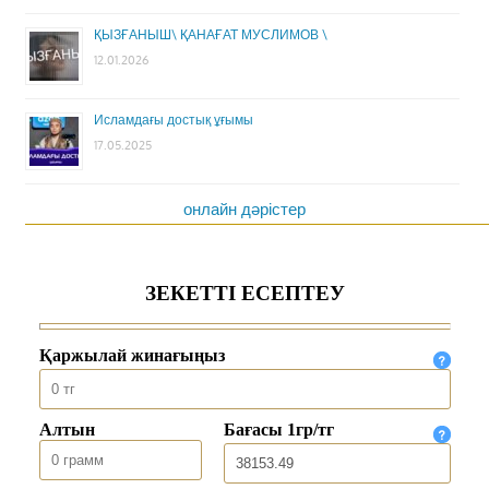
ҚЫЗҒАНЫШ\ ҚАНАҒАТ МУСЛИМОВ \
12.01.2026
Исламдағы достық ұғымы
17.05.2025
онлайн дәрістер