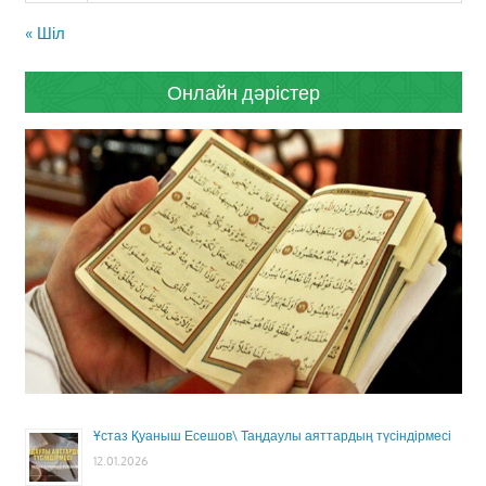
« Шіл
Онлайн дәрістер
Ұстаз Қуаныш Есешов\ Таңдаулы аяттардың түсіндірмесі
12.01.2026