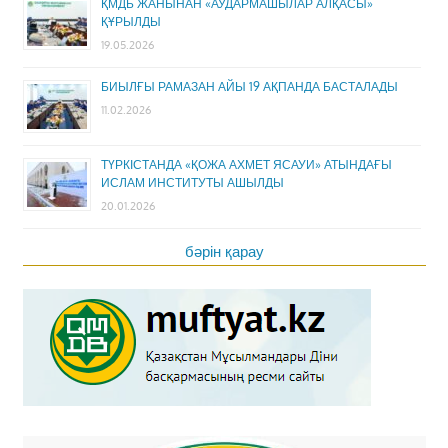
ҚМДБ ЖАНЫНАН «АУДАРМАШЫЛАР АЛҚАСЫ»
ҚҰРЫЛДЫ
19.05.2026
БИЫЛҒЫ РАМАЗАН АЙЫ 19 АҚПАНДА БАСТАЛАДЫ
11.02.2026
ТҮРКІСТАНДА «ҚОЖА АХМЕТ ЯСАУИ» АТЫНДАҒЫ
ИСЛАМ ИНСТИТУТЫ АШЫЛДЫ
20.01.2026
бәрін қарау