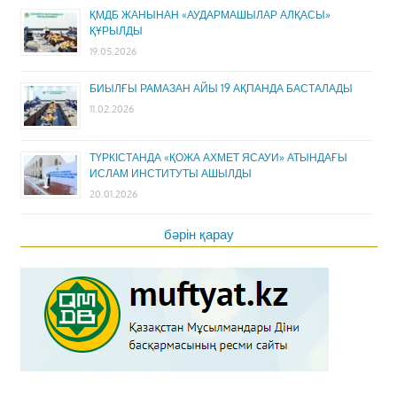
ҚМДБ ЖАНЫНАН «АУДАРМАШЫЛАР АЛҚАСЫ»
ҚҰРЫЛДЫ
19.05.2026
БИЫЛҒЫ РАМАЗАН АЙЫ 19 АҚПАНДА БАСТАЛАДЫ
11.02.2026
ТҮРКІСТАНДА «ҚОЖА АХМЕТ ЯСАУИ» АТЫНДАҒЫ
ИСЛАМ ИНСТИТУТЫ АШЫЛДЫ
20.01.2026
бәрін қарау