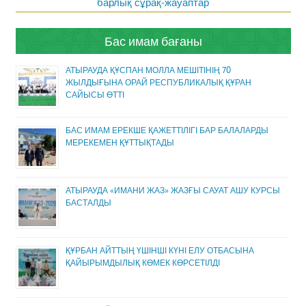
барлық сұрақ-жауаптар
Бас имам бағаны
АТЫРАУДА ҚҰСПАН МОЛЛА МЕШІТІНІҢ 70
ЖЫЛДЫҒЫНА ОРАЙ РЕСПУБЛИКАЛЫҚ ҚҰРАН
САЙЫСЫ ӨТТІ
БАС ИМАМ ЕРЕКШЕ ҚАЖЕТТІЛІГІ БАР БАЛАЛАРДЫ
МЕРЕКЕМЕН ҚҰТТЫҚТАДЫ
АТЫРАУДА «ИМАНИ ЖАЗ» ЖАЗҒЫ САУАТ АШУ КУРСЫ
БАСТАЛДЫ
ҚҰРБАН АЙТТЫҢ ҮШІНШІ КҮНІ ЕЛУ ОТБАСЫНА
ҚАЙЫРЫМДЫЛЫҚ КӨМЕК КӨРСЕТІЛДІ