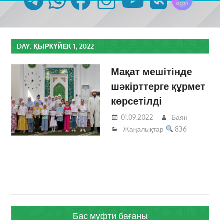
DAY:
ҚЫРКҮЙЕК 1, 2022
Мақат мешітінде
шәкірттерге құрмет
көрсетілді
01.09.2022
Баян
Жаңалықтар
836
Бас мүфти бағаны