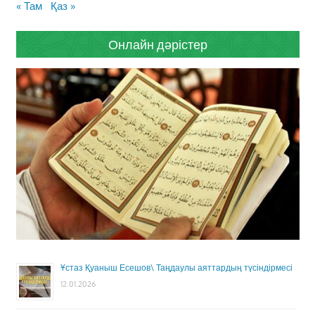
« Там
Қаз »
Онлайн дәрістер
Ұстаз Қуаныш Есешов\ Таңдаулы аяттардың түсіндірмесі
12.01.2026