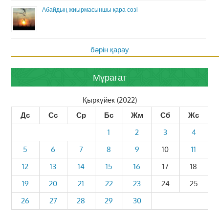
Абайдың жиырмасыншы қара сөзі
бәрін қарау
Мұрағат
Қыркүйек (2022)
Дс
Сс
Ср
Бс
Жм
Сб
Жс
1
2
3
4
5
6
7
8
9
10
11
12
13
14
15
16
17
18
19
20
21
22
23
24
25
26
27
28
29
30