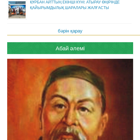
ҚҰРБАН АЙТТЫҢ ЕКІНШІ КҮНІ: АТЫРАУ ӨҢІРІНДЕ
ҚАЙЫРЫМДЫЛЫҚ ШАРАЛАРЫ ЖАЛҒАСТЫ
бәрін қарау
Абай әлемі