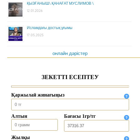
ҚЫЗҒАНЫШ\ ҚАНАҒАТ МУСЛИМОВ \
12.01.2026
Исламдағы достық ұғымы
17.05.2025
онлайн дәрістер