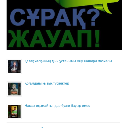
Қазақ халқының діни ұстанымы Абу Ханафи мазхабы
Қоғамдағы қызық түсініктер
Намаз оқымайтындар бузге бауыр емес