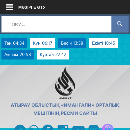
Skip
МӘЗІРГЕ ӨТУ
to
content
Таң
04:34
Күн
06:17
Бесін
13:38
Екінті
18:45
Ақшам
20:58
Құптан
22:42
AMIN.KZ
АТЫРАУ ОБЛЫСТЫҚ «ИМАНҒАЛИ» ОРТАЛЫҚ
МЕШІТІНІҢ РЕСМИ САЙТЫ
Azan радиос
telegram
whatsapp
facebook
instagram
youtube
vk