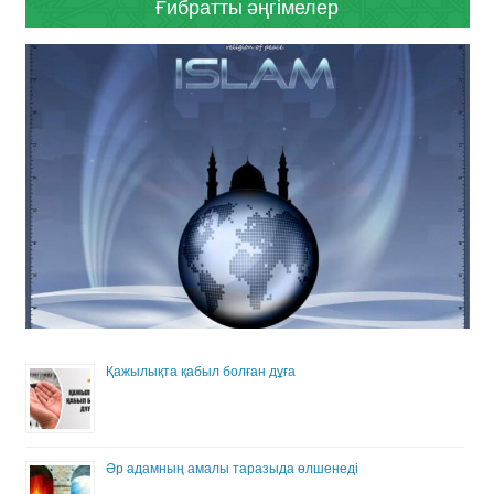
Ғибратты әңгімелер
Қажылықта қабыл болған дұға
Әр адамның амалы таразыда өлшенеді