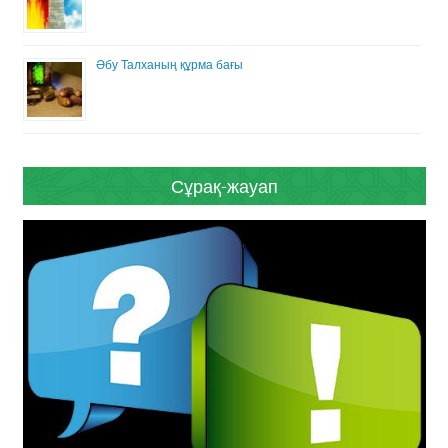
Әбу Талханың құрма бағы
Сұрақ-жауап