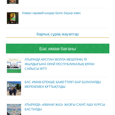
Намаз оқымайтындар бузге бауыр емес
барлық сұрақ-жауаптар
Бас имам бағаны
АТЫРАУДА ҚҰСПАН МОЛЛА МЕШІТІНІҢ 70
ЖЫЛДЫҒЫНА ОРАЙ РЕСПУБЛИКАЛЫҚ ҚҰРАН
САЙЫСЫ ӨТТІ
БАС ИМАМ ЕРЕКШЕ ҚАЖЕТТІЛІГІ БАР БАЛАЛАРДЫ
МЕРЕКЕМЕН ҚҰТТЫҚТАДЫ
АТЫРАУДА «ИМАНИ ЖАЗ» ЖАЗҒЫ САУАТ АШУ КУРСЫ
БАСТАЛДЫ