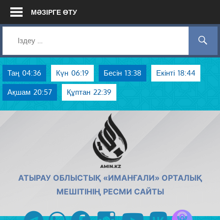
Skip
МӘЗІРГЕ ӨТУ
to
content
Таң
04:36
Күн
06:19
Бесін
13:38
Екінті
18:44
Ақшам
20:57
Құптан
22:39
AMIN.KZ
АТЫРАУ ОБЛЫСТЫҚ «ИМАНҒАЛИ» ОРТАЛЫҚ
МЕШІТІНІҢ РЕСМИ САЙТЫ
Azan радиос
telegram
whatsapp
facebook
instagram
youtube
vk