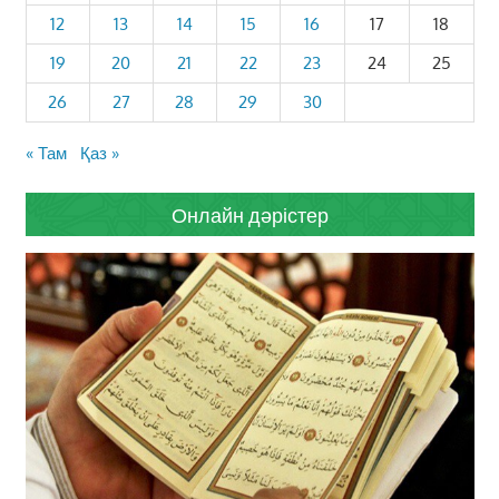
12
13
14
15
16
17
18
19
20
21
22
23
24
25
26
27
28
29
30
« Там
Қаз »
Онлайн дәрістер