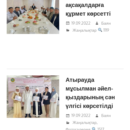
ақсақалдарға
құрмет көрсетті
19.09.2022
Баян
Жаңалықтар
1119
Атырауда
мұсылман әйел-
қыздарының сән
үлгісі көрсетілді
19.09.2022
Баян
Жаңалықтар
,
Фотогалерея
1517