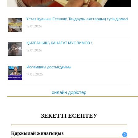
Ұстаз Қуаныш Есешов\ Таңдаулы аяттардың түсіндірмесі
12.01.2026
ҚЫЗҒАНЫШ\ ҚАНАҒАТ МУСЛИМОВ \
12.01.2026
Исламдағы достық ұғымы
17.05.2025
онлайн дәрістер