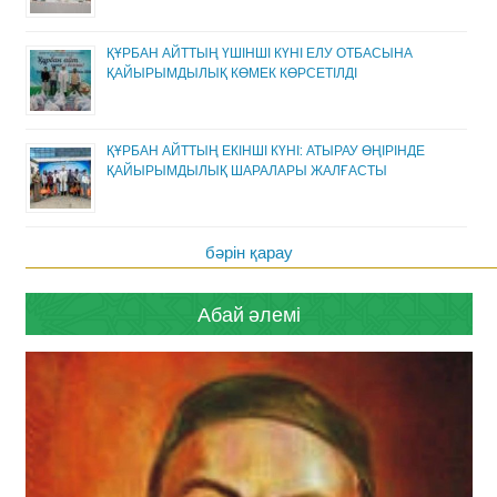
ҚҰРБАН АЙТТЫҢ ҮШІНШІ КҮНІ ЕЛУ ОТБАСЫНА
ҚАЙЫРЫМДЫЛЫҚ КӨМЕК КӨРСЕТІЛДІ
ҚҰРБАН АЙТТЫҢ ЕКІНШІ КҮНІ: АТЫРАУ ӨҢІРІНДЕ
ҚАЙЫРЫМДЫЛЫҚ ШАРАЛАРЫ ЖАЛҒАСТЫ
бәрін қарау
Абай әлемі