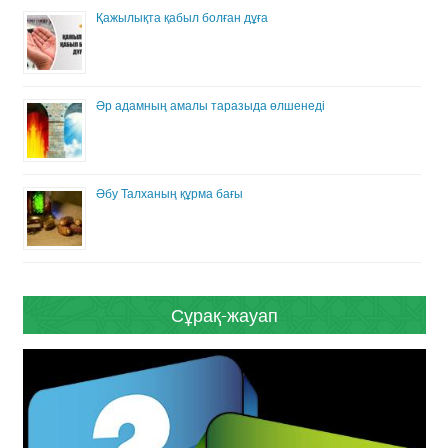
Қажылықта қабыл болған дұға
Әр адамның амалы таразыда өлшенеді
Әбу Талханың құрма бағы
Сұрақ-жауап