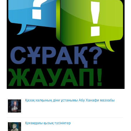
Қазақ халқының діни ұстанымы Абу Ханафи мазхабы
Қоғамдағы қызық түсініктер