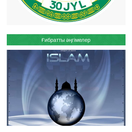
Ғибратты әңгімелер