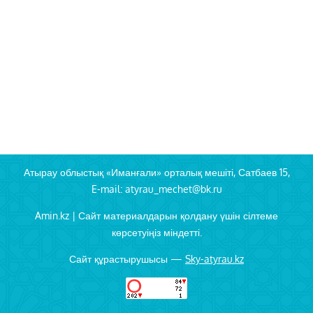
Атырау облыстық «Иманғали» орталық мешіті, Сатбаев 15,
E-mail: atyrau_mechet@bk.ru
Amin.kz | Сайт материалдарын қолдану үшін сілтеме
көрсетуіңіз міндетті.
Сайт құрастырушысы —
Sky-atyrau.kz