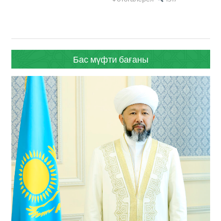
Бас мүфти бағаны