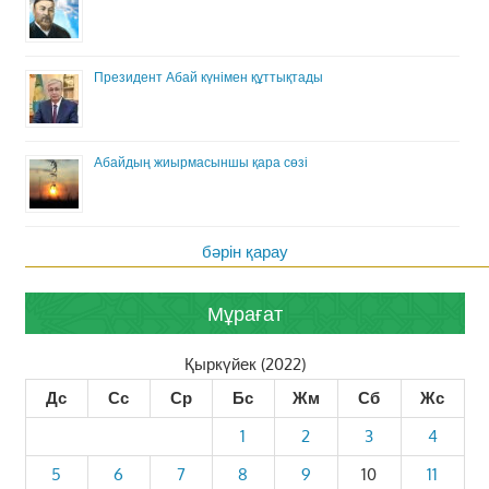
Президент Абай күнімен құттықтады
Абайдың жиырмасыншы қара сөзі
бәрін қарау
Мұрағат
Қыркүйек (2022)
Дс
Сс
Ср
Бс
Жм
Сб
Жс
1
2
3
4
5
6
7
8
9
10
11