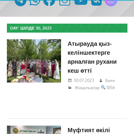
DAY:
ШІЛДЕ 30, 2023
Атырауда қыз-
келіншектерге
арналған рухани
кеш өтті
30.07.2023
Баян
Жаңалықтар
1056
Мүфтият өкілі