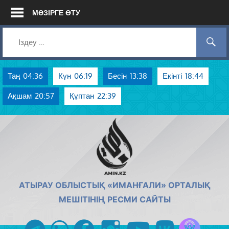
Skip
МӘЗІРГЕ ӨТУ
to
content
Таң
04:36
Күн
06:19
Бесін
13:38
Екінті
18:44
Ақшам
20:57
Құптан
22:39
AMIN.KZ
АТЫРАУ ОБЛЫСТЫҚ «ИМАНҒАЛИ» ОРТАЛЫҚ
МЕШІТІНІҢ РЕСМИ САЙТЫ
Azan радиос
telegram
whatsapp
facebook
instagram
youtube
vk