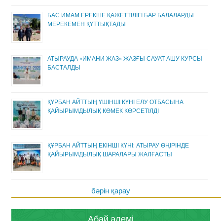
БАС ИМАМ ЕРЕКШЕ ҚАЖЕТТІЛІГІ БАР БАЛАЛАРДЫ
МЕРЕКЕМЕН ҚҰТТЫҚТАДЫ
АТЫРАУДА «ИМАНИ ЖАЗ» ЖАЗҒЫ САУАТ АШУ КУРСЫ
БАСТАЛДЫ
ҚҰРБАН АЙТТЫҢ ҮШІНШІ КҮНІ ЕЛУ ОТБАСЫНА
ҚАЙЫРЫМДЫЛЫҚ КӨМЕК КӨРСЕТІЛДІ
ҚҰРБАН АЙТТЫҢ ЕКІНШІ КҮНІ: АТЫРАУ ӨҢІРІНДЕ
ҚАЙЫРЫМДЫЛЫҚ ШАРАЛАРЫ ЖАЛҒАСТЫ
бәрін қарау
Абай әлемі