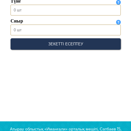
Атырау облыстық «Иманғали» орталық мешіті, Сатбаев 15,