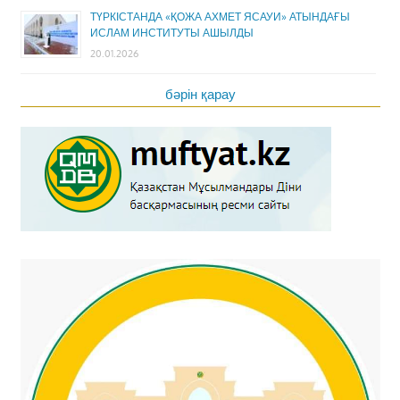
ТҮРКІСТАНДА «ҚОЖА АХМЕТ ЯСАУИ» АТЫНДАҒЫ
ИСЛАМ ИНСТИТУТЫ АШЫЛДЫ
20.01.2026
бәрін қарау