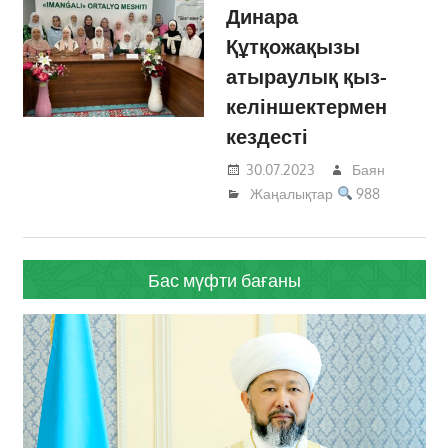
Динара
Құтқожақызы
атыраулық қыз-
келіншектермен
кездесті
30.07.2023
Баян
Жаңалықтар
988
Бас мүфти бағаны