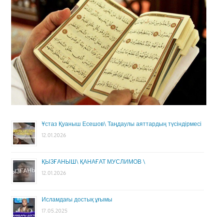
Ұстаз Қуаныш Есешов\ Таңдаулы аяттардың түсіндірмесі
12.01.2026
ҚЫЗҒАНЫШ\ ҚАНАҒАТ МУСЛИМОВ \
12.01.2026
Исламдағы достық ұғымы
17.05.2025