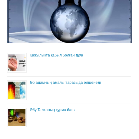
Қажылықта қабыл болған дұға
Әр адамның амалы таразыда өлшенеді
Әбу Талханың құрма бағы