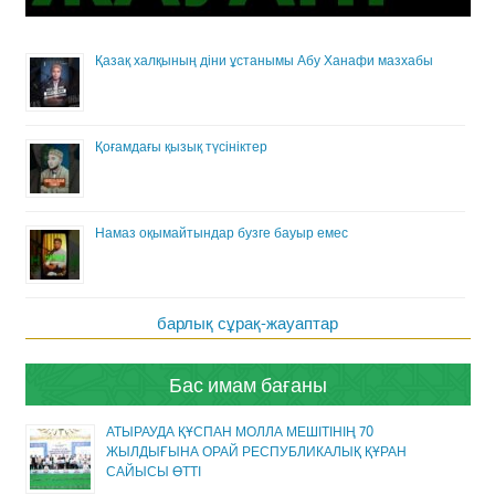
Қазақ халқының діни ұстанымы Абу Ханафи мазхабы
Қоғамдағы қызық түсініктер
Намаз оқымайтындар бузге бауыр емес
барлық сұрақ-жауаптар
Бас имам бағаны
АТЫРАУДА ҚҰСПАН МОЛЛА МЕШІТІНІҢ 70
ЖЫЛДЫҒЫНА ОРАЙ РЕСПУБЛИКАЛЫҚ ҚҰРАН
САЙЫСЫ ӨТТІ