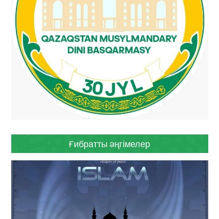
Ғибратты әңгімелер