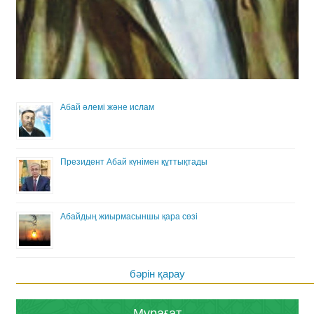
Абай әлемі және ислам
Президент Абай күнімен құттықтады
Абайдың жиырмасыншы қара сөзі
бәрін қарау
Мұрағат