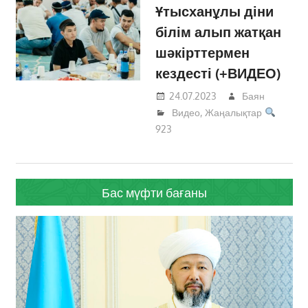
Ұтысханұлы діни
білім алып жатқан
шәкірттермен
кездесті (+ВИДЕО)
24.07.2023
Баян
Видео
,
Жаңалықтар
923
Бас мүфти бағаны