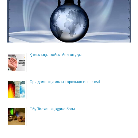
Қажылықта қабыл болған дұға
Әр адамның амалы таразыда өлшенеді
Әбу Талханың құрма бағы