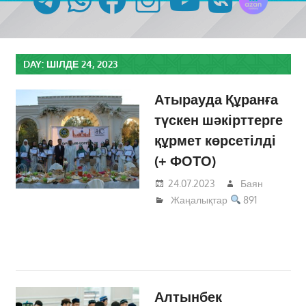
DAY:
ШІЛДЕ 24, 2023
Атырауда Құранға
түскен шәкірттерге
құрмет көрсетілді
(+ ФОТО)
24.07.2023
Баян
Жаңалықтар
891
Алтынбек