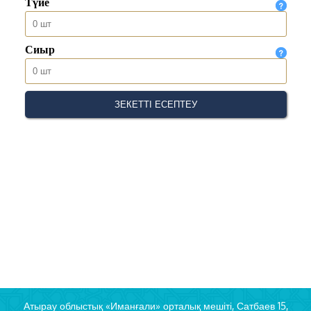
Атырау облыстық «Иманғали» орталық мешіті, Сатбаев 15,