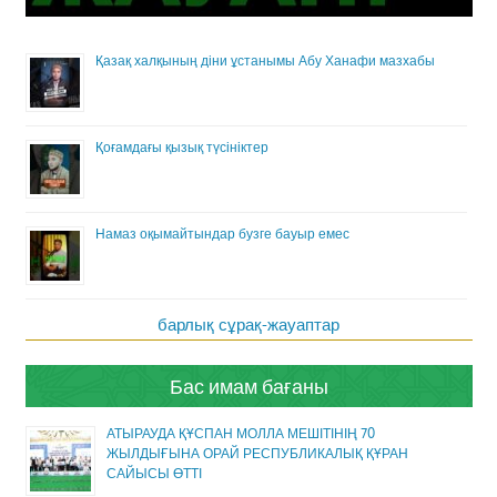
Қазақ халқының діни ұстанымы Абу Ханафи мазхабы
Қоғамдағы қызық түсініктер
Намаз оқымайтындар бузге бауыр емес
барлық сұрақ-жауаптар
Бас имам бағаны
АТЫРАУДА ҚҰСПАН МОЛЛА МЕШІТІНІҢ 70
ЖЫЛДЫҒЫНА ОРАЙ РЕСПУБЛИКАЛЫҚ ҚҰРАН
САЙЫСЫ ӨТТІ