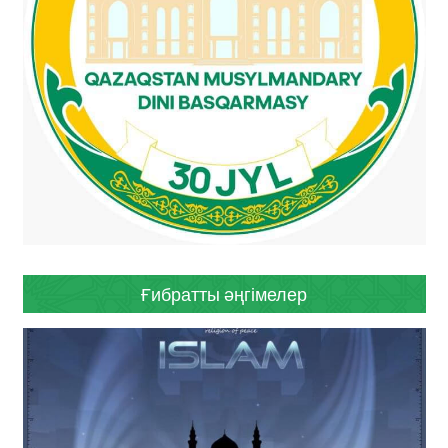
Ғибратты әңгімелер