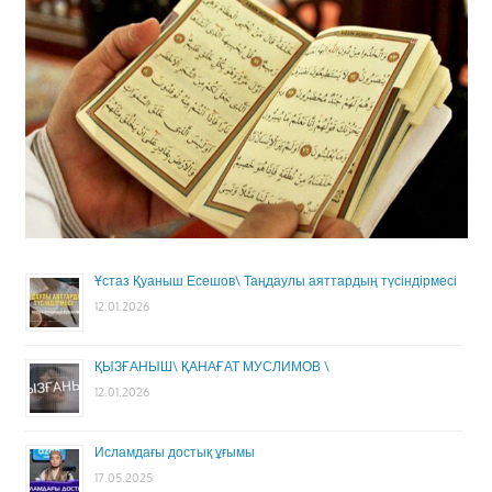
Ұстаз Қуаныш Есешов\ Таңдаулы аяттардың түсіндірмесі
12.01.2026
ҚЫЗҒАНЫШ\ ҚАНАҒАТ МУСЛИМОВ \
12.01.2026
Исламдағы достық ұғымы
17.05.2025