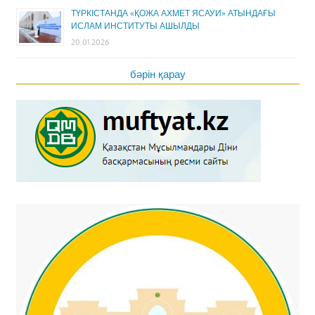
ТҮРКІСТАНДА «ҚОЖА АХМЕТ ЯСАУИ» АТЫНДАҒЫ
ИСЛАМ ИНСТИТУТЫ АШЫЛДЫ
20.01.2026
бәрін қарау