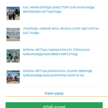
БАС ИМАМ ЕРЕКШЕ ҚАЖЕТТІЛІГІ БАР БАЛАЛАРДЫ
МЕРЕКЕМЕН ҚҰТТЫҚТАДЫ
АТЫРАУДА «ИМАНИ ЖАЗ» ЖАЗҒЫ САУАТ АШУ КУРСЫ
БАСТАЛДЫ
ҚҰРБАН АЙТТЫҢ ҮШІНШІ КҮНІ ЕЛУ ОТБАСЫНА
ҚАЙЫРЫМДЫЛЫҚ КӨМЕК КӨРСЕТІЛДІ
ҚҰРБАН АЙТТЫҢ ЕКІНШІ КҮНІ: АТЫРАУ ӨҢІРІНДЕ
ҚАЙЫРЫМДЫЛЫҚ ШАРАЛАРЫ ЖАЛҒАСТЫ
бәрін қарау
Абай әлемі