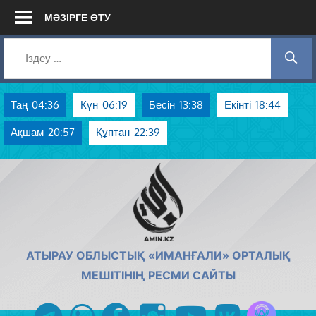
Skip
МӘЗІРГЕ ӨТУ
to
content
Таң
04:36
Күн
06:19
Бесін
13:38
Екінті
18:44
Ақшам
20:57
Құптан
22:39
AMIN.KZ
АТЫРАУ ОБЛЫСТЫҚ «ИМАНҒАЛИ» ОРТАЛЫҚ
МЕШІТІНІҢ РЕСМИ САЙТЫ
Azan радиос
telegram
whatsapp
facebook
instagram
youtube
vk