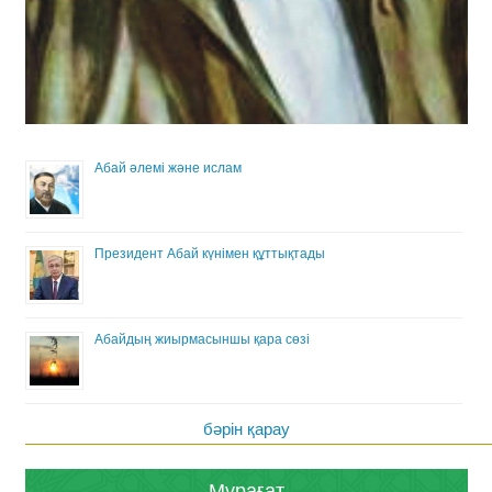
Абай әлемі және ислам
Президент Абай күнімен құттықтады
Абайдың жиырмасыншы қара сөзі
бәрін қарау
Мұрағат