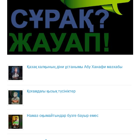
Қазақ халқының діни ұстанымы Абу Ханафи мазхабы
Қоғамдағы қызық түсініктер
Намаз оқымайтындар бузге бауыр емес