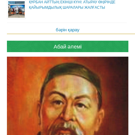
ҚҰРБАН АЙТТЫҢ ЕКІНШІ КҮНІ: АТЫРАУ ӨҢІРІНДЕ
ҚАЙЫРЫМДЫЛЫҚ ШАРАЛАРЫ ЖАЛҒАСТЫ
бәрін қарау
Абай әлемі