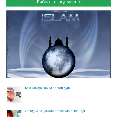
Ғибратты әңгімелер
Қажылықта қабыл болған дұға
Әр адамның амалы таразыда өлшенеді