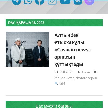
DAY:
ҚАРАША 18, 2023
Алтынбек
Ұтысханұлы
«Caspian news»
арнасын
құттықтады
18.11.2023
Баян
Жаңалықтар
,
Фотогалерея
964
Бас мүфти бағаны