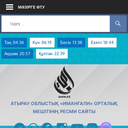
Skip
МӘЗІРГЕ ӨТУ
to
content
Таң
04:36
Күн
06:19
Бесін
13:38
Екінті
18:44
Ақшам
20:57
Құптан
22:39
AMIN.KZ
АТЫРАУ ОБЛЫСТЫҚ «ИМАНҒАЛИ» ОРТАЛЫҚ
МЕШІТІНІҢ РЕСМИ САЙТЫ
Azan радиос
telegram
whatsapp
facebook
instagram
youtube
vk