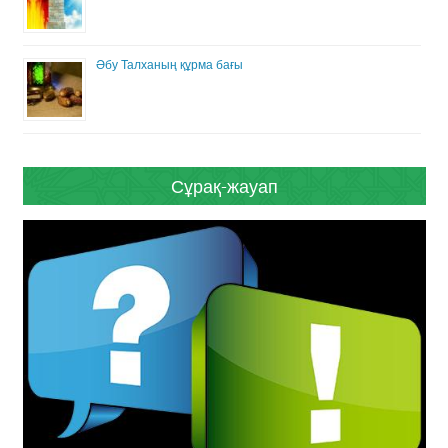
Әбу Талханың құрма бағы
Сұрақ-жауап