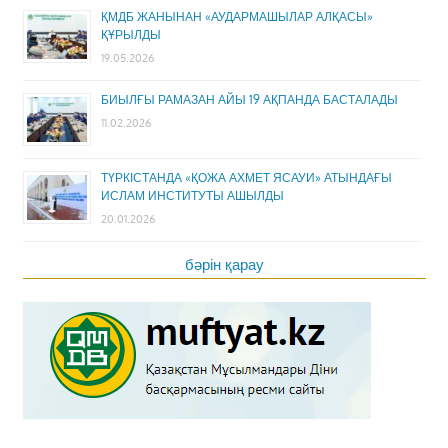
ҚМДБ ЖАНЫНАН «АУДАРМАШЫЛАР АЛҚАСЫ»
ҚҰРЫЛДЫ
19.05.2026
БИЫЛҒЫ РАМАЗАН АЙЫ 19 АҚПАНДА БАСТАЛАДЫ
11.02.2026
ТҮРКІСТАНДА «ҚОЖА АХМЕТ ЯСАУИ» АТЫНДАҒЫ
ИСЛАМ ИНСТИТУТЫ АШЫЛДЫ
20.01.2026
бәрін қарау