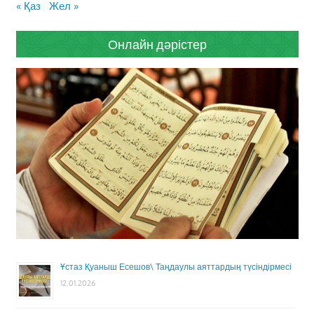
« Қаз
Жел »
Онлайн дәрістер
Ұстаз Қуаныш Есешов\ Таңдаулы аяттардың түсіндірмесі
12.01.2026