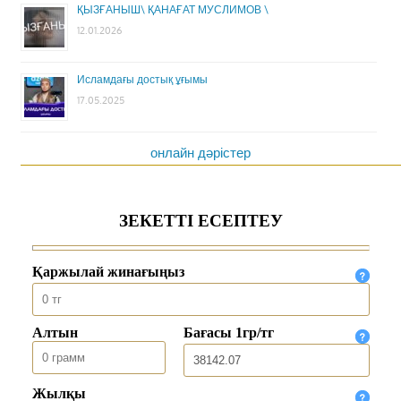
ҚЫЗҒАНЫШ\ ҚАНАҒАТ МУСЛИМОВ \
12.01.2026
Исламдағы достық ұғымы
17.05.2025
онлайн дәрістер