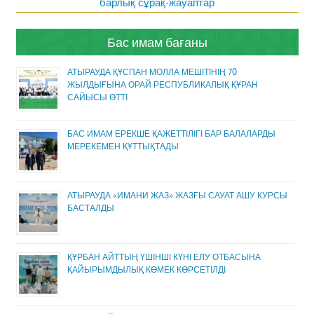
барлық сұрақ-жауаптар
Бас имам бағаны
АТЫРАУДА ҚҰСПАН МОЛЛА МЕШІТІНІҢ 70
ЖЫЛДЫҒЫНА ОРАЙ РЕСПУБЛИКАЛЫҚ ҚҰРАН
САЙЫСЫ ӨТТІ
БАС ИМАМ ЕРЕКШЕ ҚАЖЕТТІЛІГІ БАР БАЛАЛАРДЫ
МЕРЕКЕМЕН ҚҰТТЫҚТАДЫ
АТЫРАУДА «ИМАНИ ЖАЗ» ЖАЗҒЫ САУАТ АШУ КУРСЫ
БАСТАЛДЫ
ҚҰРБАН АЙТТЫҢ ҮШІНШІ КҮНІ ЕЛУ ОТБАСЫНА
ҚАЙЫРЫМДЫЛЫҚ КӨМЕК КӨРСЕТІЛДІ