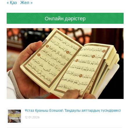
« Қаз
Жел »
Онлайн дәрістер
Ұстаз Қуаныш Есешов\ Таңдаулы аяттардың түсіндірмесі
12.01.2026