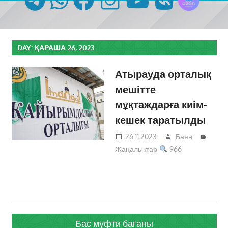
DAY:
ҚАРАША 26, 2023
Атырауда орталық
мешітте
мұқтаждарға киім-
кешек таратылды
26.11.2023
Баян
Жаңалықтар
966
Бас мүфти бағаны