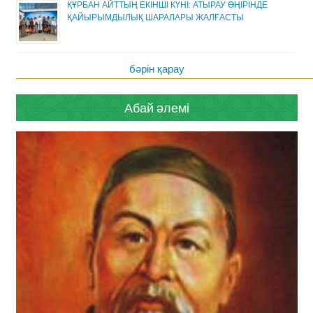
ҚҰРБАН АЙТТЫҢ ЕКІНШІ КҮНІ: АТЫРАУ ӨҢІРІНДЕ
ҚАЙЫРЫМДЫЛЫҚ ШАРАЛАРЫ ЖАЛҒАСТЫ
бәрін қарау
Абай әлемі