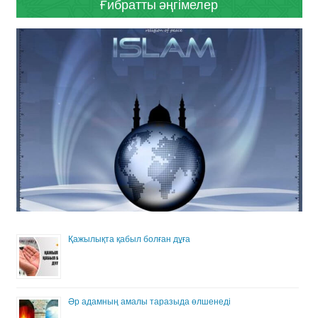
Ғибратты әңгімелер
Қажылықта қабыл болған дұға
Әр адамның амалы таразыда өлшенеді