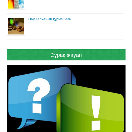
Әбу Талханың құрма бағы
Сұрақ-жауап