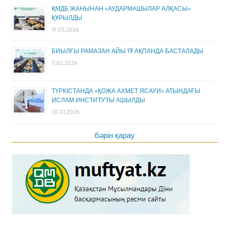
ҚМДБ ЖАНЫНАН «АУДАРМАШЫЛАР АЛҚАСЫ»
ҚҰРЫЛДЫ
19.05.2026
БИЫЛҒЫ РАМАЗАН АЙЫ 19 АҚПАНДА БАСТАЛАДЫ
11.02.2026
ТҮРКІСТАНДА «ҚОЖА АХМЕТ ЯСАУИ» АТЫНДАҒЫ
ИСЛАМ ИНСТИТУТЫ АШЫЛДЫ
20.01.2026
бәрін қарау