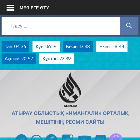
Skip
МӘЗІРГЕ ӨТУ
to
content
Таң
04:36
Күн
06:19
Бесін
13:38
Екінті
18:44
Ақшам
20:57
Құптан
22:39
AMIN.KZ
АТЫРАУ ОБЛЫСТЫҚ «ИМАНҒАЛИ» ОРТАЛЫҚ
МЕШІТІНІҢ РЕСМИ САЙТЫ
Azan радиос
telegram
whatsapp
facebook
instagram
youtube
vk