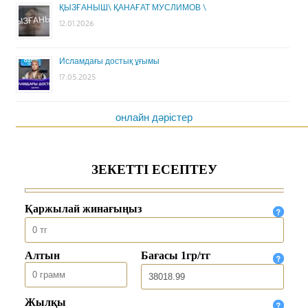
ҚЫЗҒАНЫШ\ ҚАНАҒАТ МУСЛИМОВ \
12.01.2026
Исламдағы достық ұғымы
17.05.2025
онлайн дәрістер