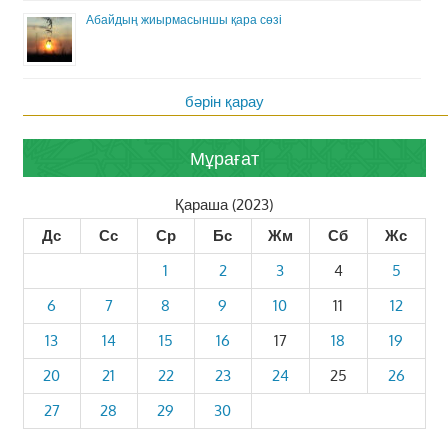
Абайдың жиырмасыншы қара сөзі
бәрін қарау
Мұрағат
Қараша (2023)
Дс
Сс
Ср
Бс
Жм
Сб
Жс
1
2
3
4
5
6
7
8
9
10
11
12
13
14
15
16
17
18
19
20
21
22
23
24
25
26
27
28
29
30