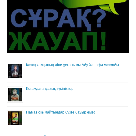
Қазақ халқының діни ұстанымы Абу Ханафи мазхабы
Қоғамдағы қызық түсініктер
Намаз оқымайтындар бузге бауыр емес