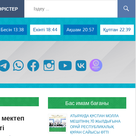
РІСТЕР
Бесін
13:38
Екінті
18:44
Ақшам
20:57
Құптан
22:39
Azan радиосы
telegram
whatsapp
facebook
instagram
youtube
vk
Бас имам бағаны
 мектеп
АТЫРАУДА ҚҰСПАН МОЛЛА
МЕШІТІНІҢ 70 ЖЫЛДЫҒЫНА
ті
ОРАЙ РЕСПУБЛИКАЛЫҚ
ҚҰРАН САЙЫСЫ ӨТТІ