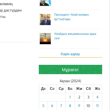
лімінің
ді дәстүрден
Президент Абай күнімен
тты.
құттықтады
Абайдың жиырмасыншы қара
сөзі
бәрін қарау
Мұрағат
Ақпан (2024)
Дс
Сс
Ср
Бс
Жм
Сб
Жс
1
2
3
4
5
6
7
8
9
10
11