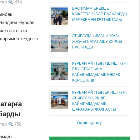
тар
834
БАС ИМАМ ЕРЕКШЕ
ынбек
ҚАЖЕТТІЛІГІ БАР БАЛАЛАРДЫ
МЕРЕКЕМЕН ҚҰТТЫҚТАДЫ
ғындағы Нұрсая
ектепте ата-
АТЫРАУДА «ИМАНИ ЖАЗ»
арымен кездесті.
ЖАЗҒЫ САУАТ АШУ КУРСЫ
БАСТАЛДЫ
ҚҰРБАН АЙТТЫҢ ҮШІНШІ КҮНІ
ЕЛУ ОТБАСЫНА
ҚАЙЫРЫМДЫЛЫҚ КӨМЕК
КӨРСЕТІЛДІ
ҚҰРБАН АЙТТЫҢ ЕКІНШІ КҮНІ:
АТЫРАУ ӨҢІРІНДЕ
Катарға
ҚАЙЫРЫМДЫЛЫҚ
ШАРАЛАРЫ ЖАЛҒАСТЫ
 барды
бәрін қарау
тар
758
Хамад»