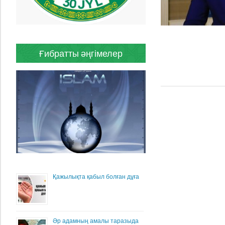
Ғибратты әңгімелер
Қажылықта қабыл болған дұға
Әр адамның амалы таразыда