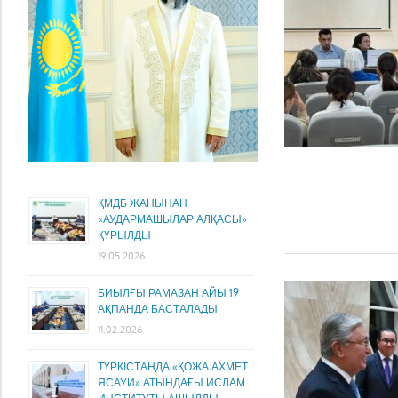
ҚМДБ ЖАНЫНАН
«АУДАРМАШЫЛАР АЛҚАСЫ»
ҚҰРЫЛДЫ
19.05.2026
БИЫЛҒЫ РАМАЗАН АЙЫ 19
АҚПАНДА БАСТАЛАДЫ
11.02.2026
ТҮРКІСТАНДА «ҚОЖА АХМЕТ
ЯСАУИ» АТЫНДАҒЫ ИСЛАМ