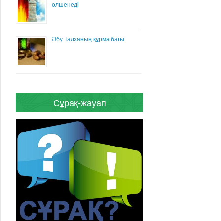
өлшенеді
Әбу Талханың құрма бағы
Сұрақ-жауап