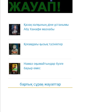
Қазақ халқының діни ұстанымы
Абу Ханафи мазхабы
Қоғамдағы қызық түсініктер
Намаз оқымайтындар бузге
бауыр емес
барлық сұрақ-жауаптар