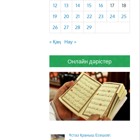
12
13
14
15
16
17
18
19
20
21
22
23
24
25
26
27
28
29
« Қаң
Нау »
Онлайн дәрістер
Ұстаз Қуаныш Есешов\