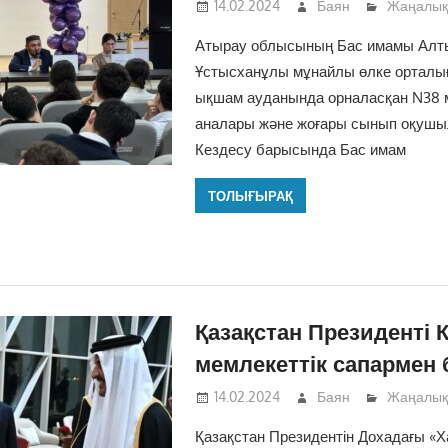
14.02.2024
Баян
Жаңалық
Атырау облысының Бас имамы Алт
Ұстысханұлы мұнайлы өлке орталы
ықшам ауданында орналасқан N38 м
аналары және жоғары сынып оқушыл
Кездесу барысында Бас имам
ТОЛЫҒЫРАҚ
Қазақстан Президенті 
мемлекеттік сапармен
14.02.2024
Баян
Жаңалық
Қазақстан Президентін Дохадағы «