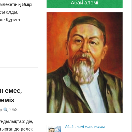
Абай әлемі
лекетінің Әмірі
сы алды.
нде Құрмет
н емес,
еміз
р
1068
ұндылықтар: дін,
Абай әлемі және ислам
тырған дөңгелек