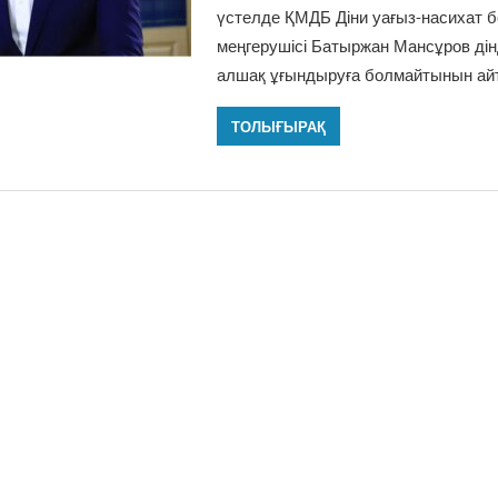
үстелде ҚМДБ Діни уағыз-насихат бө
меңгерушісі Батыржан Мансұров дін
алшақ ұғындыруға болмайтынын ай
ТОЛЫҒЫРАҚ