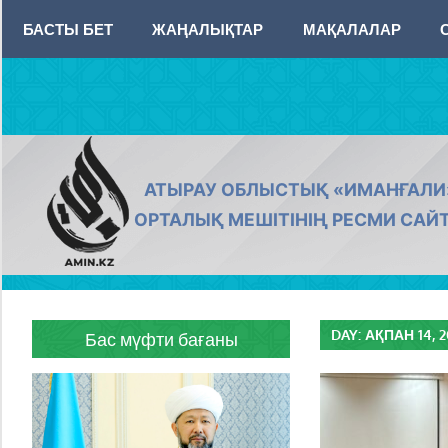
Skip
БАСТЫ БЕТ
ЖАҢАЛЫҚТАР
МАҚАЛАЛАР
to
content
AMIN.KZ
АТЫРАУ ОБЛЫСТЫҚ «ИМАНҒАЛИ
ОРТАЛЫҚ МЕШІТІНІҢ РЕСМИ САЙ
DAY:
АҚПАН 14, 
Бас мүфти бағаны