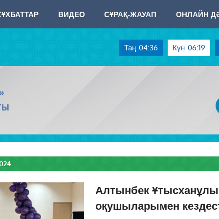
СҰХБАТТАР
ВИДЕО
СҰРАҚ-ЖАУАП
ОНЛАЙН ДӘ
Таң
04:36
Күн
06:19
»
ТЫ
2024
Алтынбек Ұтысханұлы
оқушыларымен кездес