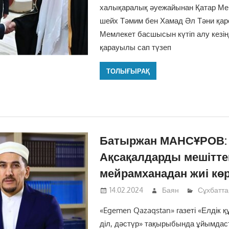
халықаралық әуежайынан Қатар Мем
шейх Тәмим бен Хамад Әл Тәни қар
Мемлекет басшысын күтіп алу кезі
қарауылы сап түзеп
ТОЛЫҒЫРАҚ
Батыржан МАНСҰРОВ:
Ақсақалдарды мешітте
мейрамханадан жиі көр
14.02.2024
Баян
Сұхбатта
«Egemen Qazaqstan» газеті «Елдік қ
діл, дәстүр» тақырыбында ұйымдас