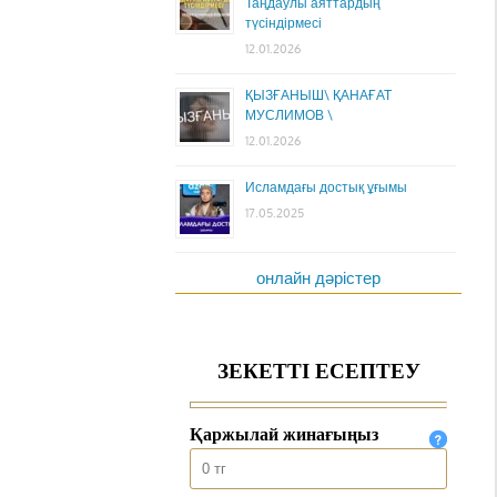
Таңдаулы аяттардың
түсіндірмесі
12.01.2026
ҚЫЗҒАНЫШ\ ҚАНАҒАТ
МУСЛИМОВ \
12.01.2026
Исламдағы достық ұғымы
17.05.2025
онлайн дәрістер