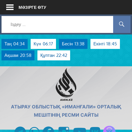
Skip
МӘЗІРГЕ ӨТУ
to
content
Таң
04:34
Күн
06:17
Бесін
13:38
Екінті
18:45
Ақшам
20:58
Құптан
22:42
AMIN.KZ
АТЫРАУ ОБЛЫСТЫҚ «ИМАНҒАЛИ» ОРТАЛЫҚ
МЕШІТІНІҢ РЕСМИ САЙТЫ
Azan радиос
telegram
whatsapp
facebook
instagram
youtube
vk