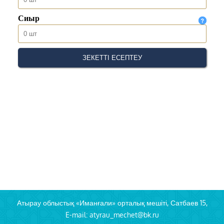
Атырау облыстық «Иманғали» орталық мешіті, Сатбаев 15,
E-mail: atyrau_mechet@bk.ru