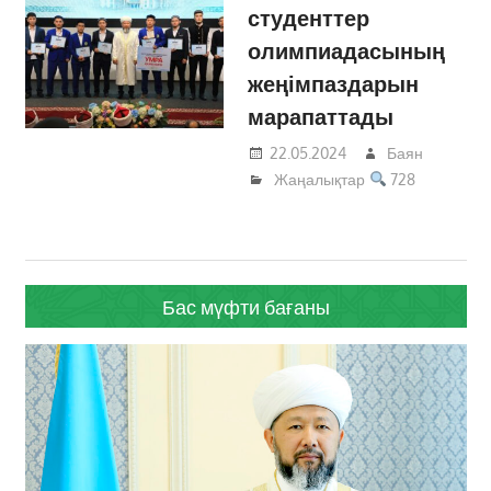
студенттер
олимпиадасының
жеңімпаздарын
марапаттады
22.05.2024
Баян
Жаңалықтар
728
Бас мүфти бағаны