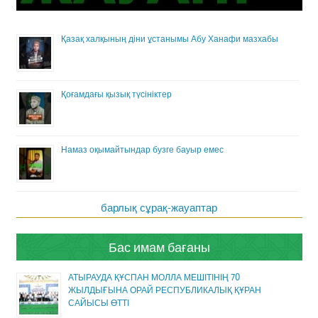
Қазақ халқының діни ұстанымы Абу Ханафи мазхабы
Қоғамдағы қызық түсініктер
Намаз оқымайтындар бузге бауыр емес
барлық сұрақ-жауаптар
Бас имам бағаны
АТЫРАУДА ҚҰСПАН МОЛЛА МЕШІТІНІҢ 70
ЖЫЛДЫҒЫНА ОРАЙ РЕСПУБЛИКАЛЫҚ ҚҰРАН
САЙЫСЫ ӨТТІ