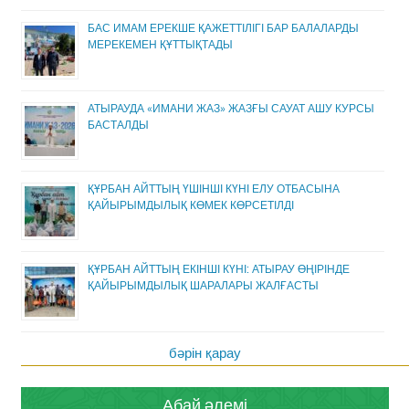
БАС ИМАМ ЕРЕКШЕ ҚАЖЕТТІЛІГІ БАР БАЛАЛАРДЫ
МЕРЕКЕМЕН ҚҰТТЫҚТАДЫ
АТЫРАУДА «ИМАНИ ЖАЗ» ЖАЗҒЫ САУАТ АШУ КУРСЫ
БАСТАЛДЫ
ҚҰРБАН АЙТТЫҢ ҮШІНШІ КҮНІ ЕЛУ ОТБАСЫНА
ҚАЙЫРЫМДЫЛЫҚ КӨМЕК КӨРСЕТІЛДІ
ҚҰРБАН АЙТТЫҢ ЕКІНШІ КҮНІ: АТЫРАУ ӨҢІРІНДЕ
ҚАЙЫРЫМДЫЛЫҚ ШАРАЛАРЫ ЖАЛҒАСТЫ
бәрін қарау
Абай әлемі