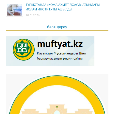
ТҮРКІСТАНДА «ҚОЖА АХМЕТ ЯСАУИ» АТЫНДАҒЫ
ИСЛАМ ИНСТИТУТЫ АШЫЛДЫ
20.01.2026
бәрін қарау