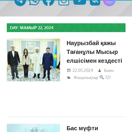
DAY:
МАМЫР 22, 2024
Наурызбай қажы
Тағанұлы Мысыр
елшісімен кездесті
22.05.2024
Баян
Жаңалықтар
721
Бас мүфти