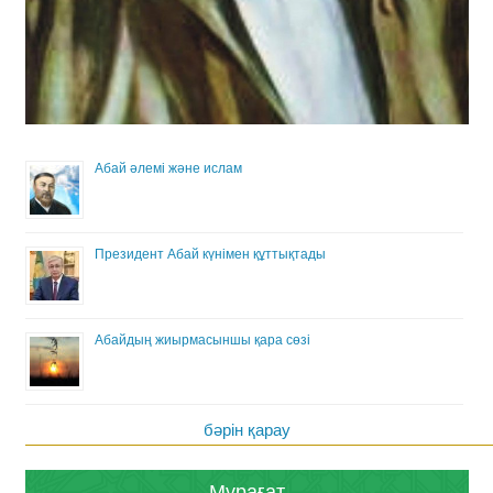
Абай әлемі және ислам
Президент Абай күнімен құттықтады
Абайдың жиырмасыншы қара сөзі
бәрін қарау
Мұрағат