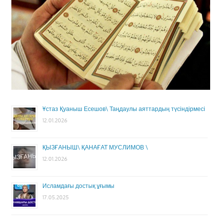
Ұстаз Қуаныш Есешов\ Таңдаулы аяттардың түсіндірмесі
12.01.2026
ҚЫЗҒАНЫШ\ ҚАНАҒАТ МУСЛИМОВ \
12.01.2026
Исламдағы достық ұғымы
17.05.2025