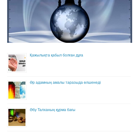
Қажылықта қабыл болған дұға
Әр адамның амалы таразыда өлшенеді
Әбу Талханың құрма бағы