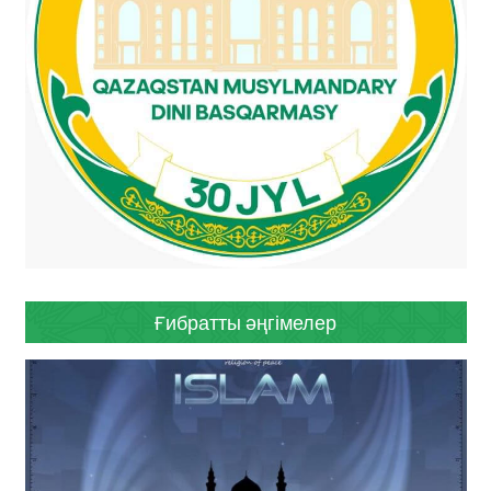
Ғибратты әңгімелер