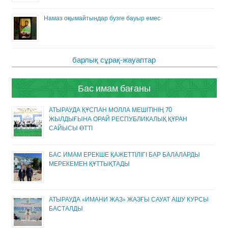
Намаз оқымайтындар бузге бауыр емес
барлық сұрақ-жауаптар
Бас имам бағаны
АТЫРАУДА ҚҰСПАН МОЛЛА МЕШІТІНІҢ 70
ЖЫЛДЫҒЫНА ОРАЙ РЕСПУБЛИКАЛЫҚ ҚҰРАН
САЙЫСЫ ӨТТІ
БАС ИМАМ ЕРЕКШЕ ҚАЖЕТТІЛІГІ БАР БАЛАЛАРДЫ
МЕРЕКЕМЕН ҚҰТТЫҚТАДЫ
АТЫРАУДА «ИМАНИ ЖАЗ» ЖАЗҒЫ САУАТ АШУ КУРСЫ
БАСТАЛДЫ