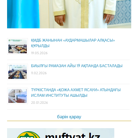
ҚМДБ ЖАНЫНАН «АУДАРМАШЫЛАР АЛҚАСЫ»
ҚҰРЫЛДЫ
19.05.2026
БИЫЛҒЫ РАМАЗАН АЙЫ 19 АҚПАНДА БАСТАЛАДЫ
11.02.2026
ТҮРКІСТАНДА «ҚОЖА АХМЕТ ЯСАУИ» АТЫНДАҒЫ
ИСЛАМ ИНСТИТУТЫ АШЫЛДЫ
20.01.2026
бәрін қарау