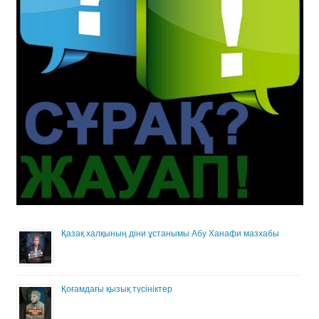
Қазақ халқының діни ұстанымы Абу Ханафи мазхабы
Қоғамдағы қызық түсініктер