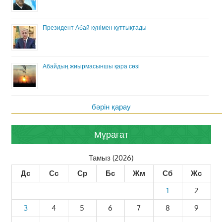
Президент Абай күнімен құттықтады
Абайдың жиырмасыншы қара сөзі
бәрін қарау
Мұрағат
Тамыз (2026)
Дс
Сс
Ср
Бс
Жм
Сб
Жс
1
2
3
4
5
6
7
8
9