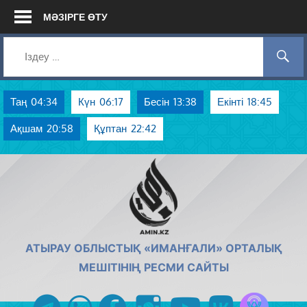
Skip
МӘЗІРГЕ ӨТУ
to
content
Таң
04:34
Күн
06:17
Бесін
13:38
Екінті
18:45
Ақшам
20:58
Құптан
22:42
AMIN.KZ
АТЫРАУ ОБЛЫСТЫҚ «ИМАНҒАЛИ» ОРТАЛЫҚ
МЕШІТІНІҢ РЕСМИ САЙТЫ
Azan радиос
telegram
whatsapp
facebook
instagram
youtube
vk