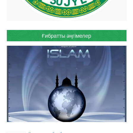
Ғибратты әңгімелер