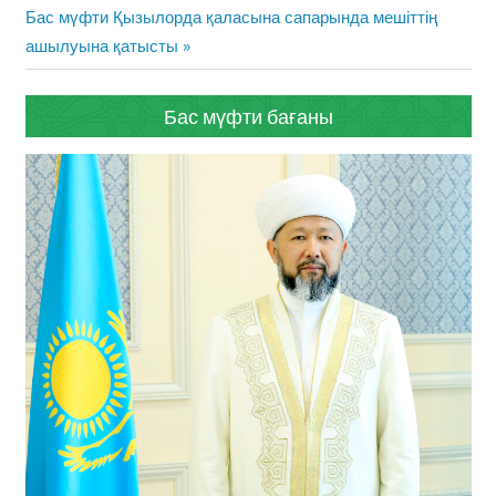
Next
Бас мүфти Қызылорда қаласына сапарында мешіттің
Post:
ашылуына қатысты
Бас мүфти бағаны