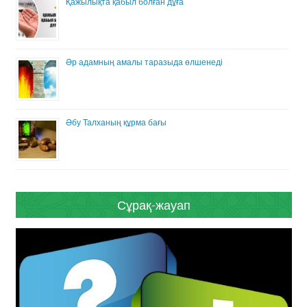
Қажылықта қабыл болған дұға
Әр адамның амалы таразыда өлшенеді
Әбу Талханың құрма бағы
Сұрақ-жауап