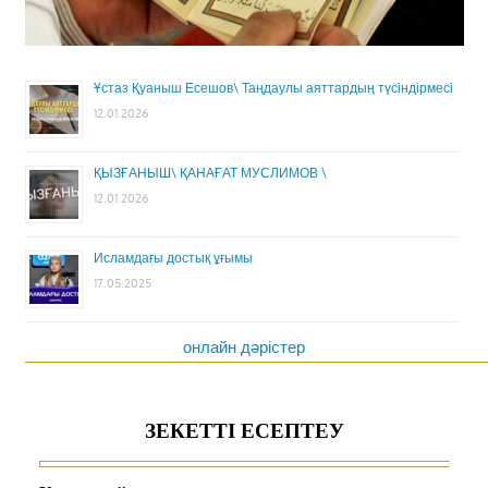
Ұстаз Қуаныш Есешов\ Таңдаулы аяттардың түсіндірмесі
12.01.2026
ҚЫЗҒАНЫШ\ ҚАНАҒАТ МУСЛИМОВ \
12.01.2026
Исламдағы достық ұғымы
17.05.2025
онлайн дәрістер