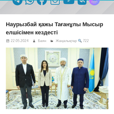
Наурызбай қажы Тағанұлы Мысыр
елшісімен кездесті
22.05.2024
Баян
Жаңалықтар
722