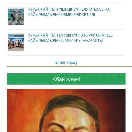
ҚҰРБАН АЙТТЫҢ ҮШІНШІ КҮНІ ЕЛУ ОТБАСЫНА
ҚАЙЫРЫМДЫЛЫҚ КӨМЕК КӨРСЕТІЛДІ
ҚҰРБАН АЙТТЫҢ ЕКІНШІ КҮНІ: АТЫРАУ ӨҢІРІНДЕ
ҚАЙЫРЫМДЫЛЫҚ ШАРАЛАРЫ ЖАЛҒАСТЫ
бәрін қарау
Абай әлемі