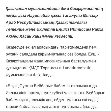
Қазақстан мұсылмандары діни басқармасының
төрағасы Наурызбай қажы Тағанұлы Мысыр
Араб Республикасының Қазақстандағы
Төтенше және Өкілетті Елшісі Ибтиссам Ракха
Ахмед Хасан ханыммен кездесті.
Кездесуде екі ел арасындағы тарихи-мәдени һәм
рухани саладағы қарым-қатынас сөз болды. Елшіні
Қазақстандағы жаңа миссиясының басталуымен
құттықтаған ҚМДБ Төрағасы игі ниетін жеткізіп,
жұмысына сәттілік тіледі.
«Біздің Сұлтан Бейбарыс бабамыз өз заманында
Ислам дінін өркендетуге сүбелі үлес қосты. Бейбарыс
бабамыздың әлемдік деңгейдегі тұлғасы екі елдің
тарихи байланысының алтын тұғырына айналды.