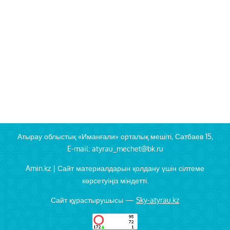
Атырау облыстық «Иманғали» орталық мешіті, Сатбаев 15,
E-mail: atyrau_mechet@bk.ru
Amin.kz | Сайт материалдарын қолдану үшін сілтеме
көрсетуіңіз міндетті.
Сайт құрастырушысы —
Sky-atyrau.kz