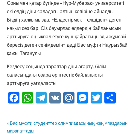
Сонымен қатар бүгінде «Нұр-Мүбәрак» университеті
екі елдің діни саладағы алтын көпіріне айналды.
Біздің халқымызда: «Елдестірмек – елшіден» деген
нақыл сөз бар. Сіз бауырлас елдердің байланысын
арттыруға оң ықпал етуге күш-қайратыңызды жұмсай
бересіз деген сенімдемін» деді Бас мүфти Наурызбай
қажы Тағанұлы.
Кездесу соңында тараптар діни ағарту, білім
саласындағы өзара әріптестік байланысты
арттыруға уағдаласты.
Facebook
WhatsApp
Telegram
VK
Mail.Ru
Messenger
Twitter
Share
Жазба
Previous
Бас мүфти студенттер олимпиадасының жеңімпаздарын
навигациясы
Post:
марапаттады