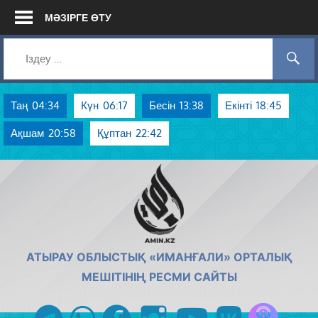
Skip
МӘЗІРГЕ ӨТУ
to
content
Таң
04:34
Күн
06:17
Бесін
13:38
Екінті
18:45
Ақшам
20:58
Құптан
22:42
AMIN.KZ
АТЫРАУ ОБЛЫСТЫҚ «ИМАНҒАЛИ» ОРТАЛЫҚ
МЕШІТІНІҢ РЕСМИ САЙТЫ
Azan радиос
telegram
whatsapp
facebook
instagram
youtube
vk