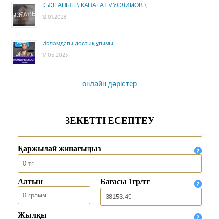
ҚЫЗҒАНЫШ\ ҚАНАҒАТ МУСЛИМОВ \
12.01.2026
Исламдағы достық ұғымы
17.05.2025
онлайн дәрістер