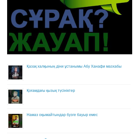
Қазақ халқының діни ұстанымы Абу Ханафи мазхабы
Қоғамдағы қызық түсініктер
Намаз оқымайтындар бузге бауыр емес