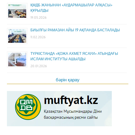
ҚМДБ ЖАНЫНАН «АУДАРМАШЫЛАР АЛҚАСЫ»
ҚҰРЫЛДЫ
19.05.2026
БИЫЛҒЫ РАМАЗАН АЙЫ 19 АҚПАНДА БАСТАЛАДЫ
11.02.2026
ТҮРКІСТАНДА «ҚОЖА АХМЕТ ЯСАУИ» АТЫНДАҒЫ
ИСЛАМ ИНСТИТУТЫ АШЫЛДЫ
20.01.2026
бәрін қарау