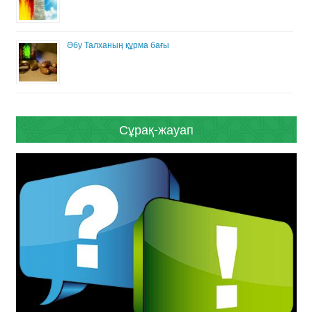
Әбу Талханың құрма бағы
Сұрақ-жауап