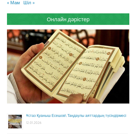
« Мам
Шіл »
Онлайн дәрістер
Ұстаз Қуаныш Есешов\ Таңдаулы аяттардың түсіндірмесі
12.01.2026