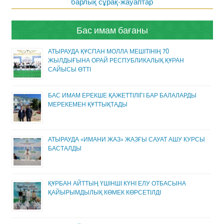
барлық сұрақ-жауаптар
Бас имам бағаны
АТЫРАУДА ҚҰСПАН МОЛЛА МЕШІТІНІҢ 70
ЖЫЛДЫҒЫНА ОРАЙ РЕСПУБЛИКАЛЫҚ ҚҰРАН
САЙЫСЫ ӨТТІ
БАС ИМАМ ЕРЕКШЕ ҚАЖЕТТІЛІГІ БАР БАЛАЛАРДЫ
МЕРЕКЕМЕН ҚҰТТЫҚТАДЫ
АТЫРАУДА «ИМАНИ ЖАЗ» ЖАЗҒЫ САУАТ АШУ КУРСЫ
БАСТАЛДЫ
ҚҰРБАН АЙТТЫҢ ҮШІНШІ КҮНІ ЕЛУ ОТБАСЫНА
ҚАЙЫРЫМДЫЛЫҚ КӨМЕК КӨРСЕТІЛДІ