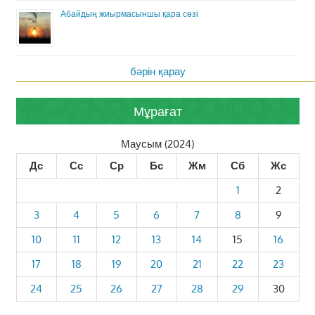
Абайдың жиырмасыншы қара сөзі
бәрін қарау
Мұрағат
Маусым (2024)
Дс
Сс
Ср
Бс
Жм
Сб
Жс
1
2
3
4
5
6
7
8
9
10
11
12
13
14
15
16
17
18
19
20
21
22
23
24
25
26
27
28
29
30