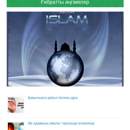
Ғибратты әңгімелер
Қажылықта қабыл болған дұға
Әр адамның амалы таразыда өлшенеді