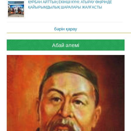
ҚҰРБАН АЙТТЫҢ ЕКІНШІ КҮНІ: АТЫРАУ ӨҢІРІНДЕ
ҚАЙЫРЫМДЫЛЫҚ ШАРАЛАРЫ ЖАЛҒАСТЫ
бәрін қарау
Абай әлемі