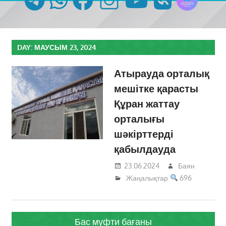
DAY:
МАУСЫМ 23, 2024
Атырауда орталық
мешітке қарасты
Құран жаттау
орталығы
шәкірттерді
қабылдауда
23.06.2024
Баян
Жаңалықтар
696
Бас мүфти бағаны