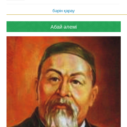
бәрін қарау
Абай әлемі