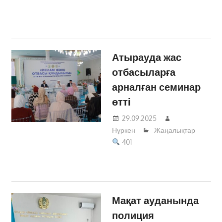
Атырауда жас
отбасыларға
арналған семинар
өтті
29.09.2025
Нұркен
Жаңалықтар
401
Мақат ауданында
полиция