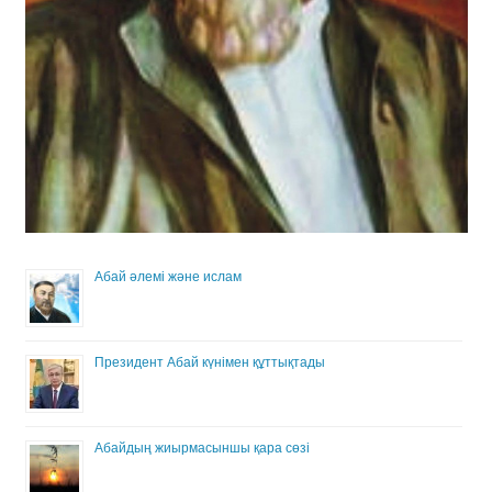
Абай әлемі және ислам
Президент Абай күнімен құттықтады
Абайдың жиырмасыншы қара сөзі