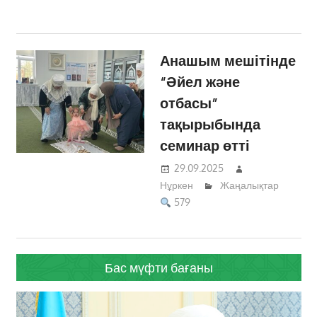
Анашым мешітінде
“Әйел және
отбасы”
тақырыбында
семинар өтті
29.09.2025
Нұркен
Жаңалықтар
579
Бас мүфти бағаны