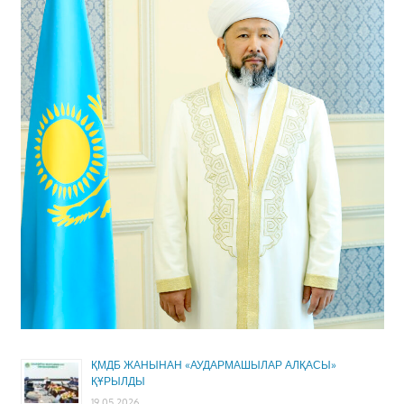
ҚМДБ ЖАНЫНАН «АУДАРМАШЫЛАР АЛҚАСЫ»
ҚҰРЫЛДЫ
19.05.2026