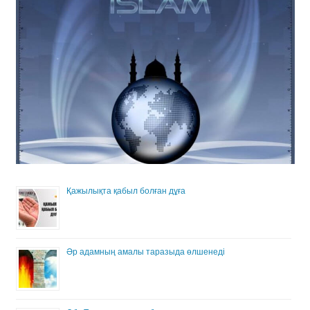
Қажылықта қабыл болған дұға
Әр адамның амалы таразыда өлшенеді