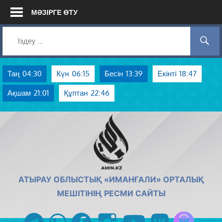
Skip
МӘЗІРГЕ ӨТУ
to
content
Таң
04:30
Күн
06:15
Бесін
13:39
Екінті
18:47
Ақшам
21:01
Құптан
22:46
AMIN.KZ
АТЫРАУ ОБЛЫСТЫҚ «ИМАНҒАЛИ» ОРТАЛЫҚ
МЕШІТІНІҢ РЕСМИ САЙТЫ
Azan радиос
telegram
whatsapp
facebook
instagram
youtube
vk