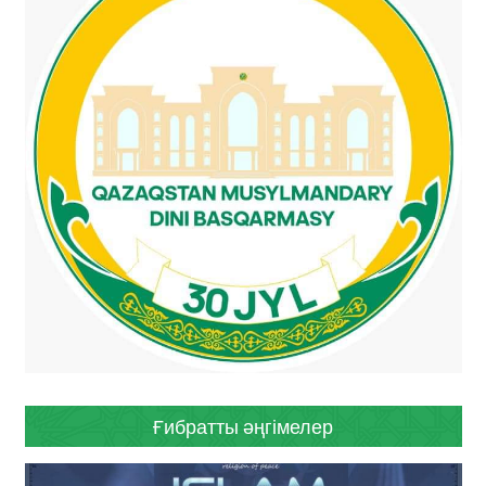
Ғибратты әңгімелер