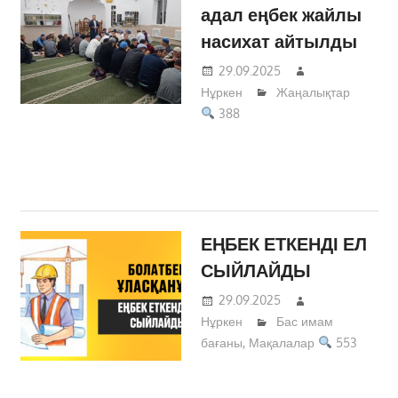
адал еңбек жайлы
насихат айтылды
29.09.2025
Нұркен
Жаңалықтар
388
ЕҢБЕК ЕТКЕНДІ ЕЛ
СЫЙЛАЙДЫ
29.09.2025
Нұркен
Бас имам
бағаны
,
Мақалалар
553