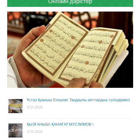
Онлайн дәрістер
Ұстаз Қуаныш Есешов\ Таңдаулы аяттардың түсіндірмесі
12.01.2026
ҚЫЗҒАНЫШ\ ҚАНАҒАТ МУСЛИМОВ \
12.01.2026