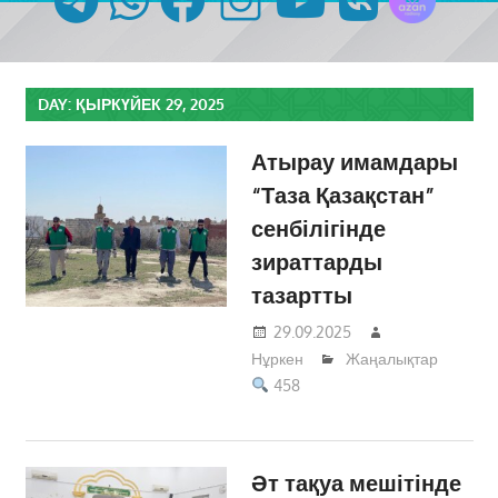
DAY:
ҚЫРКҮЙЕК 29, 2025
Атырау имамдары
“Таза Қазақстан”
сенбілігінде
зираттарды
тазартты
29.09.2025
Нұркен
Жаңалықтар
458
Әт тақуа мешітінде