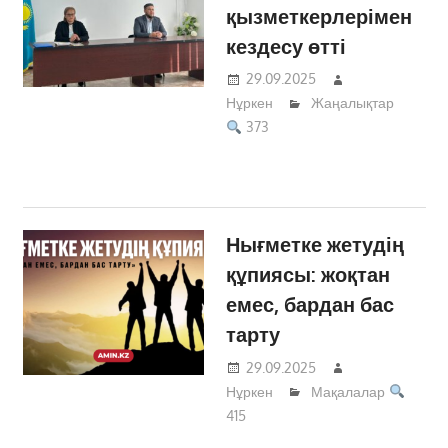
қызметкерлерімен
кездесу өтті
29.09.2025
Нұркен
Жаңалықтар
373
Нығметке жетудің
құпиясы: жоқтан
емес, бардан бас
тарту
29.09.2025
Нұркен
Мақалалар
415