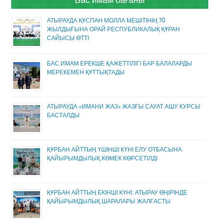
АТЫРАУДА ҚҰСПАН МОЛЛА МЕШІТІНІҢ 70
ЖЫЛДЫҒЫНА ОРАЙ РЕСПУБЛИКАЛЫҚ ҚҰРАН
САЙЫСЫ ӨТТІ
БАС ИМАМ ЕРЕКШЕ ҚАЖЕТТІЛІГІ БАР БАЛАЛАРДЫ
МЕРЕКЕМЕН ҚҰТТЫҚТАДЫ
АТЫРАУДА «ИМАНИ ЖАЗ» ЖАЗҒЫ САУАТ АШУ КУРСЫ
БАСТАЛДЫ
ҚҰРБАН АЙТТЫҢ ҮШІНШІ КҮНІ ЕЛУ ОТБАСЫНА
ҚАЙЫРЫМДЫЛЫҚ КӨМЕК КӨРСЕТІЛДІ
ҚҰРБАН АЙТТЫҢ ЕКІНШІ КҮНІ: АТЫРАУ ӨҢІРІНДЕ
ҚАЙЫРЫМДЫЛЫҚ ШАРАЛАРЫ ЖАЛҒАСТЫ