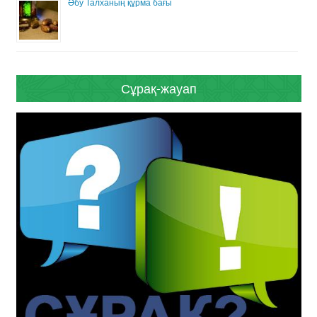
Әбу Талханың құрма бағы
Сұрақ-жауап