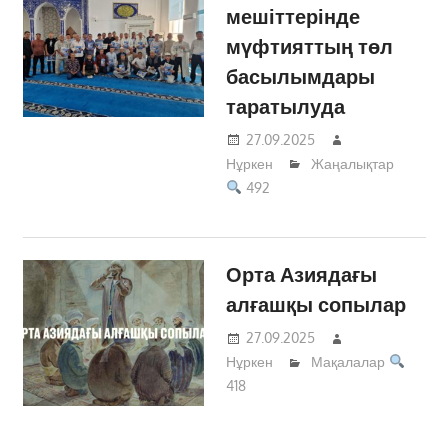
мешіттерінде
мүфтияттың төл
басылымдары
таратылуда
27.09.2025
Нұркен
Жаңалықтар
492
Орта Азиядағы
алғашқы сопылар
27.09.2025
Нұркен
Мақалалар
418