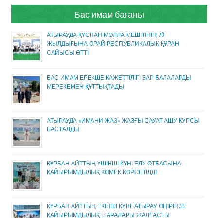
Бас имам бағаны
АТЫРАУДА ҚҰСПАН МОЛЛА МЕШІТІНІҢ 70
ЖЫЛДЫҒЫНА ОРАЙ РЕСПУБЛИКАЛЫҚ ҚҰРАН
САЙЫСЫ ӨТТІ
БАС ИМАМ ЕРЕКШЕ ҚАЖЕТТІЛІГІ БАР БАЛАЛАРДЫ
МЕРЕКЕМЕН ҚҰТТЫҚТАДЫ
АТЫРАУДА «ИМАНИ ЖАЗ» ЖАЗҒЫ САУАТ АШУ КУРСЫ
БАСТАЛДЫ
ҚҰРБАН АЙТТЫҢ ҮШІНШІ КҮНІ ЕЛУ ОТБАСЫНА
ҚАЙЫРЫМДЫЛЫҚ КӨМЕК КӨРСЕТІЛДІ
ҚҰРБАН АЙТТЫҢ ЕКІНШІ КҮНІ: АТЫРАУ ӨҢІРІНДЕ
ҚАЙЫРЫМДЫЛЫҚ ШАРАЛАРЫ ЖАЛҒАСТЫ