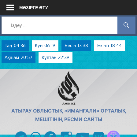
Skip
МӘЗІРГЕ ӨТУ
to
content
Таң
04:36
Күн
06:19
Бесін
13:38
Екінті
18:44
Ақшам
20:57
Құптан
22:39
AMIN.KZ
АТЫРАУ ОБЛЫСТЫҚ «ИМАНҒАЛИ» ОРТАЛЫҚ
МЕШІТІНІҢ РЕСМИ САЙТЫ
Azan радиос
telegram
whatsapp
facebook
instagram
youtube
vk