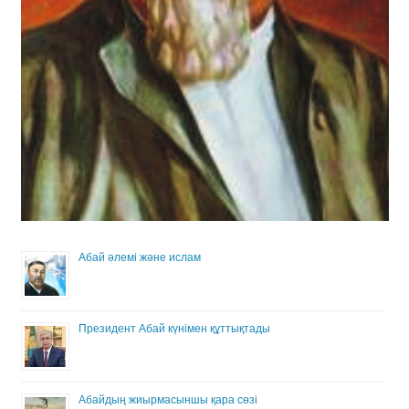
Абай әлемі және ислам
Президент Абай күнімен құттықтады
Абайдың жиырмасыншы қара сөзі