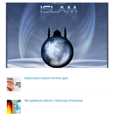
Қажылықта қабыл болған дұға
Әр адамның амалы таразыда өлшенеді