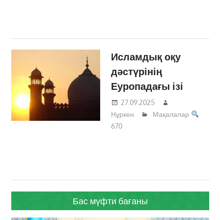
Исламдық оқу
дәстүрінің
Еуропадағы ізі
27.09.2025
Нұркен
Мақалалар
670
Бас мүфти бағаны