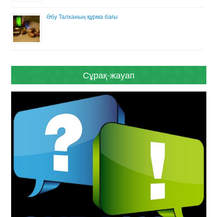
Әбу Талханың құрма бағы
Сұрақ-жауап