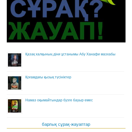
Қазақ халқының діни ұстанымы Абу Ханафи мазхабы
Қоғамдағы қызық түсініктер
Намаз оқымайтындар бузге бауыр емес
барлық сұрақ-жауаптар