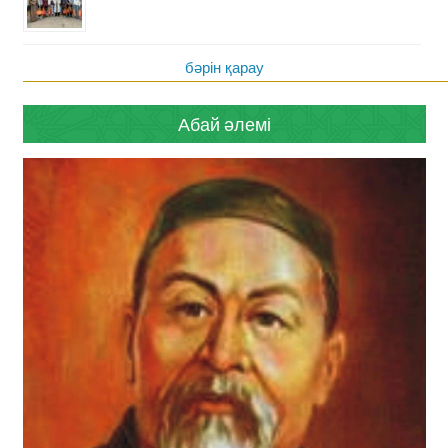
бәрін қарау
Абай әлемі