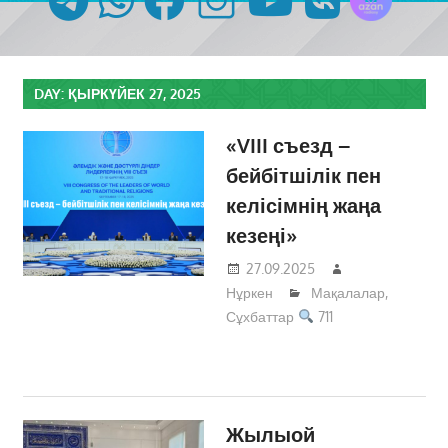
DAY:
ҚЫРКҮЙЕК 27, 2025
«VIII съезд –
бейбітшілік пен
келісімнің жаңа
кезеңі»
27.09.2025
Нұркен
Мақалалар
,
Сұхбаттар
711
Жылыой