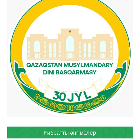
Ғибратты әңгімелер