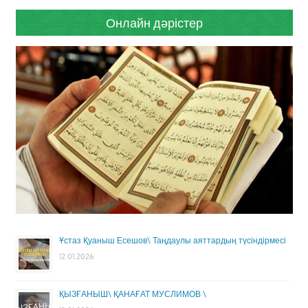
Онлайн дәрістер
Ұстаз Қуаныш Есешов\ Таңдаулы аяттардың түсіндірмесі
12.01.2026
ҚЫЗҒАНЫШ\ ҚАНАҒАТ МУСЛИМОВ \