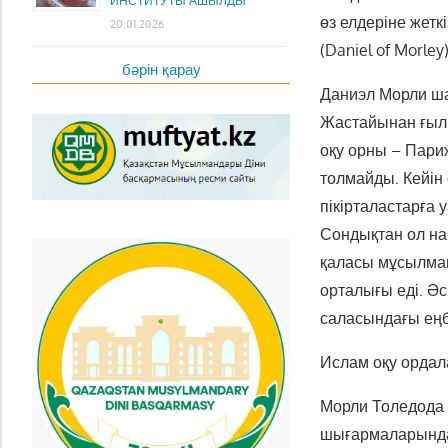
ИНСТИТУТЫ АШЫЛДЫ
өз елдеріне жет
20.01.2026
(Daniel of Morley)
бәрін қарау
Даниэл Морли ша
Жастайынан ғылы
оқу орны – Париж
толмайды. Кейін
пікірталастарға 
Сондықтан ол на
қаласы мұсылман
орталығы еді. Ә
саласындағы еңб
Ислам оқу ордал
Морли Толедода
шығармаларында 