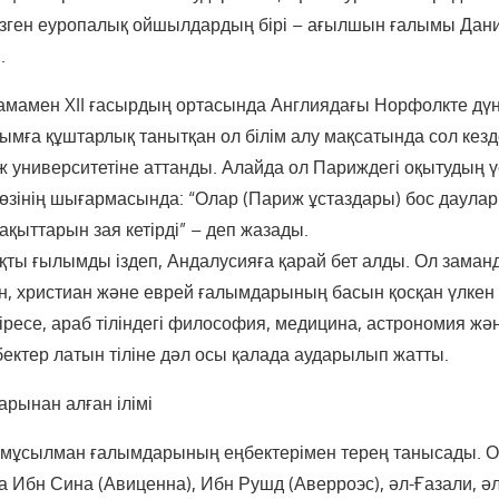
кізген еуропалық ойшылдардың бірі – ағылшын ғалымы Дан
.
мамен XII ғасырдың ортасында Англиядағы Норфолкте дүни
мға құштарлық танытқан ол білім алу мақсатында сол кезде
 университетіне аттанды. Алайда ол Париждегі оқытудың үст
 өзінің шығармасында: “Олар (Париж ұстаздары) бос даула
уақыттарын зая кетірді” – деп жазады.
қты ғылымды іздеп, Андалусияға қарай бет алды. Ол заман
, христиан және еврей ғалымдарының басын қосқан үлкен
сіресе, араб тіліндегі философия, медицина, астрономия ж
ектер латын тіліне дәл осы қалада аударылып жатты.
арынан алған ілімі
 мұсылман ғалымдарының еңбектерімен терең танысады. 
Ибн Сина (Авиценна), Ибн Рушд (Аверроэс), әл-Ғазали, әл