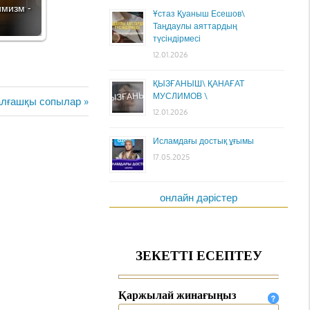
имизм -
Ұстаз Қуаныш Есешов\
Таңдаулы аяттардың
түсіндірмесі
12.01.2026
ҚЫЗҒАНЫШ\ ҚАНАҒАТ
МУСЛИМОВ \
алғашқы сопылар
12.01.2026
Исламдағы достық ұғымы
17.05.2025
онлайн дәрістер