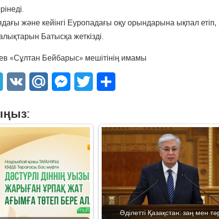
інеді.
ядағы және кейінгі Еуропадағы оқу орындарына ықпал етіп,
ықтарын Батысқа жеткізді.
ев «Сұлтан Бейбарыс» мешітінің имамы
sApp
Telegram
VK
Mail.Ru
Messenger
Twitter
Share
ыңыз:
Әділетті Қазақстан: заң мен тәр