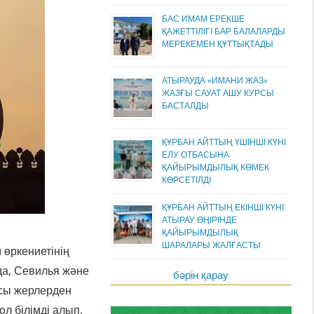
БАС ИМАМ ЕРЕКШЕ
ҚАЖЕТТІЛІГІ БАР БАЛАЛАРДЫ
МЕРЕКЕМЕН ҚҰТТЫҚТАДЫ
АТЫРАУДА «ИМАНИ ЖАЗ»
ЖАЗҒЫ САУАТ АШУ КУРСЫ
БАСТАЛДЫ
ҚҰРБАН АЙТТЫҢ ҮШІНШІ КҮНІ
ЕЛУ ОТБАСЫНА
ҚАЙЫРЫМДЫЛЫҚ КӨМЕК
КӨРСЕТІЛДІ
ҚҰРБАН АЙТТЫҢ ЕКІНШІ КҮНІ:
АТЫРАУ ӨҢІРІНДЕ
ҚАЙЫРЫМДЫЛЫҚ
ШАРАЛАРЫ ЖАЛҒАСТЫ
өркениетінің
да, Севилья және
бәрін қарау
Осы жерлерден
л білімді алып,