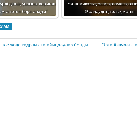
үрлі діннің уызына жарыған
экономикалық өсім, қоғамдық опт
ымға төтеп бере алады"
Жолдаудың толық мәтіні
СЛАМ
Next
інде жаңа кадрлық тағайындаулар болды
Орта Азиядағы 
Post: