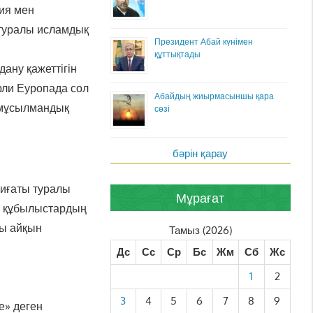
ия мен
 туралы исламдық
Президент Абай күнімен
құттықтады
дану қажеттігін
рли Еуропада сол
Абайдың жиырмасыншы қара
, мұсылмандық
сөзі
бәрін қарау
биғаты туралы
Мұрағат
ғи құбылыстардың
лы айқын
Тамыз (2026)
Дс
Сс
Ср
Бс
Жм
Сб
Жс
1
2
3
4
5
6
7
8
9
е» деген