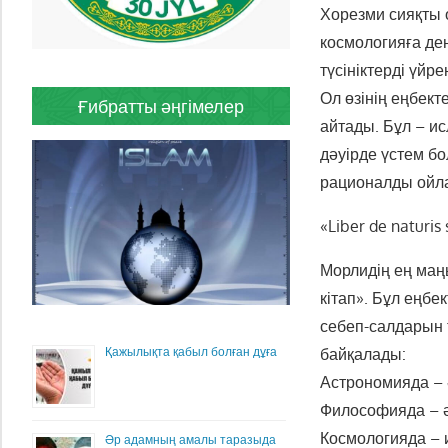
Хорезми сияқты 
космологияға де
түсініктерді үйре
Ол өзінің еңбект
Ғибратты әңгімелер
айтады. Бұл – и
дәуірде үстем бо
рационалды ойлау
«Liber de naturis
Морлидің ең маң
кітап». Бұл еңб
себеп-салдарын 
Қажылықта қабыл болған дұға
байқалады:
Астрономияда – 
Философияда – 
Космологияда – 
Әр адамның амалы таразыда