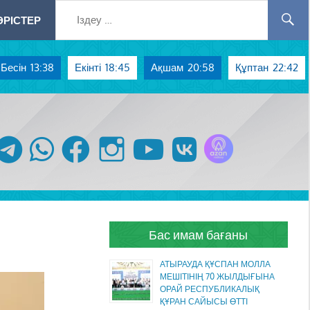
РІСТЕР
Бесін
13:38
Екінті
18:45
Ақшам
20:58
Құптан
22:42
Azan радиосы
telegram
whatsapp
facebook
instagram
youtube
vk
Бас имам бағаны
АТЫРАУДА ҚҰСПАН МОЛЛА
МЕШІТІНІҢ 70 ЖЫЛДЫҒЫНА
ОРАЙ РЕСПУБЛИКАЛЫҚ
ҚҰРАН САЙЫСЫ ӨТТІ