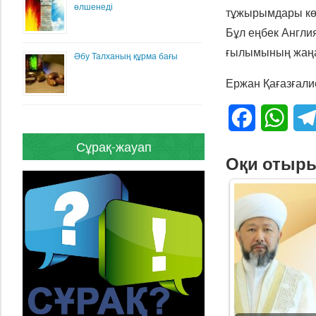
өлшенеді
тұжырымдары көр
Бұл еңбек Англи
ғылымының жаңал
Әбу Талханың құрма бағы
Ержан Қағазғали
Facebook
What
Сұрақ-жауап
Оқи отыр