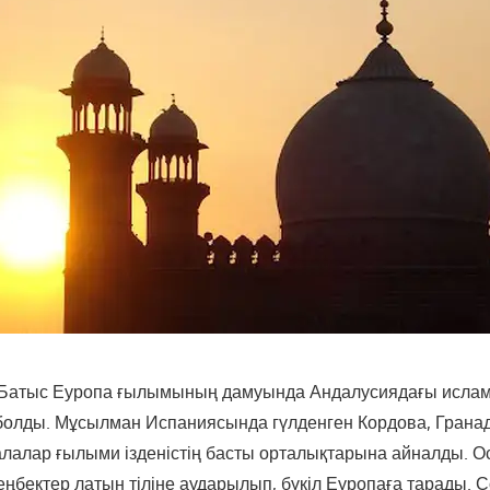
 Батыс Еуропа ғылымының дамуында Андалусиядағы ислам 
олды. Мұсылман Испаниясында гүлденген Кордова, Грана
алалар ғылыми ізденістің басты орталықтарына айналды. 
бектер латын тіліне аударылып, бүкіл Еуропаға тарады. Со