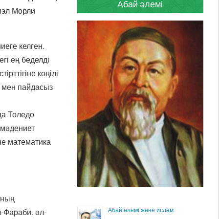
Абай әлемі
иэл Морли
еге келген.
гі ең беделді
ірттігіне көңілі
р мен пайдасыз
да Толедо
 мәдениет
әне математика
Оның
Абай әлемі және ислам
-Фараби, әл-