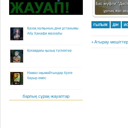
Бас мүфти: "Дәст
ұрпақ жат ағ
ҒЫЛЫМ
ДІН
И
Қазақ халқының діни ұстанымы
Абу Ханафи мазхабы
Жазба
Previous
Атырау мешіттер
навигациясы
Post:
Қоғамдағы қызық түсініктер
Намаз оқымайтындар бузге
бауыр емес
барлық сұрақ-жауаптар