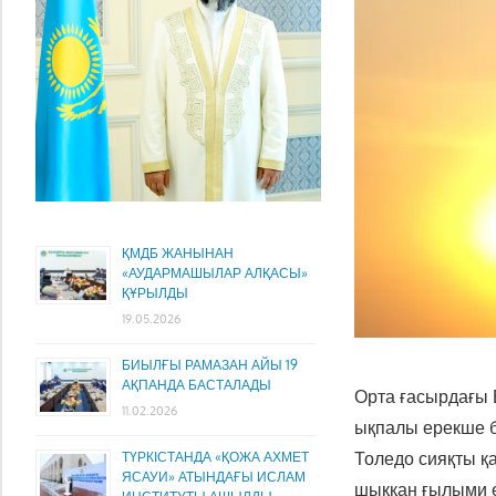
ҚМДБ ЖАНЫНАН
«АУДАРМАШЫЛАР АЛҚАСЫ»
ҚҰРЫЛДЫ
19.05.2026
БИЫЛҒЫ РАМАЗАН АЙЫ 19
АҚПАНДА БАСТАЛАДЫ
Орта ғасырдағы
11.02.2026
ықпалы ерекше б
Толедо сияқты қ
ТҮРКІСТАНДА «ҚОЖА АХМЕТ
ЯСАУИ» АТЫНДАҒЫ ИСЛАМ
шыққан ғылыми ең