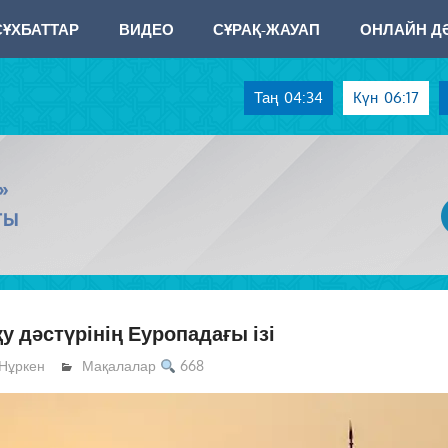
СҰХБАТТАР
ВИДЕО
СҰРАҚ-ЖАУАП
ОНЛАЙН ДӘ
Таң
04:34
Күн
06:17
»
ТЫ
 дәстүрінің Еуропадағы ізі
Нұркен
Мақалалар
668