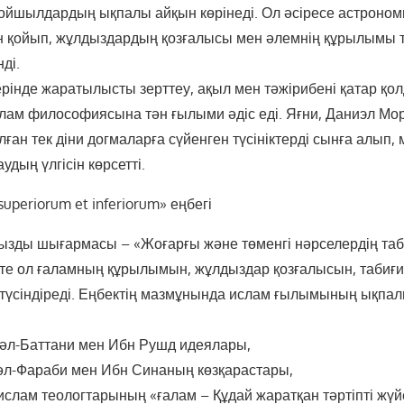
ойшылдардың ықпалы айқын көрінеді. Ол әсіресе астроном
н қойып, жұлдыздардың қозғалысы мен әлемнің құрылымы
нді.
ерінде жаратылысты зерттеу, ақыл мен тәжірибені қатар қол
слам философиясына тән ғылыми әдіс еді. Яғни, Даниэл Мо
лған тек діни догмаларға сүйенген түсініктерді сынға алып
дың үлгісін көрсетті.
 superiorum et inferiorum» еңбегі
ызды шығармасы – «Жоғарғы және төменгі нәрселердің та
екте ол ғаламның құрылымын, жұлдыздар қозғалысын, таби
түсіндіреді. Еңбектің мазмұнында ислам ғылымының ықпа
әл-Баттани мен Ибн Рушд идеялары,
әл-Фараби мен Ибн Синаның көзқарастары,
ислам теологтарының «ғалам – Құдай жаратқан тәртіпті жүй