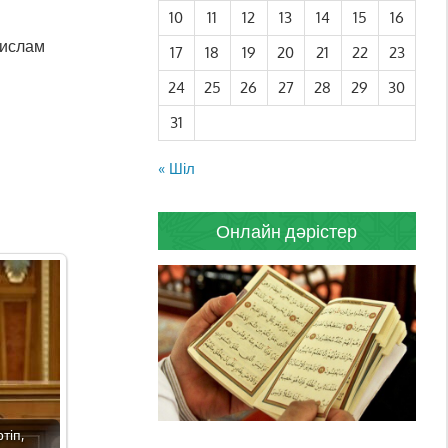
10
11
12
13
14
15
16
 ислам
17
18
19
20
21
22
23
24
25
26
27
28
29
30
31
« Шіл
Онлайн дәрістер
тіп,