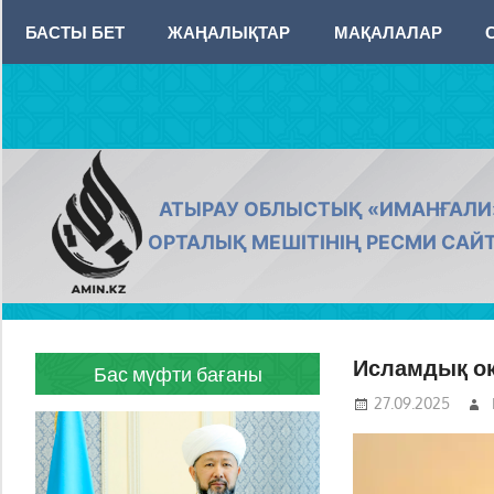
Skip
БАСТЫ БЕТ
ЖАҢАЛЫҚТАР
МАҚАЛАЛАР
to
content
AMIN.KZ
АТЫРАУ ОБЛЫСТЫҚ «ИМАНҒАЛИ
ОРТАЛЫҚ МЕШІТІНІҢ РЕСМИ САЙ
Исламдық оқу
Бас мүфти бағаны
27.09.2025