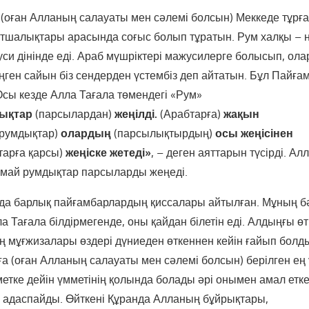
оған Алланың салауаты мен сәлемі болсын) Меккеде тұрғ
тшалықтары арасында соғыс болып тұратын. Рум халқы – н
си дінінде еді. Араб мүшріктері мажусилерге болысып, ола
ген сайын біз сендерден үстембіз деп айтатын. Бұл Пайғ
 Осы кезде Алла Тағала төмендегі «Рум»
ықтар
(парсылардан)
жеңілді.
(Арабтарға)
жақын
румдықтар)
олардың
(парсылықтырдың)
осы жеңісінен
арға қарсы)
жеңіске жетеді»
, – деген аяттарын түсірді. Ал
замай румдықтар парсыларды жеңеді.
да барлық пайғамбарлардың қиссалары айтылған. Мұның б
 Тағала білдірмегенде, оны қайдан білетін еді. Алдыңғы ө
 мұғжизалары өздері дүниеден өткеннен кейін ғайып болд
 (оған Алланың салауаты мен сәлемі болсын) берілген ең 
метке дейін үмметінің қолында болады әрі онымен амал етк
н адаспайды. Өйткені Құранда Алланың бұйрықтары,