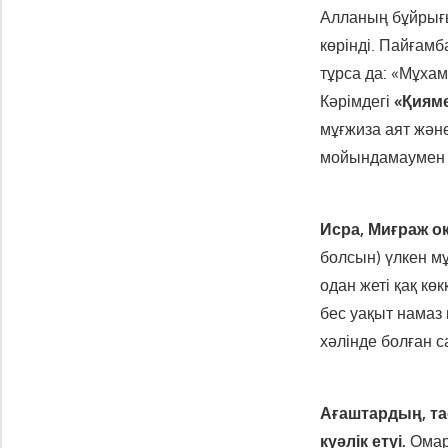
Алланың бұйрығым
көрінді. Пайғам
тұрса да: «Мұхам
Кәрімдегі
«Қиям
мұғжиза аят жән
мойындамаумен 
Исра, Миғраж о
болсын) үлкен мұ
одан жеті қақ к
бес уақыт намаз
хәлінде болған с
Ағаштардың, та
куәлік етуі.
Омард