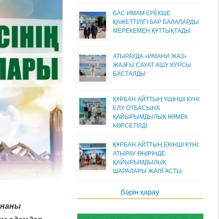
БАС ИМАМ ЕРЕКШЕ
ҚАЖЕТТІЛІГІ БАР БАЛАЛАРДЫ
МЕРЕКЕМЕН ҚҰТТЫҚТАДЫ
АТЫРАУДА «ИМАНИ ЖАЗ»
ЖАЗҒЫ САУАТ АШУ КУРСЫ
БАСТАЛДЫ
ҚҰРБАН АЙТТЫҢ ҮШІНШІ КҮНІ
ЕЛУ ОТБАСЫНА
ҚАЙЫРЫМДЫЛЫҚ КӨМЕК
КӨРСЕТІЛДІ
ҚҰРБАН АЙТТЫҢ ЕКІНШІ КҮНІ:
АТЫРАУ ӨҢІРІНДЕ
ҚАЙЫРЫМДЫЛЫҚ
ШАРАЛАРЫ ЖАЛҒАСТЫ
бәрін қарау
ынаны