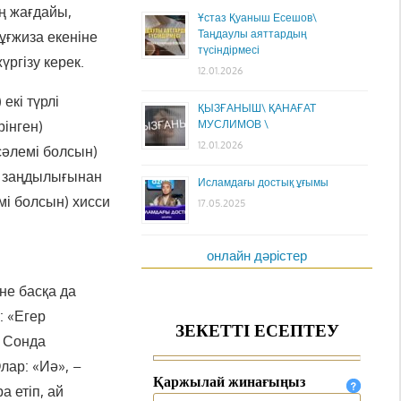
ң жағдайы,
Ұстаз Қуаныш Есешов\
Таңдаулы аяттардың
ұғжиза екеніне
түсіндірмесі
үргізу керек.
12.01.2026
екі түрлі
ҚЫЗҒАНЫШ\ ҚАНАҒАТ
рінген)
МУСЛИМОВ \
12.01.2026
сәлемі болсын)
ат заңдылығынан
Исламдағы достық ұғымы
і болсын) хисси
17.05.2025
онлайн дәрістер
е басқа да
: «Егер
. Сонда
лар: «Иә», –
а етіп, ай