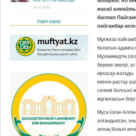
білдіреді. Ал 
ИНСТИТУТЫ АШЫЛДЫ
20.01.2026
жасай алмайты
бастап Пайғам
бәрін қарау
пайғамбар келг
Мұғжиза пайғамб
болатын адамға б
Мұхаммедтің (оғ
береке әкелуі, ү
ирхасқа жатады.
екенін растау ү
сәлемі болсын) 
мұғжизасын берг
Мұса (оған Алла
алғандықтан, он
аппақ болып кет