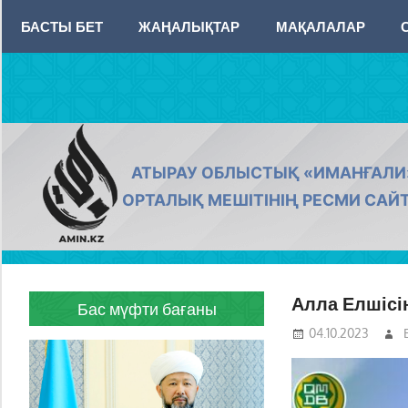
Skip
БАСТЫ БЕТ
ЖАҢАЛЫҚТАР
МАҚАЛАЛАР
to
content
AMIN.KZ
АТЫРАУ ОБЛЫСТЫҚ «ИМАНҒАЛИ
ОРТАЛЫҚ МЕШІТІНІҢ РЕСМИ САЙ
Алла Елшісі
Бас мүфти бағаны
04.10.2023