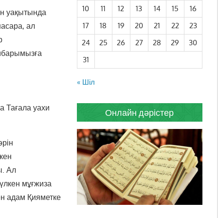
10
11
12
13
14
15
16
ан уақытында
асара, ал
17
18
19
20
21
22
23
р
24
25
26
27
28
29
30
амбарымызға
31
« Шіл
ла Тағала уахи
Онлайн дәрістер
әрін
ткен
ы. Ал
үлкен мұғжиза
ен адам Қияметке