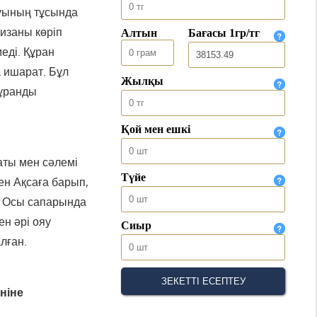
тауының тұсында
жизаны көріп
меді. Құран
а ишарат. Бұл
Құранды
ты мен сәлемі
ен Ақсаға барып,
ы. Осы сапарында
н әрі ояу
лған.
ніне