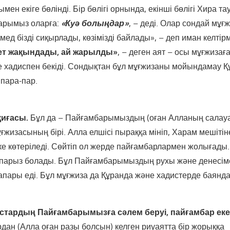
ен екіге бөлінді. Бір бөлігі орнында, екінші бөлігі Хира 
барымыз оларға:
«Куә болыңдар»
, – деді. Олар сондай мұғ
мед бізді сиқырлады, көзімізді байлады», – деп иман келтір
ет жақындады, ай жарылды»
, – деген аят – осы мұғжизағ
е хадиспен бекіді. Сондықтан бұл мұғжизаны мойындамау 
пара-пар.
қиғасы.
Бұл да – Пайғамбарымыздың (оған Алланың салауа
ғжизасының бірі. Алла елшісі пыраққа мініп, Харам мешітін
өкке көтеріледі. Сөйтіп ол жерде пайғамбарлармен жолығад
 парыз болады. Бұл Пайғамбарымыздың рухы және денесіме
апары еді. Бұл мұғжиза да Құранда және хадистерде баянда
стардың Пайғамбарымызға сәлем беруі, пайғамбар еке
ан (Алла оған разы болсын) келген риуаятта бір жорыққа