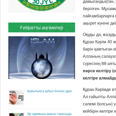
дамығандықтан, 
берілген. Мұхам
пайғамбарларға 
ақырет күніне де
Ғибратты әңгімелер
Оқуды да, жазуд
Құран Кәрім 40 ж
бәрін қамтыған к
Алланың салауат
сүресінің 88-аят
нәрсе келтіру (
келтіре алмайд
Құран Кәрімде ө
Қажылықта қабыл болған дұға
Ал ғайыпты Алла
сәлемі болсын) 
кейбірін келтіре 
Әр адамның амалы таразыда