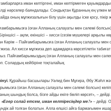
амбарларға иман келтіргені, иман келтірмеген қауымдарды
кілді нәрселер баяндалады. Сондықтан Құранның ең үлкен м
айда оның мұғжизалығын білу үшін ақылды іске қосу, пікір ж
ғамбарымызға (оған Алланың салауаты мен сәлемі болсын) 
іріншісі – ақли, екіншісі – хисси (сезім мүшелері арқылы кө
ан Кәрім – Пайғамбарымызға (оған Алланың салауаты мен 
ғжиза. Ал хисси мұғжиза деп адамдарға көрсетілетін табиғ
амыз. Пайғамбарымыздың (оған Алланың салауаты мен сәлем
п. Солардың кейбіріне тоқталайық.
інуі.
Құрайыш басшылары Уәлид бин Мұғира, Әбу Жәһл жән
арымызға (оған Алланың салауаты мен сәлемі болсын) келіп
аның шындық болса, бізге айды екіге бөліп көрсет», – дейді
:
«Егер солай
етсем, иман келтіресіңдер ме?»
– дейді. О
 күндік ай толған болатын. Алла елшісі айға бармағымен ишар