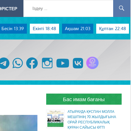
РІСТЕР
Бесін
13:39
Екінті
18:48
Ақшам
21:03
Құптан
22:48
Azan радиосы
telegram
whatsapp
facebook
instagram
youtube
vk
Бас имам бағаны
АТЫРАУДА ҚҰСПАН МОЛЛА
МЕШІТІНІҢ 70 ЖЫЛДЫҒЫНА
ОРАЙ РЕСПУБЛИКАЛЫҚ
ҚҰРАН САЙЫСЫ ӨТТІ