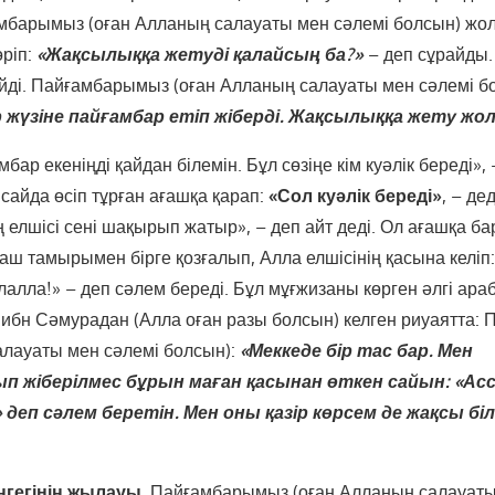
барымыз (оған Алланың салауаты мен сәлемі болсын) жолд
ріп:
«Жақсылыққа жетуді қалайсың ба?»
– деп сұрайды.
йді. Пайғамбарымыз (оған Алланың салауаты мен сәлемі б
р жүзіне пайғамбар етіп жіберді. Жақсылыққа жету жо
бар екеніңді қайдан білемін. Бұл сөзіңе кім куәлік береді», 
айда өсіп тұрған ағашқа қарап:
«Сол куәлік береді»
, – де
елшісі сені шақырып жатыр», – деп айт деді. Ол ағашқа ба
ағаш тамырымен бірге қозғалып, Алла елшісінің қасына келіп
лалла!» – деп сәлем береді. Бұл мұғжизаны көрген әлгі ара
р ибн Сәмурадан (Алла оған разы болсын) келген риуаятта
алауаты мен сәлемі болсын):
«Меккеде бір тас бар. Мен
п жіберілмес бұрын маған қасынан өткен сайын: «Асс
 деп сәлем беретін. Мен оны қазір көрсем де жақсы бі
ңгегінің жылауы.
Пайғамбарымыз (оған Алланың салауаты