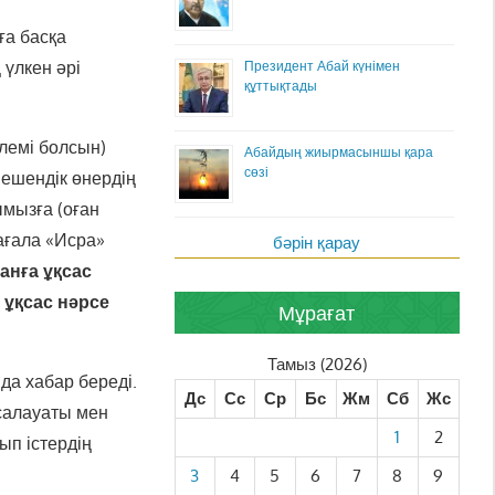
ға басқа
 үлкен әрі
Президент Абай күнімен
құттықтады
лемі болсын)
Абайдың жиырмасыншы қара
сөзі
шешендік өнердің
ымызға (оған
ағала «Исра»
бәрін қарау
анға ұқсас
 ұқсас нәрсе
Мұрағат
Тамыз (2026)
да хабар береді.
Дс
Сс
Ср
Бс
Жм
Сб
Жс
салауаты мен
1
2
ып істердің
3
4
5
6
7
8
9