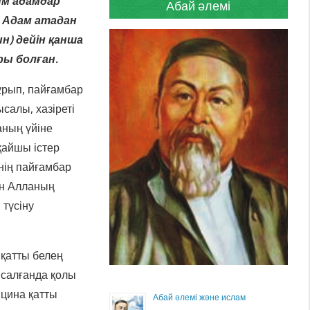
ым адамдар
Абай әлемі
 Адам атадан
н) дейін қанша
ры болған.
ұрып, пайғамбар
салы, хазіреті
аның үйіне
 қайшы істер
нің пайғамбар
ан Алланың
түсіну
қатты белең
 салғанда қолы
ицина қатты
Абай әлемі және ислам