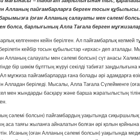
діни мағынасы – табиғат заңдылығынан тыс, қарапай
н Алланың пайғамбарларға берген тосын құбылысы.
барымызға (оған Алланың салауаты мен сәлемі болсы
ен болса, барлығының Алла Тағала берген мұғжизала
арлық келгеннен кейін берілген. Ал пайғамбарлық келмей т
ерілетін кейбір тосын құбылыстар «ирхас» деп аталады. Мы
ан Алланың салауаты мен сәлемі болсын) сүт анасы Халим
стінде бір шөкім бұлттың жүруі секілді табиғат заңдылығына
 Ал мұғжиза пайғамбарларда ғана болады әрі адамдарға өзі
шін Алладан беріледі. Мысалы, Алла Тағала Сүлейменге (оғ
жел мен жындарды басқару және барша жаратылыстың тілін 
ен.
ның сәлемі болсын) пайғамбардың уақытында сиқыршылық 
ың аса таяғы жыланға айналатын болған әрі қолын қойнына
етін. Исаның (оған Алланың сәлемі болсын) уақытында мед