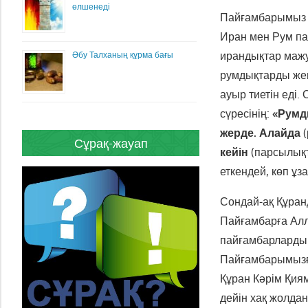
өлшенеді
Пайғамбарымыз (
Иран мен Рум па
ирандықтар мажу
Әбу Талханың құрма бағы
румдықтарды жең
ауыр тиетін еді.
сүресінің:
«Румд
жерде. Алайда
(
Сұрақ-жауап
кейін
(парсылықт
еткендей, көп ұ
Сондай-ақ Құран
Пайғамбарға Алла
пайғамбарлардың
Пайғамбарымызға
Құран Кәрім Қия
дейін хақ жолда