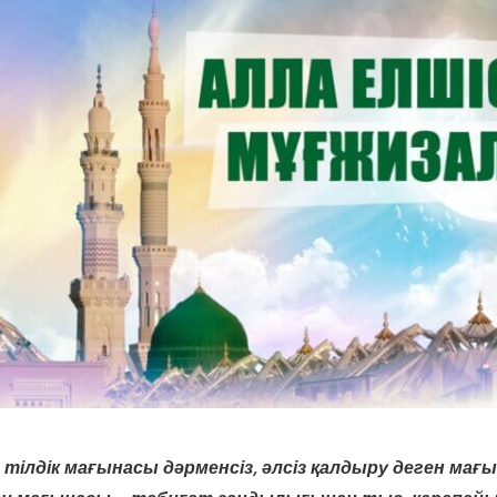
ң тілдік мағынасы дәрменсіз, әлсіз қалдыру деген мағ