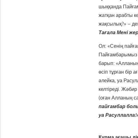
шыққанда Пайғам
жатқан арабты кө
жақсылық?» – де
Тағала Мені же
Ол: «Сенің пайғам
Пайғамбарымыз с
барып: «Алланың 
өсіп тұрған бір 
әлейка, уа Расул
келтіреді. Жәби
(оған Алланың с
пайғамбар болы
уа Расуллалла!»
Құрма ағашы ді