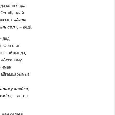
а кетіп бара
 Ол: «Қандай
олсын):
«Алла
лың сол»
, – деді.
– деді.
ді. Сен оған
рып айтқанда,
: «Ассаламу
б иман
: Пайғамбарымыз
аламу әлейка,
лемін»
, – деген.
 мен сәлемі