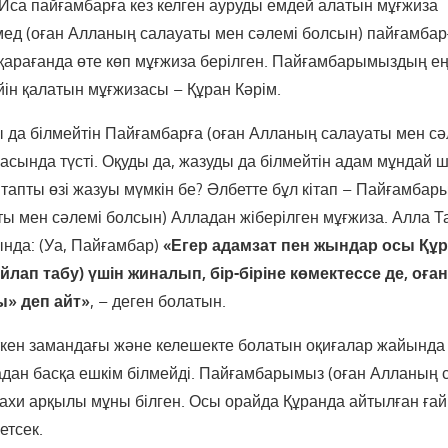
Иса пайғамбарға кез келген ауруды емдей алатын мұғжиза
мед (оған Алланың салауаты мен сәлемі болсын) пайғамбар
қарағанда өте көп мұғжиза берілген. Пайғамбарымыздың ең
йін қалатын мұғжизасы – Құран Кәрім.
ы да білмейтін Пайғамбарға (оған Алланың салауаты мен сә
асында түсті. Оқуды да, жазуды да білмейтін адам мұндай 
ітапты өзі жазуы мүмкін бе? Әлбетте бұл кітап – Пайғамбар
ы мен сәлемі болсын) Алладан жіберілген мұғжиза. Алла Т
ында: (Уа, Пайғамбар)
«Егер
адамзат пен жындар осы Құр
ойлап табу) үшін жиналып, бір-біріне көмектессе де,
оған
ы» деп айт»
, – деген болатын.
ткен замандағы және келешекте болатын оқиғалар жайында 
дан басқа ешкім білмейді. Пайғамбарымыз (оған Алланың 
уахи арқылы мұны білген. Осы орайда Құранда айтылған ғай
кетсек.