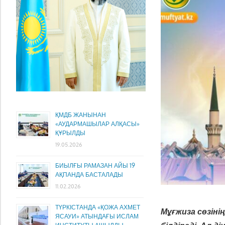
ҚМДБ ЖАНЫНАН
«АУДАРМАШЫЛАР АЛҚАСЫ»
ҚҰРЫЛДЫ
19.05.2026
БИЫЛҒЫ РАМАЗАН АЙЫ 19
АҚПАНДА БАСТАЛАДЫ
11.02.2026
ТҮРКІСТАНДА «ҚОЖА АХМЕТ
Мұғжиза сөзіні
ЯСАУИ» АТЫНДАҒЫ ИСЛАМ