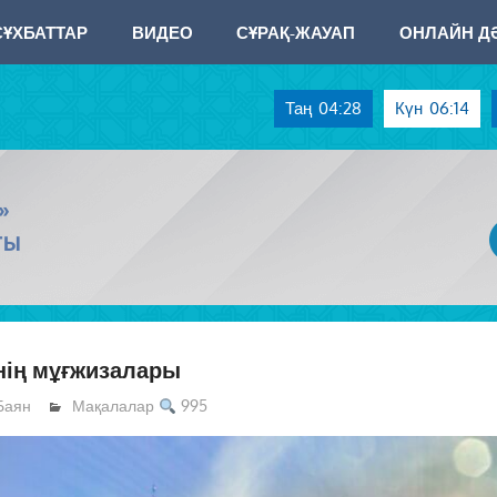
СҰХБАТТАР
ВИДЕО
СҰРАҚ-ЖАУАП
ОНЛАЙН ДӘ
Таң
04:28
Күн
06:14
»
ТЫ
нің мұғжизалары
Баян
Мақалалар
995