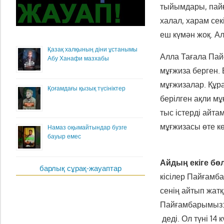
тыйымдары, пайғ
халал, харам се
еш күмән жоқ. Ал
Қазақ халқының діни ұстанымы
Алла Тағала Пай
Абу Ханафи мазхабы
мұғжиза берген. Б
мұғжизалар. Құр
Қоғамдағы қызық түсініктер
берілген ақли мұ
тыс істерді айт
мұғжизасы өте кө
Намаз оқымайтындар бузге
бауыр емес
Айдың екіге бөл
барлық сұрақ-жауаптар
кісілер Пайғамб
сенің айтып жатқ
Пайғамбарымыз
деді. Ол түні 14